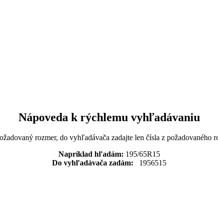
Nápoveda k rýchlemu vyhľadávaniu
požadovaný rozmer, do vyhľadávača zadajte len čísla z požadovaného r
Napríklad hľadám:
195/65R15
Do vyhľadávača zadám:
1956515