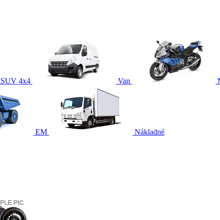
SUV 4x4
Van
EM
Nákladné