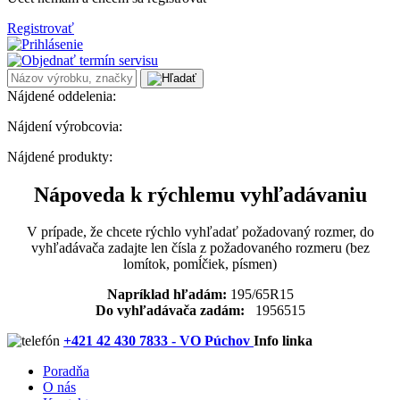
Registrovať
Nájdené oddelenia:
Nájdení výrobcovia:
Nájdené produkty:
Nápoveda k rýchlemu vyhľadávaniu
V prípade, že chcete rýchlo vyhľadať požadovaný rozmer, do
vyhľadávača zadajte len čísla z požadovaného rozmeru (bez
lomítok, pomĺčiek, písmen)
Napríklad hľadám:
195/65R15
Do vyhľadávača zadám:
1956515
+421 42 430 7833 - VO Púchov
Info linka
Poradňa
O nás