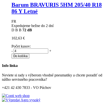
Barum BRAVURIS 5HM
205/40 R18
86 Y Letné
FR
Expedujeme bežne do 2 dní
D
B
B
72 dB
102,63 €
Počet kusov:
-
+
Do košíka
Info linka
Neviete si rady s výberom vhodné pneumatiky a chcete poradiť od
nášho servisného pracovníka?
+421 42 430 7833 - VO Púchov