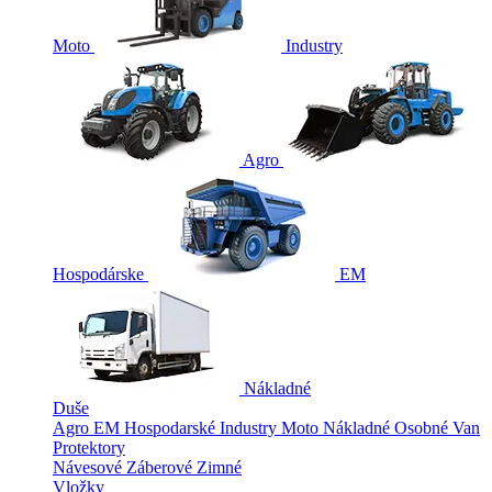
Moto
Industry
Agro
Hospodárske
EM
Nákladné
Duše
Agro
EM
Hospodarské
Industry
Moto
Nákladné
Osobné
Van
Protektory
Návesové
Záberové
Zimné
Vložky