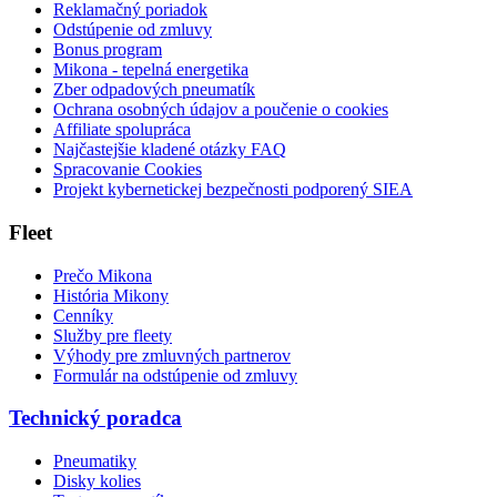
Reklamačný poriadok
Odstúpenie od zmluvy
Bonus program
Mikona - tepelná energetika
Zber odpadových pneumatík
Ochrana osobných údajov a poučenie o cookies
Affiliate spolupráca
Najčastejšie kladené otázky FAQ
Spracovanie Cookies
Projekt kybernetickej bezpečnosti podporený SIEA
Fleet
Prečo Mikona
História Mikony
Cenníky
Služby pre fleety
Výhody pre zmluvných partnerov
Formulár na odstúpenie od zmluvy
Technický poradca
Pneumatiky
Disky kolies