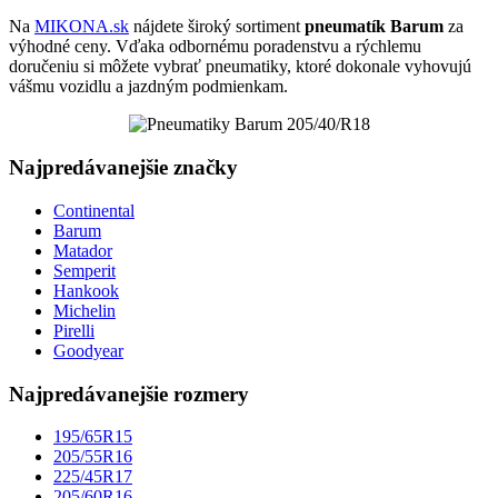
Na
MIKONA.sk
nájdete široký sortiment
pneumatík Barum
za
výhodné ceny. Vďaka odbornému poradenstvu a rýchlemu
doručeniu si môžete vybrať pneumatiky, ktoré dokonale vyhovujú
vášmu vozidlu a jazdným podmienkam.
Najpredávanejšie značky
Continental
Barum
Matador
Semperit
Hankook
Michelin
Pirelli
Goodyear
Najpredávanejšie rozmery
195/65R15
205/55R16
225/45R17
205/60R16