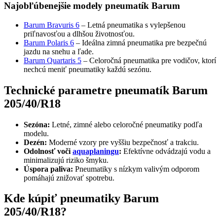
Najobľúbenejšie modely pneumatík Barum
Barum Bravuris 6
– Letná pneumatika s vylepšenou
priľnavosťou a dlhšou životnosťou.
Barum Polaris 6
– Ideálna zimná pneumatika pre bezpečnú
jazdu na snehu a ľade.
Barum Quartaris 5
– Celoročná pneumatika pre vodičov, ktorí
nechcú meniť pneumatiky každú sezónu.
Technické parametre pneumatík Barum
205/40/R18
Sezóna:
Letné, zimné alebo celoročné pneumatiky podľa
modelu.
Dezén:
Moderné vzory pre vyššiu bezpečnosť a trakciu.
Odolnosť voči
aquaplaningu
:
Efektívne odvádzajú vodu a
minimalizujú riziko šmyku.
Úspora paliva:
Pneumatiky s nízkym valivým odporom
pomáhajú znižovať spotrebu.
Kde kúpiť pneumatiky Barum
205/40/R18?