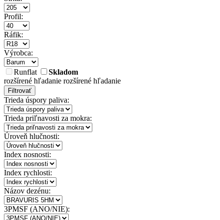
Profil:
Ráfik:
Výrobca:
Runflat
Skladom
rozšírené hľadanie
rozšírené hľadanie
Filtrovať
Trieda úspory paliva:
Trieda priľnavosti za mokra:
Úroveň hlučnosti:
Index nosnosti:
Index rychlosti:
Názov dezénu:
3PMSF (ANO/NIE):