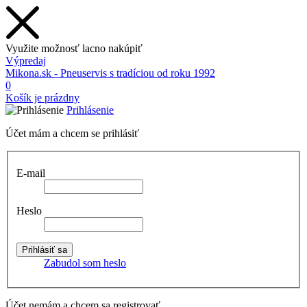
Využite možnosť lacno nakúpiť
Výpredaj
Mikona.sk - Pneuservis s tradíciou od roku 1992
0
Košík je prázdny
Prihlásenie
Účet mám a chcem se prihlásiť
E-mail
Heslo
Zabudol som heslo
Účet nemám a chcem sa registrovať