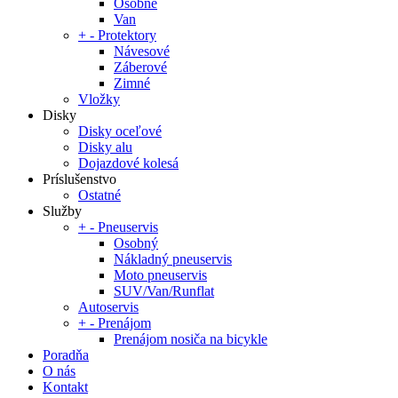
Osobné
Van
+
-
Protektory
Návesové
Záberové
Zimné
Vložky
Disky
Disky oceľové
Disky alu
Dojazdové kolesá
Príslušenstvo
Ostatné
Služby
+
-
Pneuservis
Osobný
Nákladný pneuservis
Moto pneuservis
SUV/Van/Runflat
Autoservis
+
-
Prenájom
Prenájom nosiča na bicykle
Poradňa
O nás
Kontakt