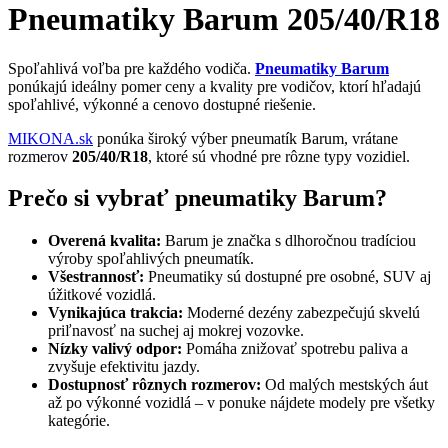
Pneumatiky Barum 205/40/R18
Spoľahlivá voľba pre každého vodiča.
Pneumatiky Barum
ponúkajú ideálny pomer ceny a kvality pre vodičov, ktorí hľadajú
spoľahlivé, výkonné a cenovo dostupné riešenie.
MIKONA.sk
ponúka široký výber pneumatík Barum, vrátane
rozmerov
205/40/R18
, ktoré sú vhodné pre rôzne typy vozidiel.
Prečo si vybrať pneumatiky Barum?
Overená kvalita:
Barum je značka s dlhoročnou tradíciou
výroby spoľahlivých pneumatík.
Všestrannosť:
Pneumatiky sú dostupné pre osobné, SUV aj
úžitkové vozidlá.
Vynikajúca trakcia:
Moderné dezény zabezpečujú skvelú
priľnavosť na suchej aj mokrej vozovke.
Nízky valivý odpor:
Pomáha znižovať spotrebu paliva a
zvyšuje efektivitu jazdy.
Dostupnosť rôznych rozmerov:
Od malých mestských áut
až po výkonné vozidlá – v ponuke nájdete modely pre všetky
kategórie.