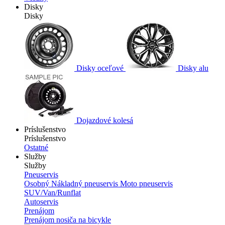
Disky
Disky
Disky oceľové
Disky alu
Dojazdové kolesá
Príslušenstvo
Príslušenstvo
Ostatné
Služby
Služby
Pneuservis
Osobný
Nákladný pneuservis
Moto pneuservis
SUV/Van/Runflat
Autoservis
Prenájom
Prenájom nosiča na bicykle