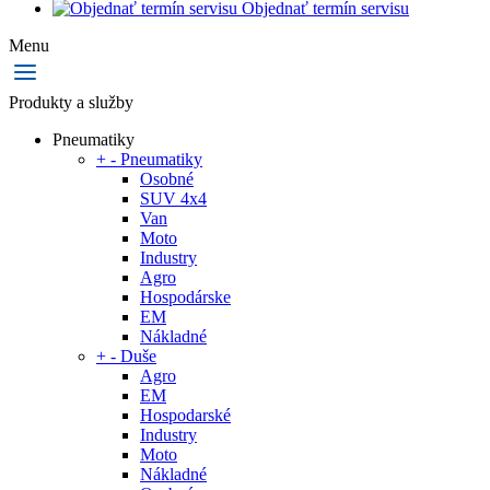
Objednať termín servisu
Menu
Produkty a služby
Pneumatiky
+
-
Pneumatiky
Osobné
SUV 4x4
Van
Moto
Industry
Agro
Hospodárske
EM
Nákladné
+
-
Duše
Agro
EM
Hospodarské
Industry
Moto
Nákladné