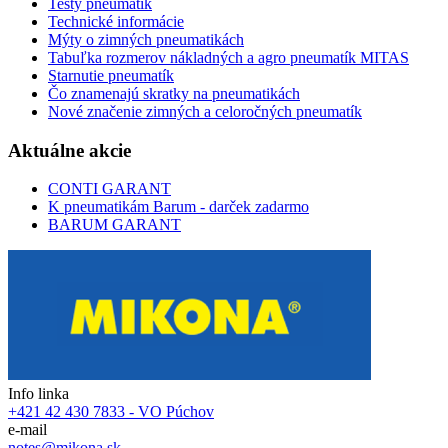
Testy pneumatík
Technické informácie
Mýty o zimných pneumatikách
Tabuľka rozmerov nákladných a agro pneumatík MITAS
Starnutie pneumatík
Čo znamenajú skratky na pneumatikách
Nové značenie zimných a celoročných pneumatík
Aktuálne akcie
CONTI GARANT
K pneumatikám Barum - darček zadarmo
BARUM GARANT
Info linka
+421 42 430 7833 - VO Púchov
e-mail
notes@mikona.sk