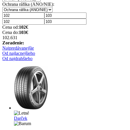
Ochrana ráfika (ANO/NIE):
Cena od:
102
€
Cena do:
103
€
102.63
1
Zoradenie:
Najpredávanejšie
Od najlacnejšieho
Od najdrahšieho
Darček