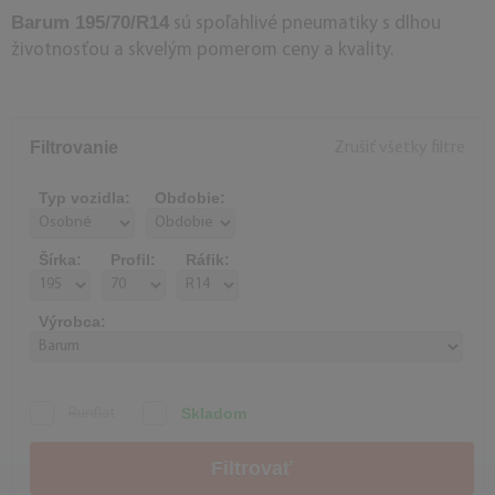
Barum 195/70/R14
sú spoľahlivé pneumatiky s dlhou
životnosťou a skvelým pomerom ceny a kvality.
Filtrovanie
Zrušiť všetky filtre
Typ vozidla:
Obdobie:
Šírka:
Profil:
Ráfik:
Výrobca:
Skladom
Runflat
Filtrovať