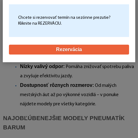
Overená kvalita:
Barum je značka s dlhoročnou
Chcete si rezervovať termín na sezónne prezutie?
tradíciou výroby spoľahlivých pneumatík.
Kliknite na REZERVÁCIU.
Všestrannosť:
Pneumatiky sú dostupné pre osobné,
SUV aj úžitkové vozidlá.
Vynikajúca trakcia:
Moderné dezény zabezpečujú
Rezervácia
skvelú priľnavosť na suchej aj mokrej vozovke.
Nízky valivý odpor:
Pomáha znižovať spotrebu paliva
a zvyšuje efektivitu jazdy.
Dostupnosť rôznych rozmerov:
Od malých
mestských áut až po výkonné vozidlá – v ponuke
nájdete modely pre všetky kategórie.
NAJOBĽÚBENEJŠIE MODELY PNEUMATÍK
BARUM