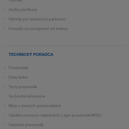
Cenníky
Služby pre fleety
Výhody pre zmluvných partnerov
Formulár na odstúpenie od zmluvy
TECHNICKÝ PORADCA
Pneumatiky
Disky kolies
Testy pneumatík
Technické informácie
Mýty o zimných pneumatikách
Tabuľka rozmerov nákladných a agro pneumatík MITAS
Starnutie pneumatík