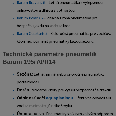
Barum Bravuris 6
– Letná pneumatika s vylepšenou
priľnavosťou a dlhšou životnosťou.
Barum Polaris 6
– Ideálna zimná pneumatika pre
bezpečnú jazdu na snehu a ľade.
Barum Quartaris 5
– Celoročná pneumatika pre vodičov,
ktorí nechcú meniť pneumatiky každú sezónu.
Technické parametre pneumatík
Barum 195/70/R14
Sezóna:
Letné, zimné alebo celoročné pneumatiky
podľa modelu.
Dezén:
Moderné vzory pre vyššiu bezpečnosť a trakciu.
Odolnosť voči
aquaplaningu
:
Efektívne odvádzajú
vodu a minimalizujú riziko šmyku.
Úspora paliva:
Pneumatiky s nízkym valivým odporom