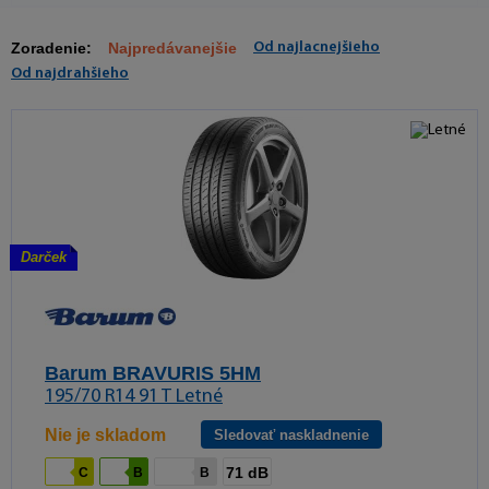
Zoradenie:
Najpredávanejšie
Od najlacnejšieho
Od najdrahšieho
Darček
Barum BRAVURIS 5HM
195/70 R14 91 T Letné
Nie je skladom
Sledovať naskladnenie
71 dB
C
B
B