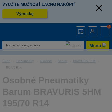
VYUŽITE MOŽNOSŤ LACNO NAKÚPIŤ
Výpredaj
0
Menu
Úvod
Pneumatiky
Osobné
Barum
BRAVURIS 5HM
195/70 R14
Osobné Pneumatiky
Barum BRAVURIS 5HM
195/70 R14