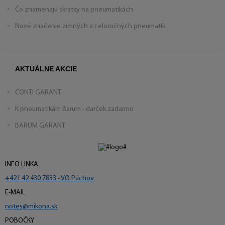
Čo znamenajú skratky na pneumatikách
Nové značenie zimných a celoročných pneumatík
AKTUÁLNE AKCIE
CONTI GARANT
K pneumatikám Barum - darček zadarmo
BARUM GARANT
INFO LINKA
+421 42 430 7833 - VO Púchov
E-MAIL
notes@mikona.sk
POBOČKY