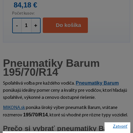
84,18 €
Počet kusov:
Do košíka
-
+
Pneumatiky Barum
195/70/R14
Pneumatiky Barum
Spoľahlivá voľba pre každého vodiča.
ponúkajú ideálny pomer ceny a kvality pre vodičov, ktorí hľadajú
spoľahlivé, výkonné a cenovo dostupné riešenie.
MIKONA.sk
ponúka široký výber pneumatík Barum, vrátane
195/70/R14
rozmerov
, ktoré sú vhodné pre rôzne typy vozidiel.
Prečo si vybrať pneumatiky Barum?
Zatvoriť