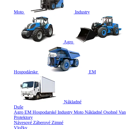
Moto
Industry
Agro
Hospodárske
EM
Nákladné
Duše
Agro
EM
Hospodarské
Industry
Moto
Nákladné
Osobné
Van
Protektory
Návesové
Záberové
Zimné
Vložky