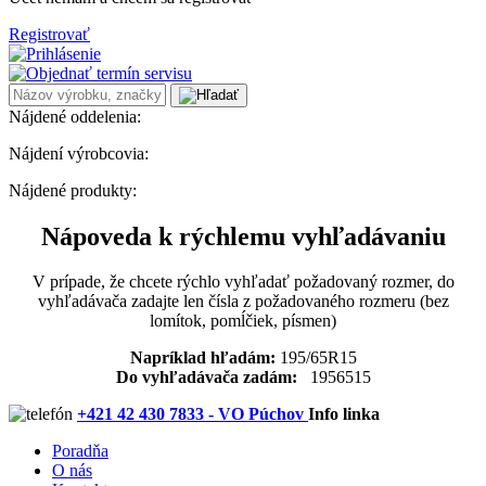
Registrovať
Nájdené oddelenia:
Nájdení výrobcovia:
Nájdené produkty:
Nápoveda k rýchlemu vyhľadávaniu
V prípade, že chcete rýchlo vyhľadať požadovaný rozmer, do
vyhľadávača zadajte len čísla z požadovaného rozmeru (bez
lomítok, pomĺčiek, písmen)
Napríklad hľadám:
195/65R15
Do vyhľadávača zadám:
1956515
+421 42 430 7833 - VO Púchov
Info linka
Poradňa
O nás