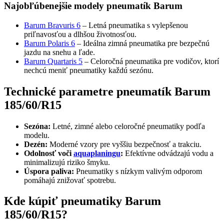
Najobľúbenejšie modely pneumatík Barum
Barum Bravuris 6
– Letná pneumatika s vylepšenou
priľnavosťou a dlhšou životnosťou.
Barum Polaris 6
– Ideálna zimná pneumatika pre bezpečnú
jazdu na snehu a ľade.
Barum Quartaris 5
– Celoročná pneumatika pre vodičov, ktorí
nechcú meniť pneumatiky každú sezónu.
Technické parametre pneumatík Barum
185/60/R15
Sezóna:
Letné, zimné alebo celoročné pneumatiky podľa
modelu.
Dezén:
Moderné vzory pre vyššiu bezpečnosť a trakciu.
Odolnosť voči
aquaplaningu
:
Efektívne odvádzajú vodu a
minimalizujú riziko šmyku.
Úspora paliva:
Pneumatiky s nízkym valivým odporom
pomáhajú znižovať spotrebu.
Kde kúpiť pneumatiky Barum
185/60/R15?