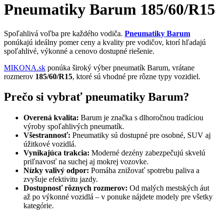
Pneumatiky Barum 185/60/R15
Spoľahlivá voľba pre každého vodiča.
Pneumatiky Barum
ponúkajú ideálny pomer ceny a kvality pre vodičov, ktorí hľadajú
spoľahlivé, výkonné a cenovo dostupné riešenie.
MIKONA.sk
ponúka široký výber pneumatík Barum, vrátane
rozmerov
185/60/R15
, ktoré sú vhodné pre rôzne typy vozidiel.
Prečo si vybrať pneumatiky Barum?
Overená kvalita:
Barum je značka s dlhoročnou tradíciou
výroby spoľahlivých pneumatík.
Všestrannosť:
Pneumatiky sú dostupné pre osobné, SUV aj
úžitkové vozidlá.
Vynikajúca trakcia:
Moderné dezény zabezpečujú skvelú
priľnavosť na suchej aj mokrej vozovke.
Nízky valivý odpor:
Pomáha znižovať spotrebu paliva a
zvyšuje efektivitu jazdy.
Dostupnosť rôznych rozmerov:
Od malých mestských áut
až po výkonné vozidlá – v ponuke nájdete modely pre všetky
kategórie.