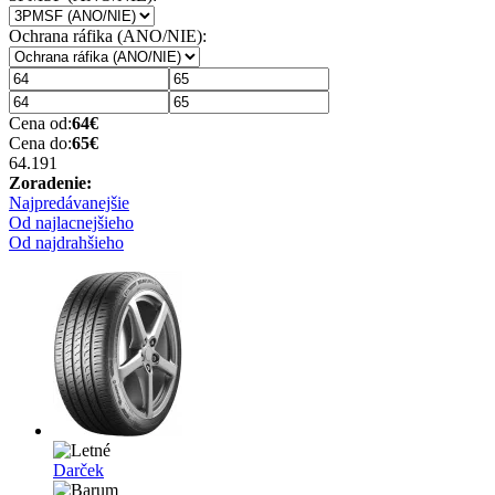
Ochrana ráfika (ANO/NIE):
Cena od:
64
€
Cena do:
65
€
64.19
1
Zoradenie:
Najpredávanejšie
Od najlacnejšieho
Od najdrahšieho
Darček