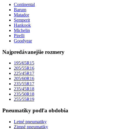
Continental
Barum
Matador
Semperit
Hankook
Michelin
Pirelli
Goodyear
Najpredávanejšie rozmery
195/65R15
205/55R16
225/45R17
205/60R16
235/55R17
235/45R18
235/50R18
255/55R19
Pneumatiky podľa obdobia
Letné pneumatiky
Zimné pneumatiky