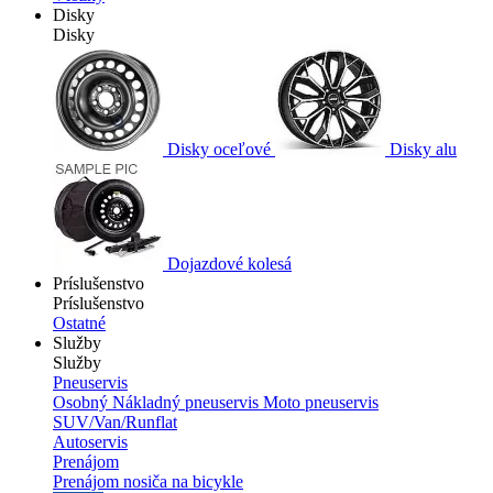
Disky
Disky
Disky oceľové
Disky alu
Dojazdové kolesá
Príslušenstvo
Príslušenstvo
Ostatné
Služby
Služby
Pneuservis
Osobný
Nákladný pneuservis
Moto pneuservis
SUV/Van/Runflat
Autoservis
Prenájom
Prenájom nosiča na bicykle