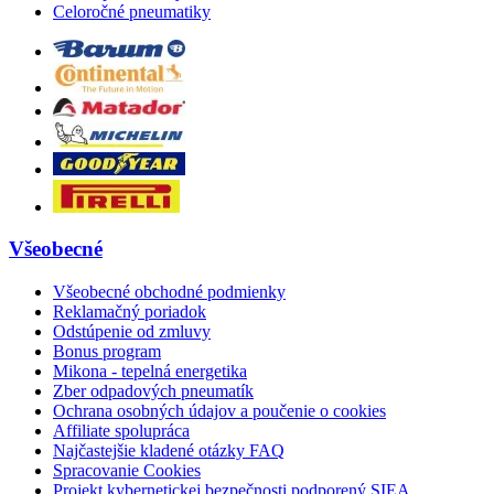
Celoročné pneumatiky
Všeobecné
Všeobecné obchodné podmienky
Reklamačný poriadok
Odstúpenie od zmluvy
Bonus program
Mikona - tepelná energetika
Zber odpadových pneumatík
Ochrana osobných údajov a poučenie o cookies
Affiliate spolupráca
Najčastejšie kladené otázky FAQ
Spracovanie Cookies
Projekt kybernetickej bezpečnosti podporený SIEA