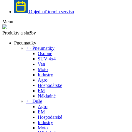
Objednať termín servisu
Menu
Produkty a služby
Pneumatiky
+
-
Pneumatiky
Osobné
SUV 4x4
Van
Moto
Industry
Agro
Hospodárske
EM
Nákladné
+
-
Duše
Agro
EM
Hospodarské
Industry
Moto