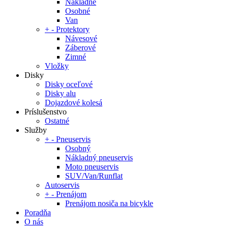
Nákladné
Osobné
Van
+
-
Protektory
Návesové
Záberové
Zimné
Vložky
Disky
Disky oceľové
Disky alu
Dojazdové kolesá
Príslušenstvo
Ostatné
Služby
+
-
Pneuservis
Osobný
Nákladný pneuservis
Moto pneuservis
SUV/Van/Runflat
Autoservis
+
-
Prenájom
Prenájom nosiča na bicykle
Poradňa
O nás