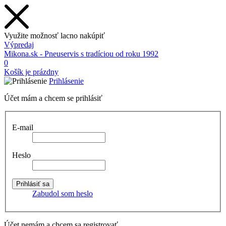
Využite možnosť lacno nakúpiť
Výpredaj
Mikona.sk - Pneuservis s tradíciou od roku 1992
0
Košík je prázdny
Prihlásenie
Účet mám a chcem se prihlásiť
E-mail
Heslo
Zabudol som heslo
Účet nemám a chcem sa registrovať