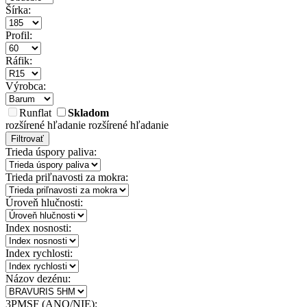
Šírka:
Profil:
Ráfik:
Výrobca:
Runflat
Skladom
rozšírené hľadanie
rozšírené hľadanie
Filtrovať
Trieda úspory paliva:
Trieda priľnavosti za mokra:
Úroveň hlučnosti:
Index nosnosti:
Index rychlosti:
Názov dezénu:
3PMSF (ANO/NIE):