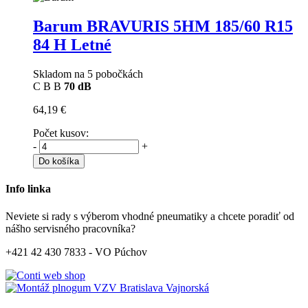
Barum BRAVURIS 5HM
185/60 R15
84 H Letné
Skladom na 5 pobočkách
C
B
B
70 dB
64,19 €
Počet kusov:
-
+
Do košíka
Info linka
Neviete si rady s výberom vhodné pneumatiky a chcete poradiť od
nášho servisného pracovníka?
+421 42 430 7833 - VO Púchov