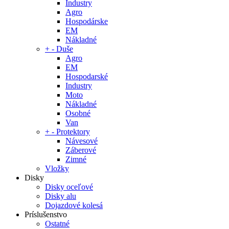
Industry
Agro
Hospodárske
EM
Nákladné
+
-
Duše
Agro
EM
Hospodarské
Industry
Moto
Nákladné
Osobné
Van
+
-
Protektory
Návesové
Záberové
Zimné
Vložky
Disky
Disky oceľové
Disky alu
Dojazdové kolesá
Príslušenstvo
Ostatné