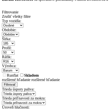
Filtrovanie
Zrušiť všetky filtre
Typ vozidla:
Obdobie:
Šírka:
Profil:
Ráfik:
Výrobca:
Runflat
Skladom
rozšírené hľadanie
rozšírené hľadanie
Filtrovať
Trieda úspory paliva:
Trieda priľnavosti za mokra:
Úroveň hlučnosti: