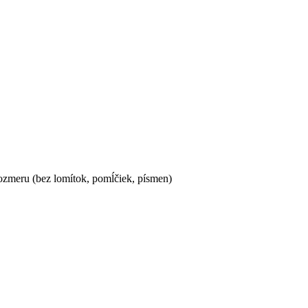
ozmeru (bez lomítok, pomĺčiek, písmen)