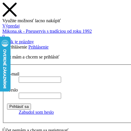
Využite možnosť lacno nakúpiť
Výpredaj
Mikona.sk - Pneuservis s tradíciou od roku 1992
0
Košík je prázdny
Prihlásenie
Účet mám a chcem se prihlásiť
E-mail
Heslo
Zabudol som heslo
Účet nemám a chcem sa registrovať