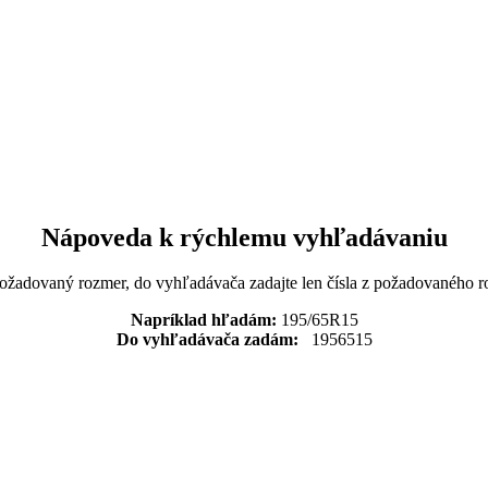
Nápoveda k rýchlemu vyhľadávaniu
požadovaný rozmer, do vyhľadávača zadajte len čísla z požadovaného r
Napríklad hľadám:
195/65R15
Do vyhľadávača zadám:
1956515