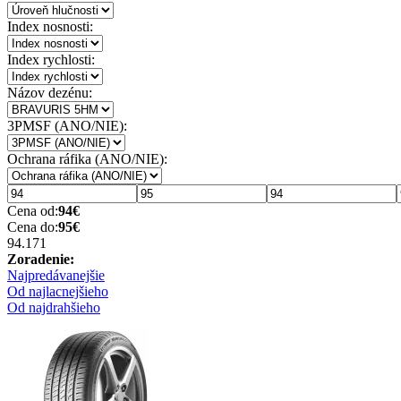
Index nosnosti:
Index rychlosti:
Názov dezénu:
3PMSF (ANO/NIE):
Ochrana ráfika (ANO/NIE):
Cena od:
94
€
Cena do:
95
€
94.17
1
Zoradenie:
Najpredávanejšie
Od najlacnejšieho
Od najdrahšieho