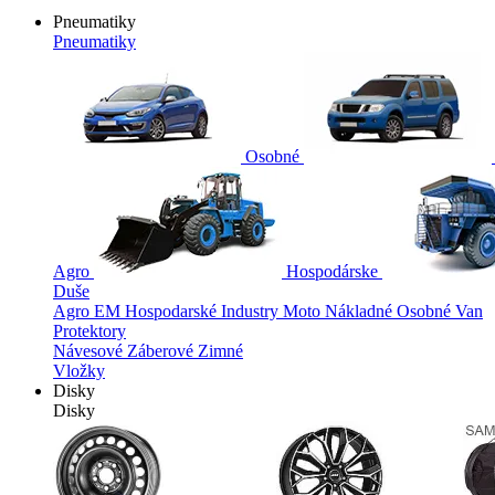
Pneumatiky
Pneumatiky
Osobné
Agro
Hospodárske
Duše
Agro
EM
Hospodarské
Industry
Moto
Nákladné
Osobné
Van
Protektory
Návesové
Záberové
Zimné
Vložky
Disky
Disky