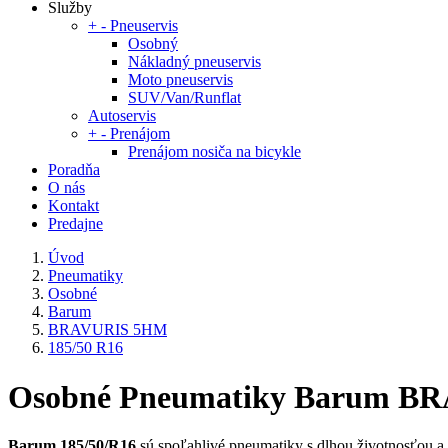
Služby
+
-
Pneuservis
Osobný
Nákladný pneuservis
Moto pneuservis
SUV/Van/Runflat
Autoservis
+
-
Prenájom
Prenájom nosiča na bicykle
Poradňa
O nás
Kontakt
Predajne
Úvod
Pneumatiky
Osobné
Barum
BRAVURIS 5HM
185/50 R16
Osobné Pneumatiky Barum BR
Barum 185/50/R16
sú spoľahlivé pneumatiky s dlhou životnosťou a