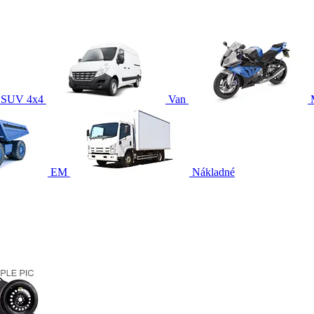
SUV 4x4
Van
EM
Nákladné