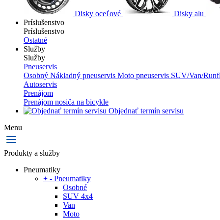
Disky oceľové
Disky alu
Príslušenstvo
Príslušenstvo
Ostatné
Služby
Služby
Pneuservis
Osobný
Nákladný pneuservis
Moto pneuservis
SUV/Van/Runfl
Autoservis
Prenájom
Prenájom nosiča na bicykle
Objednať termín servisu
Menu
Produkty a služby
Pneumatiky
+
-
Pneumatiky
Osobné
SUV 4x4
Van
Moto