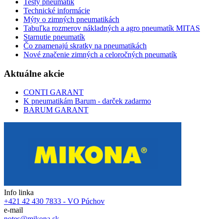
Testy pneumatík
Technické informácie
Mýty o zimných pneumatikách
Tabuľka rozmerov nákladných a agro pneumatík MITAS
Starnutie pneumatík
Čo znamenajú skratky na pneumatikách
Nové značenie zimných a celoročných pneumatík
Aktuálne akcie
CONTI GARANT
K pneumatikám Barum - darček zadarmo
BARUM GARANT
Info linka
+421 42 430 7833 - VO Púchov
e-mail
notes@mikona.sk