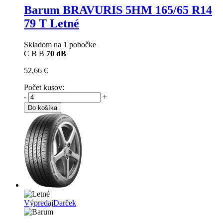
Barum BRAVURIS 5HM
165/65 R14
79 T Letné
Skladom na 1 pobočke
C
B
B
70 dB
52,66 €
Počet kusov:
-
+
Do košíka
Výpredaj
Darček