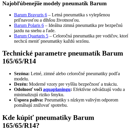
Najobľúbenejšie modely pneumatík Barum
Barum Bravuris 6
– Letná pneumatika s vylepšenou
priľnavosťou a dlhšou životnosťou.
Barum Polaris 6
– Ideálna zimná pneumatika pre bezpečnú
jazdu na snehu a ľade.
Barum Quartaris 5
– Celoročná pneumatika pre vodičov, ktorí
nechcú meniť pneumatiky každú sezónu.
Technické parametre pneumatík Barum
165/65/R14
Sezóna:
Letné, zimné alebo celoročné pneumatiky podľa
modelu.
Dezén:
Moderné vzory pre vyššiu bezpečnosť a trakciu.
Odolnosť voči
aquaplaningu
:
Efektívne odvádzajú vodu a
minimalizujú riziko šmyku.
Úspora paliva:
Pneumatiky s nízkym valivým odporom
pomáhajú znižovať spotrebu.
Kde kúpiť pneumatiky Barum
165/65/R14?