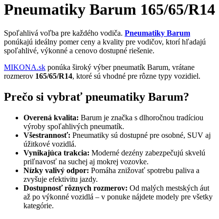
Pneumatiky Barum 165/65/R14
Spoľahlivá voľba pre každého vodiča.
Pneumatiky Barum
ponúkajú ideálny pomer ceny a kvality pre vodičov, ktorí hľadajú
spoľahlivé, výkonné a cenovo dostupné riešenie.
MIKONA.sk
ponúka široký výber pneumatík Barum, vrátane
rozmerov
165/65/R14
, ktoré sú vhodné pre rôzne typy vozidiel.
Prečo si vybrať pneumatiky Barum?
Overená kvalita:
Barum je značka s dlhoročnou tradíciou
výroby spoľahlivých pneumatík.
Všestrannosť:
Pneumatiky sú dostupné pre osobné, SUV aj
úžitkové vozidlá.
Vynikajúca trakcia:
Moderné dezény zabezpečujú skvelú
priľnavosť na suchej aj mokrej vozovke.
Nízky valivý odpor:
Pomáha znižovať spotrebu paliva a
zvyšuje efektivitu jazdy.
Dostupnosť rôznych rozmerov:
Od malých mestských áut
až po výkonné vozidlá – v ponuke nájdete modely pre všetky
kategórie.