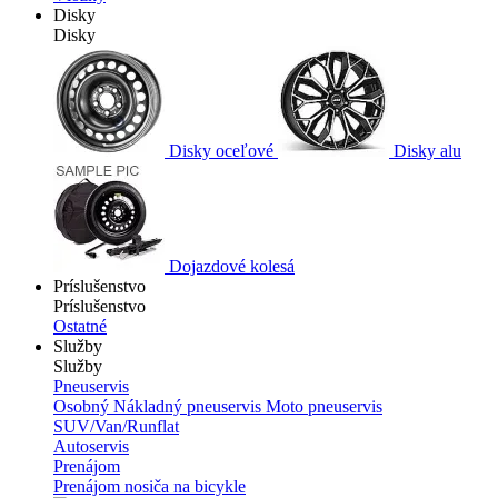
Disky
Disky
Disky oceľové
Disky alu
Dojazdové kolesá
Príslušenstvo
Príslušenstvo
Ostatné
Služby
Služby
Pneuservis
Osobný
Nákladný pneuservis
Moto pneuservis
SUV/Van/Runflat
Autoservis
Prenájom
Prenájom nosiča na bicykle