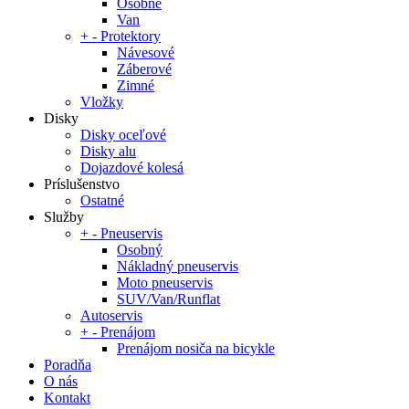
Osobné
Van
+
-
Protektory
Návesové
Záberové
Zimné
Vložky
Disky
Disky oceľové
Disky alu
Dojazdové kolesá
Príslušenstvo
Ostatné
Služby
+
-
Pneuservis
Osobný
Nákladný pneuservis
Moto pneuservis
SUV/Van/Runflat
Autoservis
+
-
Prenájom
Prenájom nosiča na bicykle
Poradňa
O nás
Kontakt