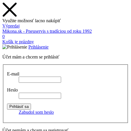
Využite možnosť lacno nakúpiť
Výpredaj
Mikona.sk - Pneuservis s tradíciou od roku 1992
0
Košík je prázdny
Prihlásenie
Účet mám a chcem se prihlásiť
E-mail
Heslo
Zabudol som heslo
Účet nemám a chcem sa registrovať