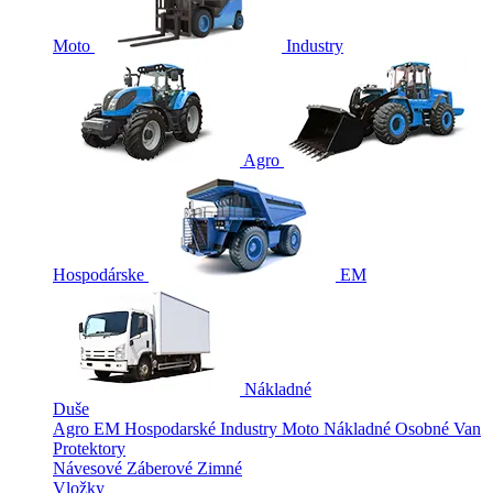
Moto
Industry
Agro
Hospodárske
EM
Nákladné
Duše
Agro
EM
Hospodarské
Industry
Moto
Nákladné
Osobné
Van
Protektory
Návesové
Záberové
Zimné
Vložky