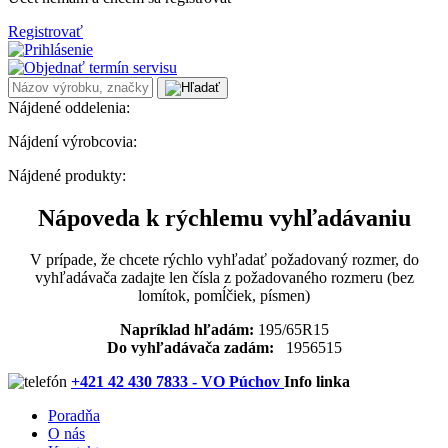
Registrovať
Nájdené oddelenia:
Nájdení výrobcovia:
Nájdené produkty:
Nápoveda k rýchlemu vyhľadávaniu
V prípade, že chcete rýchlo vyhľadať požadovaný rozmer, do
vyhľadávača zadajte len čísla z požadovaného rozmeru (bez
lomítok, pomĺčiek, písmen)
Napríklad hľadám:
195/65R15
Do vyhľadávača zadám:
1956515
+421 42 430 7833 - VO Púchov
Info linka
Poradňa
O nás