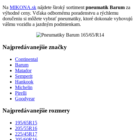
Na
MIKONA.sk
nájdete široký sortiment
pneumatík Barum
za
výhodné ceny. Vďaka odbornému poradenstvu a rýchlemu
doručeniu si môžete vybrať pneumatiky, ktoré dokonale vyhovujú
vášmu vozidlu a jazdným podmienkam.
Najpredávanejšie značky
Continental
Barum
Matador
Semperit
Hankook
Michelin
Pirelli
Goodyear
Najpredávanejšie rozmery
195/65R15
205/55R16
225/45R17
205/60R16