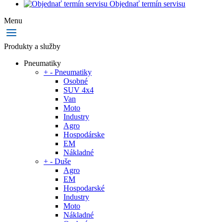
Objednať termín servisu
Menu
Produkty a služby
Pneumatiky
+
-
Pneumatiky
Osobné
SUV 4x4
Van
Moto
Industry
Agro
Hospodárske
EM
Nákladné
+
-
Duše
Agro
EM
Hospodarské
Industry
Moto
Nákladné