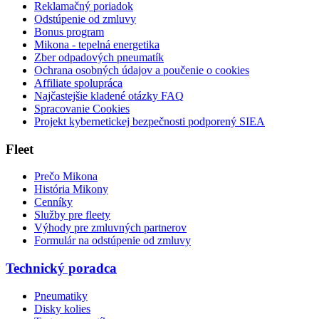
Reklamačný poriadok
Odstúpenie od zmluvy
Bonus program
Mikona - tepelná energetika
Zber odpadových pneumatík
Ochrana osobných údajov a poučenie o cookies
Affiliate spolupráca
Najčastejšie kladené otázky FAQ
Spracovanie Cookies
Projekt kybernetickej bezpečnosti podporený SIEA
Fleet
Prečo Mikona
História Mikony
Cenníky
Služby pre fleety
Výhody pre zmluvných partnerov
Formulár na odstúpenie od zmluvy
Technický poradca
Pneumatiky
Disky kolies