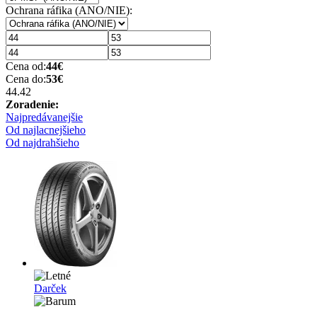
Ochrana ráfika (ANO/NIE):
Cena od:
44
€
Cena do:
53
€
44.4
2
Zoradenie:
Najpredávanejšie
Od najlacnejšieho
Od najdrahšieho
Darček