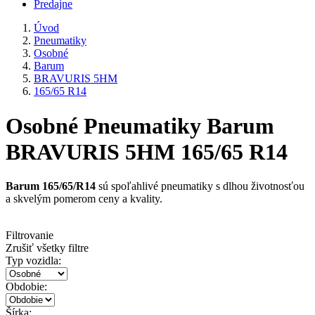
Predajne
Úvod
Pneumatiky
Osobné
Barum
BRAVURIS 5HM
165/65 R14
Osobné Pneumatiky Barum
BRAVURIS 5HM 165/65 R14
Barum 165/65/R14
sú spoľahlivé pneumatiky s dlhou životnosťou
a skvelým pomerom ceny a kvality.
Filtrovanie
Zrušiť všetky filtre
Typ vozidla:
Obdobie:
Šírka: