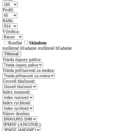
Profil:
Ráfik:
Výrobca:
Runflat
Skladom
rozšírené hľadanie
rozšírené hľadanie
Filtrovať
Trieda úspory paliva:
Trieda priľnavosti za mokra:
Úroveň hlučnosti:
Index nosnosti:
Index rychlosti:
Názov dezénu:
3PMSF (ANO/NIE):