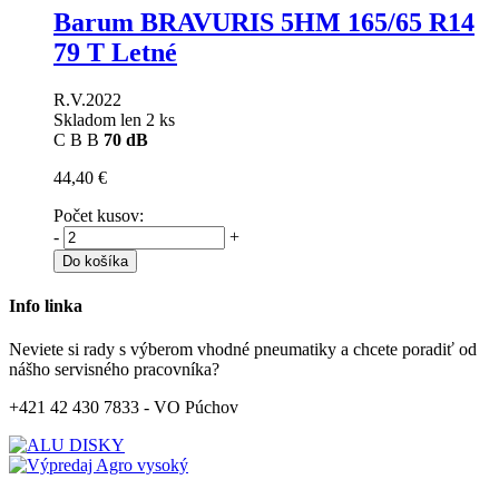
Barum BRAVURIS 5HM
165/65 R14
79 T Letné
R.V.2022
Skladom len 2 ks
C
B
B
70 dB
44,40 €
Počet kusov:
-
+
Do košíka
Info linka
Neviete si rady s výberom vhodné pneumatiky a chcete poradiť od
nášho servisného pracovníka?
+421 42 430 7833 - VO Púchov