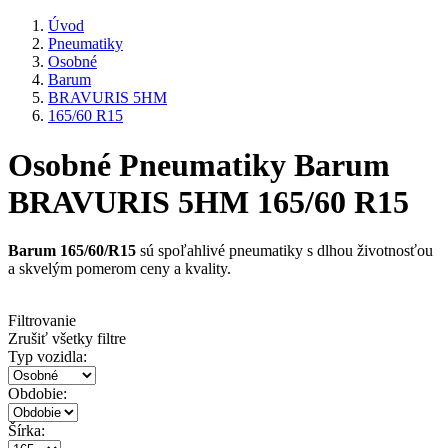
Úvod
Pneumatiky
Osobné
Barum
BRAVURIS 5HM
165/60 R15
Osobné Pneumatiky Barum
BRAVURIS 5HM 165/60 R15
Barum 165/60/R15
sú spoľahlivé pneumatiky s dlhou životnosťou
a skvelým pomerom ceny a kvality.
Filtrovanie
Zrušiť všetky filtre
Typ vozidla:
Obdobie:
Šírka: