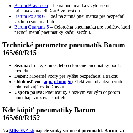
Barum Bravuris 6
– Letná pneumatika s vylepšenou
priľnavosťou a dlhšou životnosťou.
Barum Polaris 6
– Ideálna zimná pneumatika pre bezpečnú
jazdu na snehu a ľade.
Barum Quartaris 5
– Celoročná pneumatika pre vodičov, ktorí
nechcú meniť pneumatiky každú sezónu.
Technické parametre pneumatík Barum
165/60/R15
Sezóna:
Letné, zimné alebo celoročné pneumatiky podľa
modelu.
Dezén:
Moderné vzory pre vyššiu bezpečnosť a trakciu.
Odolnosť voči
aquaplaningu
:
Efektívne odvádzajú vodu a
minimalizujú riziko šmyku.
Úspora paliva:
Pneumatiky s nízkym valivým odporom
pomáhajú znižovať spotrebu.
Kde kúpiť pneumatiky Barum
165/60/R15?
Na
MIKONA.sk
nájdete široký sortiment
pneumatík Barum
za