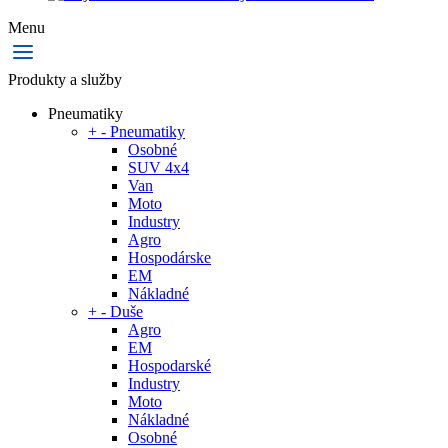
Menu
Produkty a služby
Pneumatiky
+
-
Pneumatiky
Osobné
SUV 4x4
Van
Moto
Industry
Agro
Hospodárske
EM
Nákladné
+
-
Duše
Agro
EM
Hospodarské
Industry
Moto
Nákladné
Osobné