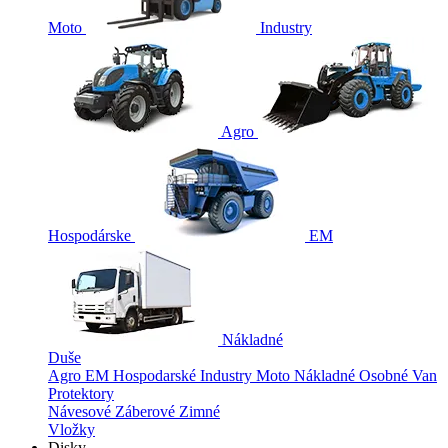
Moto
Industry
Agro
Hospodárske
EM
Nákladné
Duše
Agro
EM
Hospodarské
Industry
Moto
Nákladné
Osobné
Van
Protektory
Návesové
Záberové
Zimné
Vložky
Disky