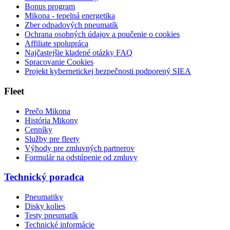
Bonus program
Mikona - tepelná energetika
Zber odpadových pneumatík
Ochrana osobných údajov a poučenie o cookies
Affiliate spolupráca
Najčastejšie kladené otázky FAQ
Spracovanie Cookies
Projekt kybernetickej bezpečnosti podporený SIEA
Fleet
Prečo Mikona
História Mikony
Cenníky
Služby pre fleety
Výhody pre zmluvných partnerov
Formulár na odstúpenie od zmluvy
Technický poradca
Pneumatiky
Disky kolies
Testy pneumatík
Technické informácie