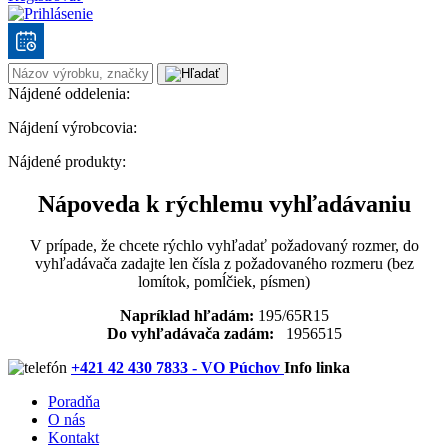
Nájdené oddelenia:
Nájdení výrobcovia:
Nájdené produkty:
Nápoveda k rýchlemu vyhľadávaniu
V prípade, že chcete rýchlo vyhľadať požadovaný rozmer, do
vyhľadávača zadajte len čísla z požadovaného rozmeru (bez
lomítok, pomĺčiek, písmen)
Napríklad hľadám:
195/65R15
Do vyhľadávača zadám:
1956515
+421 42 430 7833 - VO Púchov
Info linka
Poradňa
O nás
Kontakt