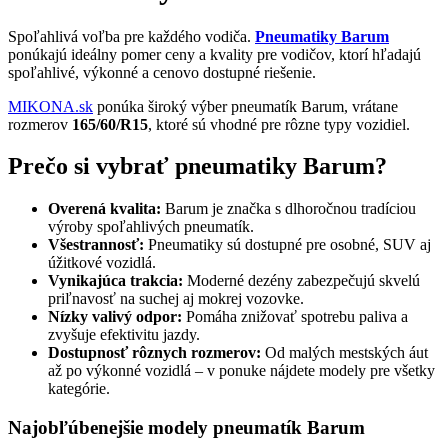
Spoľahlivá voľba pre každého vodiča.
Pneumatiky Barum
ponúkajú ideálny pomer ceny a kvality pre vodičov, ktorí hľadajú
spoľahlivé, výkonné a cenovo dostupné riešenie.
MIKONA.sk
ponúka široký výber pneumatík Barum, vrátane
rozmerov
165/60/R15
, ktoré sú vhodné pre rôzne typy vozidiel.
Prečo si vybrať pneumatiky Barum?
Overená kvalita:
Barum je značka s dlhoročnou tradíciou
výroby spoľahlivých pneumatík.
Všestrannosť:
Pneumatiky sú dostupné pre osobné, SUV aj
úžitkové vozidlá.
Vynikajúca trakcia:
Moderné dezény zabezpečujú skvelú
priľnavosť na suchej aj mokrej vozovke.
Nízky valivý odpor:
Pomáha znižovať spotrebu paliva a
zvyšuje efektivitu jazdy.
Dostupnosť rôznych rozmerov:
Od malých mestských áut
až po výkonné vozidlá – v ponuke nájdete modely pre všetky
kategórie.
Najobľúbenejšie modely pneumatík Barum