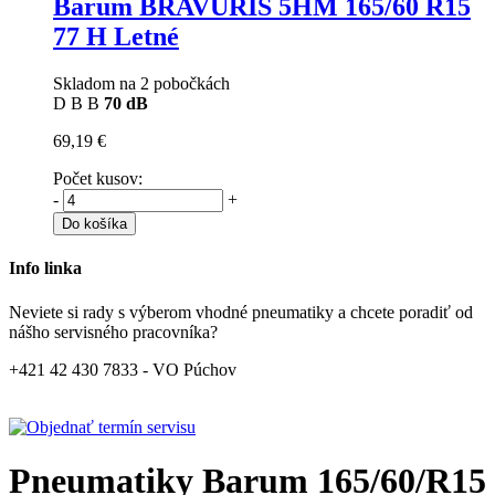
Barum BRAVURIS 5HM
165/60 R15
77 H Letné
Skladom na 2 pobočkách
D
B
B
70 dB
69,19 €
Počet kusov:
-
+
Do košíka
Info linka
Neviete si rady s výberom vhodné pneumatiky a chcete poradiť od
nášho servisného pracovníka?
+421 42 430 7833 - VO Púchov
Pneumatiky Barum 165/60/R15