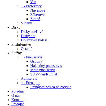
Van
+
-
Protektory
Návesové
Záberové
Zimné
Vložky
Disky
Disky oceľové
Disky alu
Dojazdové kolesá
Príslušenstvo
Ostatné
Služby
+
-
Pneuservis
Osobný
Nákladný pneuservis
Moto pneuservis
SUV/Van/Runflat
Autoservis
+
-
Prenájom
Prenájom nosiča na bicykle
Poradňa
O nás
Kontakt
Predajne