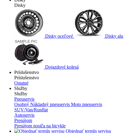
Disky
Disky oceľové
Disky alu
Dojazdové kolesá
Príslušenstvo
Príslušenstvo
Ostatné
Služby
Služby
Pneuservis
Osobný
Nákladný pneuservis
Moto pneuservis
SUV/Van/Runflat
Autoservis
Prenájom
Prenájom nosiča na bicykle
Objednať termín servisu