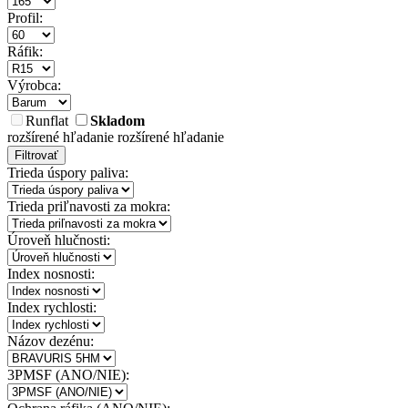
Profil:
Ráfik:
Výrobca:
Runflat
Skladom
rozšírené hľadanie
rozšírené hľadanie
Filtrovať
Trieda úspory paliva:
Trieda priľnavosti za mokra:
Úroveň hlučnosti:
Index nosnosti:
Index rychlosti:
Názov dezénu:
3PMSF (ANO/NIE):