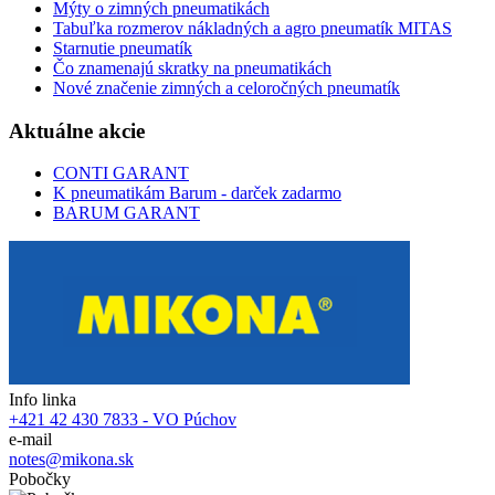
Mýty o zimných pneumatikách
Tabuľka rozmerov nákladných a agro pneumatík MITAS
Starnutie pneumatík
Čo znamenajú skratky na pneumatikách
Nové značenie zimných a celoročných pneumatík
Aktuálne akcie
CONTI GARANT
K pneumatikám Barum - darček zadarmo
BARUM GARANT
Info linka
+421 42 430 7833 - VO Púchov
e-mail
notes@mikona.sk
Pobočky