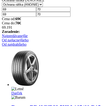
Ochrana ráfika (ANO/NIE):
Cena od:
69
€
Cena do:
70
€
69.19
1
Zoradenie:
Najpredávanejšie
Od najlacnejšieho
Od najdrahšieho
Darček