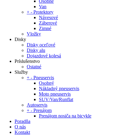
Osobné
Van
+
-
Protektory
Návesové
Záberové
Zimné
Vložky
Disky
Disky oceľové
Disky alu
Dojazdové kolesá
Príslušenstvo
Ostatné
Služby
+
-
Pneuservis
Osobný
Nákladný pneuservis
Moto pneuservis
SUV/Van/Runflat
Autoservis
+
-
Prenájom
Prenájom nosiča na bicykle
Poradňa
O nás
Kontakt