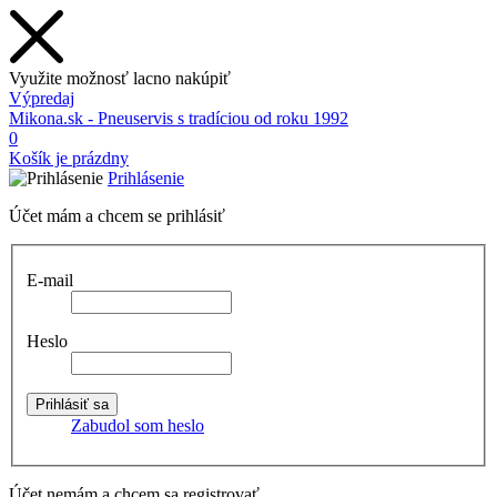
Využite možnosť lacno nakúpiť
Výpredaj
Mikona.sk - Pneuservis s tradíciou od roku 1992
0
Košík je prázdny
Prihlásenie
Účet mám a chcem se prihlásiť
E-mail
Heslo
Zabudol som heslo
Účet nemám a chcem sa registrovať