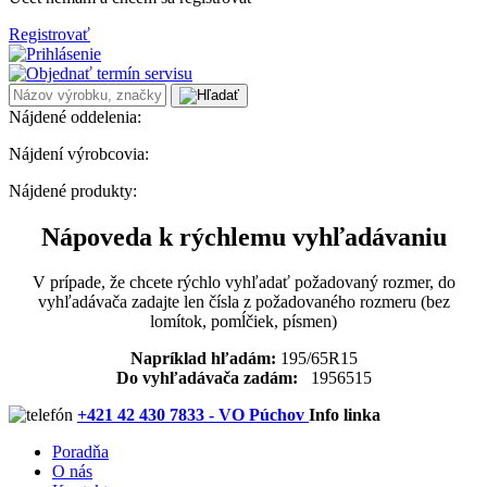
Registrovať
Nájdené oddelenia:
Nájdení výrobcovia:
Nájdené produkty:
Nápoveda k rýchlemu vyhľadávaniu
V prípade, že chcete rýchlo vyhľadať požadovaný rozmer, do
vyhľadávača zadajte len čísla z požadovaného rozmeru (bez
lomítok, pomĺčiek, písmen)
Napríklad hľadám:
195/65R15
Do vyhľadávača zadám:
1956515
+421 42 430 7833 - VO Púchov
Info linka
Poradňa
O nás