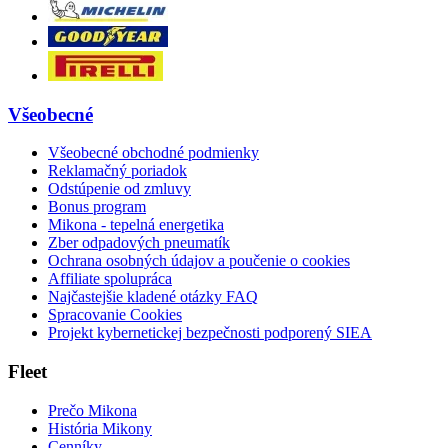
Všeobecné
Všeobecné obchodné podmienky
Reklamačný poriadok
Odstúpenie od zmluvy
Bonus program
Mikona - tepelná energetika
Zber odpadových pneumatík
Ochrana osobných údajov a poučenie o cookies
Affiliate spolupráca
Najčastejšie kladené otázky FAQ
Spracovanie Cookies
Projekt kybernetickej bezpečnosti podporený SIEA
Fleet
Prečo Mikona
História Mikony
Cenníky