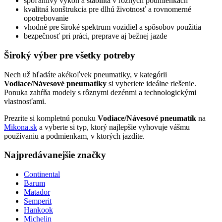
spoľahlivý výkon a stabilita v rôznych podmienkach
kvalitná konštrukcia pre dlhú životnosť a rovnomerné
opotrebovanie
vhodné pre široké spektrum vozidiel a spôsobov použitia
bezpečnosť pri práci, preprave aj bežnej jazde
Široký výber pre všetky potreby
Nech už hľadáte akékoľvek pneumatiky, v kategórii
Vodiace/Návesové pneumatiky
si vyberiete ideálne riešenie.
Ponuka zahŕňa modely s rôznymi dezénmi a technologickými
vlastnosťami.
Prezrite si kompletnú ponuku
Vodiace/Návesové pneumatík
na
Mikona.sk
a vyberte si typ, ktorý najlepšie vyhovuje vášmu
používaniu a podmienkam, v ktorých jazdíte.
Najpredávanejšie značky
Continental
Barum
Matador
Semperit
Hankook
Michelin