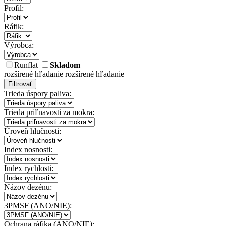
Profil:
Ráfik:
Výrobca:
Runflat
Skladom
rozšírené hľadanie
rozšírené hľadanie
Filtrovať
Trieda úspory paliva:
Trieda priľnavosti za mokra:
Úroveň hlučnosti:
Index nosnosti:
Index rychlosti:
Názov dezénu:
3PMSF (ANO/NIE):
Ochrana ráfika (ANO/NIE):