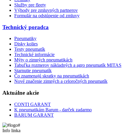
Služby pre fleety
Výhody pre zmluvných partnerov
Formulár na odstúpenie od zmluvy
Technický poradca
Pneumatiky
Disky kolies
Testy pneumatík
Technické informácie
Mýty o zimných pneumatikách
Tabuľka rozmerov nákladných a agro pneumatík MITAS
Starnutie pneumatík
Čo znamenajú skratky na pneumatikách
Nové značenie zimných a celoročných pneumatík
Aktuálne akcie
CONTI GARANT
K pneumatikám Barum - darček zadarmo
BARUM GARANT
Info linka