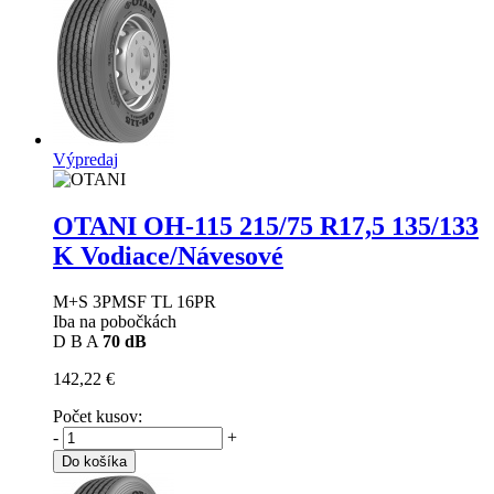
Výpredaj
OTANI OH-115
215/75 R17,5 135/133
K Vodiace/Návesové
M+S 3PMSF TL 16PR
Iba na pobočkách
D
B
A
70 dB
142,22 €
Počet kusov:
-
+
Do košíka