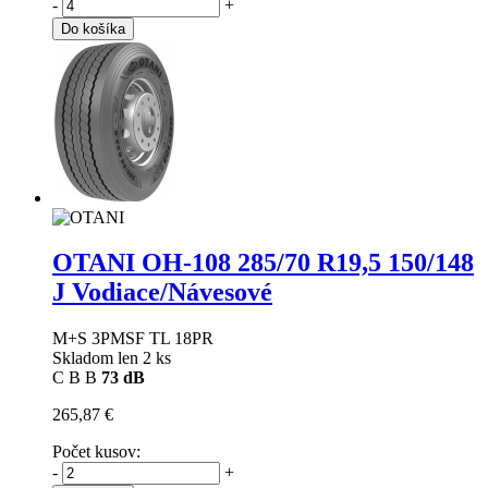
-
+
Do košíka
OTANI OH-108
285/70 R19,5 150/148
J Vodiace/Návesové
M+S 3PMSF TL 18PR
Skladom len 2 ks
C
B
B
73 dB
265,87 €
Počet kusov:
-
+