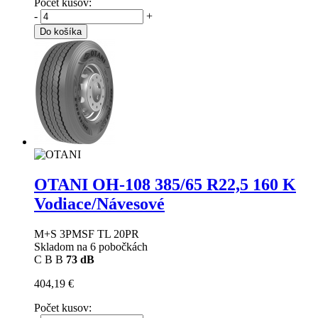
Počet kusov:
-
+
Do košíka
OTANI OH-108
385/65 R22,5 160 K
Vodiace/Návesové
M+S 3PMSF TL 20PR
Skladom na 6 pobočkách
C
B
B
73 dB
404,19 €
Počet kusov: