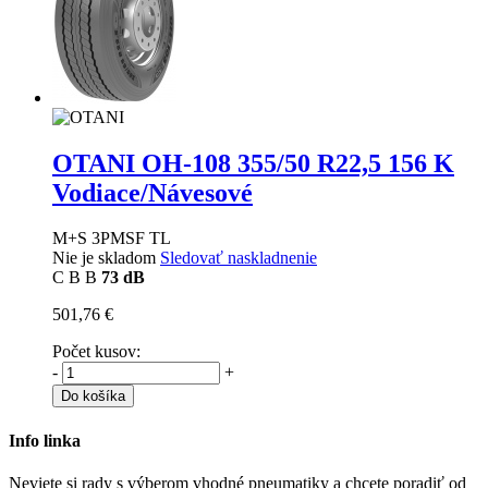
OTANI OH-108
355/50 R22,5 156 K
Vodiace/Návesové
M+S 3PMSF TL
Nie je skladom
Sledovať naskladnenie
C
B
B
73 dB
501,76 €
Počet kusov:
-
+
Do košíka
Info linka
Neviete si rady s výberom vhodné pneumatiky a chcete poradiť od