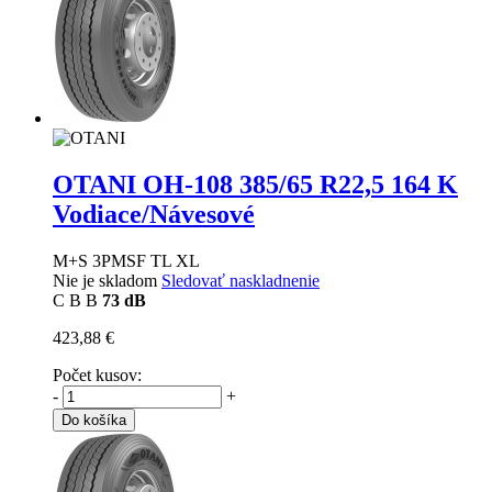
OTANI OH-108
385/65 R22,5 164 K
Vodiace/Návesové
M+S 3PMSF TL XL
Nie je skladom
Sledovať naskladnenie
C
B
B
73 dB
423,88 €
Počet kusov:
-
+
Do košíka