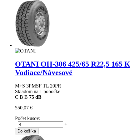
OTANI OH-306
425/65 R22,5 165 K
Vodiace/Návesové
M+S 3PMSF TL 20PR
Skladom na 1 pobočke
C
B
B
75 dB
550,07 €
Počet kusov:
-
+
Do košíka