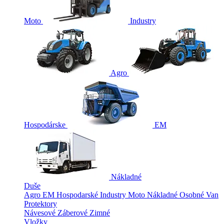
Moto
Industry
Agro
Hospodárske
EM
Nákladné
Duše
Agro
EM
Hospodarské
Industry
Moto
Nákladné
Osobné
Van
Protektory
Návesové
Záberové
Zimné
Vložky