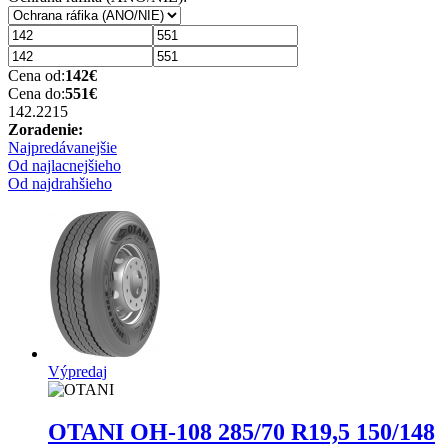
Cena od:
142
€
Cena do:
551
€
142.22
15
Zoradenie:
Najpredávanejšie
Od najlacnejšieho
Od najdrahšieho
Výpredaj
OTANI OH-108
285/70 R19,5 150/148