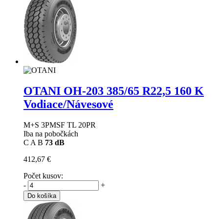
OTANI OH-203
385/65 R22,5 160 K
Vodiace/Návesové
M+S 3PMSF TL 20PR
Iba na pobočkách
C
A
B
73 dB
412,67 €
Počet kusov:
-
+
Do košíka