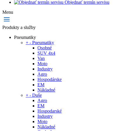
Objednať termín servisu
Menu
Produkty a služby
Pneumatiky
+
-
Pneumatiky
Osobné
SUV 4x4
Van
Moto
Industry
Agro
Hospodárske
EM
Nákladné
+
-
Duše
Agro
EM
Hospodarské
Industry
Moto
Nákladné