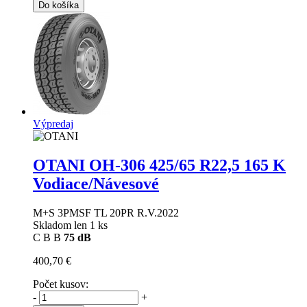
Do košíka
Výpredaj
OTANI OH-306
425/65 R22,5 165 K
Vodiace/Návesové
M+S 3PMSF TL 20PR R.V.2022
Skladom len 1 ks
C
B
B
75 dB
400,70 €
Počet kusov:
-
+