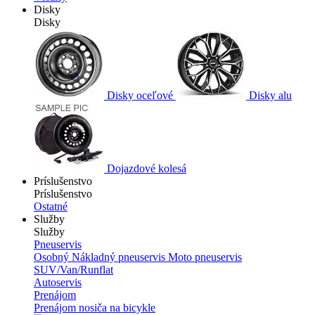
Disky
Disky
Disky oceľové
Disky alu
Dojazdové kolesá
Príslušenstvo
Príslušenstvo
Ostatné
Služby
Služby
Pneuservis
Osobný
Nákladný pneuservis
Moto pneuservis
SUV/Van/Runflat
Autoservis
Prenájom
Prenájom nosiča na bicykle