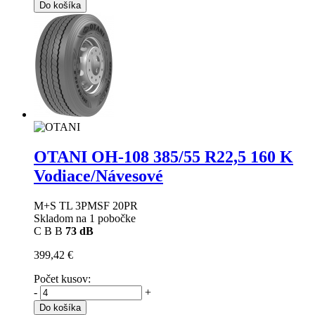
Do košíka
OTANI OH-108
385/55 R22,5 160 K
Vodiace/Návesové
M+S TL 3PMSF 20PR
Skladom na 1 pobočke
C
B
B
73 dB
399,42 €
Počet kusov:
-
+
Do košíka