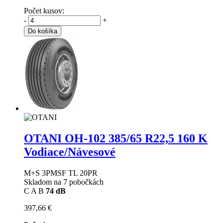
Počet kusov:
-
+
Do košíka
OTANI OH-102
385/65 R22,5 160 K
Vodiace/Návesové
M+S 3PMSF TL 20PR
Skladom na 7 pobočkách
C
A
B
74 dB
397,66 €