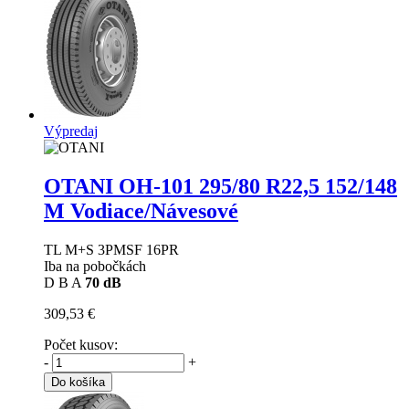
Výpredaj
OTANI OH-101
295/80 R22,5 152/148
M Vodiace/Návesové
TL M+S 3PMSF 16PR
Iba na pobočkách
D
B
A
70 dB
309,53 €
Počet kusov:
-
+
Do košíka