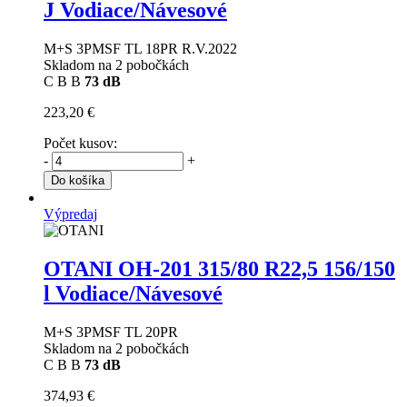
J Vodiace/Návesové
M+S 3PMSF TL 18PR R.V.2022
Skladom na 2 pobočkách
C
B
B
73 dB
223,20 €
Počet kusov:
-
+
Do košíka
Výpredaj
OTANI OH-201
315/80 R22,5 156/150
l Vodiace/Návesové
M+S 3PMSF TL 20PR
Skladom na 2 pobočkách
C
B
B
73 dB
374,93 €