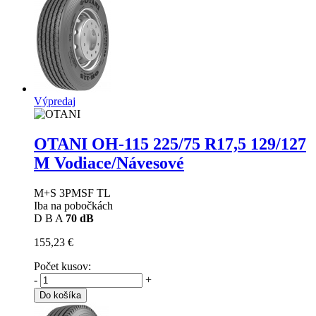
Výpredaj
OTANI OH-115
225/75 R17,5 129/127
M Vodiace/Návesové
M+S 3PMSF TL
Iba na pobočkách
D
B
A
70 dB
155,23 €
Počet kusov:
-
+
Do košíka