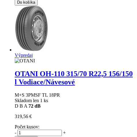
Do košíka
Výpredaj
OTANI OH-110
315/70 R22,5 156/150
l Vodiace/Návesové
M+S 3PMSF TL 18PR
Skladom len 1 ks
D
B
A
72 dB
319,56 €
Počet kusov:
-
+