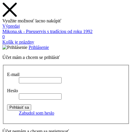
Využite možnosť lacno nakúpiť
Výpredaj
Mikona.sk - Pneuservis s tradíciou od roku 1992
0
Košík je prázdny
Prihlásenie
Účet mám a chcem se prihlásiť
E-mail
Heslo
Zabudol som heslo
Účet nemám a chcem sa registrovať