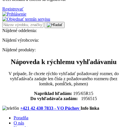
Registrovať
Nájdené oddelenia:
Nájdení výrobcovia:
Nájdené produkty:
Nápoveda k rýchlemu vyhľadávaniu
V prípade, že chcete rýchlo vyhľadať požadovaný rozmer, do
vyhľadávača zadajte len čísla z požadovaného rozmeru (bez
lomítok, pomĺčiek, písmen)
Napríklad hľadám:
195/65R15
Do vyhľadávača zadám:
1956515
+421 42 430 7833 - VO Púchov
Info linka
Poradňa
O nás