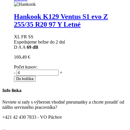
Hankook K129 Ventus S1 evo Z
255/35 R20 97 Y Letné
XL FR SS
Expedujeme bežne do 2 dní
D
A
A
69 dB
169,49 €
Počet kusov:
-
+
Do košíka
Info linka
Neviete si rady s výberom vhodné pneumatiky a chcete poradiť od
nášho servisného pracovníka?
+421 42 430 7833 - VO Púchov