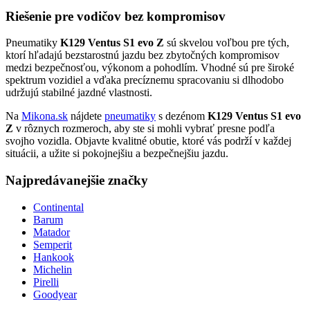
Riešenie pre vodičov bez kompromisov
Pneumatiky
K129 Ventus S1 evo Z
sú skvelou voľbou pre tých,
ktorí hľadajú bezstarostnú jazdu bez zbytočných kompromisov
medzi bezpečnosťou, výkonom a pohodlím. Vhodné sú pre široké
spektrum vozidiel a vďaka precíznemu spracovaniu si dlhodobo
udržujú stabilné jazdné vlastnosti.
Na
Mikona.sk
nájdete
pneumatiky
s dezénom
K129 Ventus S1 evo
Z
v rôznych rozmeroch, aby ste si mohli vybrať presne podľa
svojho vozidla. Objavte kvalitné obutie, ktoré vás podrží v každej
situácii, a užite si pokojnejšiu a bezpečnejšiu jazdu.
Najpredávanejšie značky
Continental
Barum
Matador
Semperit
Hankook
Michelin
Pirelli
Goodyear