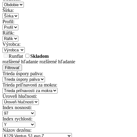
Šírka:
Profil:
Ráfik:
Výrobca:
Runflat
Skladom
rozšírené hľadanie
rozšírené hľadanie
Filtrovať
Trieda úspory paliva:
Trieda priľnavosti za mokra:
Úroveň hlučnosti:
Index nosnosti:
Index rychlosti:
Názov dezénu: