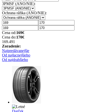
3PMSF (ANO/NIE):
Ochrana ráfika (ANO/NIE):
Cena od:
169
€
Cena do:
170
€
169.49
1
Zoradenie:
Najpredávanejšie
Od najlacnejšieho
Od najdrahšieho
Darček