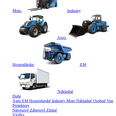
Moto
Industry
Agro
Hospodárske
EM
Nákladné
Duše
Agro
EM
Hospodarské
Industry
Moto
Nákladné
Osobné
Van
Protektory
Návesové
Záberové
Zimné
Vložky