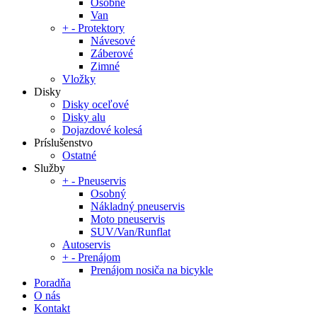
Osobné
Van
+
-
Protektory
Návesové
Záberové
Zimné
Vložky
Disky
Disky oceľové
Disky alu
Dojazdové kolesá
Príslušenstvo
Ostatné
Služby
+
-
Pneuservis
Osobný
Nákladný pneuservis
Moto pneuservis
SUV/Van/Runflat
Autoservis
+
-
Prenájom
Prenájom nosiča na bicykle
Poradňa
O nás
Kontakt