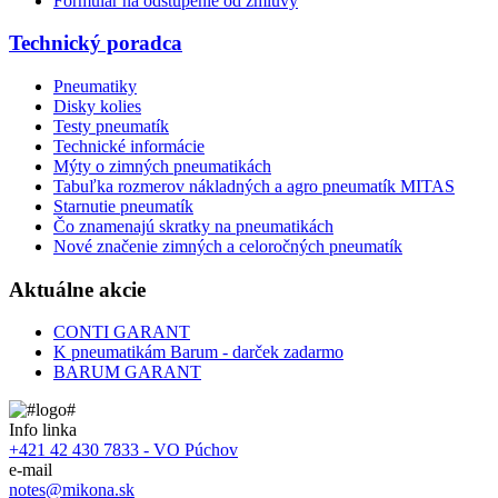
Formulár na odstúpenie od zmluvy
Technický poradca
Pneumatiky
Disky kolies
Testy pneumatík
Technické informácie
Mýty o zimných pneumatikách
Tabuľka rozmerov nákladných a agro pneumatík MITAS
Starnutie pneumatík
Čo znamenajú skratky na pneumatikách
Nové značenie zimných a celoročných pneumatík
Aktuálne akcie
CONTI GARANT
K pneumatikám Barum - darček zadarmo
BARUM GARANT
Info linka
+421 42 430 7833 - VO Púchov
e-mail
notes@mikona.sk