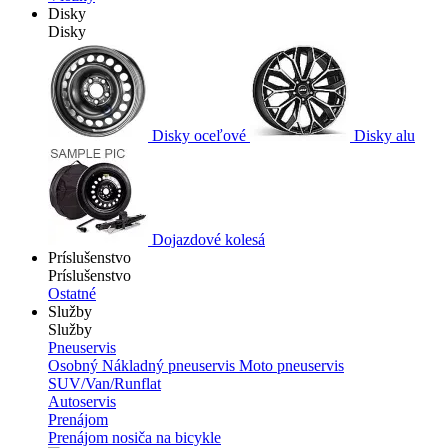
Disky
Disky
Disky oceľové
Disky alu
Dojazdové kolesá
Príslušenstvo
Príslušenstvo
Ostatné
Služby
Služby
Pneuservis
Osobný
Nákladný pneuservis
Moto pneuservis
SUV/Van/Runflat
Autoservis
Prenájom
Prenájom nosiča na bicykle