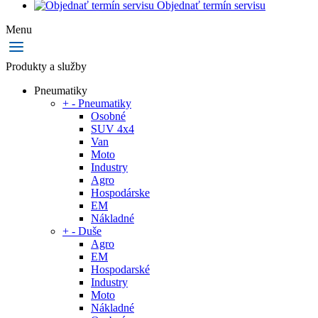
Objednať termín servisu
Menu
Produkty a služby
Pneumatiky
+
-
Pneumatiky
Osobné
SUV 4x4
Van
Moto
Industry
Agro
Hospodárske
EM
Nákladné
+
-
Duše
Agro
EM
Hospodarské
Industry
Moto
Nákladné