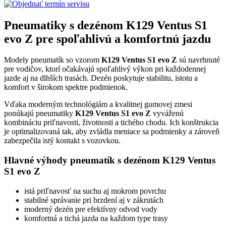
Pneumatiky s dezénom K129 Ventus S1
evo Z pre spoľahlivú a komfortnú jazdu
Modely pneumatík so vzorom
K129 Ventus S1 evo Z
sú navrhnuté
pre vodičov, ktorí očakávajú spoľahlivý výkon pri každodennej
jazde aj na dlhších trasách. Dezén poskytuje stabilitu, istotu a
komfort v širokom spektre podmienok.
Vďaka moderným technológiám a kvalitnej gumovej zmesi
ponúkajú pneumatiky
K129 Ventus S1 evo Z
vyváženú
kombináciu priľnavosti, životnosti a tichého chodu. Ich konštrukcia
je optimalizovaná tak, aby zvládla meniace sa podmienky a zároveň
zabezpečila istý kontakt s vozovkou.
Hlavné výhody pneumatík s dezénom K129 Ventus
S1 evo Z
istá priľnavosť na suchu aj mokrom povrchu
stabilné správanie pri brzdení aj v zákrutách
moderný dezén pre efektívny odvod vody
komfortná a tichá jazda na každom type trasy