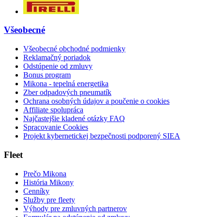
Všeobecné
Všeobecné obchodné podmienky
Reklamačný poriadok
Odstúpenie od zmluvy
Bonus program
Mikona - tepelná energetika
Zber odpadových pneumatík
Ochrana osobných údajov a poučenie o cookies
Affiliate spolupráca
Najčastejšie kladené otázky FAQ
Spracovanie Cookies
Projekt kybernetickej bezpečnosti podporený SIEA
Fleet
Prečo Mikona
História Mikony
Cenníky
Služby pre fleety
Výhody pre zmluvných partnerov