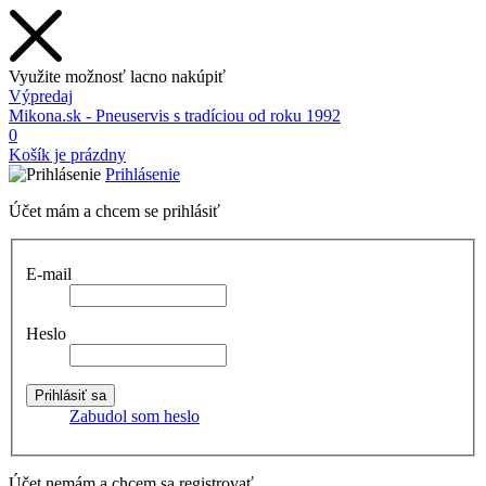
Využite možnosť lacno nakúpiť
Výpredaj
Mikona.sk - Pneuservis s tradíciou od roku 1992
0
Košík je prázdny
Prihlásenie
Účet mám a chcem se prihlásiť
E-mail
Heslo
Zabudol som heslo
Účet nemám a chcem sa registrovať