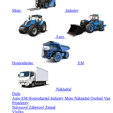
Moto
Industry
Agro
Hospodárske
EM
Nákladné
Duše
Agro
EM
Hospodarské
Industry
Moto
Nákladné
Osobné
Van
Protektory
Návesové
Záberové
Zimné
Vložky