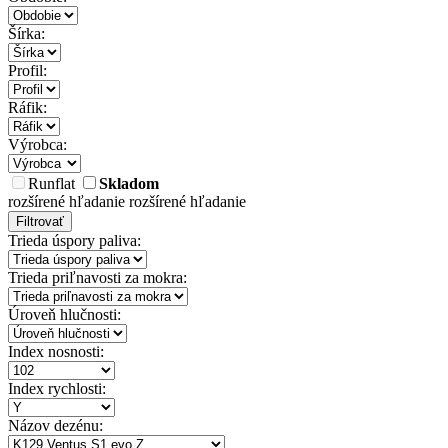
Šírka:
Profil:
Ráfik:
Výrobca:
Runflat
Skladom
rozšírené hľadanie
rozšírené hľadanie
Filtrovať
Trieda úspory paliva:
Trieda priľnavosti za mokra:
Úroveň hlučnosti:
Index nosnosti:
Index rychlosti:
Názov dezénu: