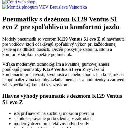
Pneumatiky s dezénom K129 Ventus S1
evo Z pre spoľahlivú a komfortnú jazdu
Modely pneumatík so vzorom
K129 Ventus S1 evo Z
sú navrhnuté
pre vodičov, ktorí očakávajú spoľahlivý výkon pri každodennej
jazde aj na dlhších trasách. Dezén poskytuje stabilitu, istotu a
komfort v širokom spektre podmienok.
Vďaka moderným technológiám a kvalitnej gumovej zmesi
ponúkajú pneumatiky
K129 Ventus S1 evo Z
vyváženú
kombináciu priľnavosti, životnosti a tichého chodu. Ich konštrukcia
je optimalizovaná tak, aby zvládla meniace sa podmienky a zároveň
zabezpečila istý kontakt s vozovkou.
Hlavné výhody pneumatík s dezénom K129 Ventus
S1 evo Z
istá priľnavosť na suchu aj mokrom povrchu
stabilné správanie pri brzdení aj v zákrutách
moderný dezén pre efektívny odvod vody