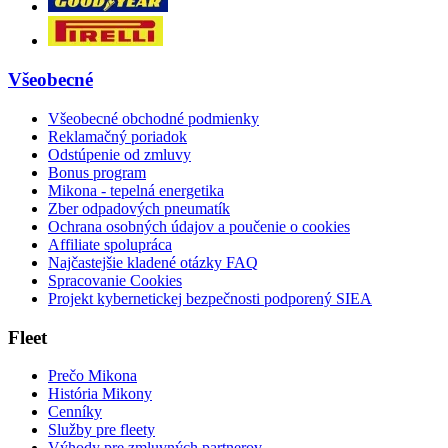
Všeobecné
Všeobecné obchodné podmienky
Reklamačný poriadok
Odstúpenie od zmluvy
Bonus program
Mikona - tepelná energetika
Zber odpadových pneumatík
Ochrana osobných údajov a poučenie o cookies
Affiliate spolupráca
Najčastejšie kladené otázky FAQ
Spracovanie Cookies
Projekt kybernetickej bezpečnosti podporený SIEA
Fleet
Prečo Mikona
História Mikony
Cenníky
Služby pre fleety
Výhody pre zmluvných partnerov