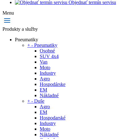
Objednať termín servisu
Menu
Produkty a služby
Pneumatiky
+
-
Pneumatiky
Osobné
SUV 4x4
Van
Moto
Industry
Agro
Hospodárske
EM
Nákladné
+
-
Duše
Agro
EM
Hospodarské
Industry
Moto
Nákladné