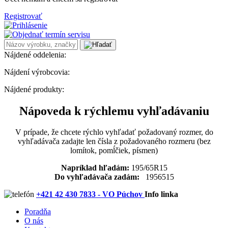
Registrovať
Nájdené oddelenia:
Nájdení výrobcovia:
Nájdené produkty:
Nápoveda k rýchlemu vyhľadávaniu
V prípade, že chcete rýchlo vyhľadať požadovaný rozmer, do
vyhľadávača zadajte len čísla z požadovaného rozmeru (bez
lomítok, pomĺčiek, písmen)
Napríklad hľadám:
195/65R15
Do vyhľadávača zadám:
1956515
+421 42 430 7833 - VO Púchov
Info linka
Poradňa
O nás