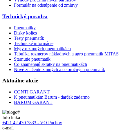
Formulár na odstúpenie od zmluvy
Technický poradca
Pneumatiky
Disky kolies
Testy pneumatík
Technické informácie
Mýty o zimných pneumatikách
Tabuľka rozmerov nákladných a agro pneumatík MITAS
Starnutie pneumatík
Čo znamenajú skratky na pneumatikách
Nové značenie zimných a celoročných pneumatík
Aktuálne akcie
CONTI GARANT
K pneumatikám Barum - darček zadarmo
BARUM GARANT
Info linka
+421 42 430 7833 - VO Púchov
e-mail