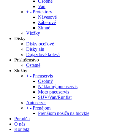
Osobné
Van
+
-
Protektory
Návesové
Záberové
Zimné
Vložky
Disky
Disky oceľové
Disky alu
Dojazdové kolesá
Príslušenstvo
Ostatné
Služby
+
-
Pneuservis
Osobný
Nákladný pneuservis
Moto pneuservis
SUV/Van/Runflat
Autoservis
+
-
Prenájom
Prenájom nosiča na bicykle
Poradňa
O nás
Kontakt