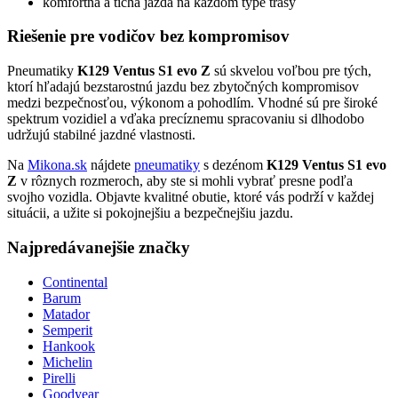
komfortná a tichá jazda na každom type trasy
Riešenie pre vodičov bez kompromisov
Pneumatiky
K129 Ventus S1 evo Z
sú skvelou voľbou pre tých,
ktorí hľadajú bezstarostnú jazdu bez zbytočných kompromisov
medzi bezpečnosťou, výkonom a pohodlím. Vhodné sú pre široké
spektrum vozidiel a vďaka precíznemu spracovaniu si dlhodobo
udržujú stabilné jazdné vlastnosti.
Na
Mikona.sk
nájdete
pneumatiky
s dezénom
K129 Ventus S1 evo
Z
v rôznych rozmeroch, aby ste si mohli vybrať presne podľa
svojho vozidla. Objavte kvalitné obutie, ktoré vás podrží v každej
situácii, a užite si pokojnejšiu a bezpečnejšiu jazdu.
Najpredávanejšie značky
Continental
Barum
Matador
Semperit
Hankook
Michelin
Pirelli
Goodyear