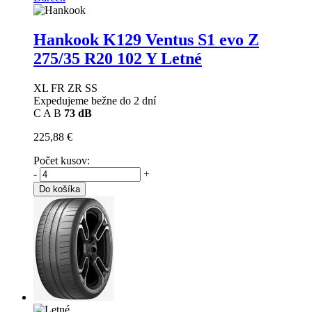
Hankook K129 Ventus S1 evo Z
275/35 R20 102 Y Letné
XL FR ZR SS
Expedujeme bežne do 2 dní
C
A
B
73 dB
225,88 €
Počet kusov:
-
+
Do košíka