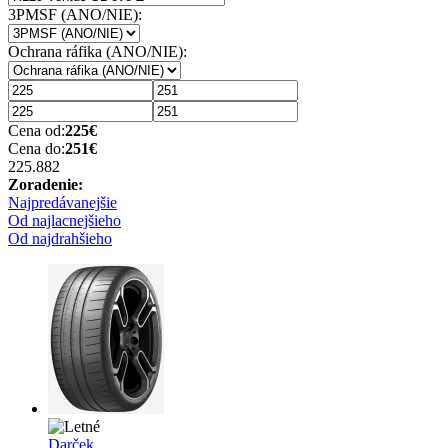
3PMSF (ANO/NIE):
Ochrana ráfika (ANO/NIE):
Cena od:
225
€
Cena do:
251
€
225.88
2
Zoradenie:
Najpredávanejšie
Od najlacnejšieho
Od najdrahšieho
Darček