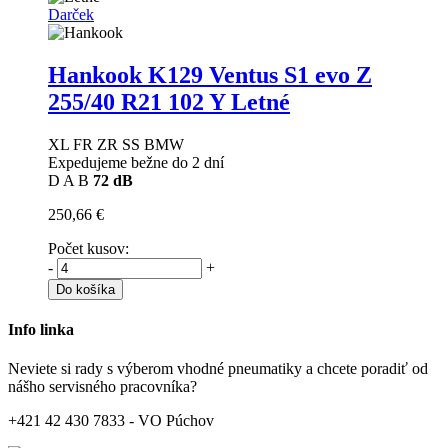
Darček
Hankook K129 Ventus S1 evo Z
255/40 R21 102 Y Letné
XL FR ZR SS BMW
Expedujeme bežne do 2 dní
D
A
B
72 dB
250,66 €
Počet kusov:
-
+
Do košíka
Info linka
Neviete si rady s výberom vhodné pneumatiky a chcete poradiť od
nášho servisného pracovníka?
+421 42 430 7833 - VO Púchov