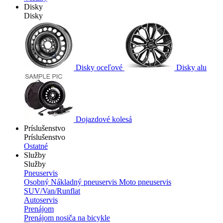
Disky
Disky
Disky oceľové
Disky alu
Dojazdové kolesá
Príslušenstvo
Príslušenstvo
Ostatné
Služby
Služby
Pneuservis
Osobný
Nákladný pneuservis
Moto pneuservis
SUV/Van/Runflat
Autoservis
Prenájom
Prenájom nosiča na bicykle