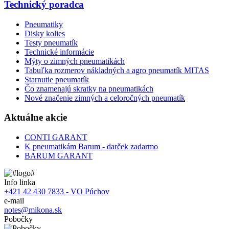
Technický poradca
Pneumatiky
Disky kolies
Testy pneumatík
Technické informácie
Mýty o zimných pneumatikách
Tabuľka rozmerov nákladných a agro pneumatík MITAS
Starnutie pneumatík
Čo znamenajú skratky na pneumatikách
Nové značenie zimných a celoročných pneumatík
Aktuálne akcie
CONTI GARANT
K pneumatikám Barum - darček zadarmo
BARUM GARANT
Info linka
+421 42 430 7833 - VO Púchov
e-mail
notes@mikona.sk
Pobočky