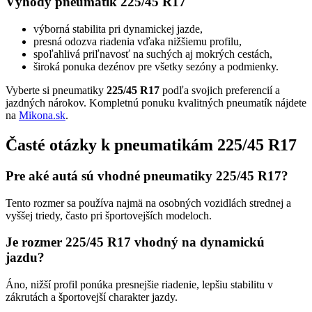
Výhody pneumatík 225/45 R17
výborná stabilita pri dynamickej jazde,
presná odozva riadenia vďaka nižšiemu profilu,
spoľahlivá priľnavosť na suchých aj mokrých cestách,
široká ponuka dezénov pre všetky sezóny a podmienky.
Vyberte si pneumatiky
225/45 R17
podľa svojich preferencií a
jazdných nárokov. Kompletnú ponuku kvalitných pneumatík nájdete
na
Mikona.sk
.
Časté otázky k pneumatikám 225/45 R17
Pre aké autá sú vhodné pneumatiky 225/45 R17?
Tento rozmer sa používa najmä na osobných vozidlách strednej a
vyššej triedy, často pri športovejších modeloch.
Je rozmer 225/45 R17 vhodný na dynamickú
jazdu?
Áno, nižší profil ponúka presnejšie riadenie, lepšiu stabilitu v
zákrutách a športovejší charakter jazdy.