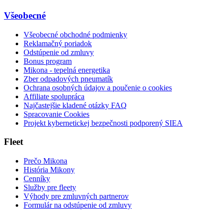
Všeobecné
Všeobecné obchodné podmienky
Reklamačný poriadok
Odstúpenie od zmluvy
Bonus program
Mikona - tepelná energetika
Zber odpadových pneumatík
Ochrana osobných údajov a poučenie o cookies
Affiliate spolupráca
Najčastejšie kladené otázky FAQ
Spracovanie Cookies
Projekt kybernetickej bezpečnosti podporený SIEA
Fleet
Prečo Mikona
História Mikony
Cenníky
Služby pre fleety
Výhody pre zmluvných partnerov
Formulár na odstúpenie od zmluvy