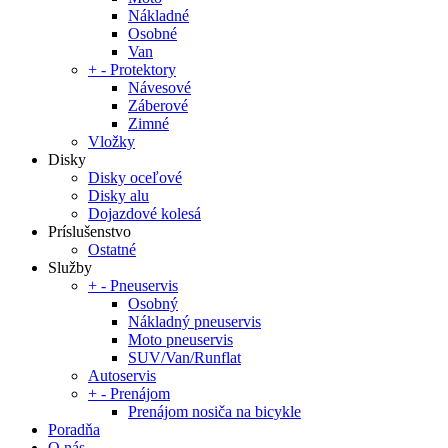
Nákladné
Osobné
Van
+
-
Protektory
Návesové
Záberové
Zimné
Vložky
Disky
Disky oceľové
Disky alu
Dojazdové kolesá
Príslušenstvo
Ostatné
Služby
+
-
Pneuservis
Osobný
Nákladný pneuservis
Moto pneuservis
SUV/Van/Runflat
Autoservis
+
-
Prenájom
Prenájom nosiča na bicykle
Poradňa
O nás