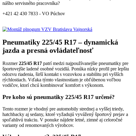
nášho servisného pracovníka?
+421 42 430 7833 - VO Púchov
Pneumatiky 225/45 R17 – dynamická
jazda a presná ovládateľnosť
Rozmer
225/45 R17
patrí medzi najpoužívanejšie pneumatiky pre
športovejšie ladené osobné vozidlá. Ponúka nízky profil pre lepšiu
odozvu riadenia, širší kontakt s vozovkou a stabilitu pri vyšších
rýchlostiach. Vďaka týmto vlastnostiam je obľúbenou voľbou
vodičov, ktorí chcú kombinovať komfort s výkonom.
Pre koho sú pneumatiky 225/45 R17 určené?
Tento rozmer je vhodný pre automobily strednej a vyššej triedy,
hatchbacky aj sedany, ktoré vyžadujú vyvážený športový prejav a
spoľahlivú trakciu. V ponuke nájdete letné, zimné aj celoročné
varianty od renomovaných výrobcov.