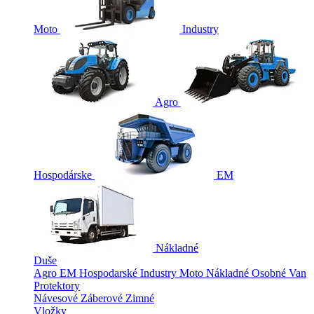
Moto
Industry
Agro
Hospodárske
EM
Nákladné
Duše
Agro
EM
Hospodarské
Industry
Moto
Nákladné
Osobné
Van
Protektory
Návesové
Záberové
Zimné
Vložky