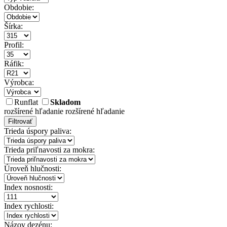
Obdobie:
Šírka:
Profil:
Ráfik:
Výrobca:
Runflat
Skladom
rozšírené hľadanie
rozšírené hľadanie
Filtrovať
Trieda úspory paliva:
Trieda priľnavosti za mokra:
Úroveň hlučnosti:
Index nosnosti:
Index rychlosti:
Názov dezénu: