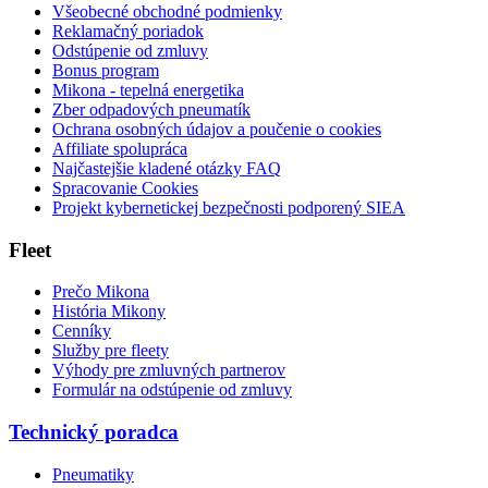
Všeobecné obchodné podmienky
Reklamačný poriadok
Odstúpenie od zmluvy
Bonus program
Mikona - tepelná energetika
Zber odpadových pneumatík
Ochrana osobných údajov a poučenie o cookies
Affiliate spolupráca
Najčastejšie kladené otázky FAQ
Spracovanie Cookies
Projekt kybernetickej bezpečnosti podporený SIEA
Fleet
Prečo Mikona
História Mikony
Cenníky
Služby pre fleety
Výhody pre zmluvných partnerov
Formulár na odstúpenie od zmluvy
Technický poradca
Pneumatiky