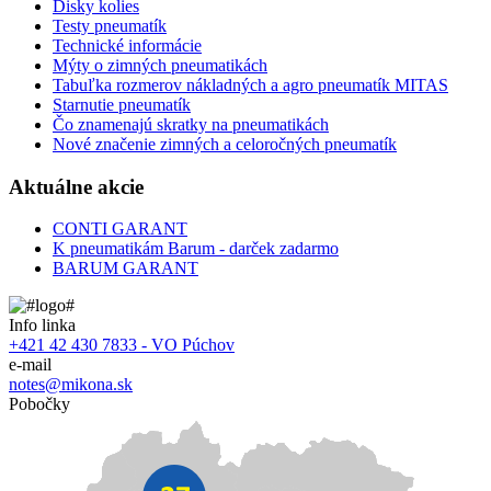
Disky kolies
Testy pneumatík
Technické informácie
Mýty o zimných pneumatikách
Tabuľka rozmerov nákladných a agro pneumatík MITAS
Starnutie pneumatík
Čo znamenajú skratky na pneumatikách
Nové značenie zimných a celoročných pneumatík
Aktuálne akcie
CONTI GARANT
K pneumatikám Barum - darček zadarmo
BARUM GARANT
Info linka
+421 42 430 7833 - VO Púchov
e-mail
notes@mikona.sk
Pobočky