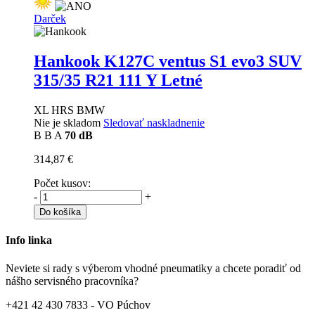
Darček
Hankook K127C ventus S1 evo3 SUV
315/35 R21 111 Y Letné
XL HRS BMW
Nie je skladom
Sledovať naskladnenie
B
B
A
70 dB
314,87 €
Počet kusov:
-
+
Do košíka
Info linka
Neviete si rady s výberom vhodné pneumatiky a chcete poradiť od
nášho servisného pracovníka?
+421 42 430 7833 - VO Púchov