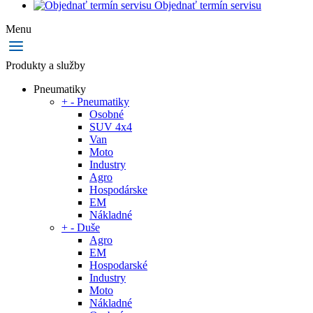
Objednať termín servisu
Menu
Produkty a služby
Pneumatiky
+
-
Pneumatiky
Osobné
SUV 4x4
Van
Moto
Industry
Agro
Hospodárske
EM
Nákladné
+
-
Duše
Agro
EM
Hospodarské
Industry
Moto
Nákladné