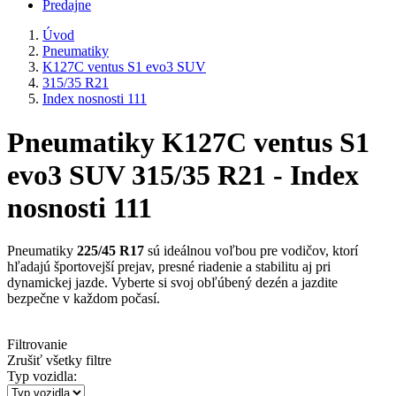
Predajne
Úvod
Pneumatiky
K127C ventus S1 evo3 SUV
315/35 R21
Index nosnosti 111
Pneumatiky K127C ventus S1
evo3 SUV 315/35 R21 - Index
nosnosti 111
Pneumatiky
225/45 R17
sú ideálnou voľbou pre vodičov, ktorí
hľadajú športovejší prejav, presné riadenie a stabilitu aj pri
dynamickej jazde. Vyberte si svoj obľúbený dezén a jazdite
bezpečne v každom počasí.
Filtrovanie
Zrušiť všetky filtre
Typ vozidla: