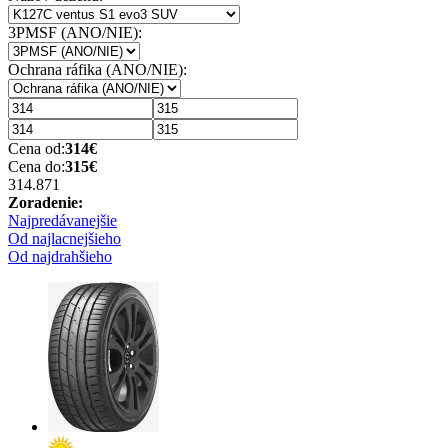
3PMSF (ANO/NIE):
Ochrana ráfika (ANO/NIE):
Cena od:
314
€
Cena do:
315
€
314.87
1
Zoradenie:
Najpredávanejšie
Od najlacnejšieho
Od najdrahšieho