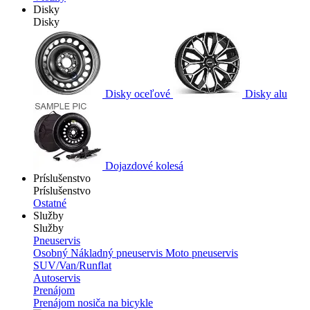
Disky
Disky
Disky oceľové
Disky alu
Dojazdové kolesá
Príslušenstvo
Príslušenstvo
Ostatné
Služby
Služby
Pneuservis
Osobný
Nákladný pneuservis
Moto pneuservis
SUV/Van/Runflat
Autoservis
Prenájom
Prenájom nosiča na bicykle