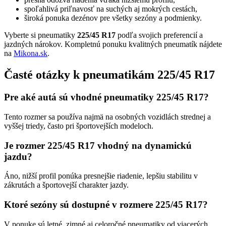
spoľahlivá priľnavosť na suchých aj mokrých cestách,
široká ponuka dezénov pre všetky sezóny a podmienky.
Vyberte si pneumatiky
225/45 R17
podľa svojich preferencií a
jazdných nárokov. Kompletnú ponuku kvalitných pneumatík nájdete
na
Mikona.sk
.
Časté otázky k pneumatikám 225/45 R17
Pre aké autá sú vhodné pneumatiky 225/45 R17?
Tento rozmer sa používa najmä na osobných vozidlách strednej a
vyššej triedy, často pri športovejších modeloch.
Je rozmer 225/45 R17 vhodný na dynamickú
jazdu?
Áno, nižší profil ponúka presnejšie riadenie, lepšiu stabilitu v
zákrutách a športovejší charakter jazdy.
Ktoré sezóny sú dostupné v rozmere 225/45 R17?
V ponuke sú letné, zimné aj celoročné pneumatiky od viacerých