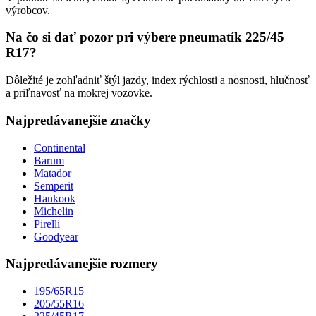
výrobcov.
Na čo si dať pozor pri výbere pneumatík 225/45
R17?
Dôležité je zohľadniť štýl jazdy, index rýchlosti a nosnosti, hlučnosť
a priľnavosť na mokrej vozovke.
Najpredávanejšie značky
Continental
Barum
Matador
Semperit
Hankook
Michelin
Pirelli
Goodyear
Najpredávanejšie rozmery
195/65R15
205/55R16