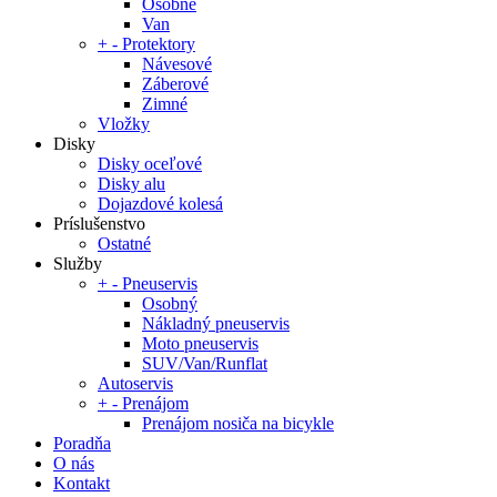
Osobné
Van
+
-
Protektory
Návesové
Záberové
Zimné
Vložky
Disky
Disky oceľové
Disky alu
Dojazdové kolesá
Príslušenstvo
Ostatné
Služby
+
-
Pneuservis
Osobný
Nákladný pneuservis
Moto pneuservis
SUV/Van/Runflat
Autoservis
+
-
Prenájom
Prenájom nosiča na bicykle
Poradňa
O nás
Kontakt