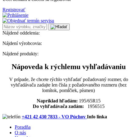
Registrovať
Nájdené oddelenia:
Nájdení výrobcovia:
Nájdené produkty:
Nápoveda k rýchlemu vyhľadávaniu
V prípade, že chcete rýchlo vyhľadať požadovaný rozmer, do
vyhľadávača zadajte len čísla z požadovaného rozmeru (bez
lomítok, pomĺčiek, písmen)
Napríklad hľadám:
195/65R15
Do vyhľadávača zadám:
1956515
+421 42 430 7833 - VO Púchov
Info linka
Poradňa
O nás