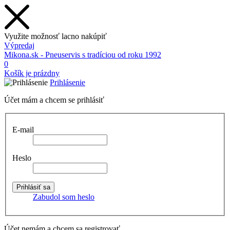
Využite možnosť lacno nakúpiť
Výpredaj
Mikona.sk - Pneuservis s tradíciou od roku 1992
0
Košík je prázdny
Prihlásenie
Účet mám a chcem se prihlásiť
E-mail
Heslo
Zabudol som heslo
Účet nemám a chcem sa registrovať