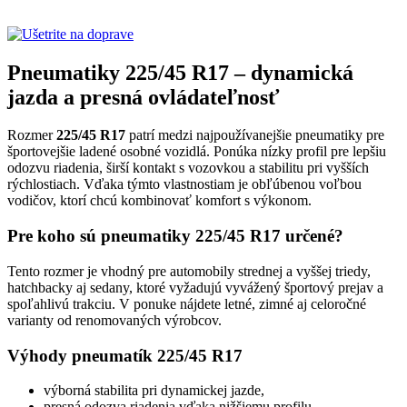
Pneumatiky 225/45 R17 – dynamická
jazda a presná ovládateľnosť
Rozmer
225/45 R17
patrí medzi najpoužívanejšie pneumatiky pre
športovejšie ladené osobné vozidlá. Ponúka nízky profil pre lepšiu
odozvu riadenia, širší kontakt s vozovkou a stabilitu pri vyšších
rýchlostiach. Vďaka týmto vlastnostiam je obľúbenou voľbou
vodičov, ktorí chcú kombinovať komfort s výkonom.
Pre koho sú pneumatiky 225/45 R17 určené?
Tento rozmer je vhodný pre automobily strednej a vyššej triedy,
hatchbacky aj sedany, ktoré vyžadujú vyvážený športový prejav a
spoľahlivú trakciu. V ponuke nájdete letné, zimné aj celoročné
varianty od renomovaných výrobcov.
Výhody pneumatík 225/45 R17
výborná stabilita pri dynamickej jazde,
presná odozva riadenia vďaka nižšiemu profilu,