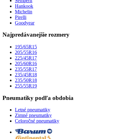
Semperit
Hankook
Michelin
Pirelli
Goodyear
Najpredávanejšie rozmery
195/65R15
205/55R16
225/45R17
205/60R16
235/55R17
235/45R18
235/50R18
255/55R19
Pneumatiky podľa obdobia
Letné pneumatiky
Zimné pneumatiky
Celoročné pneumatiky