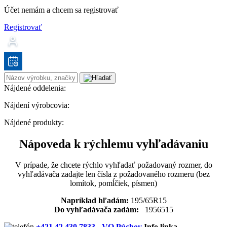
Účet nemám a chcem sa registrovať
Registrovať
Nájdené oddelenia:
Nájdení výrobcovia:
Nájdené produkty:
Nápoveda k rýchlemu vyhľadávaniu
V prípade, že chcete rýchlo vyhľadať požadovaný rozmer, do
vyhľadávača zadajte len čísla z požadovaného rozmeru (bez
lomítok, pomĺčiek, písmen)
Napríklad hľadám:
195/65R15
Do vyhľadávača zadám:
1956515
+421 42 430 7833 - VO Púchov
Info linka