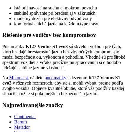
istá priľnavosť na suchu aj mokrom povrchu
stabilné správanie pri brzdení aj v zákrutách
moderný dezén pre efektívny odvod vody
komfortná a tichá jazda na každom type trasy
Riešenie pre vodičov bez kompromisov
Pneumatiky
K127 Ventus S1 evo3
sú skvelou voľbou pre tých,
ktorí hľadajú bezstarostnú jazdu bez zbytočných kompromisov
medzi bezpečnosťou, výkonom a pohodlím. Vhodné sú pre široké
spektrum vozidiel a vďaka precíznemu spracovaniu si dlhodobo
udržujú stabilné jazdné vlastnosti.
Na
Mikona.sk
nájdete
pneumatiky
s dezénom
K127 Ventus S1
evo3
v rôznych rozmeroch, aby ste si mohli vybrať presne podľa
svojho vozidla. Objavte kvalitné obutie, ktoré vás podrží v každej
situácii, a užite si pokojnejšiu a bezpečnejšiu jazdu.
Najpredávanejšie značky
Continental
Barum
Matador