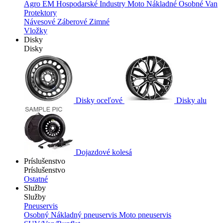
Agro
EM
Hospodarské
Industry
Moto
Nákladné
Osobné
Van
Protektory
Návesové
Záberové
Zimné
Vložky
Disky
Disky
Disky oceľové
Disky alu
Dojazdové kolesá
Príslušenstvo
Príslušenstvo
Ostatné
Služby
Služby
Pneuservis
Osobný
Nákladný pneuservis
Moto pneuservis