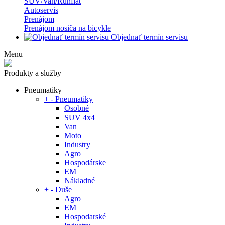
SUV/Van/Runflat
Autoservis
Prenájom
Prenájom nosiča na bicykle
Objednať termín servisu
Menu
Produkty a služby
Pneumatiky
+
-
Pneumatiky
Osobné
SUV 4x4
Van
Moto
Industry
Agro
Hospodárske
EM
Nákladné
+
-
Duše
Agro
EM
Hospodarské