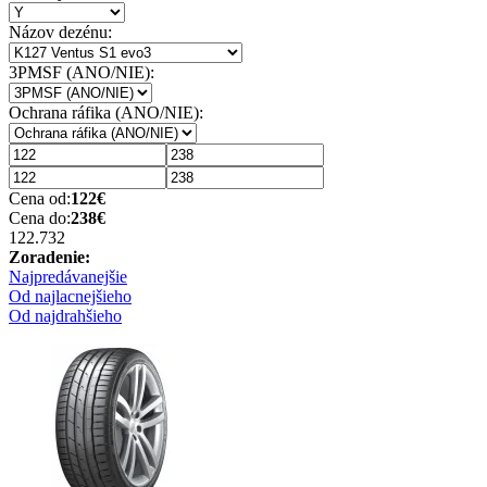
Názov dezénu:
3PMSF (ANO/NIE):
Ochrana ráfika (ANO/NIE):
Cena od:
122
€
Cena do:
238
€
122.73
2
Zoradenie:
Najpredávanejšie
Od najlacnejšieho
Od najdrahšieho