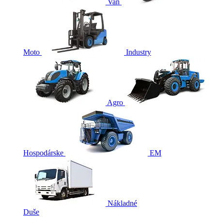
Van
Moto
Industry
Agro
Hospodárske
EM
Nákladné
Duše