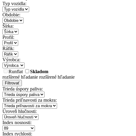
Typ vozidla:
Obdobie:
Šírka:
Profil:
Ráfik:
Výrobca:
Runflat
Skladom
rozšírené hľadanie
rozšírené hľadanie
Filtrovať
Trieda úspory paliva:
Trieda priľnavosti za mokra:
Úroveň hlučnosti:
Index nosnosti:
Index rychlosti: