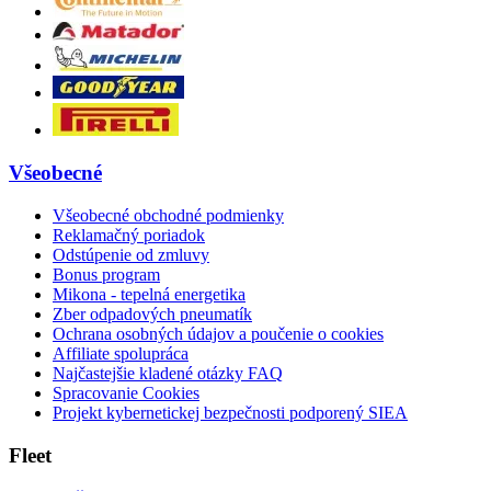
Všeobecné
Všeobecné obchodné podmienky
Reklamačný poriadok
Odstúpenie od zmluvy
Bonus program
Mikona - tepelná energetika
Zber odpadových pneumatík
Ochrana osobných údajov a poučenie o cookies
Affiliate spolupráca
Najčastejšie kladené otázky FAQ
Spracovanie Cookies
Projekt kybernetickej bezpečnosti podporený SIEA
Fleet