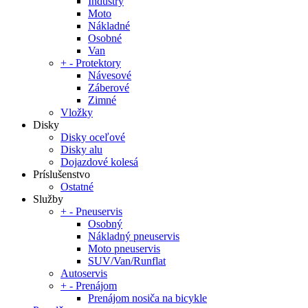
Industry
Moto
Nákladné
Osobné
Van
+
-
Protektory
Návesové
Záberové
Zimné
Vložky
Disky
Disky oceľové
Disky alu
Dojazdové kolesá
Príslušenstvo
Ostatné
Služby
+
-
Pneuservis
Osobný
Nákladný pneuservis
Moto pneuservis
SUV/Van/Runflat
Autoservis
+
-
Prenájom
Prenájom nosiča na bicykle