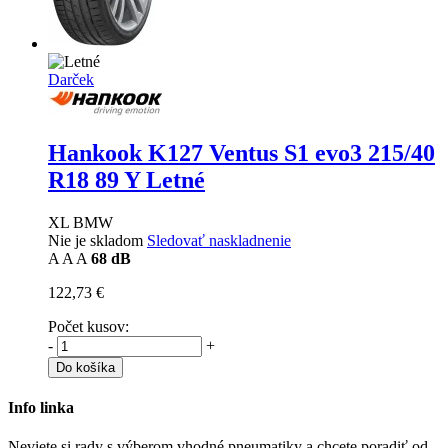
Darček
Hankook K127 Ventus S1 evo3
215/40
R18 89 Y Letné
XL BMW
Nie je skladom
Sledovať naskladnenie
A
A
A
68 dB
122,73 €
Počet kusov:
-
+
Do košíka
Info linka
Neviete si rady s výberom vhodné pneumatiky a chcete poradiť od