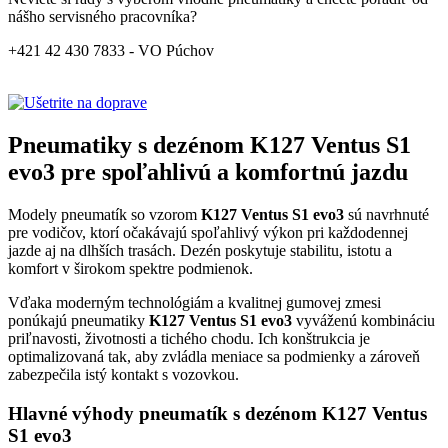
nášho servisného pracovníka?
+421 42 430 7833 - VO Púchov
Pneumatiky s dezénom K127 Ventus S1
evo3 pre spoľahlivú a komfortnú jazdu
Modely pneumatík so vzorom
K127 Ventus S1 evo3
sú navrhnuté
pre vodičov, ktorí očakávajú spoľahlivý výkon pri každodennej
jazde aj na dlhších trasách. Dezén poskytuje stabilitu, istotu a
komfort v širokom spektre podmienok.
Vďaka moderným technológiám a kvalitnej gumovej zmesi
ponúkajú pneumatiky
K127 Ventus S1 evo3
vyváženú kombináciu
priľnavosti, životnosti a tichého chodu. Ich konštrukcia je
optimalizovaná tak, aby zvládla meniace sa podmienky a zároveň
zabezpečila istý kontakt s vozovkou.
Hlavné výhody pneumatík s dezénom K127 Ventus
S1 evo3