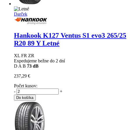
Darček
Hankook K127 Ventus S1 evo3
265/25
R20 89 Y Letné
XL FR ZR
Expedujeme bežne do 2 dní
D
A
B
73 dB
237,29 €
Počet kusov:
-
+
Do košíka