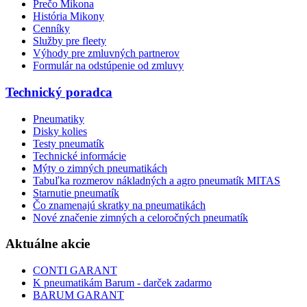
Prečo Mikona
História Mikony
Cenníky
Služby pre fleety
Výhody pre zmluvných partnerov
Formulár na odstúpenie od zmluvy
Technický poradca
Pneumatiky
Disky kolies
Testy pneumatík
Technické informácie
Mýty o zimných pneumatikách
Tabuľka rozmerov nákladných a agro pneumatík MITAS
Starnutie pneumatík
Čo znamenajú skratky na pneumatikách
Nové značenie zimných a celoročných pneumatík
Aktuálne akcie
CONTI GARANT
K pneumatikám Barum - darček zadarmo
BARUM GARANT