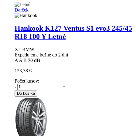
Darček
Hankook K127 Ventus S1 evo3
245/45
R18 100 Y Letné
XL BMW
Expedujeme bežne do 2 dní
A
A
B
70 dB
123,38 €
Počet kusov:
-
+
Do košíka