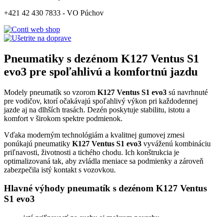
+421 42 430 7833 - VO Púchov
Pneumatiky s dezénom K127 Ventus S1
evo3 pre spoľahlivú a komfortnú jazdu
Modely pneumatík so vzorom
K127 Ventus S1 evo3
sú navrhnuté
pre vodičov, ktorí očakávajú spoľahlivý výkon pri každodennej
jazde aj na dlhších trasách. Dezén poskytuje stabilitu, istotu a
komfort v širokom spektre podmienok.
Vďaka moderným technológiám a kvalitnej gumovej zmesi
ponúkajú pneumatiky
K127 Ventus S1 evo3
vyváženú kombináciu
priľnavosti, životnosti a tichého chodu. Ich konštrukcia je
optimalizovaná tak, aby zvládla meniace sa podmienky a zároveň
zabezpečila istý kontakt s vozovkou.
Hlavné výhody pneumatík s dezénom K127 Ventus
S1 evo3