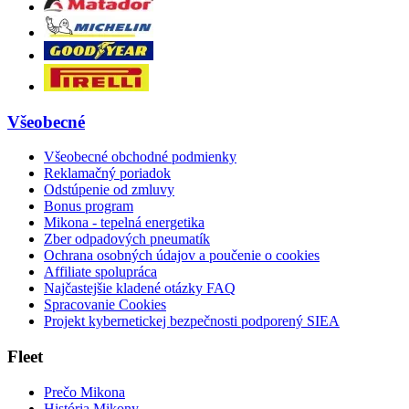
Všeobecné
Všeobecné obchodné podmienky
Reklamačný poriadok
Odstúpenie od zmluvy
Bonus program
Mikona - tepelná energetika
Zber odpadových pneumatík
Ochrana osobných údajov a poučenie o cookies
Affiliate spolupráca
Najčastejšie kladené otázky FAQ
Spracovanie Cookies
Projekt kybernetickej bezpečnosti podporený SIEA
Fleet
Prečo Mikona
História Mikony