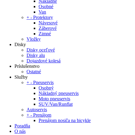
Nákladné
Osobné
Van
+
-
Protektory
Návesové
Záberové
Zimné
Vložky
Disky
Disky oceľové
Disky alu
Dojazdové kolesá
Príslušenstvo
Ostatné
Služby
+
-
Pneuservis
Osobný
Nákladný pneuservis
Moto pneuservis
SUV/Van/Runflat
Autoservis
+
-
Prenájom
Prenájom nosiča na bicykle
Poradňa
O nás