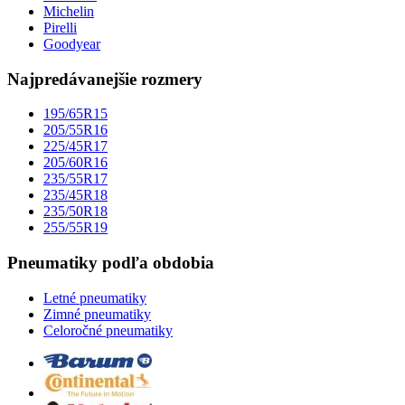
Michelin
Pirelli
Goodyear
Najpredávanejšie rozmery
195/65R15
205/55R16
225/45R17
205/60R16
235/55R17
235/45R18
235/50R18
255/55R19
Pneumatiky podľa obdobia
Letné pneumatiky
Zimné pneumatiky
Celoročné pneumatiky