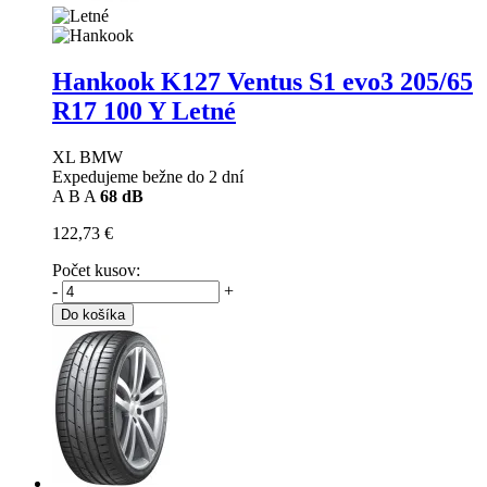
Hankook K127 Ventus S1 evo3
205/65
R17 100 Y Letné
XL BMW
Expedujeme bežne do 2 dní
A
B
A
68 dB
122,73 €
Počet kusov:
-
+
Do košíka