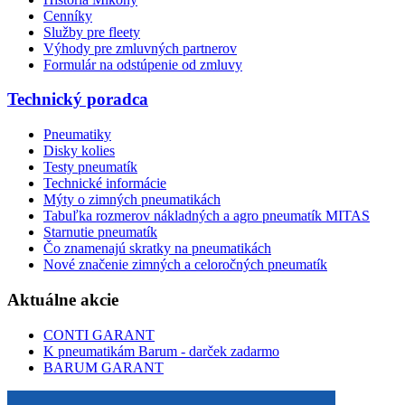
Cenníky
Služby pre fleety
Výhody pre zmluvných partnerov
Formulár na odstúpenie od zmluvy
Technický poradca
Pneumatiky
Disky kolies
Testy pneumatík
Technické informácie
Mýty o zimných pneumatikách
Tabuľka rozmerov nákladných a agro pneumatík MITAS
Starnutie pneumatík
Čo znamenajú skratky na pneumatikách
Nové značenie zimných a celoročných pneumatík
Aktuálne akcie
CONTI GARANT
K pneumatikám Barum - darček zadarmo
BARUM GARANT