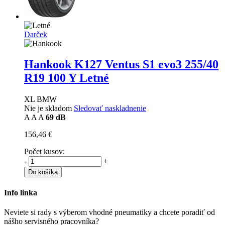
Darček
Hankook K127 Ventus S1 evo3
255/40
R19 100 Y Letné
XL BMW
Nie je skladom
Sledovať naskladnenie
A
A
A
69 dB
156,46 €
Počet kusov:
-
+
Do košíka
Info linka
Neviete si rady s výberom vhodné pneumatiky a chcete poradiť od
nášho servisného pracovníka?