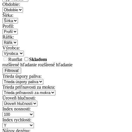
Obdobie:
Šírka:
Profil:
Ráfik:
Výrobca:
Runflat
Skladom
rozšírené hľadanie
rozšírené hľadanie
Filtrovať
Trieda úspory paliva:
Trieda priľnavosti za mokra:
Úroveň hlučnosti:
Index nosnosti:
Index rychlosti:
Názov dezénu: