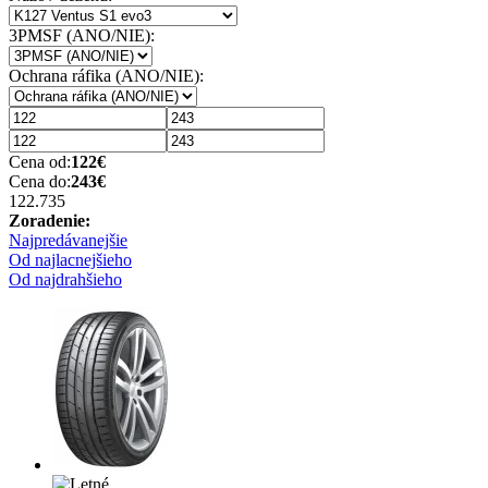
3PMSF (ANO/NIE):
Ochrana ráfika (ANO/NIE):
Cena od:
122
€
Cena do:
243
€
122.73
5
Zoradenie:
Najpredávanejšie
Od najlacnejšieho
Od najdrahšieho