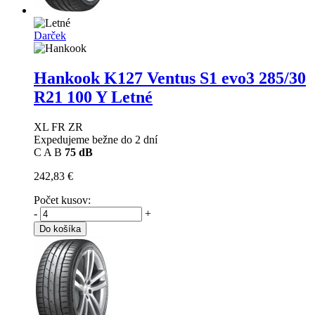
Darček
Hankook K127 Ventus S1 evo3
285/30
R21 100 Y Letné
XL FR ZR
Expedujeme bežne do 2 dní
C
A
B
75 dB
242,83 €
Počet kusov:
-
+
Do košíka