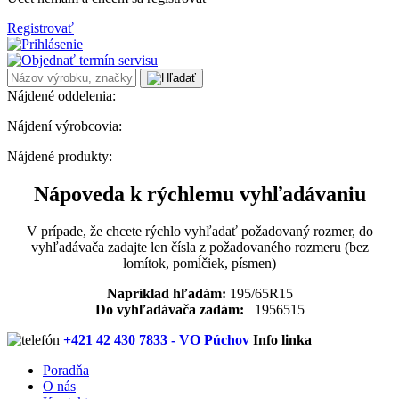
Registrovať
Nájdené oddelenia:
Nájdení výrobcovia:
Nájdené produkty:
Nápoveda k rýchlemu vyhľadávaniu
V prípade, že chcete rýchlo vyhľadať požadovaný rozmer, do
vyhľadávača zadajte len čísla z požadovaného rozmeru (bez
lomítok, pomĺčiek, písmen)
Napríklad hľadám:
195/65R15
Do vyhľadávača zadám:
1956515
+421 42 430 7833 - VO Púchov
Info linka
Poradňa
O nás