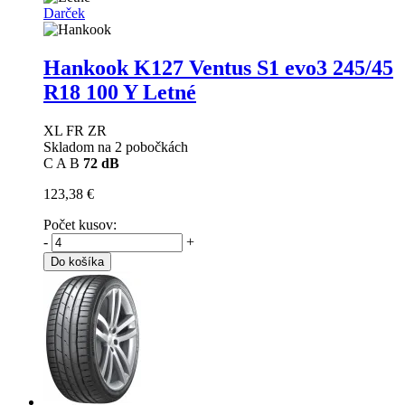
Darček
Hankook K127 Ventus S1 evo3
245/45
R18 100 Y Letné
XL FR ZR
Skladom na 2 pobočkách
C
A
B
72 dB
123,38 €
Počet kusov:
-
+
Do košíka