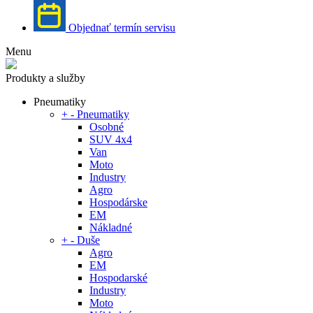
Objednať termín servisu
Menu
Produkty a služby
Pneumatiky
+
-
Pneumatiky
Osobné
SUV 4x4
Van
Moto
Industry
Agro
Hospodárske
EM
Nákladné
+
-
Duše
Agro
EM
Hospodarské
Industry
Moto