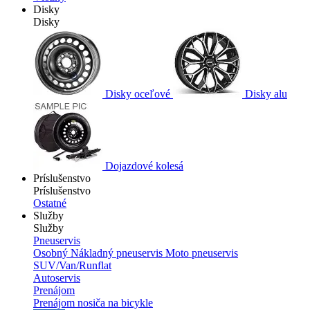
Disky
Disky
Disky oceľové
Disky alu
Dojazdové kolesá
Príslušenstvo
Príslušenstvo
Ostatné
Služby
Služby
Pneuservis
Osobný
Nákladný pneuservis
Moto pneuservis
SUV/Van/Runflat
Autoservis
Prenájom
Prenájom nosiča na bicykle