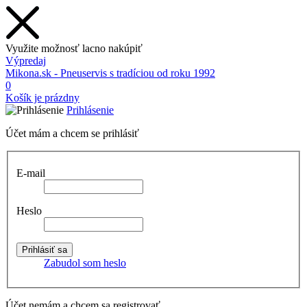
Využite možnosť lacno nakúpiť
Výpredaj
Mikona.sk - Pneuservis s tradíciou od roku 1992
0
Košík je prázdny
Prihlásenie
Účet mám a chcem se prihlásiť
E-mail
Heslo
Zabudol som heslo
Účet nemám a chcem sa registrovať