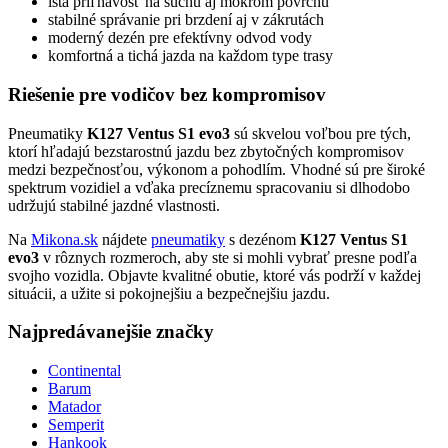
istá priľnavosť na suchu aj mokrom povrchu
stabilné správanie pri brzdení aj v zákrutách
moderný dezén pre efektívny odvod vody
komfortná a tichá jazda na každom type trasy
Riešenie pre vodičov bez kompromisov
Pneumatiky
K127 Ventus S1 evo3
sú skvelou voľbou pre tých,
ktorí hľadajú bezstarostnú jazdu bez zbytočných kompromisov
medzi bezpečnosťou, výkonom a pohodlím. Vhodné sú pre široké
spektrum vozidiel a vďaka precíznemu spracovaniu si dlhodobo
udržujú stabilné jazdné vlastnosti.
Na
Mikona.sk
nájdete
pneumatiky
s dezénom
K127 Ventus S1
evo3
v rôznych rozmeroch, aby ste si mohli vybrať presne podľa
svojho vozidla. Objavte kvalitné obutie, ktoré vás podrží v každej
situácii, a užite si pokojnejšiu a bezpečnejšiu jazdu.
Najpredávanejšie značky
Continental
Barum
Matador
Semperit
Hankook