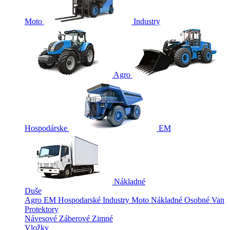
Moto
Industry
Agro
Hospodárske
EM
Nákladné
Duše
Agro
EM
Hospodarské
Industry
Moto
Nákladné
Osobné
Van
Protektory
Návesové
Záberové
Zimné
Vložky