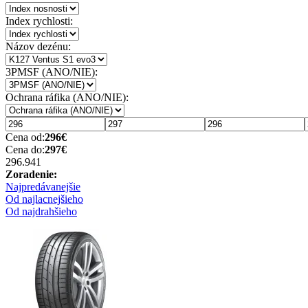
Index rychlosti:
Názov dezénu:
3PMSF (ANO/NIE):
Ochrana ráfika (ANO/NIE):
Cena od:
296
€
Cena do:
297
€
296.94
1
Zoradenie:
Najpredávanejšie
Od najlacnejšieho
Od najdrahšieho