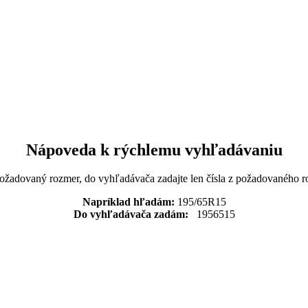
Nápoveda k rýchlemu vyhľadávaniu
požadovaný rozmer, do vyhľadávača zadajte len čísla z požadovaného r
Napríklad hľadám:
195/65R15
Do vyhľadávača zadám:
1956515