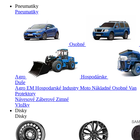
Pneumatiky
Pneumatiky
Osobné
Agro
Hospodárske
Duše
Agro
EM
Hospodarské
Industry
Moto
Nákladné
Osobné
Van
Protektory
Návesové
Záberové
Zimné
Vložky
Disky
Disky