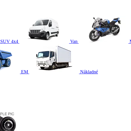
SUV 4x4
Van
EM
Nákladné