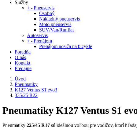
Služby
+
-
Pneuservis
Osobný
Nákladný pneuservis
Moto pneuservis
SUV/Van/Runflat
Autoservis
+
-
Prenájom
Prenájom nosiča na bicykle
Poradňa
O nás
Kontakt
Predajne
Úvod
Pneumatiky
K127 Ventus S1 evo3
335/25 R22
Pneumatiky K127 Ventus S1 evo
Pneumatiky
225/45 R17
sú ideálnou voľbou pre vodičov, ktorí hľadajú