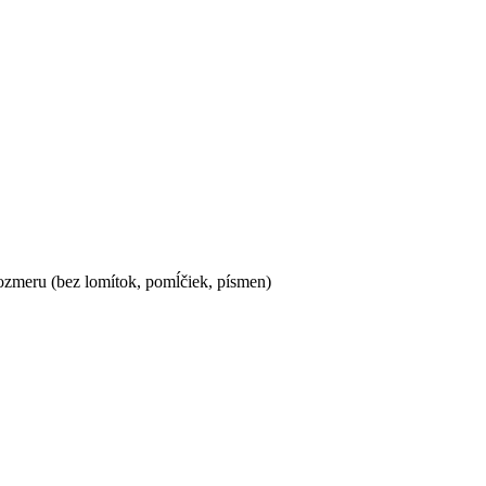
ozmeru (bez lomítok, pomĺčiek, písmen)