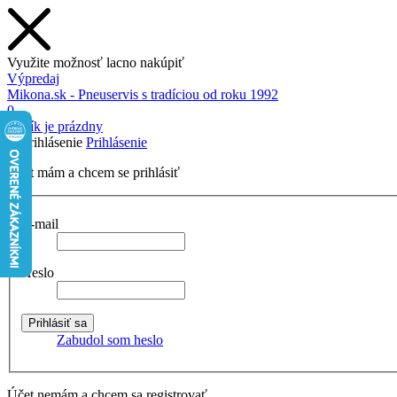
Využite možnosť lacno nakúpiť
Výpredaj
Mikona.sk - Pneuservis s tradíciou od roku 1992
0
Košík je prázdny
Prihlásenie
Účet mám a chcem se prihlásiť
E-mail
Heslo
Zabudol som heslo
Účet nemám a chcem sa registrovať