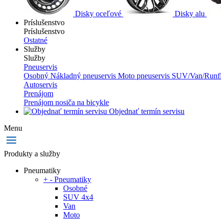
Disky oceľové
Disky alu
Príslušenstvo
Príslušenstvo
Ostatné
Služby
Služby
Pneuservis
Osobný
Nákladný pneuservis
Moto pneuservis
SUV/Van/Runfl
Autoservis
Prenájom
Prenájom nosiča na bicykle
Objednať termín servisu
Menu
Produkty a služby
Pneumatiky
+
-
Pneumatiky
Osobné
SUV 4x4
Van
Moto