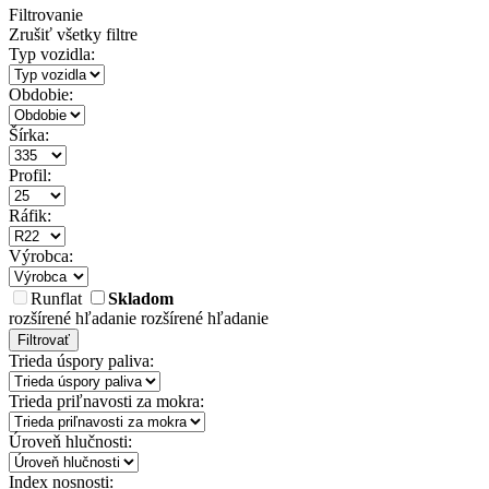
Filtrovanie
Zrušiť všetky filtre
Typ vozidla:
Obdobie:
Šírka:
Profil:
Ráfik:
Výrobca:
Runflat
Skladom
rozšírené hľadanie
rozšírené hľadanie
Filtrovať
Trieda úspory paliva:
Trieda priľnavosti za mokra:
Úroveň hlučnosti:
Index nosnosti: