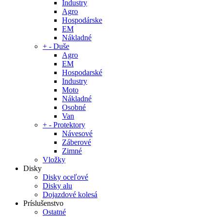
Industry
Agro
Hospodárske
EM
Nákladné
+
-
Duše
Agro
EM
Hospodarské
Industry
Moto
Nákladné
Osobné
Van
+
-
Protektory
Návesové
Záberové
Zimné
Vložky
Disky
Disky oceľové
Disky alu
Dojazdové kolesá
Príslušenstvo
Ostatné