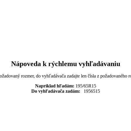
Nápoveda k rýchlemu vyhľadávaniu
požadovaný rozmer, do vyhľadávača zadajte len čísla z požadovaného r
Napríklad hľadám:
195/65R15
Do vyhľadávača zadám:
1956515