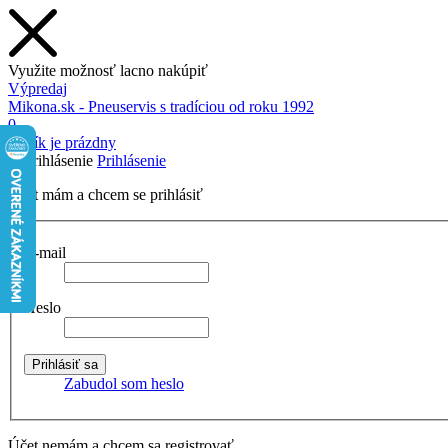
Využite možnosť lacno nakúpiť
Výpredaj
Mikona.sk - Pneuservis s tradíciou od roku 1992
0
Košík je prázdny
Prihlásenie
Účet mám a chcem se prihlásiť
E-mail
Heslo
Zabudol som heslo
Účet nemám a chcem sa registrovať