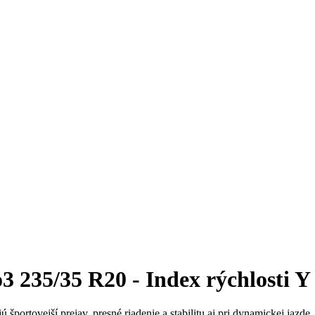
235/35 R20 - Index rýchlosti Y 
 športovejší prejav, presné riadenie a stabilitu aj pri dynamickej jazd