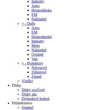
Industry
Agro
Hospodárske
EM
Nákladné
+
-
Duše
Agro
EM
Hospodarské
Industry
Moto
Nákladné
Osobné
Van
+
-
Protektory
Návesové
Záberové
Zimné
Vložky
Disky
Disky oceľové
Disky alu
Dojazdové kolesá
Príslušenstvo
Ostatné