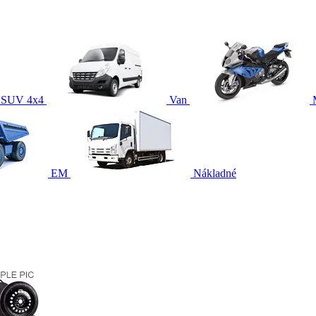
SUV 4x4
Van
EM
Nákladné