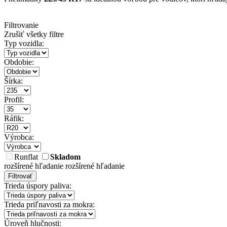
Filtrovanie
Zrušiť všetky filtre
Typ vozidla:
Obdobie:
Šírka:
Profil:
Ráfik:
Výrobca:
Runflat
Skladom
rozšírené hľadanie
rozšírené hľadanie
Filtrovať
Trieda úspory paliva:
Trieda priľnavosti za mokra:
Úroveň hlučnosti: