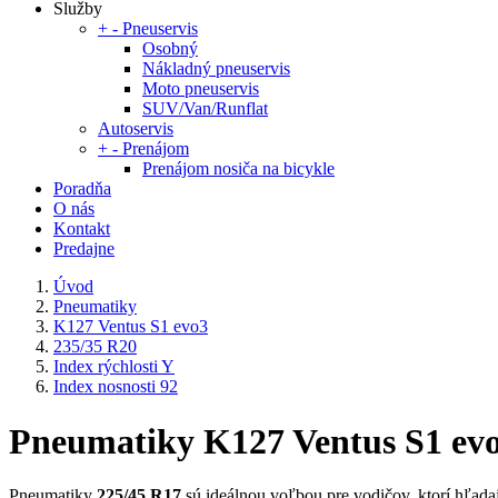
Služby
+
-
Pneuservis
Osobný
Nákladný pneuservis
Moto pneuservis
SUV/Van/Runflat
Autoservis
+
-
Prenájom
Prenájom nosiča na bicykle
Poradňa
O nás
Kontakt
Predajne
Úvod
Pneumatiky
K127 Ventus S1 evo3
235/35 R20
Index rýchlosti Y
Index nosnosti 92
Pneumatiky K127 Ventus S1 evo3 
Pneumatiky
225/45 R17
sú ideálnou voľbou pre vodičov, ktorí hľadajú