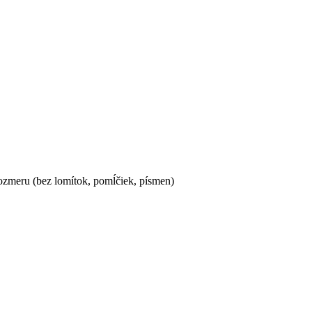
ozmeru (bez lomítok, pomĺčiek, písmen)