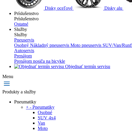
Disky oceľové
Disky alu
Príslušenstvo
Príslušenstvo
Ostatné
Služby
Služby
Pneuservis
Osobný
Nákladný pneuservis
Moto pneuservis
SUV/Van/Runfl
Autoservis
Prenájom
Prenájom nosiča na bicykle
Objednať termín servisu
Menu
Produkty a služby
Pneumatiky
+
-
Pneumatiky
Osobné
SUV 4x4
Van
Moto