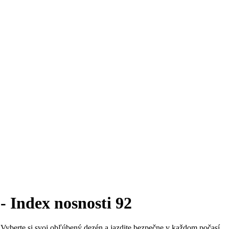
- Index nosnosti 92
e. Vyberte si svoj obľúbený dezén a jazdite bezpečne v každom počasí.