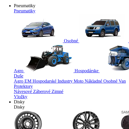
Pneumatiky
Pneumatiky
Osobné
Agro
Hospodárske
Duše
Agro
EM
Hospodarské
Industry
Moto
Nákladné
Osobné
Van
Protektory
Návesové
Záberové
Zimné
Vložky
Disky
Disky