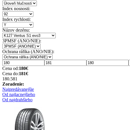
Index nosnosti:
Index rychlosti:
Názov dezénu:
3PMSF (ANO/NIE):
Ochrana ráfika (ANO/NIE):
Cena od:
180
€
Cena do:
181
€
180.58
1
Zoradenie:
Najpredávanejšie
Od najlacnejšieho
Od najdrahšieho