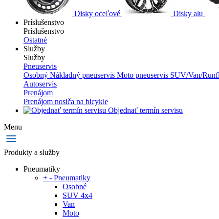
Disky oceľové
Disky alu
Príslušenstvo
Príslušenstvo
Ostatné
Služby
Služby
Pneuservis
Osobný
Nákladný pneuservis
Moto pneuservis
SUV/Van/Runfl
Autoservis
Prenájom
Prenájom nosiča na bicykle
Objednať termín servisu
Menu
Produkty a služby
Pneumatiky
+
-
Pneumatiky
Osobné
SUV 4x4
Van
Moto