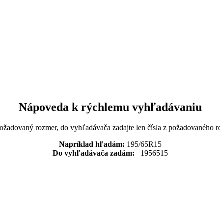
Nápoveda k rýchlemu vyhľadávaniu
požadovaný rozmer, do vyhľadávača zadajte len čísla z požadovaného r
Napríklad hľadám:
195/65R15
Do vyhľadávača zadám:
1956515