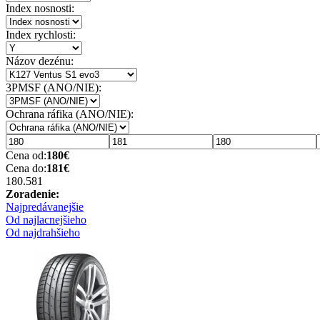
Index nosnosti:
Index rychlosti:
Názov dezénu:
3PMSF (ANO/NIE):
Ochrana ráfika (ANO/NIE):
Cena od:
180
€
Cena do:
181
€
180.58
1
Zoradenie:
Najpredávanejšie
Od najlacnejšieho
Od najdrahšieho