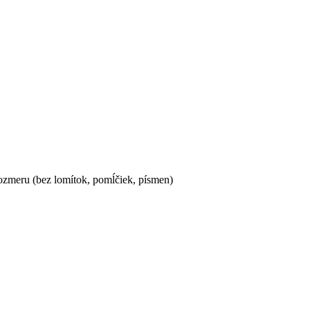
ozmeru (bez lomítok, pomĺčiek, písmen)