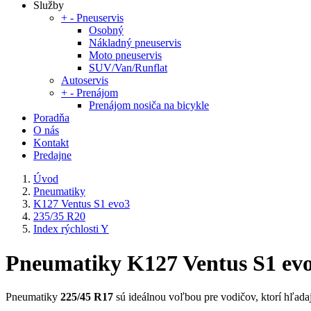
Služby
+
-
Pneuservis
Osobný
Nákladný pneuservis
Moto pneuservis
SUV/Van/Runflat
Autoservis
+
-
Prenájom
Prenájom nosiča na bicykle
Poradňa
O nás
Kontakt
Predajne
Úvod
Pneumatiky
K127 Ventus S1 evo3
235/35 R20
Index rýchlosti Y
Pneumatiky K127 Ventus S1 evo3
Pneumatiky
225/45 R17
sú ideálnou voľbou pre vodičov, ktorí hľadajú