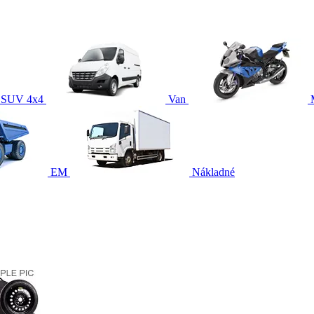
SUV 4x4
Van
EM
Nákladné