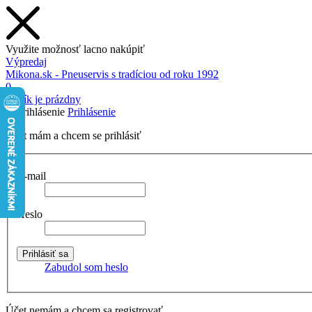
Využite možnosť lacno nakúpiť
Výpredaj
Mikona.sk - Pneuservis s tradíciou od roku 1992
0
Košík je prázdny
Prihlásenie
Účet mám a chcem se prihlásiť
E-mail
Heslo
Zabudol som heslo
Účet nemám a chcem sa registrovať