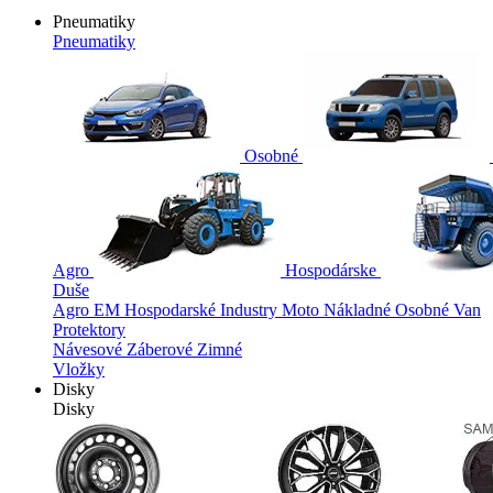
Pneumatiky
Pneumatiky
Osobné
Agro
Hospodárske
Duše
Agro
EM
Hospodarské
Industry
Moto
Nákladné
Osobné
Van
Protektory
Návesové
Záberové
Zimné
Vložky
Disky
Disky