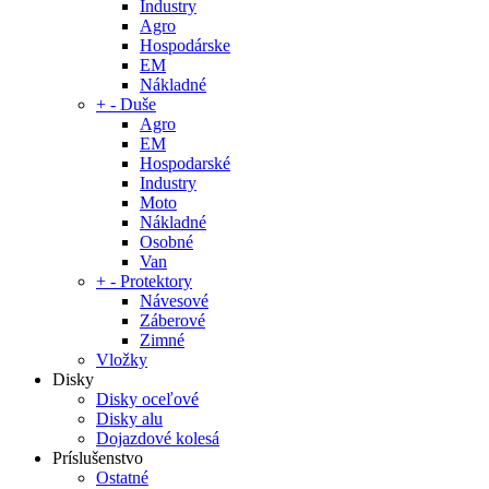
Industry
Agro
Hospodárske
EM
Nákladné
+
-
Duše
Agro
EM
Hospodarské
Industry
Moto
Nákladné
Osobné
Van
+
-
Protektory
Návesové
Záberové
Zimné
Vložky
Disky
Disky oceľové
Disky alu
Dojazdové kolesá
Príslušenstvo
Ostatné