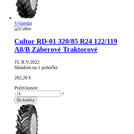
Výpredaj
Cultor RD-01
320/85 R24 122/119
A8/B Záberové Traktorové
TL R.V.2022
Skladom na 1 pobočke
282,20 €
Počet kusov:
-
+
Do košíka