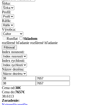
Šírka:
Profil:
Ráfik:
Výrobca:
Runflat
Skladom
rozšírené hľadanie
rozšírené hľadanie
Filtrovať
Index nosnosti:
Index rychlosti:
Názov dezénu:
Cena od:
38
€
Cena do:
7657
€
38.6
113
Zoradenie:
Najpredávanejšie