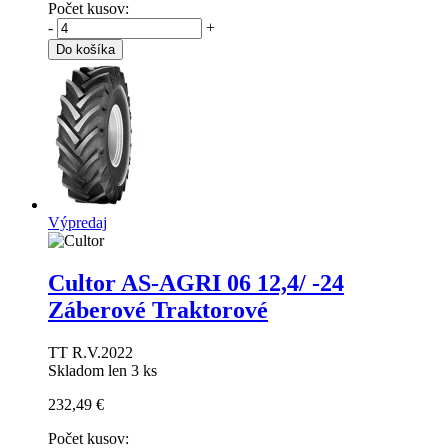
Počet kusov:
-
+
Do košíka
Výpredaj
Cultor AS-AGRI 06
12,4/ -24
Záberové Traktorové
TT R.V.2022
Skladom len 3 ks
232,49 €
Počet kusov: