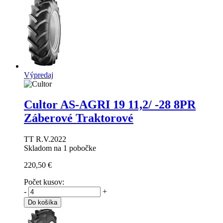
Výpredaj
Cultor AS-AGRI 19
11,2/ -28 8PR
Záberové Traktorové
TT R.V.2022
Skladom na 1 pobočke
220,50 €
Počet kusov:
-
+
Do košíka