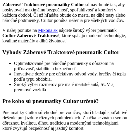
Záberové Traktorové pneumatiky Cultor
sú navrhnuté tak, aby
poskytovali maximálnu bezpečnosť, spoľahlivosť a komfort v
každom období. Či už hľadáte obutie do mesta, na dlhé trasy alebo
náročné podmienky, Cultor ponúka riešenia pre všetkých vodičov.
V našej ponuke na
Mikona.sk
nájdete široký výber pneumatík
Cultor Záberové Traktorové
, ktoré spájajú moderné technológie,
kvalitné materiály a dlhú životnosť.
Výhody Záberové Traktorové pneumatík Cultor
Optimalizované pre náročné podmienky s dôrazom na
priľnavosť, stabilitu a bezpečnosť.
Inovatívne dezény pre efektívny odvod vody, brečky či tepla
podľa typu obdobia.
Široký výber rozmerov pre malé mestské autá, SUV aj
prémiové vozidlá.
Pre koho sú pneumatiky Cultor určené?
Pneumatiky Cultor sú vhodné pre vodičov, ktorí hľadajú spoľahlivé
riešenie pre jazdu v rôznych podmienkach. Značka je známa svojou
dôraznou kvalitou, dlhou tradíciou a modernými technológiami,
ktoré zvyšujú bezpečnosť aj jazdný komfort.