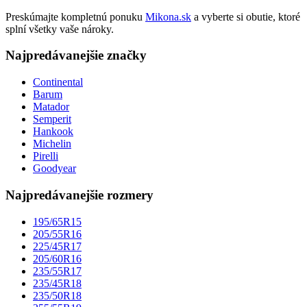
Preskúmajte kompletnú ponuku
Mikona.sk
a vyberte si obutie, ktoré
splní všetky vaše nároky.
Najpredávanejšie značky
Continental
Barum
Matador
Semperit
Hankook
Michelin
Pirelli
Goodyear
Najpredávanejšie rozmery
195/65R15
205/55R16
225/45R17
205/60R16
235/55R17
235/45R18
235/50R18