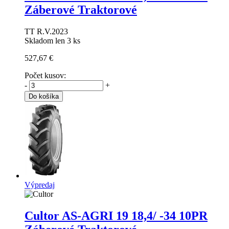
Záberové Traktorové
TT R.V.2023
Skladom len 3 ks
527,67 €
Počet kusov:
-
+
Do košíka
Výpredaj
Cultor AS-AGRI 19
18,4/ -34 10PR