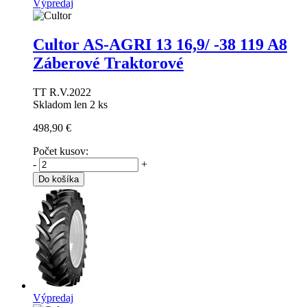
Výpredaj
Cultor AS-AGRI 13
16,9/ -38 119 A8
Záberové Traktorové
TT R.V.2022
Skladom len 2 ks
498,90 €
Počet kusov:
-
+
Do košíka
Výpredaj