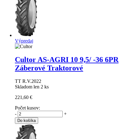
Výpredaj
Cultor AS-AGRI 10
9,5/ -36 6PR
Záberové Traktorové
TT R.V.2022
Skladom len 2 ks
221,60 €
Počet kusov:
-
+
Do košíka