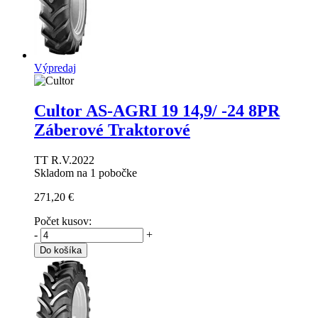
Výpredaj
Cultor AS-AGRI 19
14,9/ -24 8PR
Záberové Traktorové
TT R.V.2022
Skladom na 1 pobočke
271,20 €
Počet kusov:
-
+
Do košíka