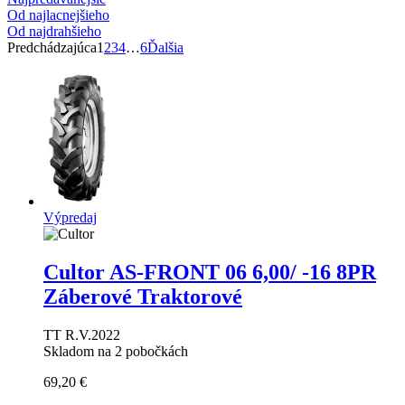
Od najlacnejšieho
Od najdrahšieho
Predchádzajúca
1
2
3
4
…
6
Ďalšia
Výpredaj
Cultor AS-FRONT 06
6,00/ -16 8PR
Záberové Traktorové
TT R.V.2022
Skladom na 2 pobočkách
69,20 €