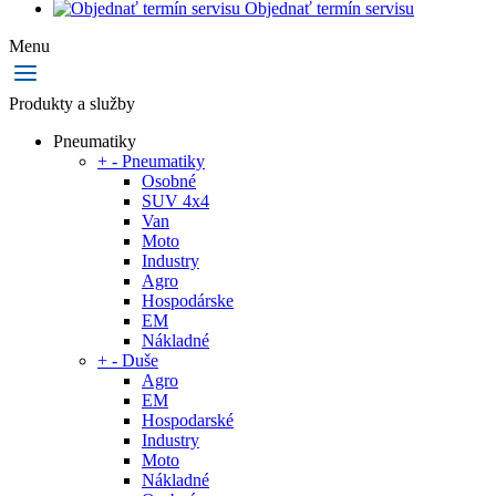
Objednať termín servisu
Menu
Produkty a služby
Pneumatiky
+
-
Pneumatiky
Osobné
SUV 4x4
Van
Moto
Industry
Agro
Hospodárske
EM
Nákladné
+
-
Duše
Agro
EM
Hospodarské
Industry
Moto
Nákladné