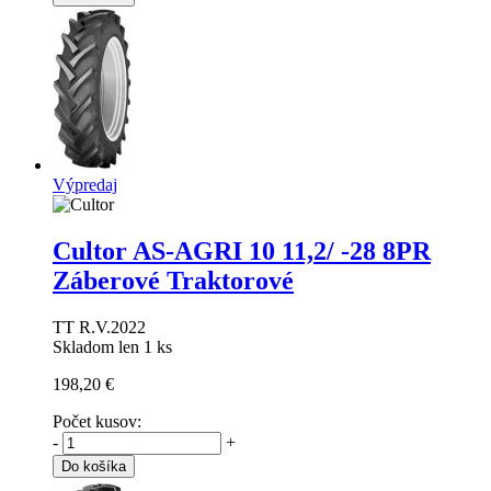
Výpredaj
Cultor AS-AGRI 10
11,2/ -28 8PR
Záberové Traktorové
TT R.V.2022
Skladom len 1 ks
198,20 €
Počet kusov:
-
+
Do košíka