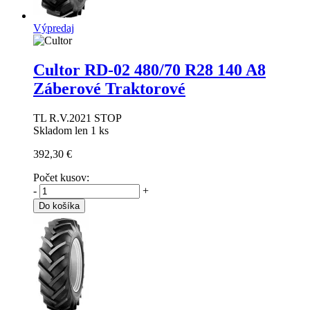
Výpredaj
Cultor RD-02
480/70 R28 140 A8
Záberové Traktorové
TL R.V.2021 STOP
Skladom len 1 ks
392,30 €
Počet kusov:
-
+
Do košíka