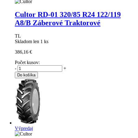
Cultor RD-01
320/85 R24 122/119
A8/B Záberové Traktorové
TL
Skladom len 1 ks
386,16 €
Počet kusov:
-
+
Do košíka
Výpredaj