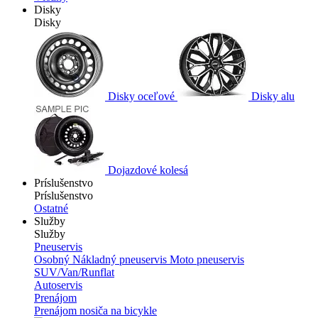
Disky
Disky
Disky oceľové
Disky alu
Dojazdové kolesá
Príslušenstvo
Príslušenstvo
Ostatné
Služby
Služby
Pneuservis
Osobný
Nákladný pneuservis
Moto pneuservis
SUV/Van/Runflat
Autoservis
Prenájom
Prenájom nosiča na bicykle