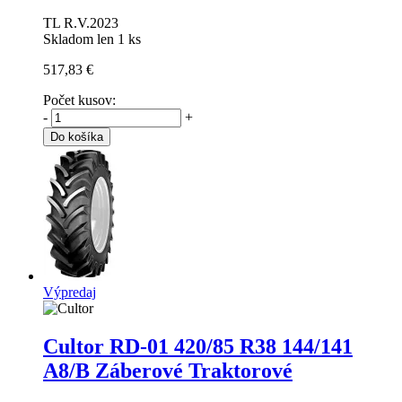
TL R.V.2023
Skladom len 1 ks
517,83 €
Počet kusov:
-
+
Do košíka
Výpredaj
Cultor RD-01
420/85 R38 144/141
A8/B Záberové Traktorové