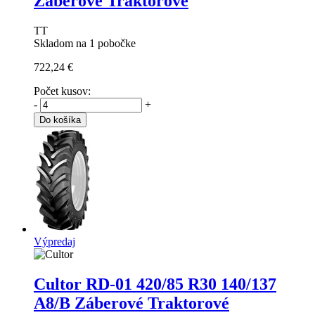
Záberové Traktorové
TT
Skladom na 1 pobočke
722,24 €
Počet kusov:
-
+
Do košíka
Výpredaj
Cultor RD-01
420/85 R30 140/137
A8/B Záberové Traktorové