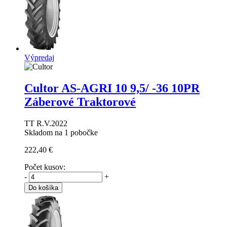
Výpredaj
Cultor AS-AGRI 10
9,5/ -36 10PR
Záberové Traktorové
TT R.V.2022
Skladom na 1 pobočke
222,40 €
Počet kusov:
-
+
Do košíka