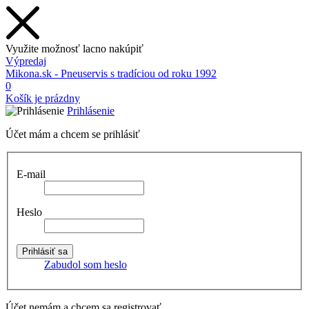
Využite možnosť lacno nakúpiť
Výpredaj
Mikona.sk - Pneuservis s tradíciou od roku 1992
0
Košík je prázdny
Prihlásenie
Účet mám a chcem se prihlásiť
E-mail
Heslo
Zabudol som heslo
Účet nemám a chcem sa registrovať