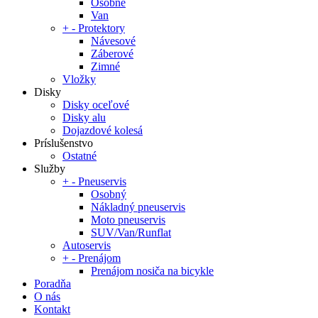
Osobné
Van
+
-
Protektory
Návesové
Záberové
Zimné
Vložky
Disky
Disky oceľové
Disky alu
Dojazdové kolesá
Príslušenstvo
Ostatné
Služby
+
-
Pneuservis
Osobný
Nákladný pneuservis
Moto pneuservis
SUV/Van/Runflat
Autoservis
+
-
Prenájom
Prenájom nosiča na bicykle
Poradňa
O nás
Kontakt