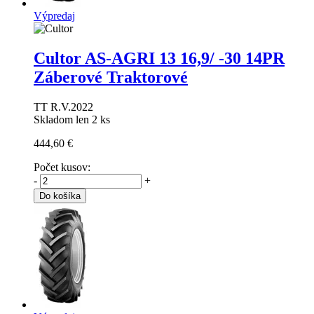
Výpredaj
Cultor AS-AGRI 13
16,9/ -30 14PR
Záberové Traktorové
TT R.V.2022
Skladom len 2 ks
444,60 €
Počet kusov:
-
+
Do košíka