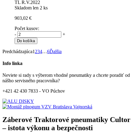
TL R.V.2022
Skladom len 2 ks
903,02 €
Počet kusov:
-
+
Do košíka
Predchádzajúca
1
2
3
4
…
6
Ďalšia
Info linka
Neviete si rady s výberom vhodné pneumatiky a chcete poradiť od
nášho servisného pracovníka?
+421 42 430 7833 - VO Púchov
Záberové Traktorové pneumatiky Cultor
– istota výkonu a bezpečnosti