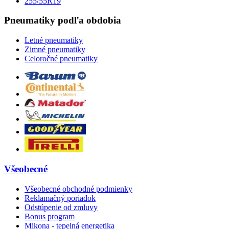
255/55R19
Pneumatiky podľa obdobia
Letné pneumatiky
Zimné pneumatiky
Celoročné pneumatiky
Všeobecné
Všeobecné obchodné podmienky
Reklamačný poriadok
Odstúpenie od zmluvy
Bonus program
Mikona - tepelná energetika