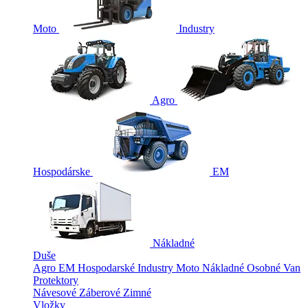
Moto
Industry
Agro
Hospodárske
EM
Nákladné
Duše
Agro
EM
Hospodarské
Industry
Moto
Nákladné
Osobné
Van
Protektory
Návesové
Záberové
Zimné
Vložky