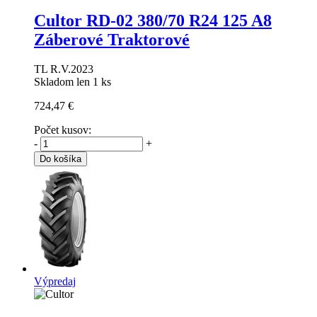
Cultor RD-02
380/70 R24 125 A8
Záberové Traktorové
TL R.V.2023
Skladom len 1 ks
724,47 €
Počet kusov:
-
+
Do košíka
Výpredaj