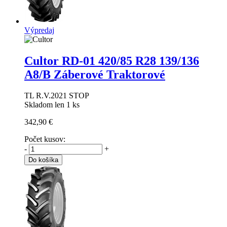
Výpredaj
Cultor RD-01
420/85 R28 139/136
A8/B Záberové Traktorové
TL R.V.2021 STOP
Skladom len 1 ks
342,90 €
Počet kusov:
-
+
Do košíka