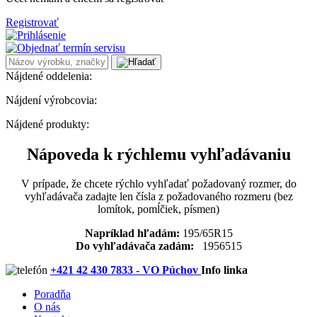
Registrovať
Nájdené oddelenia:
Nájdení výrobcovia:
Nájdené produkty:
Nápoveda k rýchlemu vyhľadávaniu
V prípade, že chcete rýchlo vyhľadať požadovaný rozmer, do
vyhľadávača zadajte len čísla z požadovaného rozmeru (bez
lomítok, pomĺčiek, písmen)
Napríklad hľadám:
195/65R15
Do vyhľadávača zadám:
1956515
+421 42 430 7833 - VO Púchov
Info linka
Poradňa
O nás