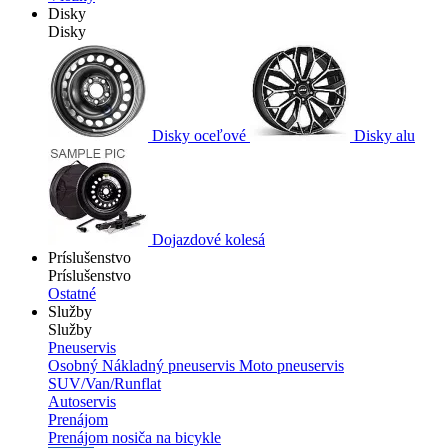
Disky
Disky
Disky oceľové
Disky alu
Dojazdové kolesá
Príslušenstvo
Príslušenstvo
Ostatné
Služby
Služby
Pneuservis
Osobný
Nákladný pneuservis
Moto pneuservis
SUV/Van/Runflat
Autoservis
Prenájom
Prenájom nosiča na bicykle