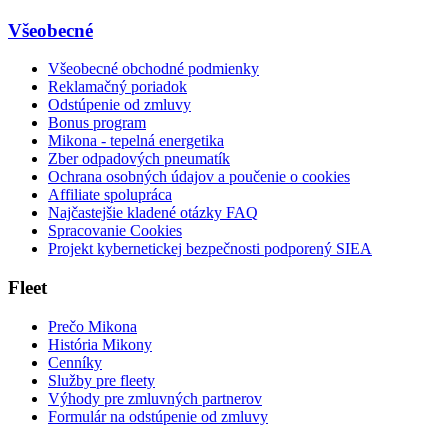
Všeobecné
Všeobecné obchodné podmienky
Reklamačný poriadok
Odstúpenie od zmluvy
Bonus program
Mikona - tepelná energetika
Zber odpadových pneumatík
Ochrana osobných údajov a poučenie o cookies
Affiliate spolupráca
Najčastejšie kladené otázky FAQ
Spracovanie Cookies
Projekt kybernetickej bezpečnosti podporený SIEA
Fleet
Prečo Mikona
História Mikony
Cenníky
Služby pre fleety
Výhody pre zmluvných partnerov
Formulár na odstúpenie od zmluvy