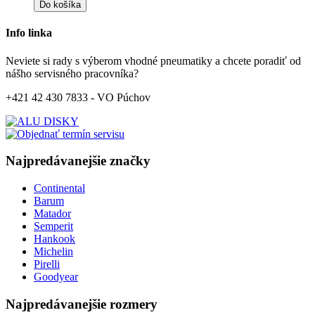
Do košíka
Info linka
Neviete si rady s výberom vhodné pneumatiky a chcete poradiť od
nášho servisného pracovníka?
+421 42 430 7833 - VO Púchov
Najpredávanejšie značky
Continental
Barum
Matador
Semperit
Hankook
Michelin
Pirelli
Goodyear
Najpredávanejšie rozmery