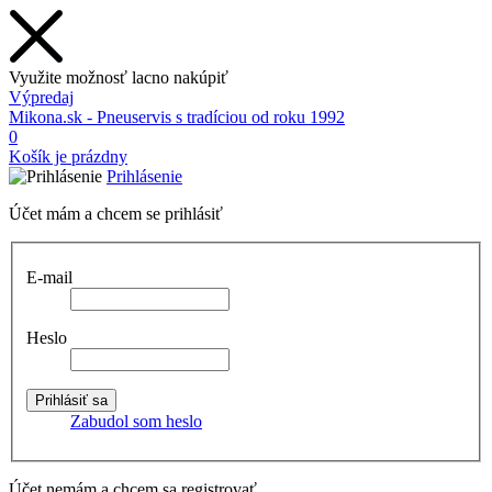
Využite možnosť lacno nakúpiť
Výpredaj
Mikona.sk - Pneuservis s tradíciou od roku 1992
0
Košík je prázdny
Prihlásenie
Účet mám a chcem se prihlásiť
E-mail
Heslo
Zabudol som heslo
Účet nemám a chcem sa registrovať