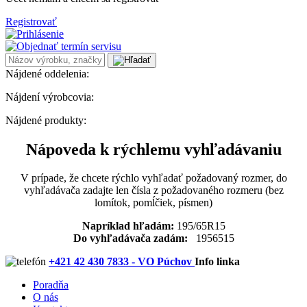
Registrovať
Nájdené oddelenia:
Nájdení výrobcovia:
Nájdené produkty:
Nápoveda k rýchlemu vyhľadávaniu
V prípade, že chcete rýchlo vyhľadať požadovaný rozmer, do
vyhľadávača zadajte len čísla z požadovaného rozmeru (bez
lomítok, pomĺčiek, písmen)
Napríklad hľadám:
195/65R15
Do vyhľadávača zadám:
1956515
+421 42 430 7833 - VO Púchov
Info linka
Poradňa
O nás