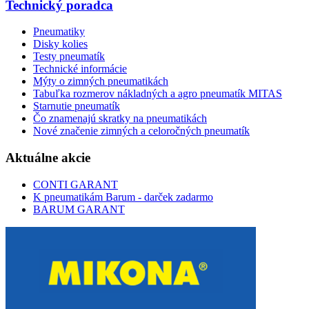
Technický poradca
Pneumatiky
Disky kolies
Testy pneumatík
Technické informácie
Mýty o zimných pneumatikách
Tabuľka rozmerov nákladných a agro pneumatík MITAS
Starnutie pneumatík
Čo znamenajú skratky na pneumatikách
Nové značenie zimných a celoročných pneumatík
Aktuálne akcie
CONTI GARANT
K pneumatikám Barum - darček zadarmo
BARUM GARANT