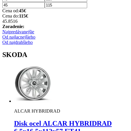
Cena od:
45
€
Cena do:
115
€
45.85
16
Zoradenie:
Najpredávanejšie
Od najlacnejšieho
Od najdrahšieho
SKODA
ALCAR HYBRIDRAD
Disk ocel ALCAR HYBRIDRAD