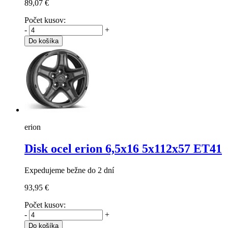
89,07 €
Počet kusov:
-
+
Do košíka
erion
Disk ocel erion
6,5x16 5x112x57 ET41
Expedujeme bežne do 2 dní
93,95 €
Počet kusov:
-
+
Do košíka