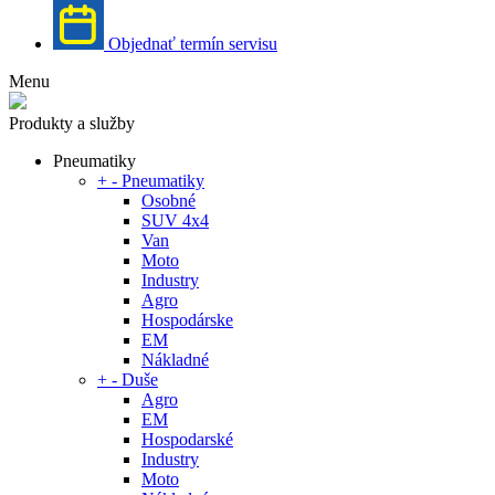
Objednať termín servisu
Menu
Produkty a služby
Pneumatiky
+
-
Pneumatiky
Osobné
SUV 4x4
Van
Moto
Industry
Agro
Hospodárske
EM
Nákladné
+
-
Duše
Agro
EM
Hospodarské
Industry
Moto