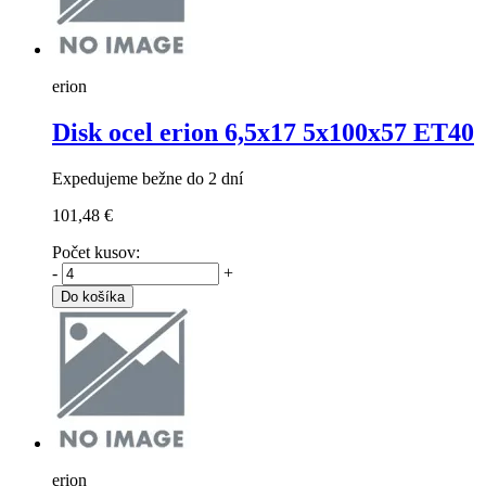
erion
Disk ocel erion
6,5x17 5x100x57 ET40
Expedujeme bežne do 2 dní
101,48 €
Počet kusov:
-
+
Do košíka
erion