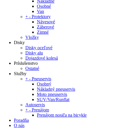
Nákladné
Osobné
Van
+
-
Protektory
Návesové
Záberové
Zimné
Vložky
Disky
Disky oceľové
Disky alu
Dojazdové kolesá
Príslušenstvo
Ostatné
Služby
+
-
Pneuservis
Osobný
Nákladný pneuservis
Moto pneuservis
SUV/Van/Runflat
Autoservis
+
-
Prenájom
Prenájom nosiča na bicykle
Poradňa
O nás