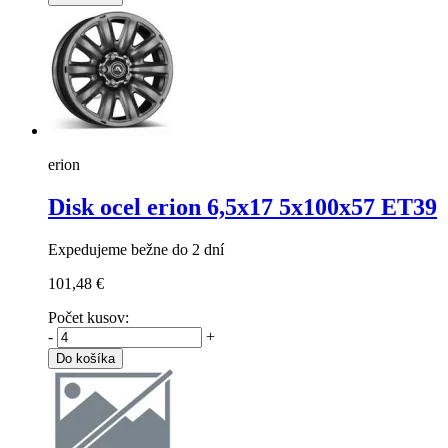
erion
Disk ocel erion
6,5x17 5x100x57 ET39
Expedujeme bežne do 2 dní
101,48 €
Počet kusov:
-
+
Do košíka