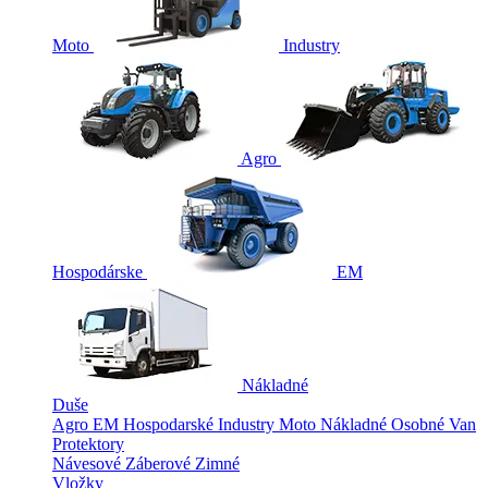
Moto
Industry
Agro
Hospodárske
EM
Nákladné
Duše
Agro
EM
Hospodarské
Industry
Moto
Nákladné
Osobné
Van
Protektory
Návesové
Záberové
Zimné
Vložky