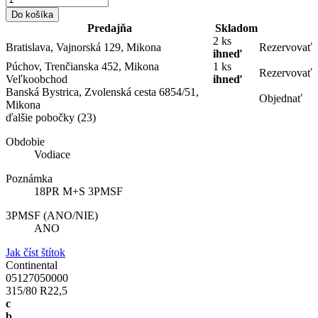
Do košíka
Predajňa
Skladom
2 ks
Bratislava, Vajnorská 129, Mikona
Rezervovať
ihneď
Púchov, Trenčianska 452, Mikona
1 ks
Rezervovať
Veľkoobchod
ihneď
Banská Bystrica, Zvolenská cesta 6854/51,
Objednať
Mikona
ďalšie pobočky
(23)
Obdobie
Vodiace
Poznámka
18PR M+S 3PMSF
3PMSF (ANO/NIE)
ANO
Jak číst štítok
Continental
05127050000
315/80 R22,5
c
b