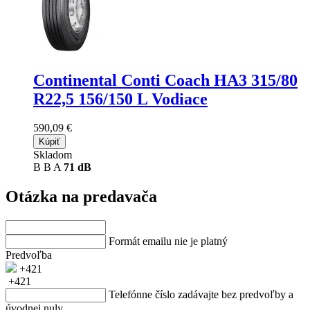
Continental Conti Coach HA3
315/80
R22,5 156/150 L Vodiace
590,09 €
Kúpiť
Skladom
B
B
A
71 dB
Otázka na predavača
Formát emailu nie je platný
Predvoľba
+421
+421
Telefónne číslo zadávajte bez predvoľby a
úvodnej nuly.