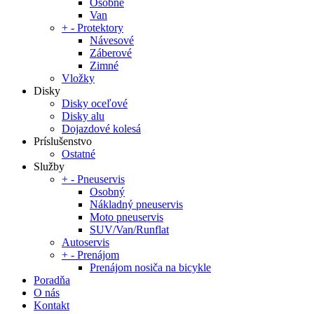
Osobné
Van
+
-
Protektory
Návesové
Záberové
Zimné
Vložky
Disky
Disky oceľové
Disky alu
Dojazdové kolesá
Príslušenstvo
Ostatné
Služby
+
-
Pneuservis
Osobný
Nákladný pneuservis
Moto pneuservis
SUV/Van/Runflat
Autoservis
+
-
Prenájom
Prenájom nosiča na bicykle
Poradňa
O nás
Kontakt