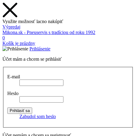
Využite možnosť lacno nakúpiť
Výpredaj
Mikona.sk - Pneuservis s tradíciou od roku 1992
0
Košík je prázdny
Prihlásenie
Účet mám a chcem se prihlásiť
E-mail
Heslo
Zabudol som heslo
Účet nemám a chcem sa registrovať