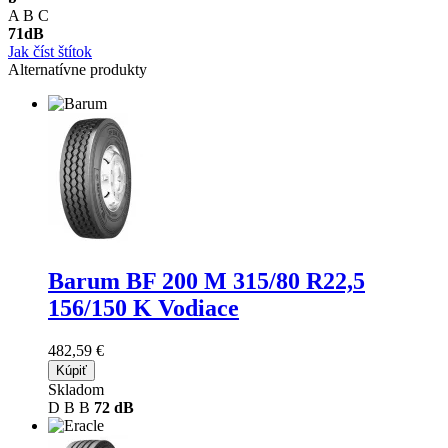
A
B
C
71
dB
Jak číst štítok
Alternatívne produkty
Barum BF 200 M
315/80 R22,5
156/150 K Vodiace
482,59 €
Kúpiť
Skladom
D
B
B
72 dB