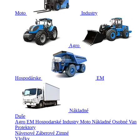
Moto
Industry
Agro
Hospodárske
EM
Nákladné
Duše
Agro
EM
Hospodarské
Industry
Moto
Nákladné
Osobné
Van
Protektory
Návesové
Záberové
Zimné
Vložky