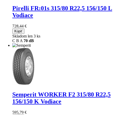
Pirelli FR:01s
315/80 R22,5 156/150 L
Vodiace
728,44 €
Kúpiť
Skladom len 3 ks
C
B
A
70 dB
Semperit WORKER F2
315/80 R22,5
156/150 K Vodiace
595,79 €