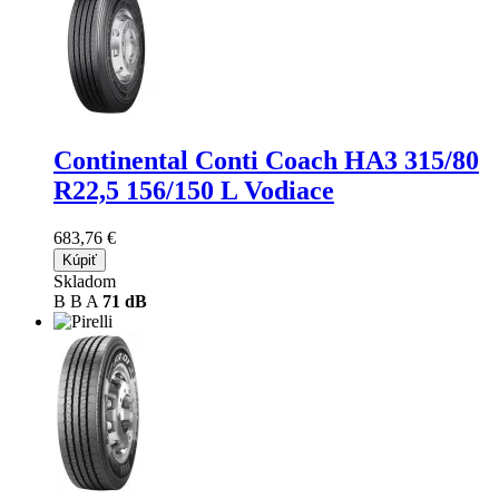
Continental Conti Coach HA3
315/80
R22,5 156/150 L Vodiace
683,76 €
Kúpiť
Skladom
B
B
A
71 dB