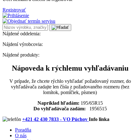
Registrovať
Nájdené oddelenia:
Nájdení výrobcovia:
Nájdené produkty:
Nápoveda k rýchlemu vyhľadávaniu
V prípade, že chcete rýchlo vyhľadať požadovaný rozmer, do
vyhľadávača zadajte len čísla z požadovaného rozmeru (bez
lomítok, pomĺčiek, písmen)
Napríklad hľadám:
195/65R15
Do vyhľadávača zadám:
1956515
+421 42 430 7833 - VO Púchov
Info linka
Poradňa
O nás