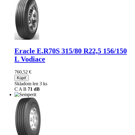
Eracle E.R70S
315/80 R22,5 156/150
L Vodiace
760,52 €
Kúpiť
Skladom len 3 ks
C
A
B
71 dB