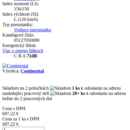
Index nosnosti (LI):
156/150
Index rýchlosti (SI):
L
(120 km/h)
Typ pneumatiky:
Vodiace pneumatika
Katalógové číslo:
05127050000
Energetický štítok:
Viac o energo štítkoch
C
B
A
71dB
Výrobca:
Continental
Skladom
na 2 pobočkách
1 ks
k odoslaniu na adresu
nasledujúci pracovný deň
20+ ks
k odoslaniu na adresu
bežne do 2 pracovných dní
Cena s DPH
697,22 €
Cena za
1
ks s DPH
697,22 €