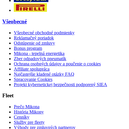
Všeobecné
Všeobecné obchodné podmienky
Reklamačný poriadok
Odstúpenie od zmluvy
Bonus program
Mikona - tepelná energetika
Zber odpadových pneumatík
Ochrana osobných údajov a poučenie o cookies
Affiliate spolupráca
Najčastejšie kladené otázky FAQ
Spracovanie Cookies
Projekt kybernetickej bezpečnosti podporený SIEA
Fleet
Prečo Mikona
História Mikony
Cenníky
Služby pre fleety
Výhody pre zmluvných partnerov