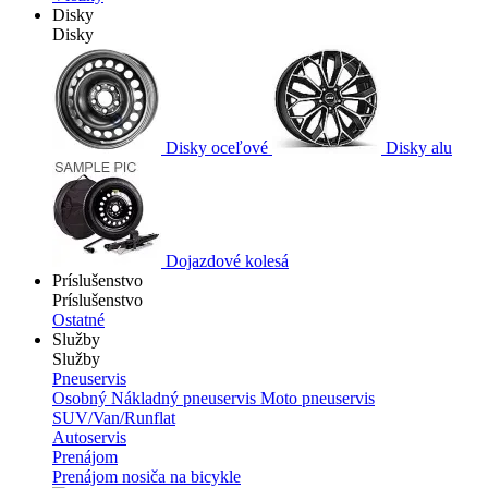
Disky
Disky
Disky oceľové
Disky alu
Dojazdové kolesá
Príslušenstvo
Príslušenstvo
Ostatné
Služby
Služby
Pneuservis
Osobný
Nákladný pneuservis
Moto pneuservis
SUV/Van/Runflat
Autoservis
Prenájom
Prenájom nosiča na bicykle