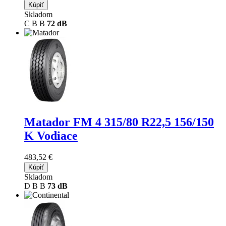
Kúpiť
Skladom
C
B
B
72 dB
Matador FM 4
315/80 R22,5 156/150
K Vodiace
483,52 €
Kúpiť
Skladom
D
B
B
73 dB