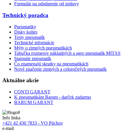
Formulár na odstúpenie od zmluvy
Technický poradca
Pneumatiky
Disky kolies
Testy pneumatík
Technické informácie
Mýty o zimných pneumatikách
Tabuľka rozmerov nákladných a agro pneumatík MITAS
Starnutie pneumatík
Čo znamenajú skratky na pneumatikách
Nové značenie zimných a celoročných pneumatík
Aktuálne akcie
CONTI GARANT
K pneumatikám Barum - darček zadarmo
BARUM GARANT
Info linka
+421 42 430 7833 - VO Púchov
e-mail