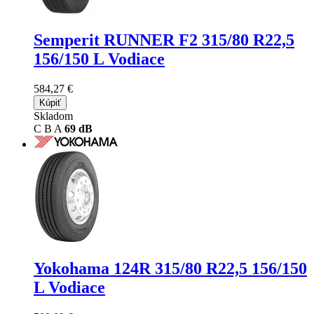
Semperit RUNNER F2
315/80 R22,5
156/150 L Vodiace
584,27 €
Kúpiť
Skladom
C
B
A
69 dB
Yokohama 124R
315/80 R22,5 156/150
L Vodiace