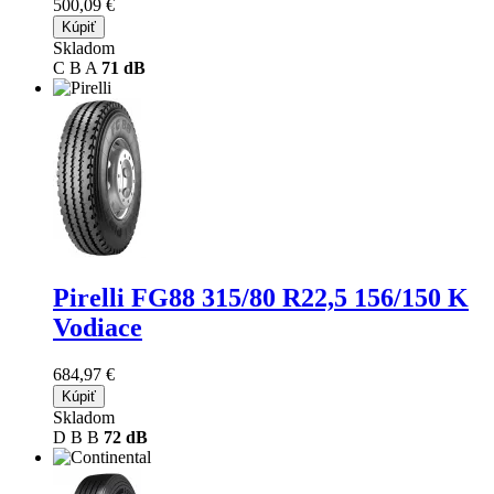
500,09 €
Kúpiť
Skladom
C
B
A
71 dB
Pirelli FG88
315/80 R22,5 156/150 K
Vodiace
684,97 €
Kúpiť
Skladom
D
B
B
72 dB