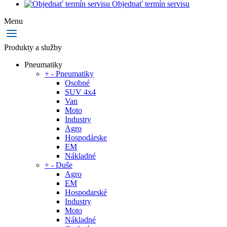
Objednať termín servisu
Menu
Produkty a služby
Pneumatiky
+
-
Pneumatiky
Osobné
SUV 4x4
Van
Moto
Industry
Agro
Hospodárske
EM
Nákladné
+
-
Duše
Agro
EM
Hospodarské
Industry
Moto
Nákladné