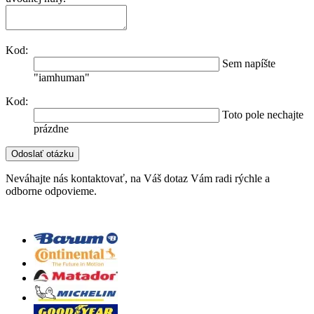
Kod:
Sem napíšte
"iamhuman"
Kod:
Toto pole nechajte
prázdne
Neváhajte nás kontaktovať, na Váš dotaz Vám radi rýchle a
odborne odpovieme.