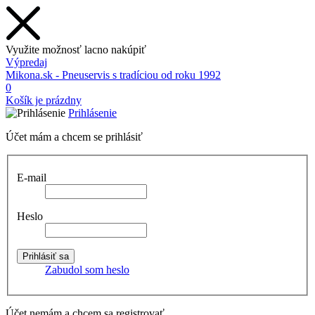
Využite možnosť lacno nakúpiť
Výpredaj
Mikona.sk - Pneuservis s tradíciou od roku 1992
0
Košík je prázdny
Prihlásenie
Účet mám a chcem se prihlásiť
E-mail
Heslo
Zabudol som heslo
Účet nemám a chcem sa registrovať