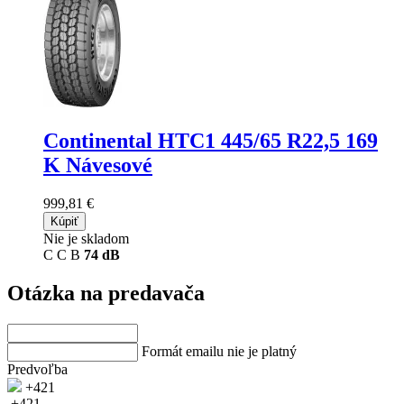
Continental HTC1
445/65 R22,5 169
K Návesové
999,81 €
Kúpiť
Nie je skladom
C
C
B
74 dB
Otázka na predavača
Formát emailu nie je platný
Predvoľba
+421
+421