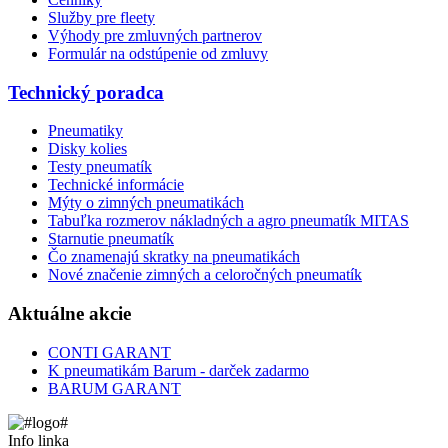
Služby pre fleety
Výhody pre zmluvných partnerov
Formulár na odstúpenie od zmluvy
Technický poradca
Pneumatiky
Disky kolies
Testy pneumatík
Technické informácie
Mýty o zimných pneumatikách
Tabuľka rozmerov nákladných a agro pneumatík MITAS
Starnutie pneumatík
Čo znamenajú skratky na pneumatikách
Nové značenie zimných a celoročných pneumatík
Aktuálne akcie
CONTI GARANT
K pneumatikám Barum - darček zadarmo
BARUM GARANT
Info linka