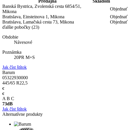
Predajňa
Skladom
Banská Bystrica, Zvolenská cesta 6854/51,
Objednať
Mikona
Bratislava, Einsteinova 1, Mikona
Objednať
Bratislava, Lamačská cesta 73, Mikona
Objednať
ďalšie pobočky
(23)
Obdobie
Návesové
Poznámka
20PR M+S
Jak číst štítok
Barum
05322930000
445/65 R22,5
c
c
A
B
C
73
dB
Jak číst štítok
Alternatívne produkty