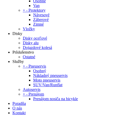
Osobné
Van
+
-
Protektory
Návesové
Záberové
Zimné
Vložky
Disky
Disky oceľové
Disky alu
Dojazdové kolesá
Príslušenstvo
Ostatné
Služby
+
-
Pneuservis
Osobný
Nákladný pneuservis
Moto pneuservis
SUV/Van/Runflat
Autoservis
+
-
Prenájom
Prenájom nosiča na bicykle
Poradňa
O nás
Kontakt