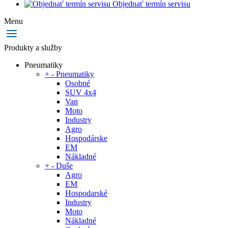
Objednať termín servisu
Menu
Produkty a služby
Pneumatiky
+
-
Pneumatiky
Osobné
SUV 4x4
Van
Moto
Industry
Agro
Hospodárske
EM
Nákladné
+
-
Duše
Agro
EM
Hospodarské
Industry
Moto
Nákladné