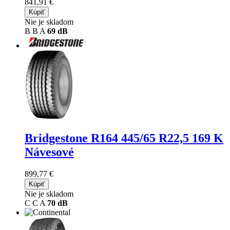
841,91 €
Kúpiť
Nie je skladom
B
B
A
69 dB
Bridgestone R164
445/65 R22,5 169 K
Návesové
899,77 €
Kúpiť
Nie je skladom
C
C
A
70 dB