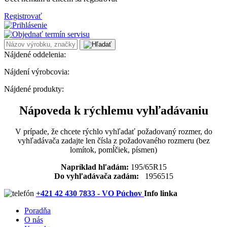
Registrovať
Nájdené oddelenia:
Nájdení výrobcovia:
Nájdené produkty:
Nápoveda k rýchlemu vyhľadávaniu
V prípade, že chcete rýchlo vyhľadať požadovaný rozmer, do
vyhľadávača zadajte len čísla z požadovaného rozmeru (bez
lomítok, pomĺčiek, písmen)
Napríklad hľadám:
195/65R15
Do vyhľadávača zadám:
1956515
+421 42 430 7833 - VO Púchov
Info linka
Poradňa
O nás