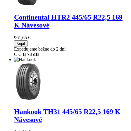
Continental HTR2
445/65 R22,5 169
K Návesové
961,65 €
Kúpiť
Expedujeme bežne do 2 dní
C
C
B
73 dB
Hankook TH31
445/65 R22,5 169 K
Návesové