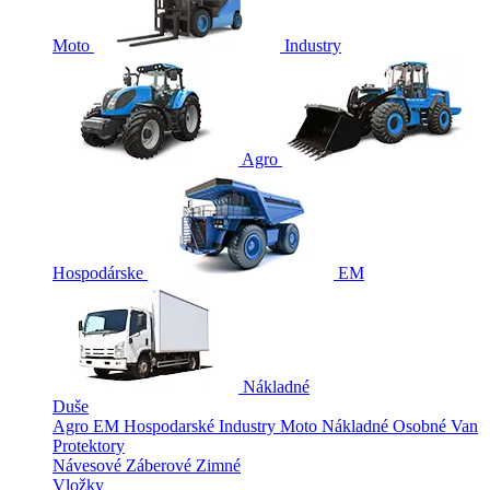
Moto
Industry
Agro
Hospodárske
EM
Nákladné
Duše
Agro
EM
Hospodarské
Industry
Moto
Nákladné
Osobné
Van
Protektory
Návesové
Záberové
Zimné
Vložky