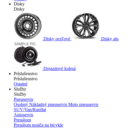
Disky
Disky
Disky oceľové
Disky alu
Dojazdové kolesá
Príslušenstvo
Príslušenstvo
Ostatné
Služby
Služby
Pneuservis
Osobný
Nákladný pneuservis
Moto pneuservis
SUV/Van/Runflat
Autoservis
Prenájom
Prenájom nosiča na bicykle