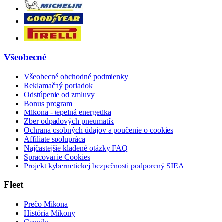
Všeobecné
Všeobecné obchodné podmienky
Reklamačný poriadok
Odstúpenie od zmluvy
Bonus program
Mikona - tepelná energetika
Zber odpadových pneumatík
Ochrana osobných údajov a poučenie o cookies
Affiliate spolupráca
Najčastejšie kladené otázky FAQ
Spracovanie Cookies
Projekt kybernetickej bezpečnosti podporený SIEA
Fleet
Prečo Mikona
História Mikony
Cenníky