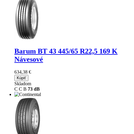
Barum BT 43
445/65 R22,5 169 K
Návesové
634,38 €
Kúpiť
Skladom
C
C
B
73 dB