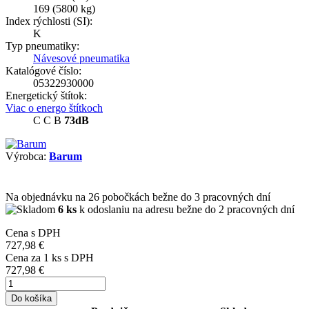
169
(5800 kg)
Index rýchlosti (SI):
K
Typ pneumatiky:
Návesové pneumatika
Katalógové číslo:
05322930000
Energetický štítok:
Viac o energo štítkoch
C
C
B
73dB
Výrobca:
Barum
Na objednávku
na 26 pobočkách
bežne do 3 pracovných dní
6 ks
k odoslaniu na adresu bežne do 2 pracovných dní
Cena s DPH
727,98 €
Cena za
1
ks s DPH
727,98 €
Do košíka