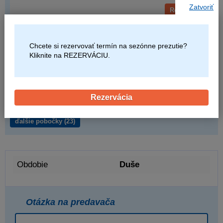
Zatvoriť
Rezervovať
Nitra , Levická cesta 5, Mikona
1 ks
ihneď
Chcete si rezervovať termín na sezónne prezutie?
Kliknite na REZERVÁCIU.
Rezervovať
Námestovo, Kliňanská cesta 1153, Mikona
4 ks
ihneď
Rezervácia
Rezervovať
ďalšie pobočky
(23)
Obdobie
Duše
Otázka na predavača