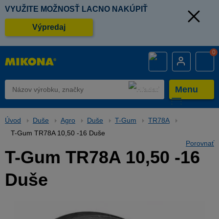
VYUŽITE MOŽNOSŤ LACNO NAKÚPIŤ
Výpredaj
0
Menu
Úvod
Duše
Agro
Duše
T-Gum
TR78A
T-Gum TR78A 10,50 -16 Duše
Porovnať
T-Gum TR78A 10,50 -16
Duše