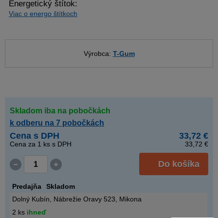
Energetický štítok:
Viac o energo štítkoch
Výrobca:
T-Gum
Skladom iba na pobočkách
k odberu na 7 pobočkách
Cena s DPH
33,72 €
Cena za
1
ks s DPH
33,72 €
Do košíka
Predajňa
Skladom
Dolný Kubín, Nábrežie Oravy 523, Mikona
2 ks
ihneď