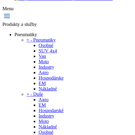
Menu
Produkty a služby
Pneumatiky
+
-
Pneumatiky
Osobné
SUV 4x4
Van
Moto
Industry
Agro
Hospodárske
EM
Nákladné
+
-
Duše
Agro
EM
Hospodarské
Industry
Moto
Nákladné
Osobné