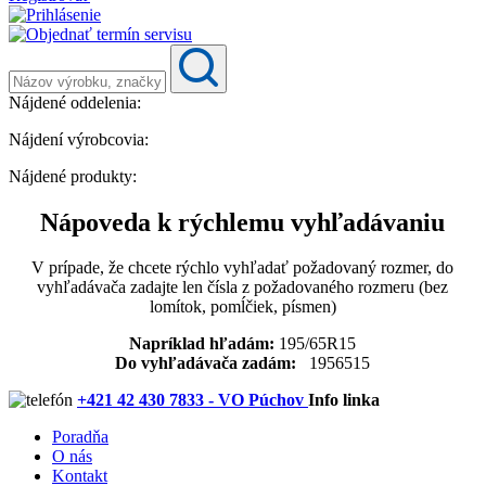
Nájdené oddelenia:
Nájdení výrobcovia:
Nájdené produkty:
Nápoveda k rýchlemu vyhľadávaniu
V prípade, že chcete rýchlo vyhľadať požadovaný rozmer, do
vyhľadávača zadajte len čísla z požadovaného rozmeru (bez
lomítok, pomĺčiek, písmen)
Napríklad hľadám:
195/65R15
Do vyhľadávača zadám:
1956515
+421 42 430 7833 - VO Púchov
Info linka
Poradňa
O nás
Kontakt