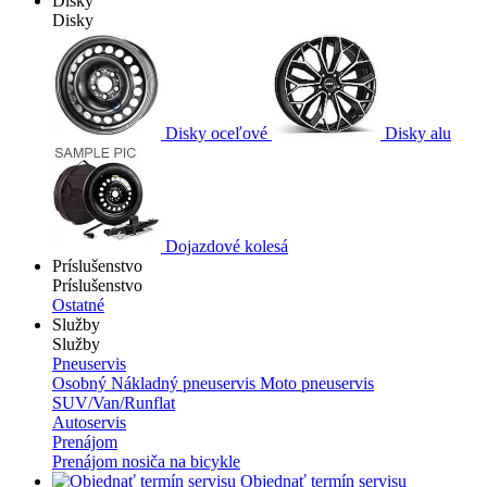
Disky
Disky
Disky oceľové
Disky alu
Dojazdové kolesá
Príslušenstvo
Príslušenstvo
Ostatné
Služby
Služby
Pneuservis
Osobný
Nákladný pneuservis
Moto pneuservis
SUV/Van/Runflat
Autoservis
Prenájom
Prenájom nosiča na bicykle
Objednať termín servisu