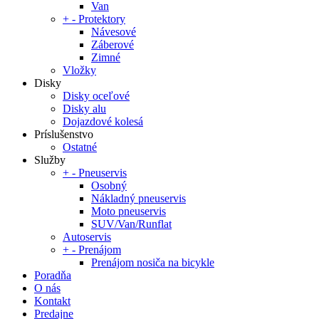
Van
+
-
Protektory
Návesové
Záberové
Zimné
Vložky
Disky
Disky oceľové
Disky alu
Dojazdové kolesá
Príslušenstvo
Ostatné
Služby
+
-
Pneuservis
Osobný
Nákladný pneuservis
Moto pneuservis
SUV/Van/Runflat
Autoservis
+
-
Prenájom
Prenájom nosiča na bicykle
Poradňa
O nás
Kontakt
Predajne