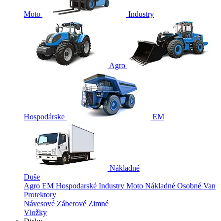
Moto
Industry
Agro
Hospodárske
EM
Nákladné
Duše
Agro
EM
Hospodarské
Industry
Moto
Nákladné
Osobné
Van
Protektory
Návesové
Záberové
Zimné
Vložky