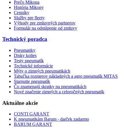
Prečo Mikona
História Mikony
Cenníky
Služby pre fleety
Výhody pre zmluvných partnerov
Formulár na odstúpenie od zmluvy
Technický poradca
Pneumatiky
Disky kolies
Testy pneumatík
Technické informácie
Mýty o zimných pneumatikách
Tabuľka rozmerov nákladných a agro pneumatík MITAS
Starnutie pneumatík
Čo znamenajú skratky na pneumatikách
Nové značenie zimných a celoročných pneumatík
Aktuálne akcie
CONTI GARANT
K pneumatikám Barum - darček zadarmo
BARUM GARANT