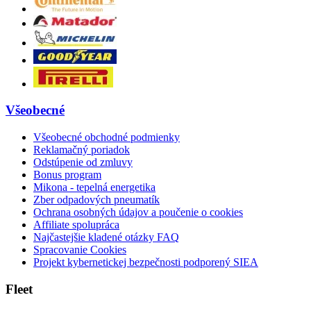
Všeobecné
Všeobecné obchodné podmienky
Reklamačný poriadok
Odstúpenie od zmluvy
Bonus program
Mikona - tepelná energetika
Zber odpadových pneumatík
Ochrana osobných údajov a poučenie o cookies
Affiliate spolupráca
Najčastejšie kladené otázky FAQ
Spracovanie Cookies
Projekt kybernetickej bezpečnosti podporený SIEA
Fleet