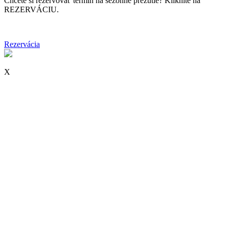
Chcete si rezervovať termín na sezónne prezutie? Kliknite na
REZERVÁCIU.
Rezervácia
X