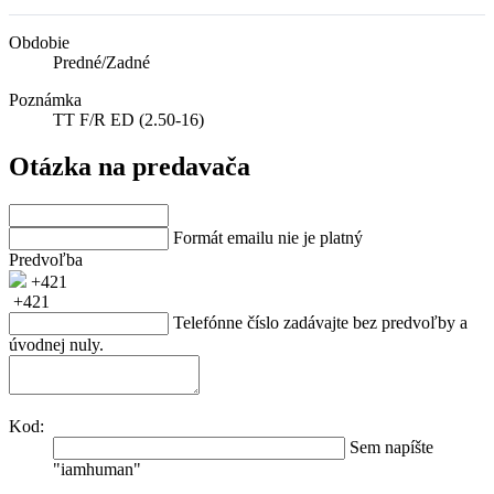
Obdobie
Predné/Zadné
Poznámka
TT F/R ED (2.50-16)
Otázka na predavača
Formát emailu nie je platný
Predvoľba
+421
+421
Telefónne číslo zadávajte bez predvoľby a
úvodnej nuly.
Kod:
Sem napíšte
"iamhuman"