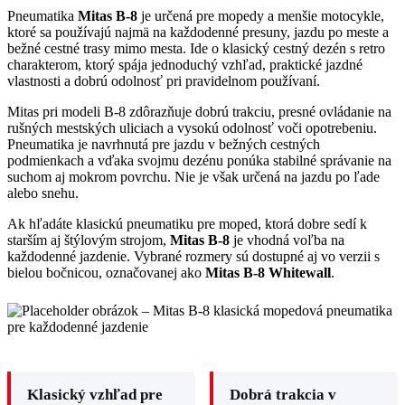
Pneumatika
Mitas B-8
je určená pre mopedy a menšie motocykle,
ktoré sa používajú najmä na každodenné presuny, jazdu po meste a
bežné cestné trasy mimo mesta. Ide o klasický cestný dezén s retro
charakterom, ktorý spája jednoduchý vzhľad, praktické jazdné
vlastnosti a dobrú odolnosť pri pravidelnom používaní.
Mitas pri modeli B-8 zdôrazňuje dobrú trakciu, presné ovládanie na
rušných mestských uliciach a vysokú odolnosť voči opotrebeniu.
Pneumatika je navrhnutá pre jazdu v bežných cestných
podmienkach a vďaka svojmu dezénu ponúka stabilné správanie na
suchom aj mokrom povrchu. Nie je však určená na jazdu po ľade
alebo snehu.
Ak hľadáte klasickú pneumatiku pre moped, ktorá dobre sedí k
starším aj štýlovým strojom,
Mitas B-8
je vhodná voľba na
každodenné jazdenie. Vybrané rozmery sú dostupné aj vo verzii s
bielou bočnicou, označovanej ako
Mitas B-8 Whitewall
.
Klasický vzhľad pre
Dobrá trakcia v