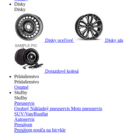
Disky
Disky
Disky oceľové
Disky alu
Dojazdové kolesá
Príslušenstvo
Príslušenstvo
Ostatné
Služby
Služby
Pneuservis
Osobný
Nákladný pneuservis
Moto pneuservis
SUV/Van/Runflat
Autoservis
Prenájom
Prenájom nosiča na bicykle