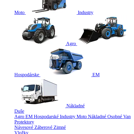
Moto
Industry
Agro
Hospodárske
EM
Nákladné
Duše
Agro
EM
Hospodarské
Industry
Moto
Nákladné
Osobné
Van
Protektory
Návesové
Záberové
Zimné
Vložky