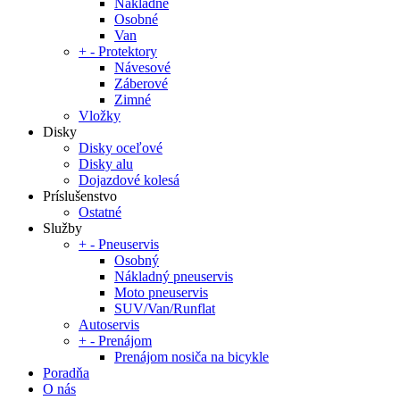
Nákladné
Osobné
Van
+
-
Protektory
Návesové
Záberové
Zimné
Vložky
Disky
Disky oceľové
Disky alu
Dojazdové kolesá
Príslušenstvo
Ostatné
Služby
+
-
Pneuservis
Osobný
Nákladný pneuservis
Moto pneuservis
SUV/Van/Runflat
Autoservis
+
-
Prenájom
Prenájom nosiča na bicykle
Poradňa
O nás