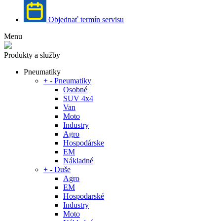
Objednať termín servisu
Menu
Produkty a služby
Pneumatiky
+
-
Pneumatiky
Osobné
SUV 4x4
Van
Moto
Industry
Agro
Hospodárske
EM
Nákladné
+
-
Duše
Agro
EM
Hospodarské
Industry
Moto