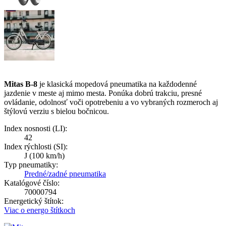
Mitas B-8
je klasická mopedová pneumatika na každodenné
jazdenie v meste aj mimo mesta. Ponúka dobrú trakciu, presné
ovládanie, odolnosť voči opotrebeniu a vo vybraných rozmeroch aj
štýlovú verziu s bielou bočnicou.
Index nosnosti (LI):
42
Index rýchlosti (SI):
J
(100 km/h)
Typ pneumatiky:
Predné/zadné pneumatika
Katalógové číslo:
70000794
Energetický štítok:
Viac o energo štítkoch