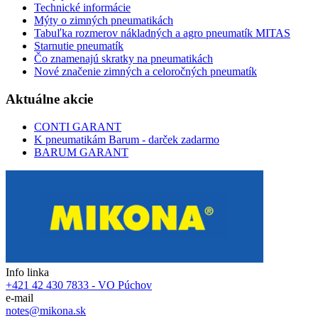
Technické informácie
Mýty o zimných pneumatikách
Tabuľka rozmerov nákladných a agro pneumatík MITAS
Starnutie pneumatík
Čo znamenajú skratky na pneumatikách
Nové značenie zimných a celoročných pneumatík
Aktuálne akcie
CONTI GARANT
K pneumatikám Barum - darček zadarmo
BARUM GARANT
Info linka
+421 42 430 7833 - VO Púchov
e-mail
notes@mikona.sk