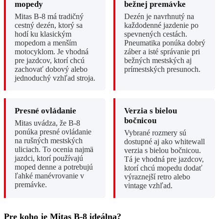
mopedy
bežnej premávke
Mitas B-8 má tradičný
Dezén je navrhnutý na
cestný dezén, ktorý sa
každodenné jazdenie po
hodí ku klasickým
spevnených cestách.
mopedom a menším
Pneumatika ponúka dobrý
motocyklom. Je vhodná
záber a isté správanie pri
pre jazdcov, ktorí chcú
bežných mestských aj
zachovať dobový alebo
prímestských presunoch.
jednoduchý vzhľad stroja.
Presné ovládanie
Verzia s bielou
bočnicou
Mitas uvádza, že B-8
ponúka presné ovládanie
Vybrané rozmery sú
na rušných mestských
dostupné aj ako whitewall
uliciach. To ocenia najmä
verzia s bielou bočnicou.
jazdci, ktorí používajú
Tá je vhodná pre jazdcov,
moped denne a potrebujú
ktorí chcú mopedu dodať
ľahké manévrovanie v
výraznejší retro alebo
premávke.
vintage vzhľad.
Pre koho je Mitas B-8 ideálna?