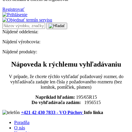
Registrovať
Nájdené oddelenia:
Nájdení výrobcovia:
Nájdené produkty:
Nápoveda k rýchlemu vyhľadávaniu
V prípade, že chcete rýchlo vyhľadať požadovaný rozmer, do
vyhľadávača zadajte len čísla z požadovaného rozmeru (bez
lomítok, pomĺčiek, písmen)
Napríklad hľadám:
195/65R15
Do vyhľadávača zadám:
1956515
+421 42 430 7833 - VO Púchov
Info linka
Poradňa
O nás