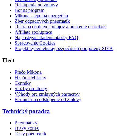
Odstúpenie od zmluvy
Bonus program
Mikona - tepelná energetika
Zber odpadových pneumatík
Ochrana osobných údajov a poučenie o cookies
Affiliate spolupráca
Najčastejšie kladené otázky FAQ
Spracovanie Cookies
Projekt kybernetickej bezpečnosti podporený SIEA
Fleet
Prečo Mikona
História Mikony
Cenníky
Služby pre fleety
Výhody pre zmluvných partnerov
Formulár na odstúpenie od zmluvy
Technický poradca
Pneumatiky
Disky kolies
Testy pneumatík