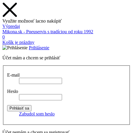
Využite možnosť lacno nakúpiť
Výpredaj
Mikona.sk - Pneuservis s tradíciou od roku 1992
0
Košík je prázdny
Prihlásenie
Účet mám a chcem se prihlásiť
E-mail
Heslo
Zabudol som heslo
Účet nemám a chcem sa registrovať