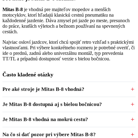
Mitas B-8
je vhodná pre majiteľov mopedov a menších
motocyklov, ktorí hľadajú klasickú cestnú pneumatiku na
každodenné jazdenie. Dáva zmysel pri jazde po meste, presunoch
do práce, kratších výletoch a bežnom používaní na spevnených
cestách.
Najviac osloví jazdcov, ktorí chcú spojiť retro vzhľad s praktickými
vlastnosťami. Pri výbere konkrétneho rozmeru je potrebné overiť, či
ide o prednú, zadnú alebo univerzálnu montáž, typ prevedenia
TT/TL a prípadnú dostupnosť verzie s bielou bočnicou.
Často kladené otázky
Pre aké stroje je Mitas B-8 vhodná?
Je Mitas B-8 dostupná aj s bielou bočnicou?
Je Mitas B-8 vhodná na mokrú cestu?
Na čo si dať pozor pri výbere Mitas B-8?