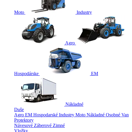
Moto
Industry
Agro
Hospodárske
EM
Nákladné
Duše
Agro
EM
Hospodarské
Industry
Moto
Nákladné
Osobné
Van
Protektory
Návesové
Záberové
Zimné
Vložky