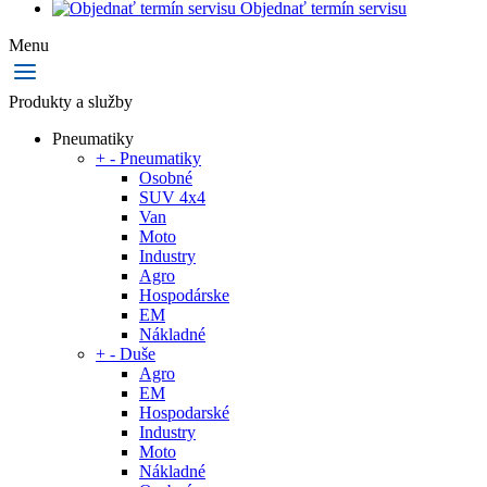
Objednať termín servisu
Menu
Produkty a služby
Pneumatiky
+
-
Pneumatiky
Osobné
SUV 4x4
Van
Moto
Industry
Agro
Hospodárske
EM
Nákladné
+
-
Duše
Agro
EM
Hospodarské
Industry
Moto
Nákladné