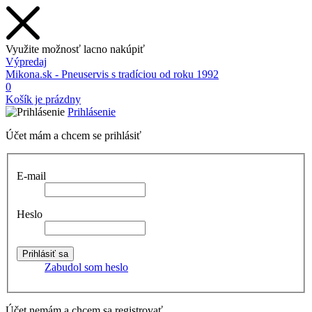
Využite možnosť lacno nakúpiť
Výpredaj
Mikona.sk - Pneuservis s tradíciou od roku 1992
0
Košík je prázdny
Prihlásenie
Účet mám a chcem se prihlásiť
E-mail
Heslo
Zabudol som heslo
Účet nemám a chcem sa registrovať