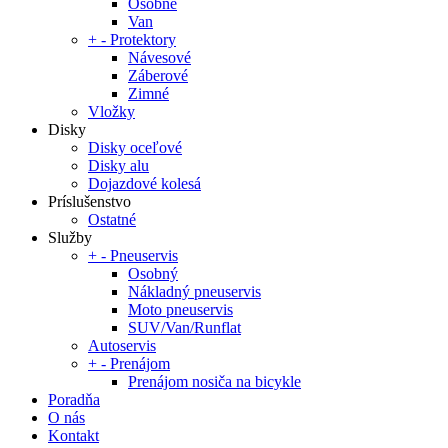
Osobné
Van
+
-
Protektory
Návesové
Záberové
Zimné
Vložky
Disky
Disky oceľové
Disky alu
Dojazdové kolesá
Príslušenstvo
Ostatné
Služby
+
-
Pneuservis
Osobný
Nákladný pneuservis
Moto pneuservis
SUV/Van/Runflat
Autoservis
+
-
Prenájom
Prenájom nosiča na bicykle
Poradňa
O nás
Kontakt