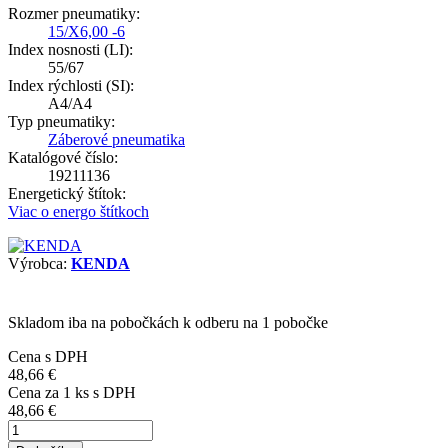
Rozmer pneumatiky:
15/X6,00 -6
Index nosnosti (LI):
55/67
Index rýchlosti (SI):
A4/A4
Typ pneumatiky:
Záberové pneumatika
Katalógové číslo:
19211136
Energetický štítok:
Viac o energo štítkoch
Výrobca:
KENDA
Skladom iba na pobočkách
k odberu na 1 pobočke
Cena s DPH
48,66 €
Cena za
1
ks s DPH
48,66 €