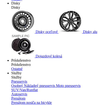
Disky
Disky
Disky oceľové
Disky alu
Dojazdové kolesá
Príslušenstvo
Príslušenstvo
Ostatné
Služby
Služby
Pneuservis
Osobný
Nákladný pneuservis
Moto pneuservis
SUV/Van/Runflat
Autoservis
Prenájom
Prenájom nosiča na bicykle