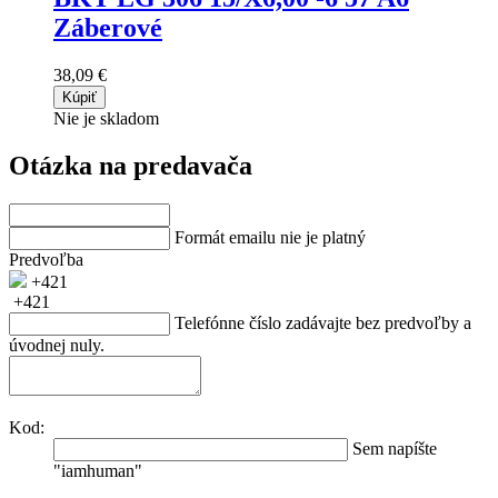
Záberové
38,09 €
Kúpiť
Nie je skladom
Otázka na predavača
Formát emailu nie je platný
Predvoľba
+421
+421
Telefónne číslo zadávajte bez predvoľby a
úvodnej nuly.
Kod:
Sem napíšte
"iamhuman"