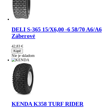
DELI S-365
15/X6,00 -6 58/70 A6/A6
Záberové
42,83 €
Kúpiť
Nie je skladom
KENDA K358 TURF RIDER