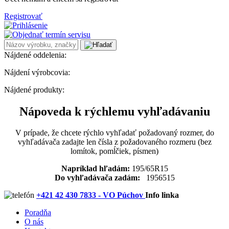
Registrovať
Nájdené oddelenia:
Nájdení výrobcovia:
Nájdené produkty:
Nápoveda k rýchlemu vyhľadávaniu
V prípade, že chcete rýchlo vyhľadať požadovaný rozmer, do
vyhľadávača zadajte len čísla z požadovaného rozmeru (bez
lomítok, pomĺčiek, písmen)
Napríklad hľadám:
195/65R15
Do vyhľadávača zadám:
1956515
+421 42 430 7833 - VO Púchov
Info linka
Poradňa
O nás