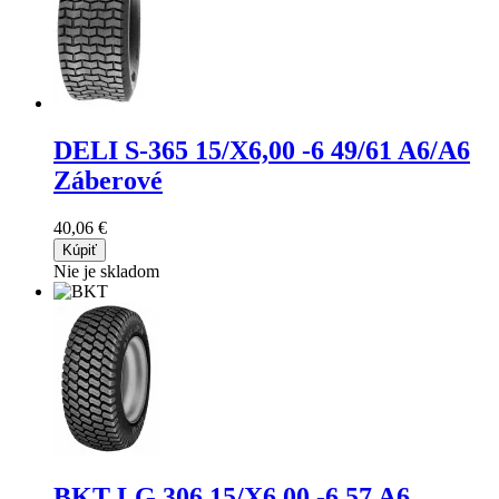
DELI S-365
15/X6,00 -6 49/61 A6/A6
Záberové
40,06 €
Kúpiť
Nie je skladom
BKT LG 306
15/X6,00 -6 57 A6