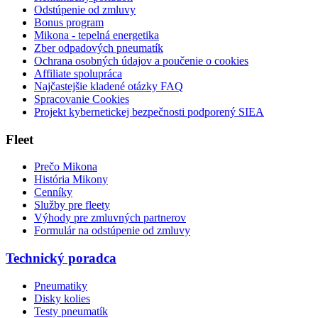
Odstúpenie od zmluvy
Bonus program
Mikona - tepelná energetika
Zber odpadových pneumatík
Ochrana osobných údajov a poučenie o cookies
Affiliate spolupráca
Najčastejšie kladené otázky FAQ
Spracovanie Cookies
Projekt kybernetickej bezpečnosti podporený SIEA
Fleet
Prečo Mikona
História Mikony
Cenníky
Služby pre fleety
Výhody pre zmluvných partnerov
Formulár na odstúpenie od zmluvy
Technický poradca
Pneumatiky
Disky kolies
Testy pneumatík