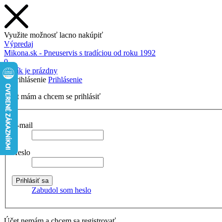
Využite možnosť lacno nakúpiť
Výpredaj
Mikona.sk - Pneuservis s tradíciou od roku 1992
0
Košík je prázdny
Prihlásenie
Účet mám a chcem se prihlásiť
E-mail
Heslo
Zabudol som heslo
Účet nemám a chcem sa registrovať