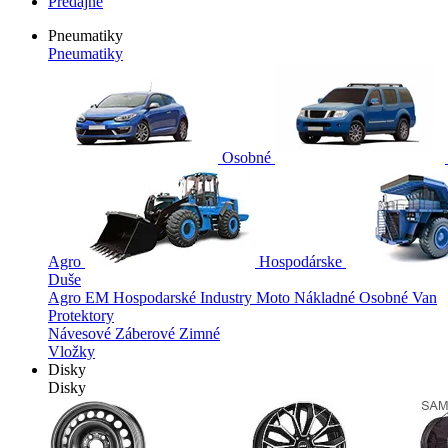
Predajne
Pneumatiky
Pneumatiky
Osobné
Agro
Hospodárske
Duše
Agro
EM
Hospodarské
Industry
Moto
Nákladné
Osobné
Van
Protektory
Návesové
Záberové
Zimné
Vložky
Disky
Disky