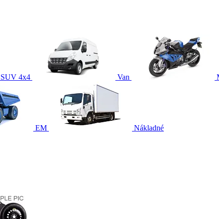
SUV 4x4
Van
EM
Nákladné