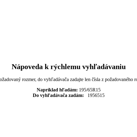
Nápoveda k rýchlemu vyhľadávaniu
požadovaný rozmer, do vyhľadávača zadajte len čísla z požadovaného r
Napríklad hľadám:
195/65R15
Do vyhľadávača zadám:
1956515