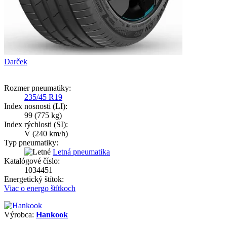
Darček
Rozmer pneumatiky:
235/45 R19
Index nosnosti (LI):
99
(775 kg)
Index rýchlosti (SI):
V
(240 km/h)
Typ pneumatiky:
Letná pneumatika
Katalógové číslo:
1034451
Energetický štítok:
Viac o energo štítkoch
Výrobca:
Hankook