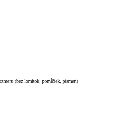
ozmeru (bez lomítok, pomĺčiek, písmen)