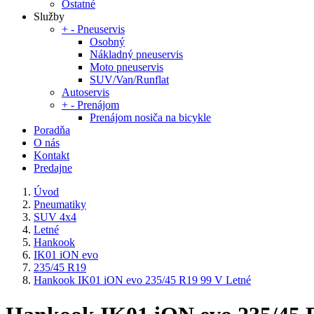
Ostatné
Služby
+
-
Pneuservis
Osobný
Nákladný pneuservis
Moto pneuservis
SUV/Van/Runflat
Autoservis
+
-
Prenájom
Prenájom nosiča na bicykle
Poradňa
O nás
Kontakt
Predajne
Úvod
Pneumatiky
SUV 4x4
Letné
Hankook
IK01 iON evo
235/45 R19
Hankook IK01 iON evo 235/45 R19 99 V Letné