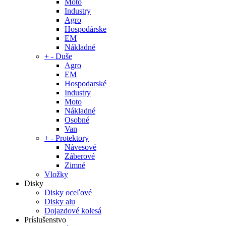
Moto
Industry
Agro
Hospodárske
EM
Nákladné
+
-
Duše
Agro
EM
Hospodarské
Industry
Moto
Nákladné
Osobné
Van
+
-
Protektory
Návesové
Záberové
Zimné
Vložky
Disky
Disky oceľové
Disky alu
Dojazdové kolesá
Príslušenstvo