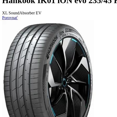
Hankook IK01 iON evo 235/45 
XL SoundAbsorber EV
Porovnať