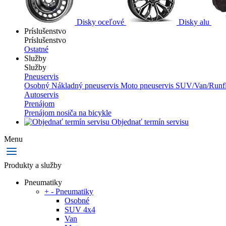
Disky oceľové
Disky alu
Príslušenstvo
Príslušenstvo
Ostatné
Služby
Služby
Pneuservis
Osobný
Nákladný pneuservis
Moto pneuservis
SUV/Van/Runfl
Autoservis
Prenájom
Prenájom nosiča na bicykle
Objednať termín servisu
Menu
Produkty a služby
Pneumatiky
+
-
Pneumatiky
Osobné
SUV 4x4
Van