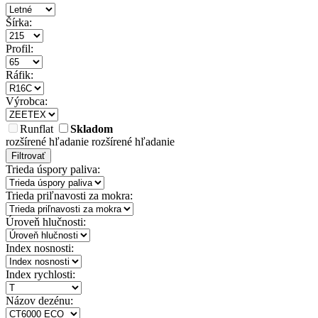
Šírka:
Profil:
Ráfik:
Výrobca:
Runflat
Skladom
rozšírené hľadanie
rozšírené hľadanie
Filtrovať
Trieda úspory paliva:
Trieda priľnavosti za mokra:
Úroveň hlučnosti:
Index nosnosti:
Index rychlosti:
Názov dezénu: