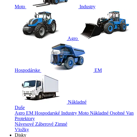
Moto
Industry
Agro
Hospodárske
EM
Nákladné
Duše
Agro
EM
Hospodarské
Industry
Moto
Nákladné
Osobné
Van
Protektory
Návesové
Záberové
Zimné
Vložky
Disky