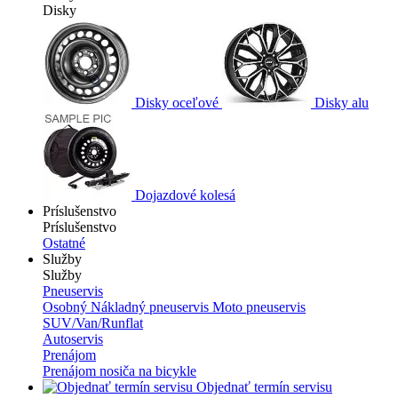
Disky
Disky oceľové
Disky alu
Dojazdové kolesá
Príslušenstvo
Príslušenstvo
Ostatné
Služby
Služby
Pneuservis
Osobný
Nákladný pneuservis
Moto pneuservis
SUV/Van/Runflat
Autoservis
Prenájom
Prenájom nosiča na bicykle
Objednať termín servisu