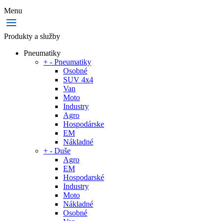
Menu
Produkty a služby
Pneumatiky
+
-
Pneumatiky
Osobné
SUV 4x4
Van
Moto
Industry
Agro
Hospodárske
EM
Nákladné
+
-
Duše
Agro
EM
Hospodarské
Industry
Moto
Nákladné
Osobné