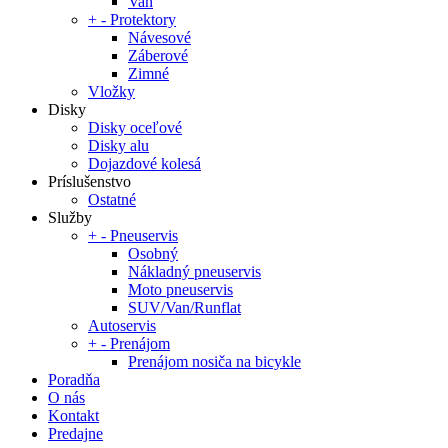
Van
+
-
Protektory
Návesové
Záberové
Zimné
Vložky
Disky
Disky oceľové
Disky alu
Dojazdové kolesá
Príslušenstvo
Ostatné
Služby
+
-
Pneuservis
Osobný
Nákladný pneuservis
Moto pneuservis
SUV/Van/Runflat
Autoservis
+
-
Prenájom
Prenájom nosiča na bicykle
Poradňa
O nás
Kontakt
Predajne