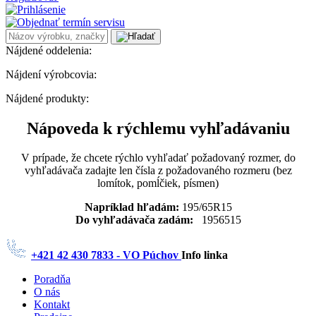
Nájdené oddelenia:
Nájdení výrobcovia:
Nájdené produkty:
Nápoveda k rýchlemu vyhľadávaniu
V prípade, že chcete rýchlo vyhľadať požadovaný rozmer, do
vyhľadávača zadajte len čísla z požadovaného rozmeru (bez
lomítok, pomĺčiek, písmen)
Napríklad hľadám:
195/65R15
Do vyhľadávača zadám:
1956515
+421 42 430 7833 - VO Púchov
Info linka
Poradňa
O nás
Kontakt