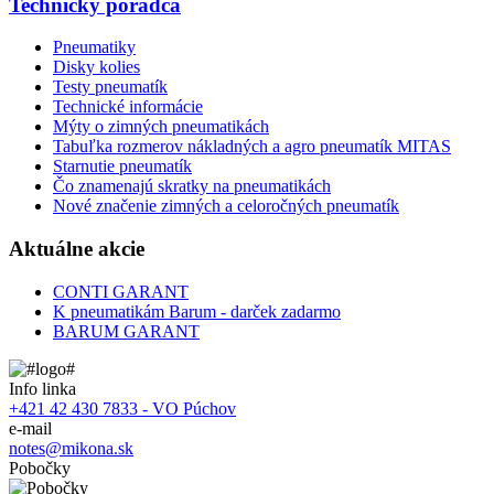
Technický poradca
Pneumatiky
Disky kolies
Testy pneumatík
Technické informácie
Mýty o zimných pneumatikách
Tabuľka rozmerov nákladných a agro pneumatík MITAS
Starnutie pneumatík
Čo znamenajú skratky na pneumatikách
Nové značenie zimných a celoročných pneumatík
Aktuálne akcie
CONTI GARANT
K pneumatikám Barum - darček zadarmo
BARUM GARANT
Info linka
+421 42 430 7833 - VO Púchov
e-mail
notes@mikona.sk
Pobočky