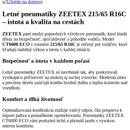
Letné pneumatiky ZEETEX 215/65 R16C
– istota a kvalita na cestách
ZEETEX
patrí medzi popredných výrobcov pneumatík, ktorí kladú
dôraz na bezpečnosť, spoľahlivosť a pohodlie vodiča. Model
CT6000 ECO
v rozmere
215/65 R16C
je určený pre vodičov, ktorí
hľadajú stabilný výkon a istotu v každej situácii.
Bezpečnosť a istota v každom počasí
Letné pneumatiky ZEETEX sú navrhnuté tak, aby poskytovali
vynikajúcu priľnavosť na mokrej aj suchej vozovke. Moderná zmes
a precízny dezén zaisťujú kratšiu brzdnú dráhu a lepšiu kontrolu nad
vozidlom.
Komfort a dlhá životnosť
Optimalizovaná konštrukcia znižuje valivý odpor, čím prispieva k
úspore paliva a pomalšiemu opotrebovaniu. Pneumatiky ZEETEX
CT6000 ECO vám poskytnú tichú a plynulú jazdu s vysokou
mierou komfortu.