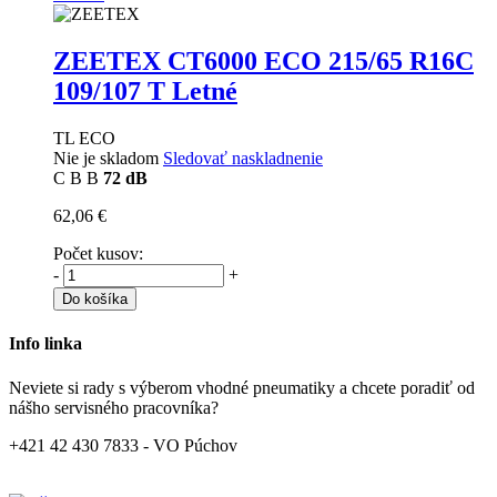
ZEETEX CT6000 ECO
215/65 R16C
109/107 T Letné
TL ECO
Nie je skladom
Sledovať naskladnenie
C
B
B
72 dB
62,06 €
Počet kusov:
-
+
Do košíka
Info linka
Neviete si rady s výberom vhodné pneumatiky a chcete poradiť od
nášho servisného pracovníka?
+421 42 430 7833 - VO Púchov