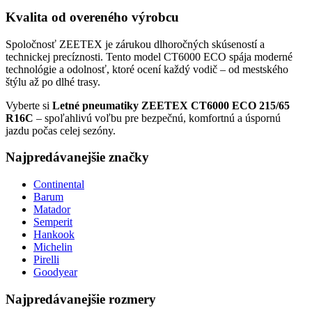
Kvalita od overeného výrobcu
Spoločnosť ZEETEX je zárukou dlhoročných skúseností a
technickej precíznosti. Tento model CT6000 ECO spája moderné
technológie a odolnosť, ktoré ocení každý vodič – od mestského
štýlu až po dlhé trasy.
Vyberte si
Letné pneumatiky ZEETEX CT6000 ECO 215/65
R16C
– spoľahlivú voľbu pre bezpečnú, komfortnú a úspornú
jazdu počas celej sezóny.
Najpredávanejšie značky
Continental
Barum
Matador
Semperit
Hankook
Michelin
Pirelli
Goodyear
Najpredávanejšie rozmery