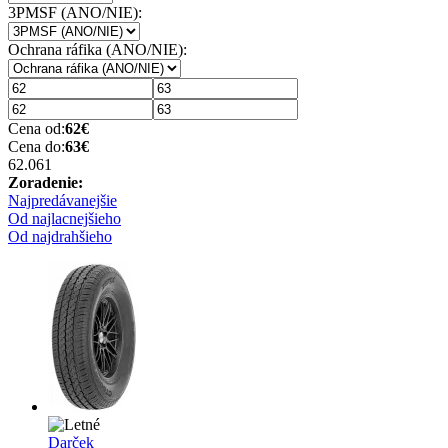
3PMSF (ANO/NIE):
Ochrana ráfika (ANO/NIE):
Cena od:
62
€
Cena do:
63
€
62.06
1
Zoradenie:
Najpredávanejšie
Od najlacnejšieho
Od najdrahšieho
Darček