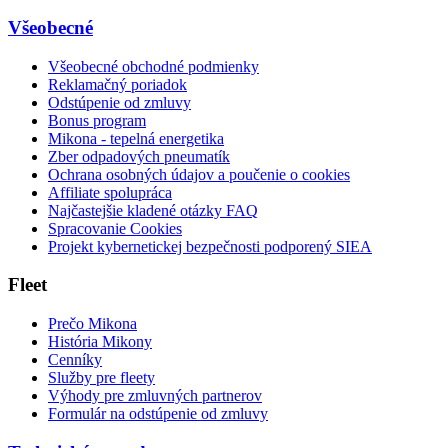
Všeobecné
Všeobecné obchodné podmienky
Reklamačný poriadok
Odstúpenie od zmluvy
Bonus program
Mikona - tepelná energetika
Zber odpadových pneumatík
Ochrana osobných údajov a poučenie o cookies
Affiliate spolupráca
Najčastejšie kladené otázky FAQ
Spracovanie Cookies
Projekt kybernetickej bezpečnosti podporený SIEA
Fleet
Prečo Mikona
História Mikony
Cenníky
Služby pre fleety
Výhody pre zmluvných partnerov
Formulár na odstúpenie od zmluvy