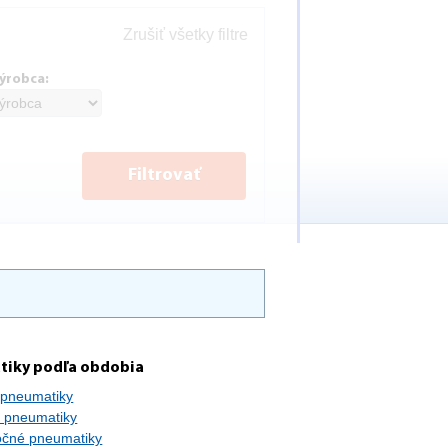
Zrušiť všetky filtre
ýrobca:
Filtrovať
tiky podľa obdobia
 pneumatiky
 pneumatiky
očné pneumatiky