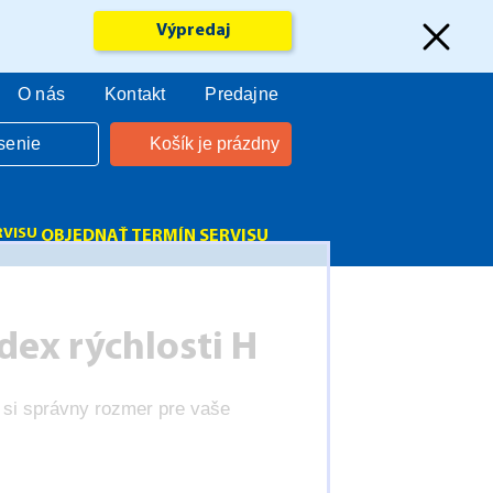
Výpredaj
O nás
Kontakt
Predajne
senie
Košík je prázdny
OBJEDNAŤ TERMÍN SERVISU
ex rýchlosti H
 si správny rozmer pre vaše