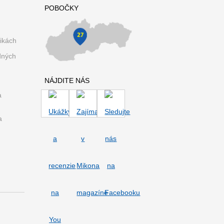
POBOČKY
ikách
dných
NÁJDITE NÁS
a
a