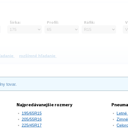
Šírka:
Profil:
Ráfik:
V
hľadanie
rozšírené hľadanie
ny tovar.
Najpredávanejšie rozmery
Pneuma
195/65R15
Letné
205/55R16
Zimné
225/45R17
Celor