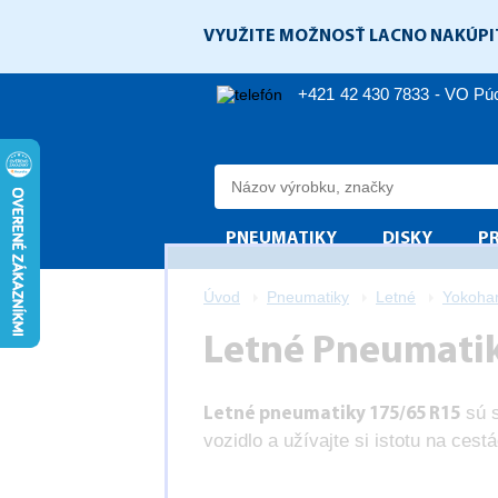
VYUŽITE MOŽNOSŤ LACNO NAKÚPI
+421 42 430 7833 - VO P
PNEUMATIKY
DISKY
P
Úvod
Pneumatiky
Letné
Yokoh
Letné Pneumatik
sú s
Letné pneumatiky 175/65 R15
vozidlo a užívajte si istotu na cest