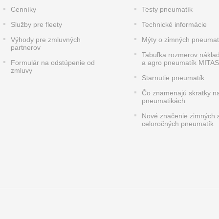
Cenníky
Testy pneumatík
Služby pre fleety
Technické informácie
Výhody pre zmluvných
Mýty o zimných pneumat
partnerov
Tabuľka rozmerov nákla
Formulár na odstúpenie od
a agro pneumatík MITAS
zmluvy
Starnutie pneumatík
Čo znamenajú skratky n
pneumatikách
Nové značenie zimných 
celoročných pneumatík