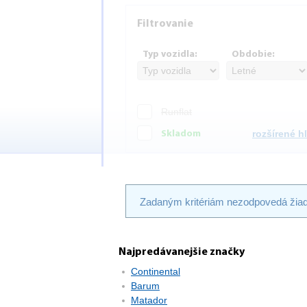
Filtrovanie
Typ vozidla:
Obdobie:
Runflat
rozšírené 
Skladom
Zadaným kritériám nezodpovedá žiad
Najpredávanejšie značky
Continental
Barum
Matador