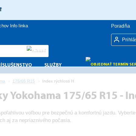
Ť
úchov
Info linka
Poradňa
Prihlá
RÍSLUŠENSTVO
SLUŽBY
ama
175/65 R15
Index rýchlosti H
y Yokohama 175/65 R15 - Ind
poľahlivou voľbou pre bezpečnú a komfortnú jazdu. Vyberte
ách aj za nepriaznivého počasia.