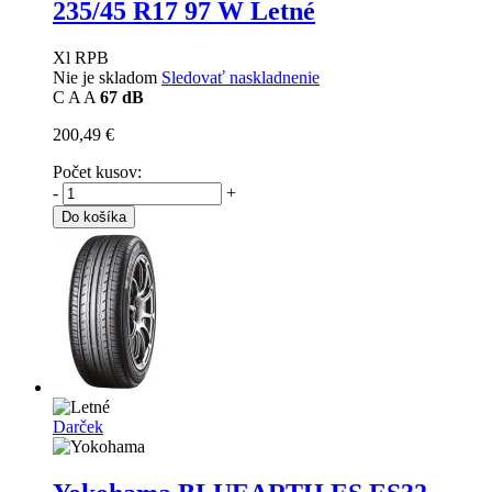
235/45 R17 97 W Letné
Xl RPB
Nie je skladom
Sledovať naskladnenie
C
A
A
67 dB
200,49 €
Počet kusov:
-
+
Do košíka
Darček