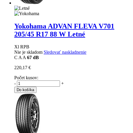
Yokohama ADVAN FLEVA V701
205/45 R17 88 W Letné
Xl RPB
Nie je skladom
Sledovať naskladnenie
C
A
A
67 dB
220,17 €
Počet kusov:
-
+
Do košíka