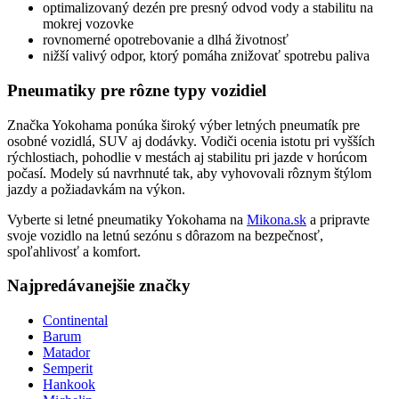
optimalizovaný dezén pre presný odvod vody a stabilitu na
mokrej vozovke
rovnomerné opotrebovanie a dlhá životnosť
nižší valivý odpor, ktorý pomáha znižovať spotrebu paliva
Pneumatiky pre rôzne typy vozidiel
Značka Yokohama ponúka široký výber letných pneumatík pre
osobné vozidlá, SUV aj dodávky. Vodiči ocenia istotu pri vyšších
rýchlostiach, pohodlie v mestách aj stabilitu pri jazde v horúcom
počasí. Modely sú navrhnuté tak, aby vyhovovali rôznym štýlom
jazdy a požiadavkám na výkon.
Vyberte si letné pneumatiky Yokohama na
Mikona.sk
a pripravte
svoje vozidlo na letnú sezónu s dôrazom na bezpečnosť,
spoľahlivosť a komfort.
Najpredávanejšie značky
Continental
Barum
Matador
Semperit
Hankook