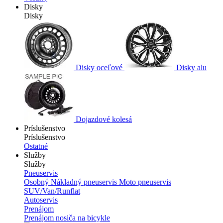
Disky
Disky
Disky oceľové
Disky alu
Dojazdové kolesá
Príslušenstvo
Príslušenstvo
Ostatné
Služby
Služby
Pneuservis
Osobný
Nákladný pneuservis
Moto pneuservis
SUV/Van/Runflat
Autoservis
Prenájom
Prenájom nosiča na bicykle