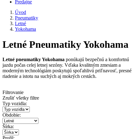
Predajne
Úvod
Pneumatiky
Letné
Yokohama
Letné Pneumatiky Yokohama
Letné pneumatiky Yokohama
ponúkajú bezpečnú a komfortnú
jazdu počas celej letnej sezóny. Vďaka kvalitným zmesiam a
moderným technológiám poskytujú spoľahlivú priľnavosť, presné
riadenie a istotu na suchých aj mokrých cestách.
Filtrovanie
Zrušiť všetky filtre
Typ vozidla:
Obdobie:
Šírka:
Profil: