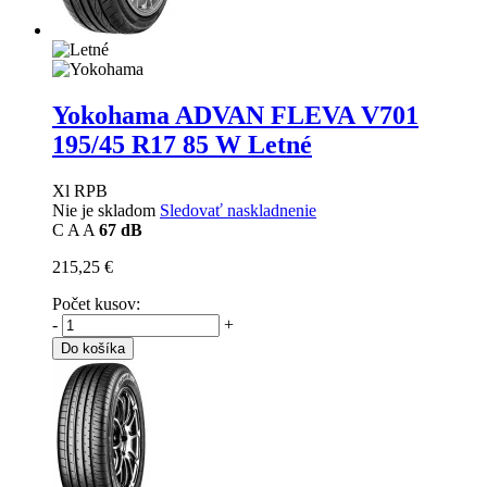
Yokohama ADVAN FLEVA V701
195/45 R17 85 W Letné
Xl RPB
Nie je skladom
Sledovať naskladnenie
C
A
A
67 dB
215,25 €
Počet kusov:
-
+
Do košíka