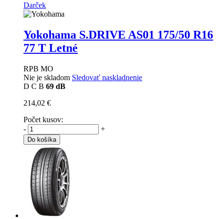
Darček
Yokohama S.DRIVE AS01
175/50 R16
77 T Letné
RPB MO
Nie je skladom
Sledovať naskladnenie
D
C
B
69 dB
214,02 €
Počet kusov:
-
+
Do košíka