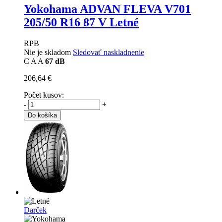
Yokohama ADVAN FLEVA V701
205/50 R16 87 V Letné
RPB
Nie je skladom
Sledovať naskladnenie
C
A
A
67 dB
206,64 €
Počet kusov:
-
+
Do košíka
Darček