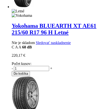
Yokohama BLUEARTH XT AE61
215/60 R17 96 H Letné
Nie je skladom
Sledovať naskladnenie
C
A
A
68 dB
220,17 €
Počet kusov:
-
+
Do košíka