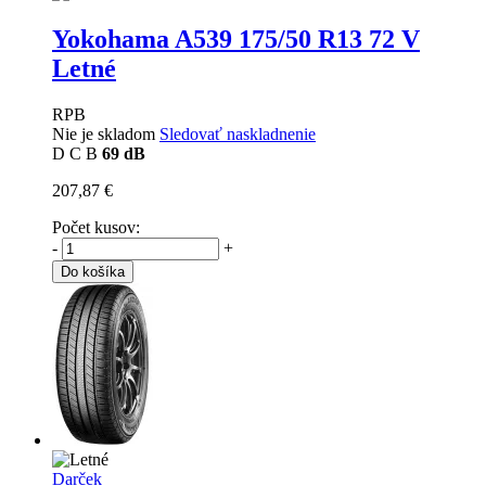
Yokohama A539
175/50 R13 72 V
Letné
RPB
Nie je skladom
Sledovať naskladnenie
D
C
B
69 dB
207,87 €
Počet kusov:
-
+
Do košíka
Darček