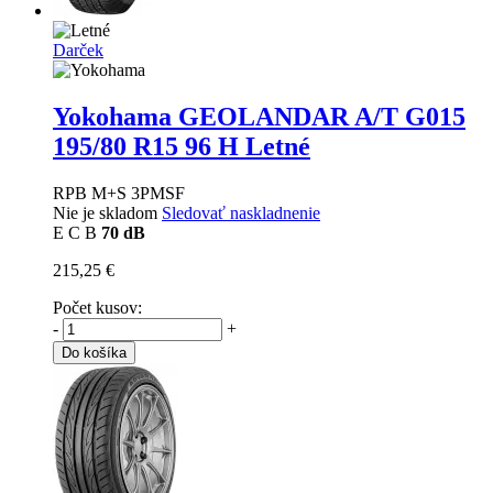
Darček
Yokohama GEOLANDAR A/T G015
195/80 R15 96 H Letné
RPB M+S 3PMSF
Nie je skladom
Sledovať naskladnenie
E
C
B
70 dB
215,25 €
Počet kusov:
-
+
Do košíka