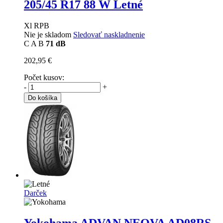
205/45 R17 88 W Letné
Xl RPB
Nie je skladom
Sledovať naskladnenie
C
A
B
71 dB
202,95 €
Počet kusov:
-
+
Do košíka
Darček