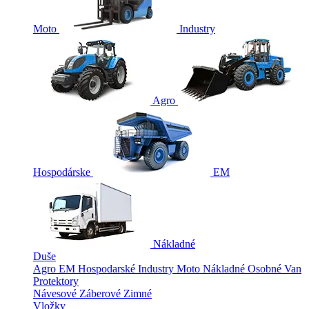
Moto
Industry
Agro
Hospodárske
EM
Nákladné
Duše
Agro
EM
Hospodarské
Industry
Moto
Nákladné
Osobné
Van
Protektory
Návesové
Záberové
Zimné
Vložky