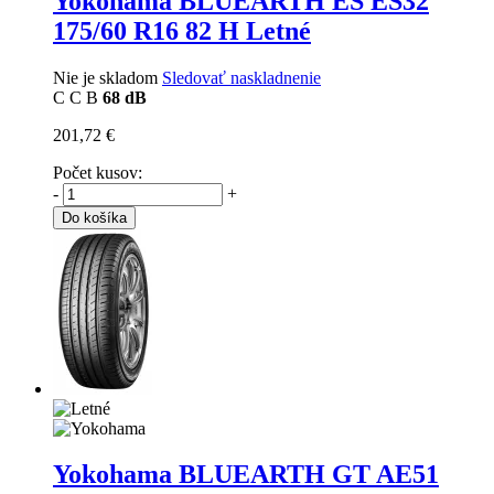
Yokohama BLUEARTH ES ES32
175/60 R16 82 H Letné
Nie je skladom
Sledovať naskladnenie
C
C
B
68 dB
201,72 €
Počet kusov:
-
+
Do košíka
Yokohama BLUEARTH GT AE51