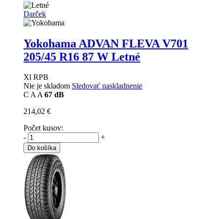
Darček
Yokohama ADVAN FLEVA V701
205/45 R16 87 W Letné
Xl RPB
Nie je skladom
Sledovať naskladnenie
C
A
A
67 dB
214,02 €
Počet kusov:
-
+
Do košíka