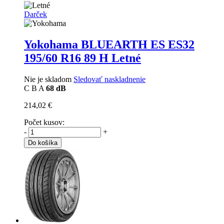
Darček
Yokohama BLUEARTH ES ES32
195/60 R16 89 H Letné
Nie je skladom
Sledovať naskladnenie
C
B
A
68 dB
214,02 €
Počet kusov:
-
+
Do košíka