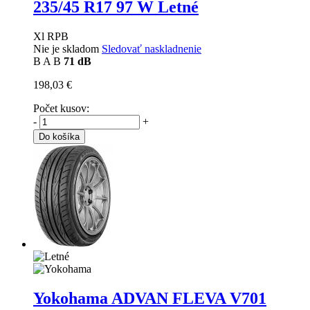
235/45 R17 97 W Letné
Xl RPB
Nie je skladom
Sledovať naskladnenie
B
A
B
71 dB
198,03 €
Počet kusov:
-
+
Do košíka
Yokohama ADVAN FLEVA V701