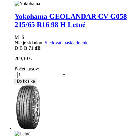
Yokohama GEOLANDAR CV G058
215/65 R16 98 H Letné
M+S
Nie je skladom
Sledovať naskladnenie
D
B
B
71 dB
209,10 €
Počet kusov:
-
+
Do košíka