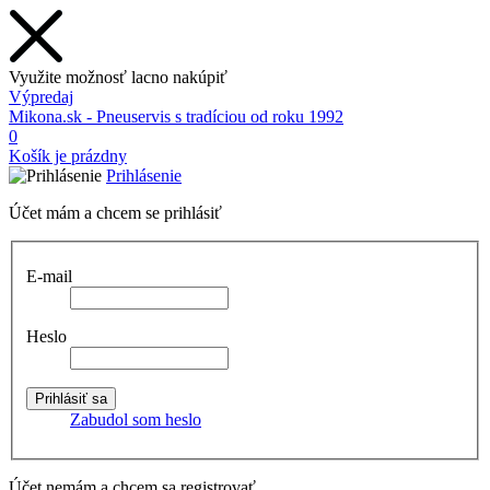
Využite možnosť lacno nakúpiť
Výpredaj
Mikona.sk - Pneuservis s tradíciou od roku 1992
0
Košík je prázdny
Prihlásenie
Účet mám a chcem se prihlásiť
E-mail
Heslo
Zabudol som heslo
Účet nemám a chcem sa registrovať