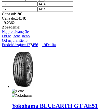
Cena od:
19
€
Cena do:
1414
€
19.2
362
Zoradenie:
Najpredávanejšie
Od najlacnejšieho
Od najdrahšieho
Predchádzajúca
1
2
3
4
5
6
…
19
Ďalšia
Yokohama BLUEARTH GT AE51