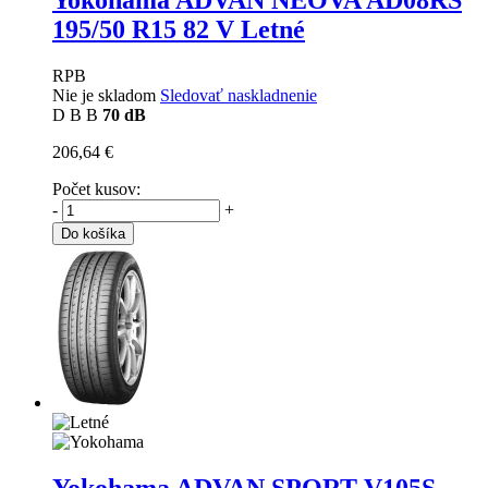
Yokohama ADVAN NEOVA AD08RS
195/50 R15 82 V Letné
RPB
Nie je skladom
Sledovať naskladnenie
D
B
B
70 dB
206,64 €
Počet kusov:
-
+
Do košíka