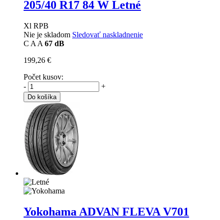
205/40 R17 84 W Letné
Xl RPB
Nie je skladom
Sledovať naskladnenie
C
A
A
67 dB
199,26 €
Počet kusov:
-
+
Do košíka
Yokohama ADVAN FLEVA V701