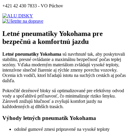
+421 42 430 7833 - VO Púchov
Letné pneumatiky Yokohama pre
bezpečnú a komfortnú jazdu
Letné pneumatiky Yokohama
sú navrhnuté tak, aby poskytovali
stabilitu, presné ovládanie a maximálnu bezpečnosť počas teplej
sezóny. Vďaka moderným materiálom zvládajú vysoké teploty,
intenzívne slnečné žiarenie aj rýchle zmeny povrchu vozovky.
Ocenia ich vodiči, ktorí hľadajú istotu na suchých cestách aj počas
dažďa.
Pokročilé dezénové bloky sú optimalizované pre efektívny odvod
vody a spoľahlivú priľnavosť, čo minimalizuje riziko šmyku.
Zároveň znižujú hlučnosť a zvyšujú komfort jazdy na
každodenných aj dlhších trasách.
Výhody letných pneumatík Yokohama
odolné gumové zmesi pripravené na vysoké teploty