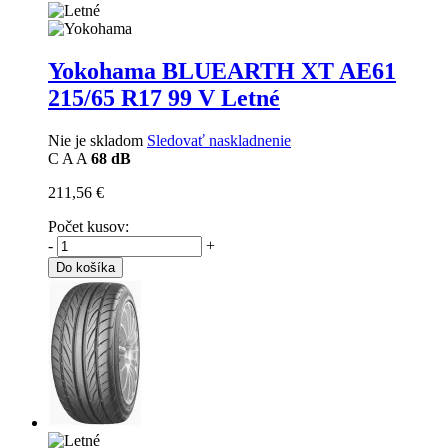
Yokohama BLUEARTH XT AE61
215/65 R17 99 V Letné
Nie je skladom
Sledovať naskladnenie
C
A
A
68 dB
211,56 €
Počet kusov:
-
+
Do košíka