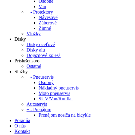
Osobné
Van
+
-
Protektory
Návesové
Záberové
Zimné
Vložky
Disky
Disky oceľové
Disky alu
Dojazdové kolesá
Príslušenstvo
Ostatné
Služby
+
-
Pneuservis
Osobný
Nákladný pneuservis
Moto pneuservis
SUV/Van/Runflat
Autoservis
+
-
Prenájom
Prenájom nosiča na bicykle
Poradňa
O nás
Kontakt