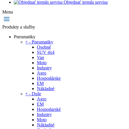
Objednať termín servisu
Menu
Produkty a služby
Pneumatiky
+
-
Pneumatiky
Osobné
SUV 4x4
Van
Moto
Industry
Agro
Hospodárske
EM
Nákladné
+
-
Duše
Agro
EM
Hospodarské
Industry
Moto
Nákladné