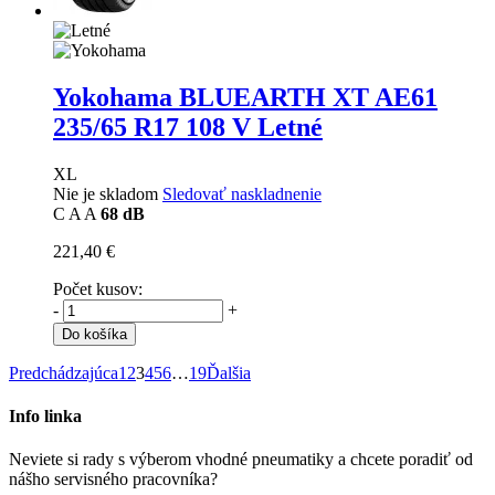
Yokohama BLUEARTH XT AE61
235/65 R17 108 V Letné
XL
Nie je skladom
Sledovať naskladnenie
C
A
A
68 dB
221,40 €
Počet kusov:
-
+
Do košíka
Predchádzajúca
1
2
3
4
5
6
…
19
Ďalšia
Info linka
Neviete si rady s výberom vhodné pneumatiky a chcete poradiť od
nášho servisného pracovníka?