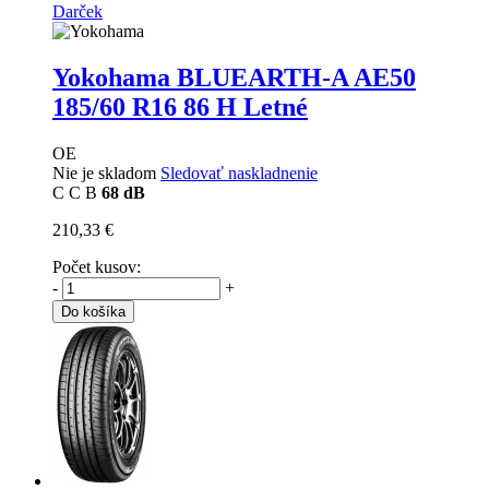
Darček
Yokohama BLUEARTH-A AE50
185/60 R16 86 H Letné
OE
Nie je skladom
Sledovať naskladnenie
C
C
B
68 dB
210,33 €
Počet kusov:
-
+
Do košíka