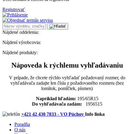
Registrovať
Nájdené oddelenia:
Nájdení výrobcovia:
Nájdené produkty:
Nápoveda k rýchlemu vyhľadávaniu
V prípade, že chcete rýchlo vyhľadať požadovaný rozmer, do
vyhľadávača zadajte len čísla z požadovaného rozmeru (bez
lomítok, pomĺčiek, písmen)
Napríklad hľadám:
195/65R15
Do vyhľadávača zadám:
1956515
+421 42 430 7833 - VO Púchov
Info linka
Poradňa
O nás