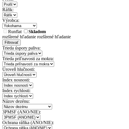
Ráfik:
Výrobca:
Runflat
Skladom
rozšírené hľadanie
rozšírené hľadanie
Filtrovať
Trieda úspory paliva:
Trieda priľnavosti za mokra:
Úroveň hlučnosti:
Index nosnosti:
Index rychlosti:
Názov dezénu:
3PMSF (ANO/NIE):
Ochrana ráfika (ANO/NIE):