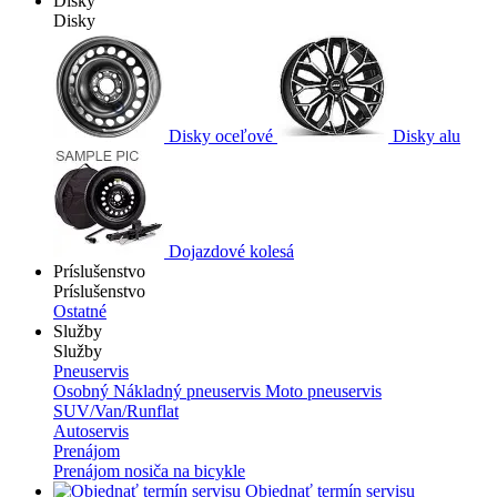
Disky
Disky
Disky oceľové
Disky alu
Dojazdové kolesá
Príslušenstvo
Príslušenstvo
Ostatné
Služby
Služby
Pneuservis
Osobný
Nákladný pneuservis
Moto pneuservis
SUV/Van/Runflat
Autoservis
Prenájom
Prenájom nosiča na bicykle
Objednať termín servisu