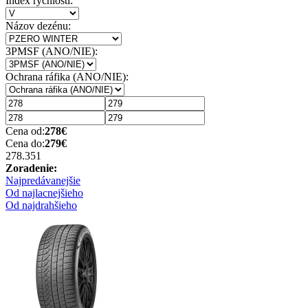
Index rychlosti:
Názov dezénu:
3PMSF (ANO/NIE):
Ochrana ráfika (ANO/NIE):
Cena od:
278
€
Cena do:
279
€
278.35
1
Zoradenie:
Najpredávanejšie
Od najlacnejšieho
Od najdrahšieho