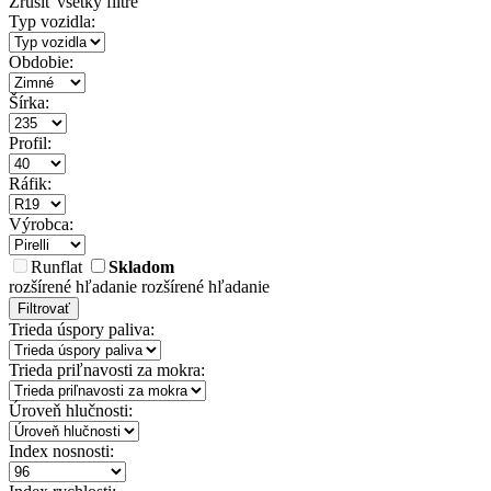
Zrušiť všetky filtre
Typ vozidla:
Obdobie:
Šírka:
Profil:
Ráfik:
Výrobca:
Runflat
Skladom
rozšírené hľadanie
rozšírené hľadanie
Filtrovať
Trieda úspory paliva:
Trieda priľnavosti za mokra:
Úroveň hlučnosti:
Index nosnosti: