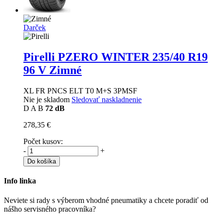
Darček
Pirelli PZERO WINTER
235/40 R19
96 V Zimné
XL FR PNCS ELT T0 M+S 3PMSF
Nie je skladom
Sledovať naskladnenie
D
A
B
72 dB
278,35 €
Počet kusov:
-
+
Do košíka
Info linka
Neviete si rady s výberom vhodné pneumatiky a chcete poradiť od
nášho servisného pracovníka?