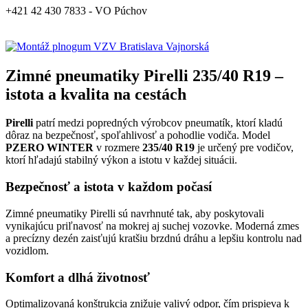
+421 42 430 7833 - VO Púchov
Zimné pneumatiky Pirelli 235/40 R19 –
istota a kvalita na cestách
Pirelli
patrí medzi popredných výrobcov pneumatík, ktorí kladú
dôraz na bezpečnosť, spoľahlivosť a pohodlie vodiča. Model
PZERO WINTER
v rozmere
235/40 R19
je určený pre vodičov,
ktorí hľadajú stabilný výkon a istotu v každej situácii.
Bezpečnosť a istota v každom počasí
Zimné pneumatiky Pirelli sú navrhnuté tak, aby poskytovali
vynikajúcu priľnavosť na mokrej aj suchej vozovke. Moderná zmes
a precízny dezén zaisťujú kratšiu brzdnú dráhu a lepšiu kontrolu nad
vozidlom.
Komfort a dlhá životnosť
Optimalizovaná konštrukcia znižuje valivý odpor, čím prispieva k