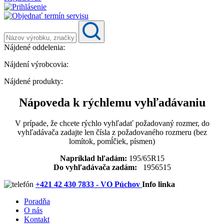
Nájdené oddelenia:
Nájdení výrobcovia:
Nájdené produkty:
Nápoveda k rýchlemu vyhľadávaniu
V prípade, že chcete rýchlo vyhľadať požadovaný rozmer, do
vyhľadávača zadajte len čísla z požadovaného rozmeru (bez
lomítok, pomĺčiek, písmen)
Napríklad hľadám:
195/65R15
Do vyhľadávača zadám:
1956515
+421 42 430 7833 - VO Púchov
Info linka
Poradňa
O nás
Kontakt