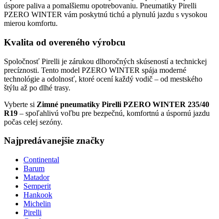
úspore paliva a pomalšiemu opotrebovaniu. Pneumatiky Pirelli
PZERO WINTER vám poskytnú tichú a plynulú jazdu s vysokou
mierou komfortu.
Kvalita od overeného výrobcu
Spoločnosť Pirelli je zárukou dlhoročných skúseností a technickej
precíznosti. Tento model PZERO WINTER spája moderné
technológie a odolnosť, ktoré ocení každý vodič – od mestského
štýlu až po dlhé trasy.
Vyberte si
Zimné pneumatiky Pirelli PZERO WINTER 235/40
R19
– spoľahlivú voľbu pre bezpečnú, komfortnú a úspornú jazdu
počas celej sezóny.
Najpredávanejšie značky
Continental
Barum
Matador
Semperit
Hankook
Michelin
Pirelli