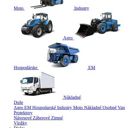
Moto
Industry
Agro
Hospodárske
EM
Nákladné
Duše
Agro
EM
Hospodarské
Industry
Moto
Nákladné
Osobné
Van
Protektory
Návesové
Záberové
Zimné
Vložky