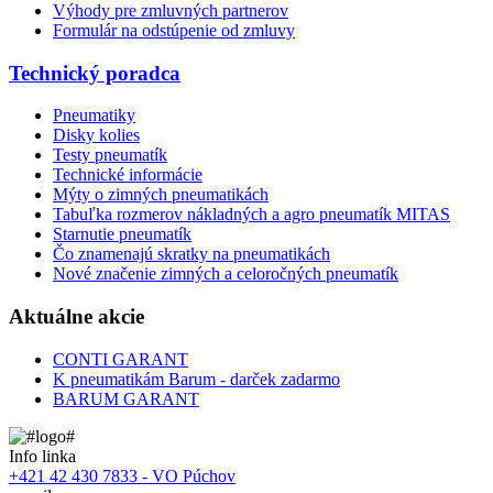
Výhody pre zmluvných partnerov
Formulár na odstúpenie od zmluvy
Technický poradca
Pneumatiky
Disky kolies
Testy pneumatík
Technické informácie
Mýty o zimných pneumatikách
Tabuľka rozmerov nákladných a agro pneumatík MITAS
Starnutie pneumatík
Čo znamenajú skratky na pneumatikách
Nové značenie zimných a celoročných pneumatík
Aktuálne akcie
CONTI GARANT
K pneumatikám Barum - darček zadarmo
BARUM GARANT
Info linka
+421 42 430 7833 - VO Púchov