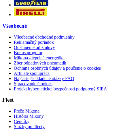
Všeobecné
Všeobecné obchodné podmienky
Reklamačný poriadok
Odstúpenie od zmluvy
Bonus program
Mikona - tepelná energetika
Zber odpadových pneumatík
Ochrana osobných údajov a poučenie o cookies
Affiliate spolupráca
Najčastejšie kladené otázky FAQ
Spracovanie Cookies
Projekt kybernetickej bezpečnosti podporený SIEA
Fleet
Prečo Mikona
História Mikony
Cenníky
Služby pre fleety