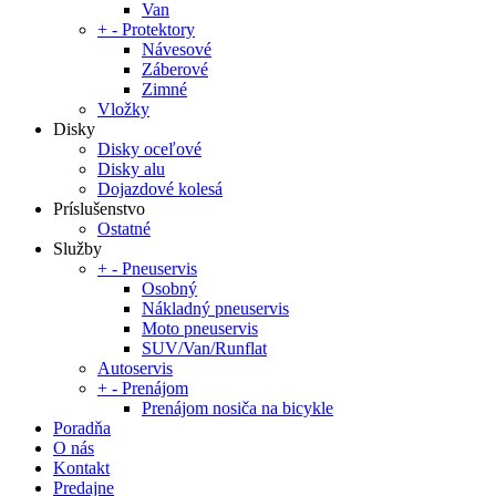
Van
+
-
Protektory
Návesové
Záberové
Zimné
Vložky
Disky
Disky oceľové
Disky alu
Dojazdové kolesá
Príslušenstvo
Ostatné
Služby
+
-
Pneuservis
Osobný
Nákladný pneuservis
Moto pneuservis
SUV/Van/Runflat
Autoservis
+
-
Prenájom
Prenájom nosiča na bicykle
Poradňa
O nás
Kontakt
Predajne