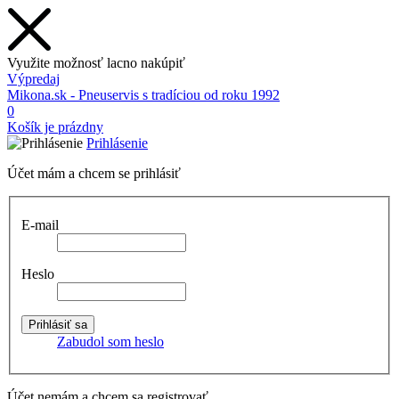
Využite možnosť lacno nakúpiť
Výpredaj
Mikona.sk - Pneuservis s tradíciou od roku 1992
0
Košík je prázdny
Prihlásenie
Účet mám a chcem se prihlásiť
E-mail
Heslo
Zabudol som heslo
Účet nemám a chcem sa registrovať