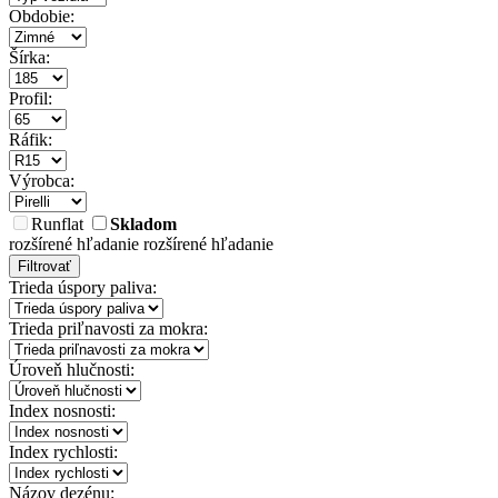
Obdobie:
Šírka:
Profil:
Ráfik:
Výrobca:
Runflat
Skladom
rozšírené hľadanie
rozšírené hľadanie
Filtrovať
Trieda úspory paliva:
Trieda priľnavosti za mokra:
Úroveň hlučnosti:
Index nosnosti:
Index rychlosti:
Názov dezénu: