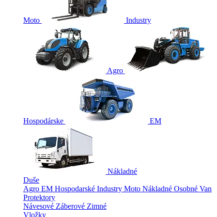
Moto
Industry
Agro
Hospodárske
EM
Nákladné
Duše
Agro
EM
Hospodarské
Industry
Moto
Nákladné
Osobné
Van
Protektory
Návesové
Záberové
Zimné
Vložky