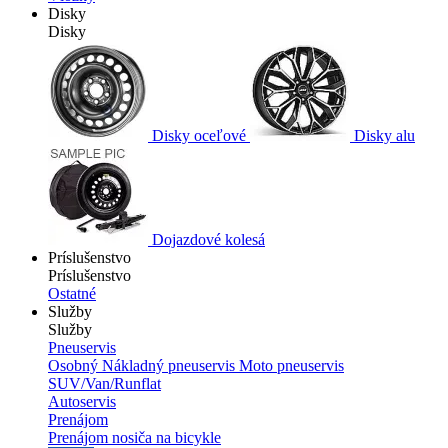
Disky
Disky
Disky oceľové
Disky alu
Dojazdové kolesá
Príslušenstvo
Príslušenstvo
Ostatné
Služby
Služby
Pneuservis
Osobný
Nákladný pneuservis
Moto pneuservis
SUV/Van/Runflat
Autoservis
Prenájom
Prenájom nosiča na bicykle