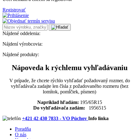
Registrovať
Nájdené oddelenia:
Nájdení výrobcovia:
Nájdené produkty:
Nápoveda k rýchlemu vyhľadávaniu
V prípade, že chcete rýchlo vyhľadať požadovaný rozmer, do
vyhľadávača zadajte len čísla z požadovaného rozmeru (bez
lomítok, pomĺčiek, písmen)
Napríklad hľadám:
195/65R15
Do vyhľadávača zadám:
1956515
+421 42 430 7833 - VO Púchov
Info linka
Poradňa
O nás