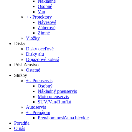
Nákladné
Osobné
Van
+
-
Protektory
Návesové
Záberové
Zimné
Vložky
Disky
Disky oceľové
Disky alu
Dojazdové kolesá
Príslušenstvo
Ostatné
Služby
+
-
Pneuservis
Osobný
Nákladný pneuservis
Moto pneuservis
SUV/Van/Runflat
Autoservis
+
-
Prenájom
Prenájom nosiča na bicykle
Poradňa
O nás