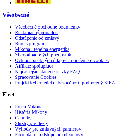
Všeobecné
Všeobecné obchodné podmienky
Reklamačný poriadok
Odstúpenie od zmluvy
Bonus program
Mikona - tepelná energetika
Zber odpadových pneumatík
Ochrana osobných údajov a poučenie o cookies
Affiliate spolupráca
Najčastejšie kladené otázky FAQ
Spracovanie Cookies
Projekt kybernetickej bezpečnosti podporený SIEA
Fleet
Prečo Mikona
História Mikony
Cenníky
Služby pre fleety
Výhody pre zmluvných partnerov
Formulár na odstúpenie od zmluvy