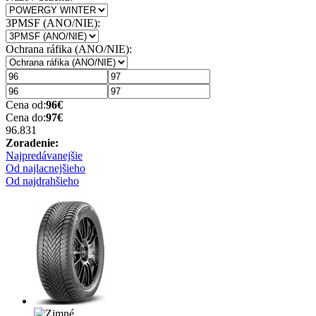
3PMSF (ANO/NIE):
Ochrana ráfika (ANO/NIE):
Cena od:
96
€
Cena do:
97
€
96.83
1
Zoradenie:
Najpredávanejšie
Od najlacnejšieho
Od najdrahšieho