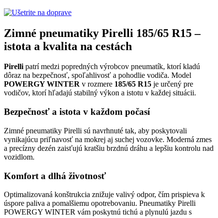
Zimné pneumatiky Pirelli 185/65 R15 –
istota a kvalita na cestách
Pirelli
patrí medzi popredných výrobcov pneumatík, ktorí kladú
dôraz na bezpečnosť, spoľahlivosť a pohodlie vodiča. Model
POWERGY WINTER
v rozmere
185/65 R15
je určený pre
vodičov, ktorí hľadajú stabilný výkon a istotu v každej situácii.
Bezpečnosť a istota v každom počasí
Zimné pneumatiky Pirelli sú navrhnuté tak, aby poskytovali
vynikajúcu priľnavosť na mokrej aj suchej vozovke. Moderná zmes
a precízny dezén zaisťujú kratšiu brzdnú dráhu a lepšiu kontrolu nad
vozidlom.
Komfort a dlhá životnosť
Optimalizovaná konštrukcia znižuje valivý odpor, čím prispieva k
úspore paliva a pomalšiemu opotrebovaniu. Pneumatiky Pirelli
POWERGY WINTER vám poskytnú tichú a plynulú jazdu s