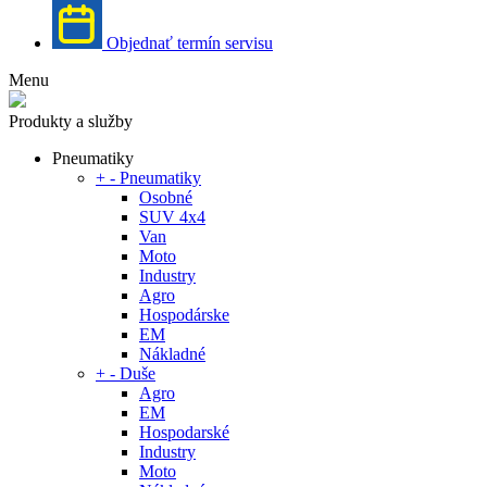
Objednať termín servisu
Menu
Produkty a služby
Pneumatiky
+
-
Pneumatiky
Osobné
SUV 4x4
Van
Moto
Industry
Agro
Hospodárske
EM
Nákladné
+
-
Duše
Agro
EM
Hospodarské
Industry
Moto