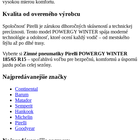
vysokou mierou komfortu.
Kvalita od overeného výrobcu
Spoločnosť Pirelli je zárukou dlhoročných skúseností a technickej
precíznosti. Tento model POWERGY WINTER spája moderné
technológie a odolnosť, ktoré ocení každý vodič – od mestského
štýlu až po dlhé trasy.
Vyberte si
Zimné pneumatiky Pirelli POWERGY WINTER
185/65 R15
– spoľahlivú voľbu pre bezpečnú, komfortnú a úspornú
jazdu počas celej sezóny.
Najpredávanejšie značky
Continental
Barum
Matador
Semperit
Hankook
Michelin
Pirelli
Goodyear