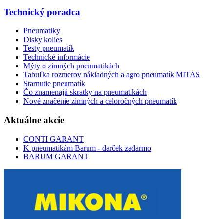
Technický poradca
Pneumatiky
Disky kolies
Testy pneumatík
Technické informácie
Mýty o zimných pneumatikách
Tabuľka rozmerov nákladných a agro pneumatík MITAS
Starnutie pneumatík
Čo znamenajú skratky na pneumatikách
Nové značenie zimných a celoročných pneumatík
Aktuálne akcie
CONTI GARANT
K pneumatikám Barum - darček zadarmo
BARUM GARANT