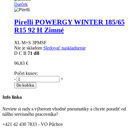
Darček
Pirelli POWERGY WINTER
185/65
R15 92 H Zimné
XL M+S 3PMSF
Nie je skladom
Sledovať naskladnenie
D
C
B
71 dB
96,83 €
Počet kusov:
-
+
Do košíka
Info linka
Neviete si rady s výberom vhodné pneumatiky a chcete poradiť od
nášho servisného pracovníka?
+421 42 430 7833 - VO Púchov