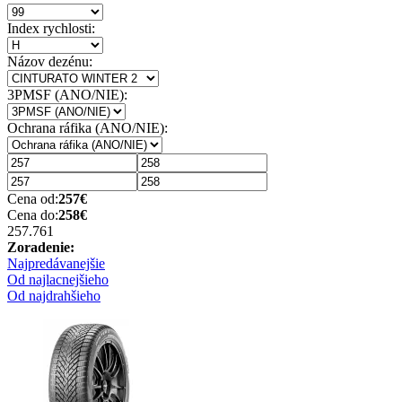
Index rychlosti:
Názov dezénu:
3PMSF (ANO/NIE):
Ochrana ráfika (ANO/NIE):
Cena od:
257
€
Cena do:
258
€
257.76
1
Zoradenie:
Najpredávanejšie
Od najlacnejšieho
Od najdrahšieho