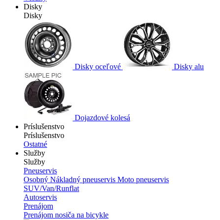
Disky
Disky
Disky oceľové
Disky alu
Dojazdové kolesá
Príslušenstvo
Príslušenstvo
Ostatné
Služby
Služby
Pneuservis
Osobný
Nákladný pneuservis
Moto pneuservis
SUV/Van/Runflat
Autoservis
Prenájom
Prenájom nosiča na bicykle