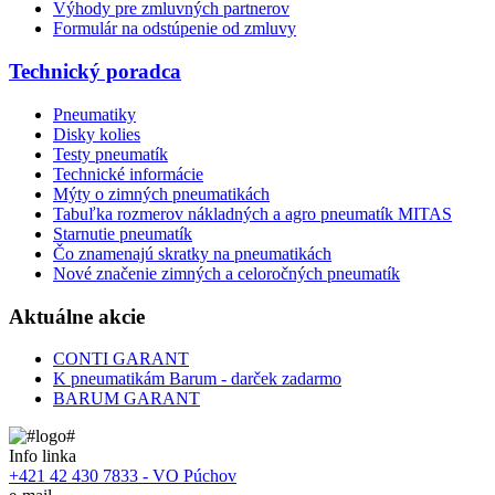
Výhody pre zmluvných partnerov
Formulár na odstúpenie od zmluvy
Technický poradca
Pneumatiky
Disky kolies
Testy pneumatík
Technické informácie
Mýty o zimných pneumatikách
Tabuľka rozmerov nákladných a agro pneumatík MITAS
Starnutie pneumatík
Čo znamenajú skratky na pneumatikách
Nové značenie zimných a celoročných pneumatík
Aktuálne akcie
CONTI GARANT
K pneumatikám Barum - darček zadarmo
BARUM GARANT
Info linka
+421 42 430 7833 - VO Púchov