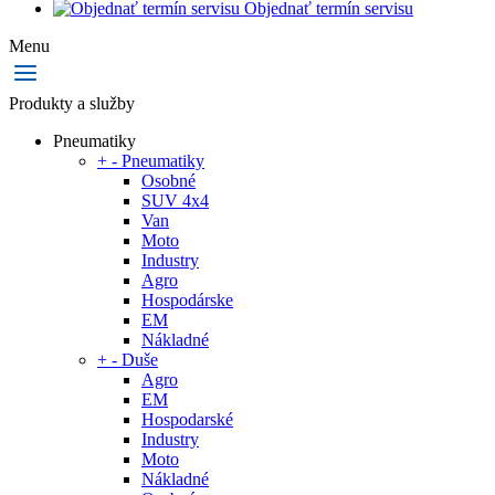
Objednať termín servisu
Menu
Produkty a služby
Pneumatiky
+
-
Pneumatiky
Osobné
SUV 4x4
Van
Moto
Industry
Agro
Hospodárske
EM
Nákladné
+
-
Duše
Agro
EM
Hospodarské
Industry
Moto
Nákladné