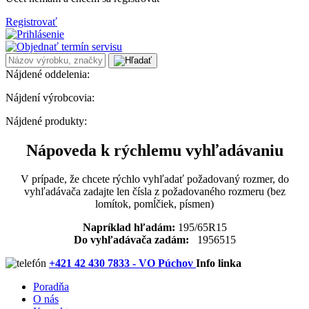
Registrovať
Nájdené oddelenia:
Nájdení výrobcovia:
Nájdené produkty:
Nápoveda k rýchlemu vyhľadávaniu
V prípade, že chcete rýchlo vyhľadať požadovaný rozmer, do
vyhľadávača zadajte len čísla z požadovaného rozmeru (bez
lomítok, pomĺčiek, písmen)
Napríklad hľadám:
195/65R15
Do vyhľadávača zadám:
1956515
+421 42 430 7833 - VO Púchov
Info linka
Poradňa
O nás