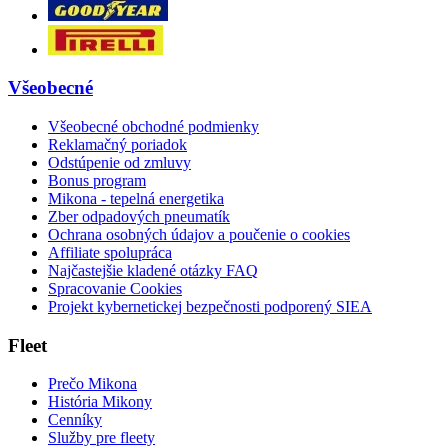
Všeobecné
Všeobecné obchodné podmienky
Reklamačný poriadok
Odstúpenie od zmluvy
Bonus program
Mikona - tepelná energetika
Zber odpadových pneumatík
Ochrana osobných údajov a poučenie o cookies
Affiliate spolupráca
Najčastejšie kladené otázky FAQ
Spracovanie Cookies
Projekt kybernetickej bezpečnosti podporený SIEA
Fleet
Prečo Mikona
História Mikony
Cenníky
Služby pre fleety