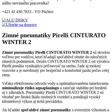
nášho servisného pracovníka?
+421 42 430 7833 - VO Púchov
Zimné pneumatiky Pirelli CINTURATO
WINTER 2
Zimné pneumatiky Pirelli CINTURATO WINTER 2
sú skvelou
voľbou pre vodičov, ktorí hľadajú spoľahlivé obutie do náročných
zimných podmienok. Dezén CINTURATO WINTER 2 od výrobcu
Pirelli ponúka vynikajúcu priľnavosť na snehu, ľade aj mokrej
vozovke a je navrhnutý pre bezpečnú a komfortnú jazdu počas celej
zimy.
Vďaka efektívnemu odvodu vody a optimalizovanému lamelovaniu
minimalizuje riziko aquaplaningu
a zaisťuje stabilitu pri brzdení
aj v zákrutách. Pneumatiky Pirelli CINTURATO WINTER 2 sú
vhodné pre širokú škálu osobných vozidiel a ponúkajú vysoký
kilometrový výkon aj tichú prevádzku.
Ak hľadáte
spoľahlivé zimné pneumatiky
s overeným výkonom a