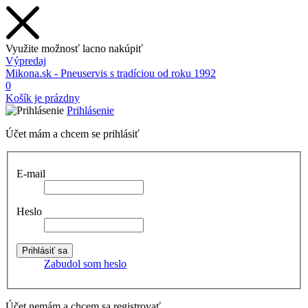
Využite možnosť lacno nakúpiť
Výpredaj
Mikona.sk - Pneuservis s tradíciou od roku 1992
0
Košík je prázdny
Prihlásenie
Účet mám a chcem se prihlásiť
E-mail
Heslo
Zabudol som heslo
Účet nemám a chcem sa registrovať