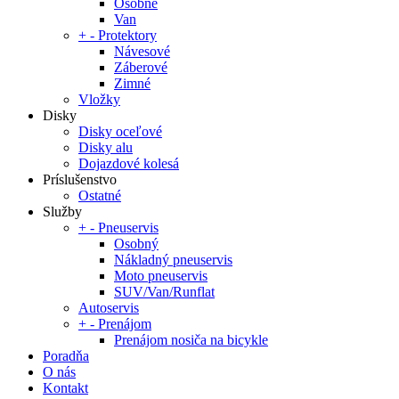
Osobné
Van
+
-
Protektory
Návesové
Záberové
Zimné
Vložky
Disky
Disky oceľové
Disky alu
Dojazdové kolesá
Príslušenstvo
Ostatné
Služby
+
-
Pneuservis
Osobný
Nákladný pneuservis
Moto pneuservis
SUV/Van/Runflat
Autoservis
+
-
Prenájom
Prenájom nosiča na bicykle
Poradňa
O nás
Kontakt