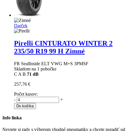
Darček
Pirelli CINTURATO WINTER 2
235/50 R19 99 H Zimné
FR SealInside ELT VWG M+S 3PMSF
Skladom na 1 pobočke
C
A
B
71 dB
257,76 €
Počet kusov:
-
+
Do košíka
Info linka
Neviete si rady s výberom vhodné pneumatiky a chcete poradiť od