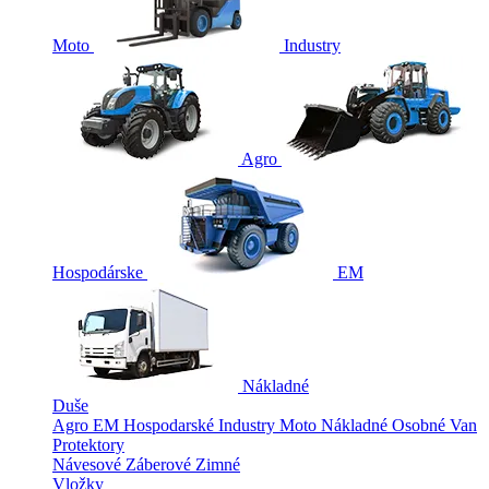
Moto
Industry
Agro
Hospodárske
EM
Nákladné
Duše
Agro
EM
Hospodarské
Industry
Moto
Nákladné
Osobné
Van
Protektory
Návesové
Záberové
Zimné
Vložky