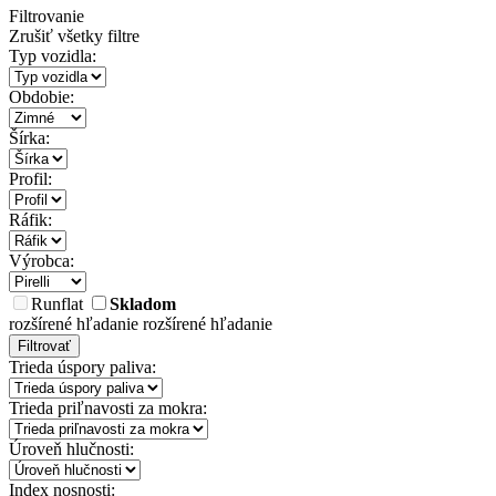
Filtrovanie
Zrušiť všetky filtre
Typ vozidla:
Obdobie:
Šírka:
Profil:
Ráfik:
Výrobca:
Runflat
Skladom
rozšírené hľadanie
rozšírené hľadanie
Filtrovať
Trieda úspory paliva:
Trieda priľnavosti za mokra:
Úroveň hlučnosti:
Index nosnosti: