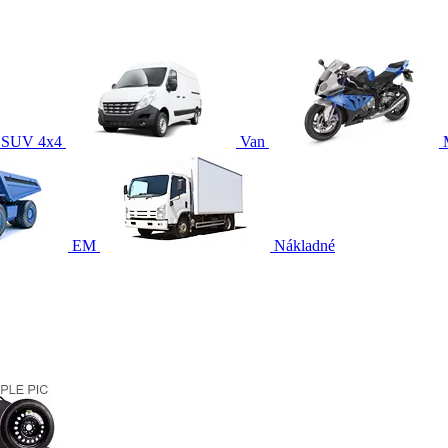
SUV 4x4
Van
EM
Nákladné