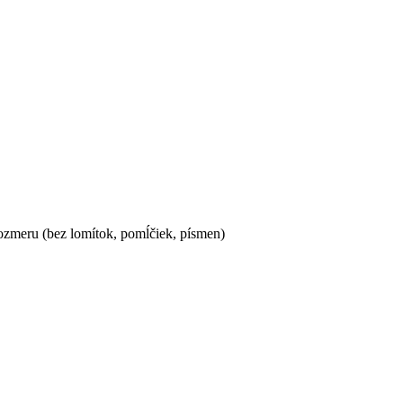
ozmeru (bez lomítok, pomĺčiek, písmen)