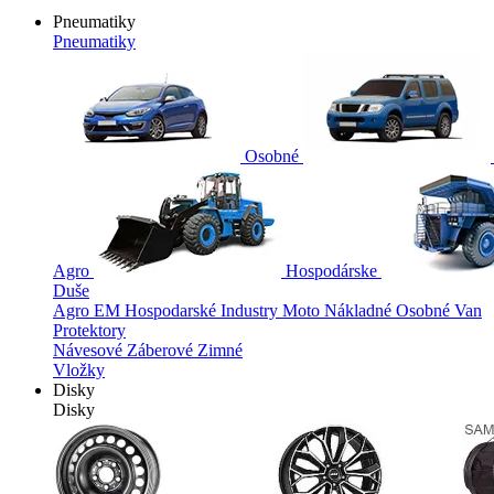
Pneumatiky
Pneumatiky
Osobné
Agro
Hospodárske
Duše
Agro
EM
Hospodarské
Industry
Moto
Nákladné
Osobné
Van
Protektory
Návesové
Záberové
Zimné
Vložky
Disky
Disky