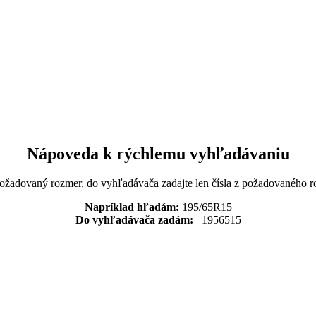
Nápoveda k rýchlemu vyhľadávaniu
požadovaný rozmer, do vyhľadávača zadajte len čísla z požadovaného r
Napríklad hľadám:
195/65R15
Do vyhľadávača zadám:
1956515