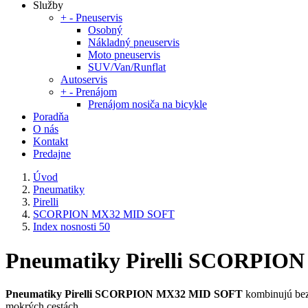
Služby
+
-
Pneuservis
Osobný
Nákladný pneuservis
Moto pneuservis
SUV/Van/Runflat
Autoservis
+
-
Prenájom
Prenájom nosiča na bicykle
Poradňa
O nás
Kontakt
Predajne
Úvod
Pneumatiky
Pirelli
SCORPION MX32 MID SOFT
Index nosnosti 50
Pneumatiky Pirelli SCORPION 
Pneumatiky Pirelli SCORPION MX32 MID SOFT
kombinujú bez
mokrých cestách.