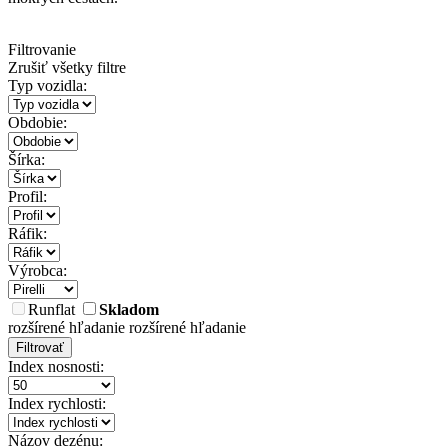
Filtrovanie
Zrušiť všetky filtre
Typ vozidla:
Obdobie:
Šírka:
Profil:
Ráfik:
Výrobca:
Runflat
Skladom
rozšírené hľadanie
rozšírené hľadanie
Filtrovať
Index nosnosti:
Index rychlosti:
Názov dezénu: