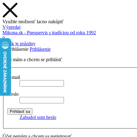
Využite možnosť lacno nakúpiť
Výpredaj
Mikona.sk - Pneuservis s tradíciou od roku 1992
0
Košík je prázdny
Prihlásenie
Účet mám a chcem se prihlásiť
E-mail
Heslo
Zabudol som heslo
Účet nemám a chcem sa registrovať