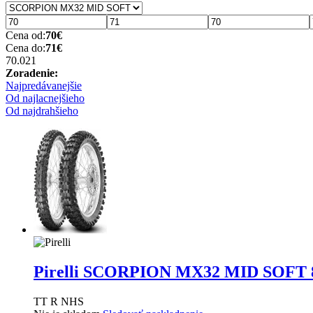
Cena od:
70
€
Cena do:
71
€
70.02
1
Zoradenie:
Najpredávanejšie
Od najlacnejšieho
Od najdrahšieho
Pirelli SCORPION MX32 MID SOFT
TT R NHS