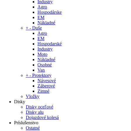
Industry
Agro
Hospodárske
EM
Nákladné
+
-
Duše
Agro
EM
Hospodarské
Industry
Moto
Nákladné
Osobné
Van
+
-
Protektory
Návesové
Záberové
Zimné
Vložky
Disky
Disky oceľové
Disky alu
Dojazdové kolesá
Príslušenstvo
Ostatné