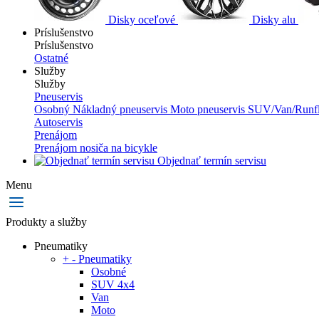
Disky oceľové
Disky alu
Príslušenstvo
Príslušenstvo
Ostatné
Služby
Služby
Pneuservis
Osobný
Nákladný pneuservis
Moto pneuservis
SUV/Van/Runfl
Autoservis
Prenájom
Prenájom nosiča na bicykle
Objednať termín servisu
Menu
Produkty a služby
Pneumatiky
+
-
Pneumatiky
Osobné
SUV 4x4
Van
Moto