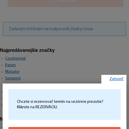
Filtrovať
Zadaným kritériám nezodpovedá žiadny tovar.
Najpredávanejšie značky
Continental
Barum
Matador
Semperit
Zatvoriť
Hankook
Michelin
Pirelli
Chcete si rezervovať termín na sezónne prezutie?
Goodyear
Kliknite na REZERVÁCIU.
Najpredávanejšie rozmery
195/65R15