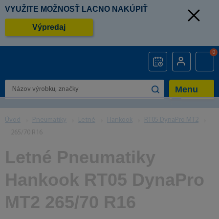
VYUŽITE MOŽNOSŤ LACNO NAKÚPIŤ
Výpredaj
0
Menu
Úvod
Pneumatiky
Letné
Hankook
RT05 DynaPro MT2
265/70 R16
Letné Pneumatiky
Hankook RT05 DynaPro
MT2 265/70 R16