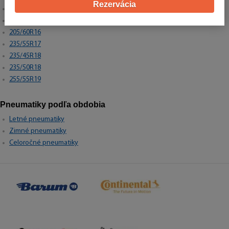
Rezervácia
205/55R16
225/45R17
205/60R16
235/55R17
235/45R18
235/50R18
255/55R19
Pneumatiky podľa obdobia
Letné pneumatiky
Zimné pneumatiky
Celoročné pneumatiky