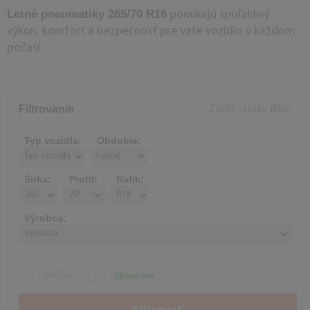
Letné pneumatiky 265/70 R16
ponúkajú spoľahlivý
výkon, komfort a bezpečnosť pre vaše vozidlo v každom
počasí.
Filtrovanie
Zrušiť všetky filtre
Typ vozidla:
Obdobie:
Šírka:
Profil:
Ráfik:
Výrobca:
Skladom
Runflat