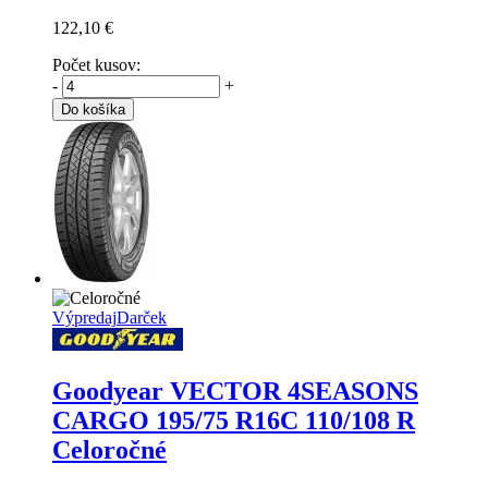
122,10 €
Počet kusov:
-
+
Do košíka
Výpredaj
Darček
Goodyear VECTOR 4SEASONS
CARGO
195/75 R16C 110/108 R
Celoročné