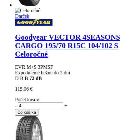
Darček
Goodyear VECTOR 4SEASONS
CARGO
195/70 R15C 104/102 S
Celoročné
EVR M+S 3PMSF
Expedujeme bežne do 2 dní
D
B
B
72 dB
115,06 €
Počet kusov:
-
+
Do košíka