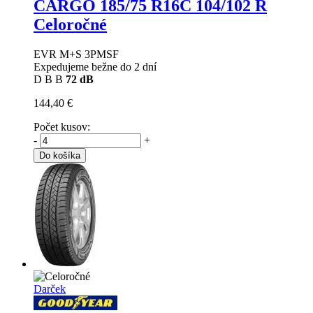
CARGO
185/75 R16C 104/102 R
Celoročné
EVR M+S 3PMSF
Expedujeme bežne do 2 dní
D
B
B
72 dB
144,40 €
Počet kusov:
-
+
Do košíka
Darček