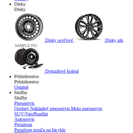
Disky
Disky
Disky oceľové
Disky alu
Dojazdové kolesá
Príslušenstvo
Príslušenstvo
Ostatné
Služby
Služby
Pneuservis
Osobný
Nákladný pneuservis
Moto pneuservis
SUV/Van/Runflat
Autoservis
Prenájom
Prenájom nosiča na bicykle