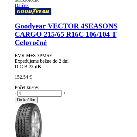
Darček
Goodyear VECTOR 4SEASONS
CARGO
215/65 R16C 106/104 T
Celoročné
EVR M+S 3PMSF
Expedujeme bežne do 2 dní
D
C
B
72 dB
152,54 €
Počet kusov:
-
+
Do košíka