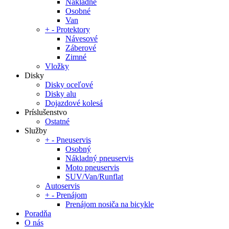
Nákladné
Osobné
Van
+
-
Protektory
Návesové
Záberové
Zimné
Vložky
Disky
Disky oceľové
Disky alu
Dojazdové kolesá
Príslušenstvo
Ostatné
Služby
+
-
Pneuservis
Osobný
Nákladný pneuservis
Moto pneuservis
SUV/Van/Runflat
Autoservis
+
-
Prenájom
Prenájom nosiča na bicykle
Poradňa
O nás