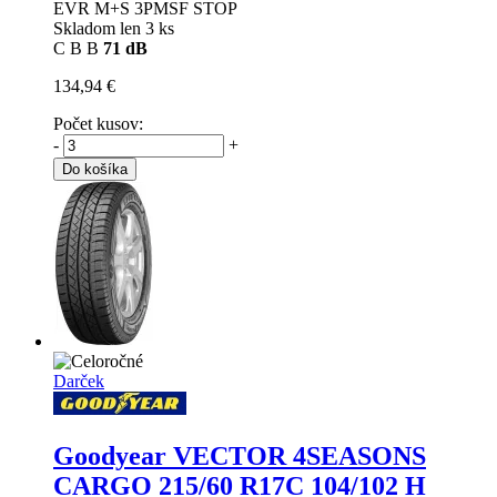
EVR M+S 3PMSF STOP
Skladom len 3 ks
C
B
B
71 dB
134,94 €
Počet kusov:
-
+
Do košíka
Darček
Goodyear VECTOR 4SEASONS
CARGO
215/60 R17C 104/102 H