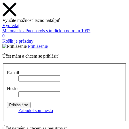
Využite možnosť lacno nakúpiť
Výpredaj
Mikona.sk - Pneuservis s tradíciou od roku 1992
0
Košík je prázdny
Prihlásenie
Účet mám a chcem se prihlásiť
E-mail
Heslo
Zabudol som heslo
Účet nemám a chcem sa registrovať