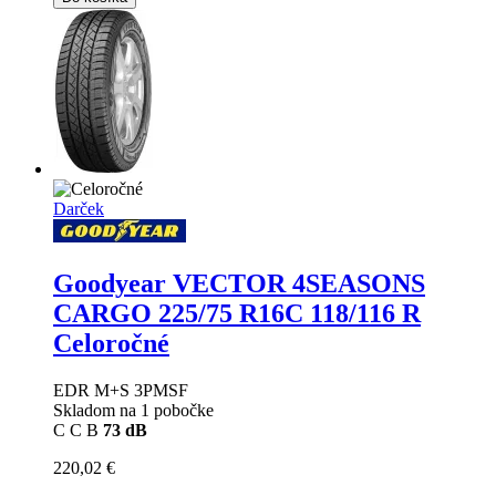
Darček
Goodyear VECTOR 4SEASONS
CARGO
225/75 R16C 118/116 R
Celoročné
EDR M+S 3PMSF
Skladom na 1 pobočke
C
C
B
73 dB
220,02 €