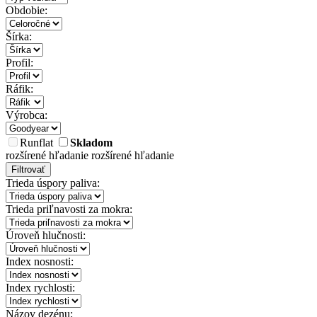
Obdobie:
Šírka:
Profil:
Ráfik:
Výrobca:
Runflat
Skladom
rozšírené hľadanie
rozšírené hľadanie
Filtrovať
Trieda úspory paliva:
Trieda priľnavosti za mokra:
Úroveň hlučnosti:
Index nosnosti:
Index rychlosti:
Názov dezénu: