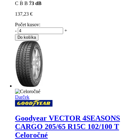
C
B
B
73 dB
137,23 €
Počet kusov:
-
+
Do košíka
Darček
Goodyear VECTOR 4SEASONS
CARGO
205/65 R15C 102/100 T
Celoročné