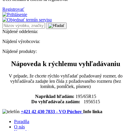
Registrovať
Nájdené oddelenia:
Nájdení výrobcovia:
Nájdené produkty:
Nápoveda k rýchlemu vyhľadávaniu
V prípade, že chcete rýchlo vyhľadať požadovaný rozmer, do
vyhľadávača zadajte len čísla z požadovaného rozmeru (bez
lomítok, pomĺčiek, písmen)
Napríklad hľadám:
195/65R15
Do vyhľadávača zadám:
1956515
+421 42 430 7833 - VO Púchov
Info linka
Poradňa
O nás