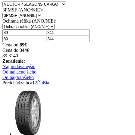
3PMSF (ANO/NIE):
Ochrana ráfika (ANO/NIE):
Cena od:
89
€
Cena do:
344
€
89.31
40
Zoradenie:
Najpredávanejšie
Od najlacnejšieho
Od najdrahšieho
Predchádzajúca
1
2
Ďalšia