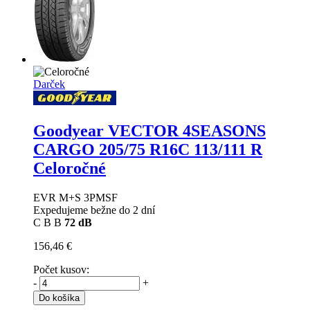
Darček
Goodyear VECTOR 4SEASONS
CARGO
205/75 R16C 113/111 R
Celoročné
EVR M+S 3PMSF
Expedujeme bežne do 2 dní
C
B
B
72 dB
156,46 €
Počet kusov:
-
+
Do košíka