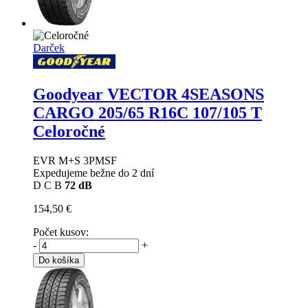
Darček
Goodyear VECTOR 4SEASONS
CARGO
205/65 R16C 107/105 T
Celoročné
EVR M+S 3PMSF
Expedujeme bežne do 2 dní
D
C
B
72 dB
154,50 €
Počet kusov:
-
+
Do košíka