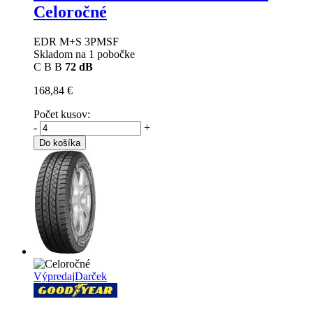
Celoročné
EDR M+S 3PMSF
Skladom na 1 pobočke
C
B
B
72 dB
168,84 €
Počet kusov:
-
+
Do košíka
Výpredaj
Darček