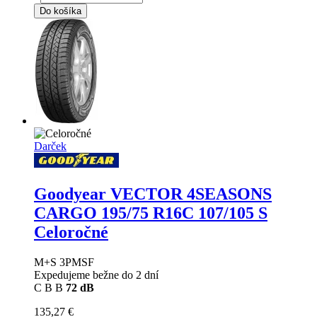
Do košíka
Darček
Goodyear VECTOR 4SEASONS
CARGO
195/75 R16C 107/105 S
Celoročné
M+S 3PMSF
Expedujeme bežne do 2 dní
C
B
B
72 dB
135,27 €