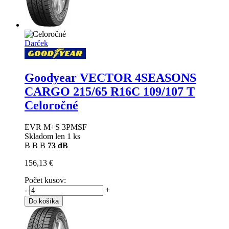
Darček
Goodyear VECTOR 4SEASONS
CARGO
215/65 R16C 109/107 T
Celoročné
EVR M+S 3PMSF
Skladom len 1 ks
B
B
B
73 dB
156,13 €
Počet kusov:
-
+
Do košíka