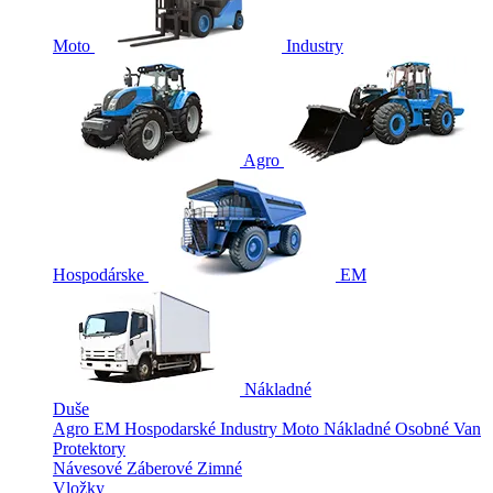
Moto
Industry
Agro
Hospodárske
EM
Nákladné
Duše
Agro
EM
Hospodarské
Industry
Moto
Nákladné
Osobné
Van
Protektory
Návesové
Záberové
Zimné
Vložky