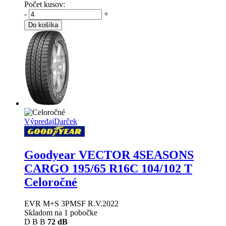
Počet kusov:
-
+
Do košíka
Výpredaj
Darček
Goodyear VECTOR 4SEASONS
CARGO
195/65 R16C 104/102 T
Celoročné
EVR M+S 3PMSF R.V.2022
Skladom na 1 pobočke
D
B
B
72 dB