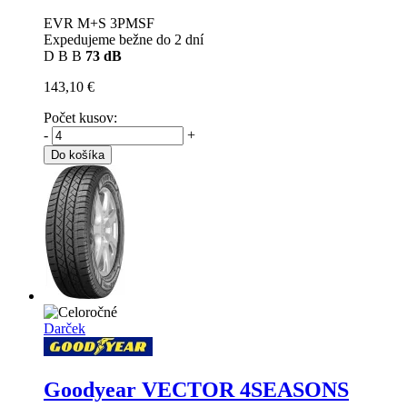
EVR M+S 3PMSF
Expedujeme bežne do 2 dní
D
B
B
73 dB
143,10 €
Počet kusov:
-
+
Do košíka
Darček
Goodyear VECTOR 4SEASONS