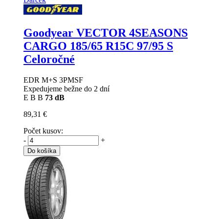
Goodyear VECTOR 4SEASONS
CARGO
185/65 R15C 97/95 S
Celoročné
EDR M+S 3PMSF
Expedujeme bežne do 2 dní
E
B
B
73 dB
89,31 €
Počet kusov:
-
+
Do košíka