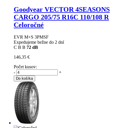
Goodyear VECTOR 4SEASONS
CARGO
205/75 R16C 110/108 R
Celoročné
EVR M+S 3PMSF
Expedujeme bežne do 2 dní
C
B
B
72 dB
146,35 €
Počet kusov:
-
+
Do košíka