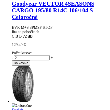
Goodyear VECTOR 4SEASONS
CARGO
195/80 R14C 106/104 S
Celoročné
EVR M+S 3PMSF STOP
Iba na pobočkách
C
B
B
72 dB
129,40 €
Počet kusov:
-
+
Do košíka
Darček