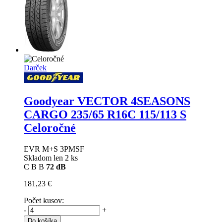
Darček
Goodyear VECTOR 4SEASONS
CARGO
235/65 R16C 115/113 S
Celoročné
EVR M+S 3PMSF
Skladom len 2 ks
C
B
B
72 dB
181,23 €
Počet kusov:
-
+
Do košíka