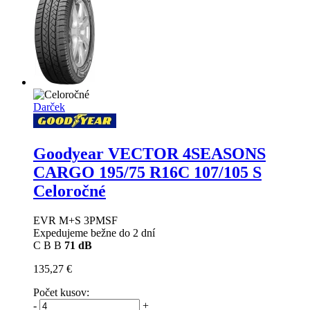
Darček
Goodyear VECTOR 4SEASONS
CARGO
195/75 R16C 107/105 S
Celoročné
EVR M+S 3PMSF
Expedujeme bežne do 2 dní
C
B
B
71 dB
135,27 €
Počet kusov:
-
+