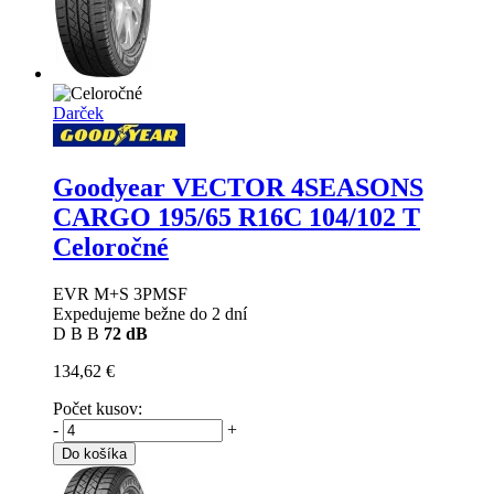
Darček
Goodyear VECTOR 4SEASONS
CARGO
195/65 R16C 104/102 T
Celoročné
EVR M+S 3PMSF
Expedujeme bežne do 2 dní
D
B
B
72 dB
134,62 €
Počet kusov:
-
+
Do košíka