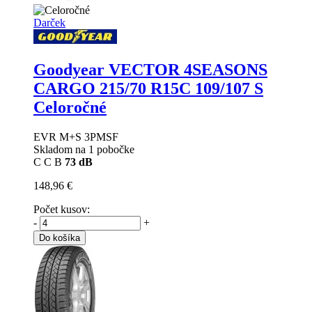
Darček
Goodyear VECTOR 4SEASONS
CARGO
215/70 R15C 109/107 S
Celoročné
EVR M+S 3PMSF
Skladom na 1 pobočke
C
C
B
73 dB
148,96 €
Počet kusov:
-
+
Do košíka