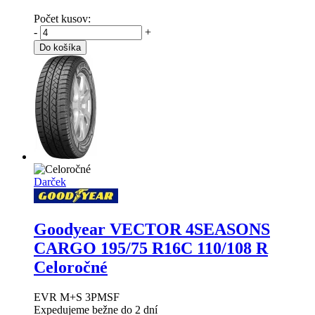
Počet kusov:
-
+
Do košíka
Darček
Goodyear VECTOR 4SEASONS
CARGO
195/75 R16C 110/108 R
Celoročné
EVR M+S 3PMSF
Expedujeme bežne do 2 dní