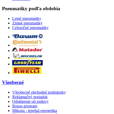
Pneumatiky podľa obdobia
Letné pneumatiky
Zimné pneumatiky
Celoročné pneumatiky
Všeobecné
Všeobecné obchodné podmienky
Reklamačný poriadok
Odstúpenie od zmluvy
Bonus program
Mikona - tepelná energetika