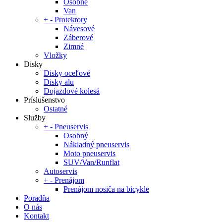
Osobné
Van
+
-
Protektory
Návesové
Záberové
Zimné
Vložky
Disky
Disky oceľové
Disky alu
Dojazdové kolesá
Príslušenstvo
Ostatné
Služby
+
-
Pneuservis
Osobný
Nákladný pneuservis
Moto pneuservis
SUV/Van/Runflat
Autoservis
+
-
Prenájom
Prenájom nosiča na bicykle
Poradňa
O nás
Kontakt