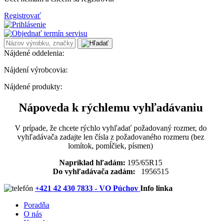
Registrovať
Nájdené oddelenia:
Nájdení výrobcovia:
Nájdené produkty:
Nápoveda k rýchlemu vyhľadávaniu
V prípade, že chcete rýchlo vyhľadať požadovaný rozmer, do
vyhľadávača zadajte len čísla z požadovaného rozmeru (bez
lomítok, pomĺčiek, písmen)
Napríklad hľadám:
195/65R15
Do vyhľadávača zadám:
1956515
+421 42 430 7833 - VO Púchov
Info linka
Poradňa
O nás