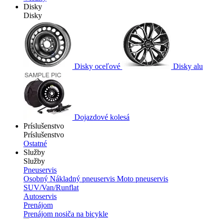
Disky
Disky
Disky oceľové
Disky alu
Dojazdové kolesá
Príslušenstvo
Príslušenstvo
Ostatné
Služby
Služby
Pneuservis
Osobný
Nákladný pneuservis
Moto pneuservis
SUV/Van/Runflat
Autoservis
Prenájom
Prenájom nosiča na bicykle