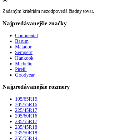
Zadaným kritériám nezodpovedá žiadny tovar.
Najpredávanejšie značky
Continental
Barum
Matador
Semperit
Hankook
Michelin
Pirelli
Goodyear
Najpredávanejšie rozmery
195/65R15
205/55R16
225/45R17
205/60R16
235/55R17
235/45R18
235/50R18
255/55R19