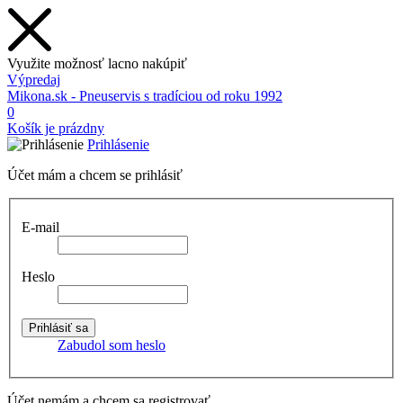
Využite možnosť lacno nakúpiť
Výpredaj
Mikona.sk - Pneuservis s tradíciou od roku 1992
0
Košík je prázdny
Prihlásenie
Účet mám a chcem se prihlásiť
E-mail
Heslo
Zabudol som heslo
Účet nemám a chcem sa registrovať