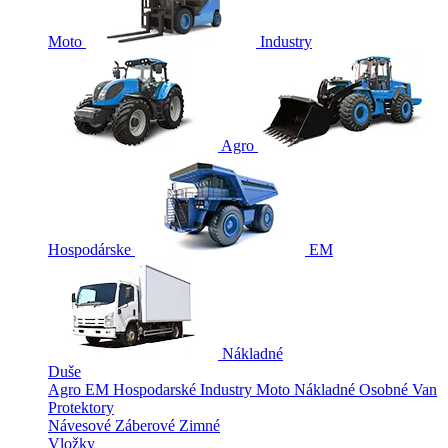
Moto
Industry
Agro
Hospodárske
EM
Nákladné
Duše
Agro
EM
Hospodarské
Industry
Moto
Nákladné
Osobné
Van
Protektory
Návesové
Záberové
Zimné
Vložky