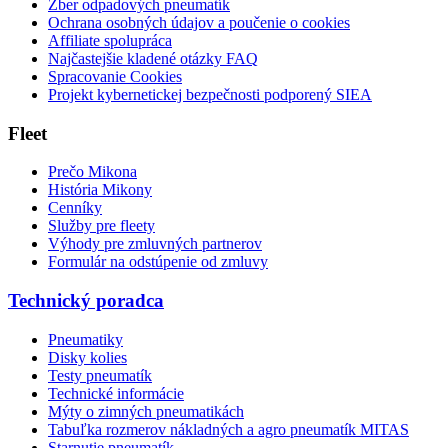
Zber odpadových pneumatík
Ochrana osobných údajov a poučenie o cookies
Affiliate spolupráca
Najčastejšie kladené otázky FAQ
Spracovanie Cookies
Projekt kybernetickej bezpečnosti podporený SIEA
Fleet
Prečo Mikona
História Mikony
Cenníky
Služby pre fleety
Výhody pre zmluvných partnerov
Formulár na odstúpenie od zmluvy
Technický poradca
Pneumatiky
Disky kolies
Testy pneumatík
Technické informácie
Mýty o zimných pneumatikách
Tabuľka rozmerov nákladných a agro pneumatík MITAS
Starnutie pneumatík