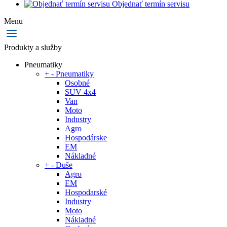
Objednať termín servisu
Menu
Produkty a služby
Pneumatiky
+
-
Pneumatiky
Osobné
SUV 4x4
Van
Moto
Industry
Agro
Hospodárske
EM
Nákladné
+
-
Duše
Agro
EM
Hospodarské
Industry
Moto
Nákladné