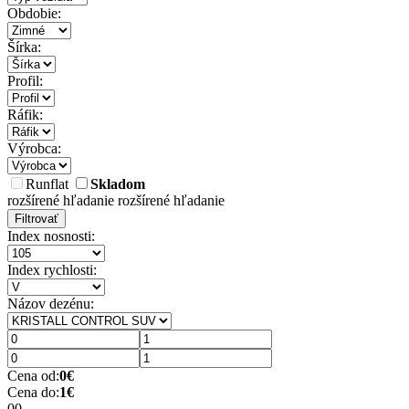
Obdobie:
Šírka:
Profil:
Ráfik:
Výrobca:
Runflat
Skladom
rozšírené hľadanie
rozšírené hľadanie
Filtrovať
Index nosnosti:
Index rychlosti:
Názov dezénu:
Cena od:
0
€
Cena do:
1
€
0
0