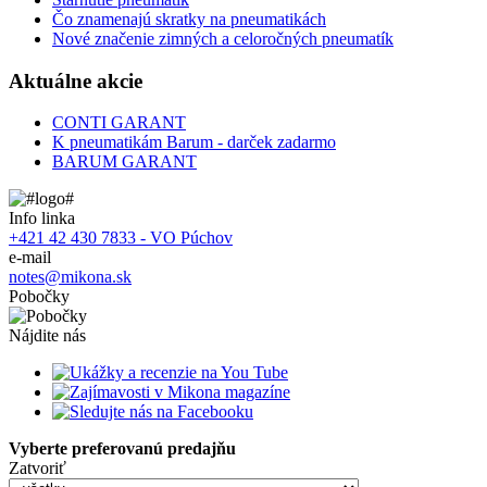
Čo znamenajú skratky na pneumatikách
Nové značenie zimných a celoročných pneumatík
Aktuálne akcie
CONTI GARANT
K pneumatikám Barum - darček zadarmo
BARUM GARANT
Info linka
+421 42 430 7833 - VO Púchov
e-mail
notes@mikona.sk
Pobočky
Nájdite nás
Vyberte preferovanú predajňu
Zatvoriť