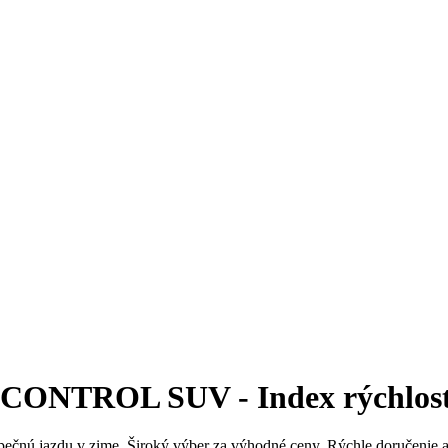
NTROL SUV - Index rýchlosti T
pečnú jazdu v zime. Široký výber za výhodné ceny. Rýchle doručenie 