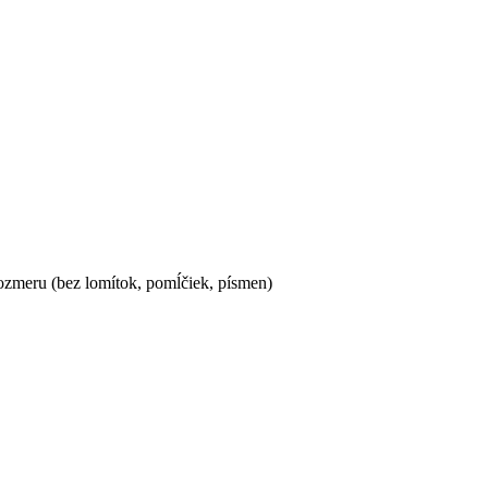
ozmeru (bez lomítok, pomĺčiek, písmen)