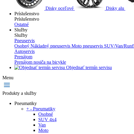
Disky oceľové
Disky alu
Príslušenstvo
Príslušenstvo
Ostatné
Služby
Služby
Pneuservis
Osobný
Nákladný pneuservis
Moto pneuservis
SUV/Van/Runfl
Autoservis
Prenájom
Prenájom nosiča na bicykle
Objednať termín servisu
Menu
Produkty a služby
Pneumatiky
+
-
Pneumatiky
Osobné
SUV 4x4
Van
Moto