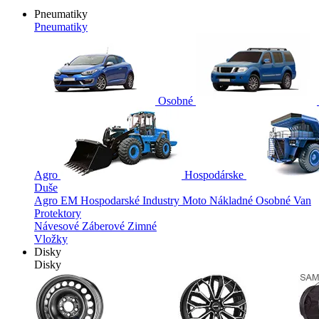
Pneumatiky
Pneumatiky
Osobné
Agro
Hospodárske
Duše
Agro
EM
Hospodarské
Industry
Moto
Nákladné
Osobné
Van
Protektory
Návesové
Záberové
Zimné
Vložky
Disky
Disky