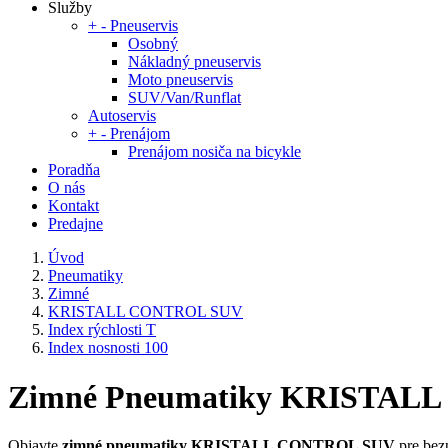
Služby
+
-
Pneuservis
Osobný
Nákladný pneuservis
Moto pneuservis
SUV/Van/Runflat
Autoservis
+
-
Prenájom
Prenájom nosiča na bicykle
Poradňa
O nás
Kontakt
Predajne
Úvod
Pneumatiky
Zimné
KRISTALL CONTROL SUV
Index rýchlosti T
Index nosnosti 100
Zimné Pneumatiky KRISTALL CO
Objavte
zimné pneumatiky KRISTALL CONTROL SUV
pre bez