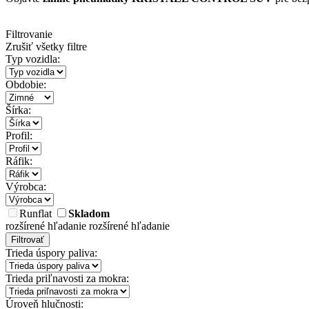
Filtrovanie
Zrušiť všetky filtre
Typ vozidla:
Obdobie:
Šírka:
Profil:
Ráfik:
Výrobca:
Runflat
Skladom
rozšírené hľadanie
rozšírené hľadanie
Filtrovať
Trieda úspory paliva:
Trieda priľnavosti za mokra:
Úroveň hlučnosti: