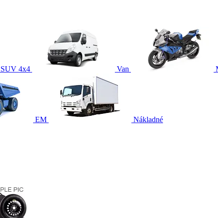
SUV 4x4
Van
EM
Nákladné