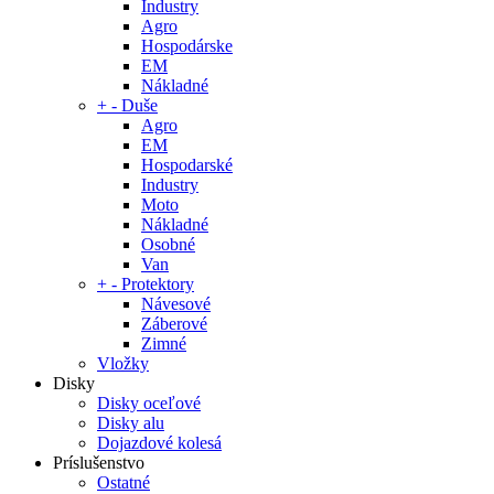
Industry
Agro
Hospodárske
EM
Nákladné
+
-
Duše
Agro
EM
Hospodarské
Industry
Moto
Nákladné
Osobné
Van
+
-
Protektory
Návesové
Záberové
Zimné
Vložky
Disky
Disky oceľové
Disky alu
Dojazdové kolesá
Príslušenstvo
Ostatné