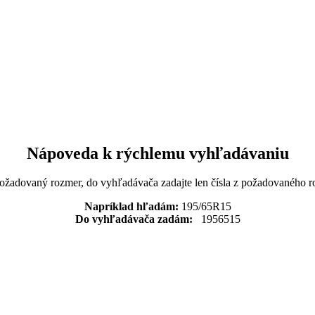
Nápoveda k rýchlemu vyhľadávaniu
požadovaný rozmer, do vyhľadávača zadajte len čísla z požadovaného r
Napríklad hľadám:
195/65R15
Do vyhľadávača zadám:
1956515