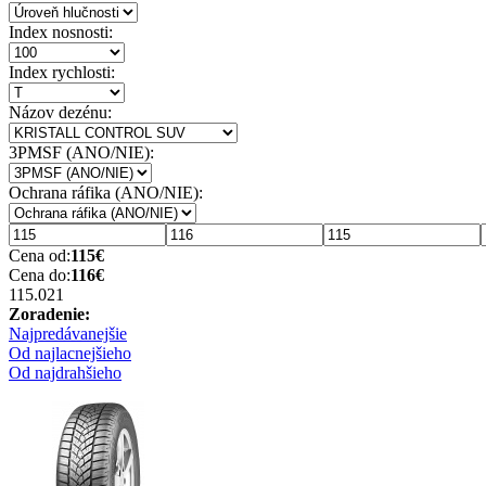
Index nosnosti:
Index rychlosti:
Názov dezénu:
3PMSF (ANO/NIE):
Ochrana ráfika (ANO/NIE):
Cena od:
115
€
Cena do:
116
€
115.02
1
Zoradenie:
Najpredávanejšie
Od najlacnejšieho
Od najdrahšieho