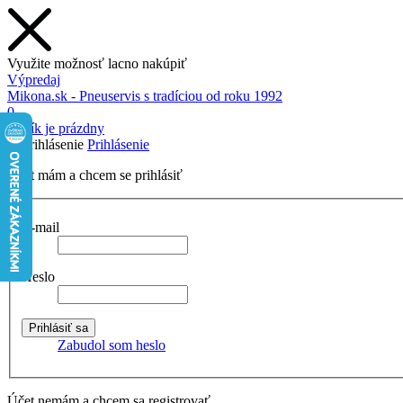
Využite možnosť lacno nakúpiť
Výpredaj
Mikona.sk - Pneuservis s tradíciou od roku 1992
0
Košík je prázdny
Prihlásenie
Účet mám a chcem se prihlásiť
E-mail
Heslo
Zabudol som heslo
Účet nemám a chcem sa registrovať