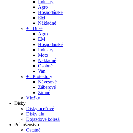
Industry
Agro
Hospodárske
EM
Nákladné
+
-
Duše
Agro
EM
Hospodarské
Industry
Moto
Nákladné
Osobné
Van
+
-
Protektory
Návesové
Záberové
Zimné
Vložky
Disky
Disky oceľové
Disky alu
Dojazdové kolesá
Príslušenstvo
Ostatné