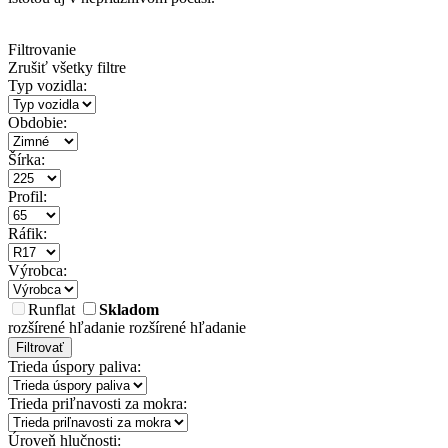
Filtrovanie
Zrušiť všetky filtre
Typ vozidla:
Obdobie:
Šírka:
Profil:
Ráfik:
Výrobca:
Runflat
Skladom
rozšírené hľadanie
rozšírené hľadanie
Filtrovať
Trieda úspory paliva:
Trieda priľnavosti za mokra:
Úroveň hlučnosti: