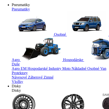
Pneumatiky
Pneumatiky
Osobné
Agro
Hospodárske
Duše
Agro
EM
Hospodarské
Industry
Moto
Nákladné
Osobné
Van
Protektory
Návesové
Záberové
Zimné
Vložky
Disky
Disky