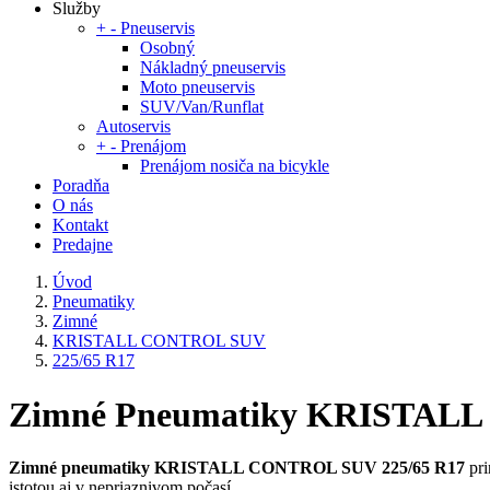
Služby
+
-
Pneuservis
Osobný
Nákladný pneuservis
Moto pneuservis
SUV/Van/Runflat
Autoservis
+
-
Prenájom
Prenájom nosiča na bicykle
Poradňa
O nás
Kontakt
Predajne
Úvod
Pneumatiky
Zimné
KRISTALL CONTROL SUV
225/65 R17
Zimné Pneumatiky KRISTALL
Zimné pneumatiky KRISTALL CONTROL SUV 225/65 R17
pri
istotou aj v nepriaznivom počasí.