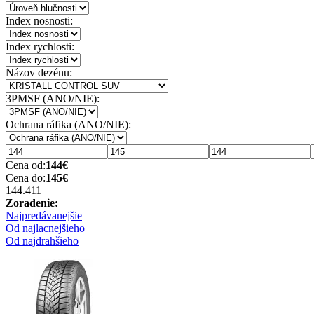
Index nosnosti:
Index rychlosti:
Názov dezénu:
3PMSF (ANO/NIE):
Ochrana ráfika (ANO/NIE):
Cena od:
144
€
Cena do:
145
€
144.41
1
Zoradenie:
Najpredávanejšie
Od najlacnejšieho
Od najdrahšieho