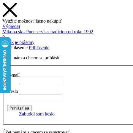
Využite možnosť lacno nakúpiť
Výpredaj
Mikona.sk - Pneuservis s tradíciou od roku 1992
0
Košík je prázdny
Prihlásenie
Účet mám a chcem se prihlásiť
E-mail
Heslo
Zabudol som heslo
Účet nemám a chcem sa registrovať