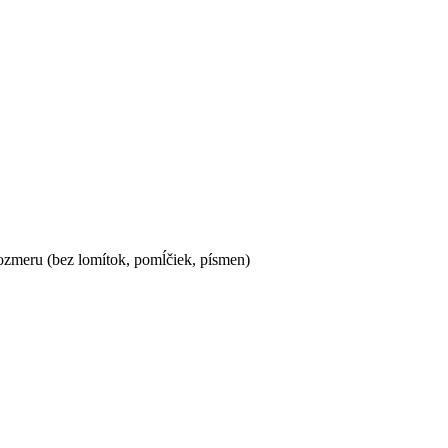
ozmeru (bez lomítok, pomĺčiek, písmen)