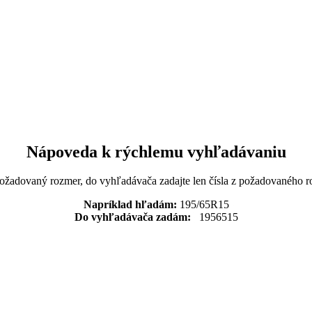
Nápoveda k rýchlemu vyhľadávaniu
požadovaný rozmer, do vyhľadávača zadajte len čísla z požadovaného r
Napríklad hľadám:
195/65R15
Do vyhľadávača zadám:
1956515