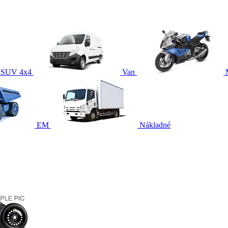
SUV 4x4
Van
EM
Nákladné