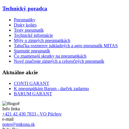
Technický poradca
Pneumatiky
Disky kolies
Testy pneumatík
Technické informácie
Mýty o zimných pneumatikách
Tabuľka rozmerov nákladných a agro pneumatík MITAS
Starnutie pneumatík
Čo znamenajú skratky na pneumatikách
Nové značenie zimných a celoročných pneumatík
Aktuálne akcie
CONTI GARANT
K pneumatikám Barum - darček zadarmo
BARUM GARANT
Info linka
+421 42 430 7833 - VO Púchov
e-mail
notes@mikona.sk