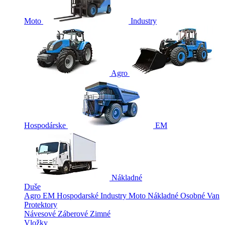
Moto
Industry
Agro
Hospodárske
EM
Nákladné
Duše
Agro
EM
Hospodarské
Industry
Moto
Nákladné
Osobné
Van
Protektory
Návesové
Záberové
Zimné
Vložky