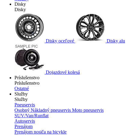
Disky
Disky
Disky oceľové
Disky alu
Dojazdové kolesá
Príslušenstvo
Príslušenstvo
Ostatné
Služby
Služby
Pneuservis
Osobný
Nákladný pneuservis
Moto pneuservis
SUV/Van/Runflat
Autoservis
Prenájom
Prenájom nosiča na bicykle