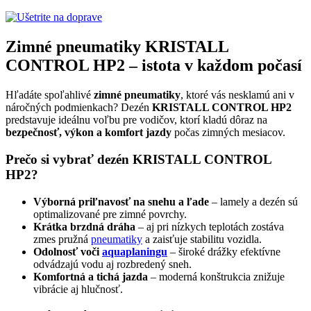
Zimné pneumatiky KRISTALL
CONTROL HP2 – istota v každom počasí
Hľadáte spoľahlivé
zimné pneumatiky
, ktoré vás nesklamú ani v
náročných podmienkach? Dezén
KRISTALL CONTROL HP2
predstavuje ideálnu voľbu pre vodičov, ktorí kladú dôraz na
bezpečnosť, výkon a komfort jazdy
počas zimných mesiacov.
Prečo si vybrať dezén KRISTALL CONTROL
HP2?
Výborná priľnavosť na snehu a ľade
– lamely a dezén sú
optimalizované pre zimné povrchy.
Krátka brzdná dráha
– aj pri nízkych teplotách zostáva
zmes pružná
pneumatiky
a zaisťuje stabilitu vozidla.
Odolnosť voči
aquaplaningu
– široké drážky efektívne
odvádzajú vodu aj rozbredený sneh.
Komfortná a tichá jazda
– moderná konštrukcia znižuje
vibrácie aj hlučnosť.