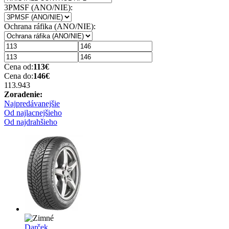
3PMSF (ANO/NIE):
Ochrana ráfika (ANO/NIE):
Cena od:
113
€
Cena do:
146
€
113.94
3
Zoradenie:
Najpredávanejšie
Od najlacnejšieho
Od najdrahšieho
Darček