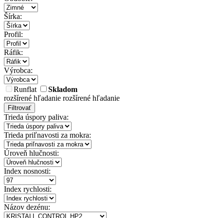
Šírka:
Profil:
Ráfik:
Výrobca:
Runflat
Skladom
rozšírené hľadanie
rozšírené hľadanie
Filtrovať
Trieda úspory paliva:
Trieda priľnavosti za mokra:
Úroveň hlučnosti:
Index nosnosti:
Index rychlosti:
Názov dezénu: