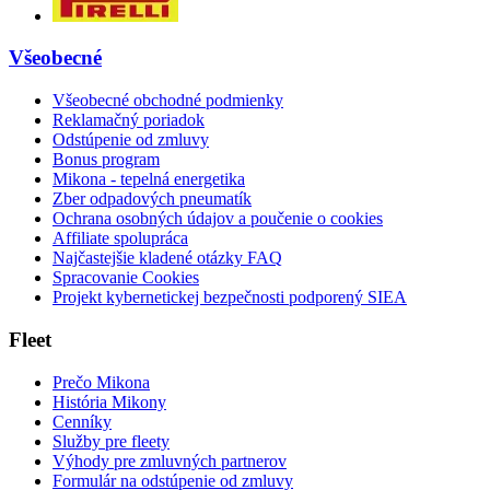
Všeobecné
Všeobecné obchodné podmienky
Reklamačný poriadok
Odstúpenie od zmluvy
Bonus program
Mikona - tepelná energetika
Zber odpadových pneumatík
Ochrana osobných údajov a poučenie o cookies
Affiliate spolupráca
Najčastejšie kladené otázky FAQ
Spracovanie Cookies
Projekt kybernetickej bezpečnosti podporený SIEA
Fleet
Prečo Mikona
História Mikony
Cenníky
Služby pre fleety
Výhody pre zmluvných partnerov
Formulár na odstúpenie od zmluvy