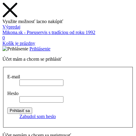
Využite možnosť lacno nakúpiť
Výpredaj
Mikona.sk - Pneuservis s tradíciou od roku 1992
0
Košík je prázdny
Prihlásenie
Účet mám a chcem se prihlásiť
E-mail
Heslo
Zabudol som heslo
Účet nemám a chcem sa registrovať