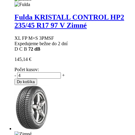
Fulda KRISTALL CONTROL HP2
235/45 R17 97 V Zimné
XL FP M+S 3PMSF
Expedujeme bežne do 2 dní
D
C
B
72 dB
145,14 €
Počet kusov:
-
+
Do košíka