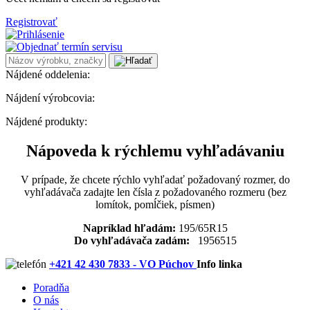
Registrovať
Nájdené oddelenia:
Nájdení výrobcovia:
Nájdené produkty:
Nápoveda k rýchlemu vyhľadávaniu
V prípade, že chcete rýchlo vyhľadať požadovaný rozmer, do
vyhľadávača zadajte len čísla z požadovaného rozmeru (bez
lomítok, pomĺčiek, písmen)
Napríklad hľadám:
195/65R15
Do vyhľadávača zadám:
1956515
+421 42 430 7833 - VO Púchov
Info linka
Poradňa
O nás