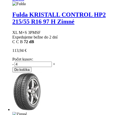
Fulda KRISTALL CONTROL HP2
215/55 R16 97 H Zimné
XL M+S 3PMSF
Expedujeme bežne do 2 dní
C
C
B
72 dB
113,94 €
Počet kusov:
-
+
Do košíka