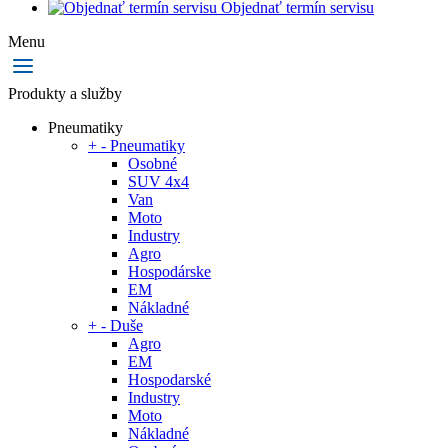
Objednať termín servisu
Menu
Produkty a služby
Pneumatiky
+
-
Pneumatiky
Osobné
SUV 4x4
Van
Moto
Industry
Agro
Hospodárske
EM
Nákladné
+
-
Duše
Agro
EM
Hospodarské
Industry
Moto
Nákladné