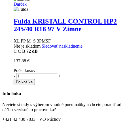
Darček
Fulda KRISTALL CONTROL HP2
245/40 R18 97 V Zimné
XL FP M+S 3PMSF
Nie je skladom
Sledovať naskladnenie
C
C
B
72 dB
137,88 €
Počet kusov:
-
+
Do košíka
Info linka
Neviete si rady s výberom vhodné pneumatiky a chcete poradiť od
nášho servisného pracovníka?
+421 42 430 7833 - VO Púchov