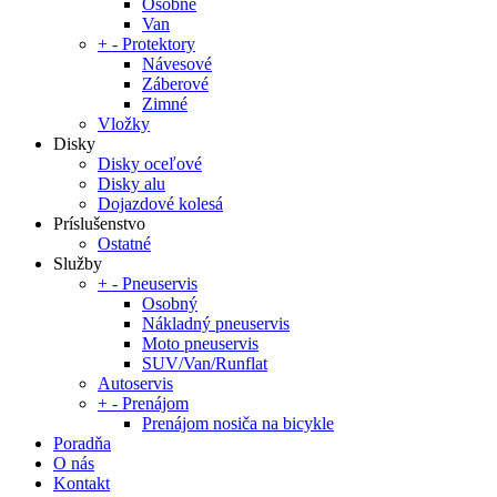
Osobné
Van
+
-
Protektory
Návesové
Záberové
Zimné
Vložky
Disky
Disky oceľové
Disky alu
Dojazdové kolesá
Príslušenstvo
Ostatné
Služby
+
-
Pneuservis
Osobný
Nákladný pneuservis
Moto pneuservis
SUV/Van/Runflat
Autoservis
+
-
Prenájom
Prenájom nosiča na bicykle
Poradňa
O nás
Kontakt