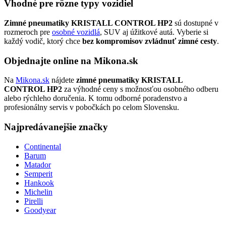
Vhodné pre rôzne typy vozidiel
Zimné pneumatiky KRISTALL CONTROL HP2
sú dostupné v
rozmeroch pre
osobné vozidlá
, SUV aj úžitkové autá. Vyberie si
každý vodič, ktorý chce
bez kompromisov zvládnuť zimné cesty
.
Objednajte online na Mikona.sk
Na
Mikona.sk
nájdete
zimné pneumatiky KRISTALL
CONTROL HP2
za výhodné ceny s možnosťou osobného odberu
alebo rýchleho doručenia. K tomu odborné poradenstvo a
profesionálny servis v pobočkách po celom Slovensku.
Najpredávanejšie značky
Continental
Barum
Matador
Semperit
Hankook
Michelin
Pirelli
Goodyear