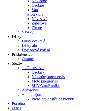
Nákladné
Osobné
Van
+
-
Protektory
Návesové
Záberové
Zimné
Vložky
Disky
Disky oceľové
Disky alu
Dojazdové kolesá
Príslušenstvo
Ostatné
Služby
+
-
Pneuservis
Osobný
Nákladný pneuservis
Moto pneuservis
SUV/Van/Runflat
Autoservis
+
-
Prenájom
Prenájom nosiča na bicykle
Poradňa
O nás