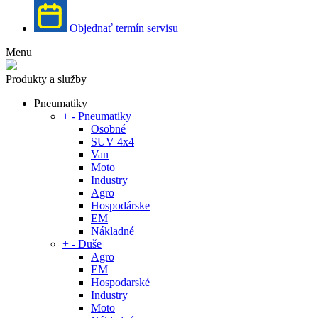
Objednať termín servisu
Menu
Produkty a služby
Pneumatiky
+
-
Pneumatiky
Osobné
SUV 4x4
Van
Moto
Industry
Agro
Hospodárske
EM
Nákladné
+
-
Duše
Agro
EM
Hospodarské
Industry
Moto