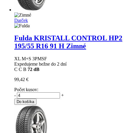
Darček
Fulda KRISTALL CONTROL HP2
195/55 R16 91 H Zimné
XL M+S 3PMSF
Expedujeme bežne do 2 dní
C
C
B
72 dB
99,42 €
Počet kusov:
-
+
Do košíka