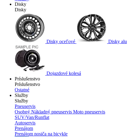
Disky
Disky
Disky oceľové
Disky alu
Dojazdové kolesá
Príslušenstvo
Príslušenstvo
Ostatné
Služby
Služby
Pneuservis
Osobný
Nákladný pneuservis
Moto pneuservis
SUV/Van/Runflat
Autoservis
Prenájom
Prenájom nosiča na bicykle