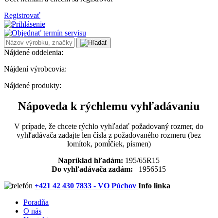
Registrovať
Nájdené oddelenia:
Nájdení výrobcovia:
Nájdené produkty:
Nápoveda k rýchlemu vyhľadávaniu
V prípade, že chcete rýchlo vyhľadať požadovaný rozmer, do
vyhľadávača zadajte len čísla z požadovaného rozmeru (bez
lomítok, pomĺčiek, písmen)
Napríklad hľadám:
195/65R15
Do vyhľadávača zadám:
1956515
+421 42 430 7833 - VO Púchov
Info linka
Poradňa
O nás