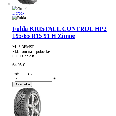
Darček
Fulda KRISTALL CONTROL HP2
195/65 R15 91 H Zimné
M+S 3PMSF
Skladom na 1 pobočke
C
C
B
72 dB
64,95 €
Počet kusov:
-
+
Do košíka