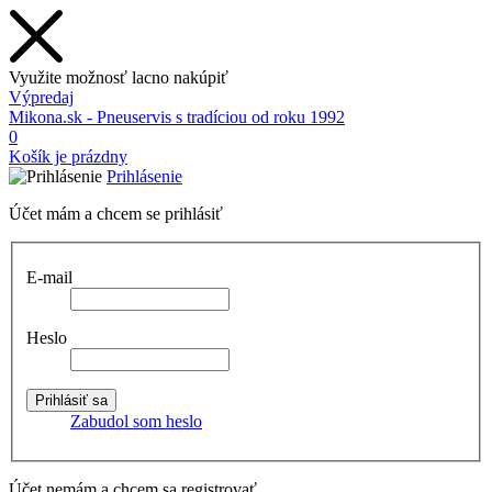
Využite možnosť lacno nakúpiť
Výpredaj
Mikona.sk - Pneuservis s tradíciou od roku 1992
0
Košík je prázdny
Prihlásenie
Účet mám a chcem se prihlásiť
E-mail
Heslo
Zabudol som heslo
Účet nemám a chcem sa registrovať