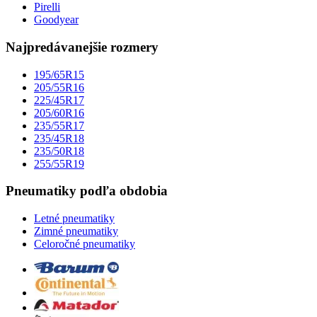
Pirelli
Goodyear
Najpredávanejšie rozmery
195/65R15
205/55R16
225/45R17
205/60R16
235/55R17
235/45R18
235/50R18
255/55R19
Pneumatiky podľa obdobia
Letné pneumatiky
Zimné pneumatiky
Celoročné pneumatiky