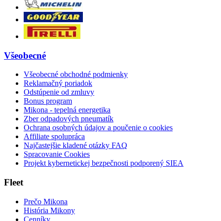
Všeobecné
Všeobecné obchodné podmienky
Reklamačný poriadok
Odstúpenie od zmluvy
Bonus program
Mikona - tepelná energetika
Zber odpadových pneumatík
Ochrana osobných údajov a poučenie o cookies
Affiliate spolupráca
Najčastejšie kladené otázky FAQ
Spracovanie Cookies
Projekt kybernetickej bezpečnosti podporený SIEA
Fleet
Prečo Mikona
História Mikony
Cenníky