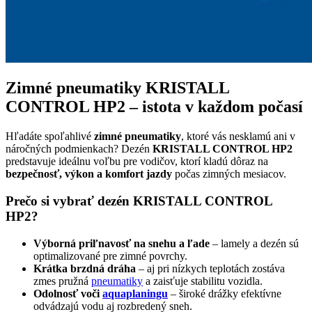
Zimné pneumatiky KRISTALL
CONTROL HP2 – istota v každom počasí
Hľadáte spoľahlivé
zimné pneumatiky
, ktoré vás nesklamú ani v
náročných podmienkach? Dezén
KRISTALL CONTROL HP2
predstavuje ideálnu voľbu pre vodičov, ktorí kladú dôraz na
bezpečnosť, výkon a komfort jazdy
počas zimných mesiacov.
Prečo si vybrať dezén KRISTALL CONTROL
HP2?
Výborná priľnavosť na snehu a ľade
– lamely a dezén sú
optimalizované pre zimné povrchy.
Krátka brzdná dráha
– aj pri nízkych teplotách zostáva
zmes pružná
pneumatiky
a zaisťuje stabilitu vozidla.
Odolnosť voči
aquaplaningu
– široké drážky efektívne
odvádzajú vodu aj rozbredený sneh.