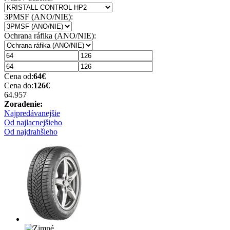
3PMSF (ANO/NIE):
Ochrana ráfika (ANO/NIE):
Cena od:
64
€
Cena do:
126
€
64.95
7
Zoradenie:
Najpredávanejšie
Od najlacnejšieho
Od najdrahšieho