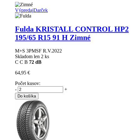
Výpredaj
Darček
Fulda KRISTALL CONTROL HP2
195/65 R15 91 H Zimné
M+S 3PMSF R.V.2022
Skladom len 2 ks
C
C
B
72 dB
64,95 €
Počet kusov:
-
+
Do košíka