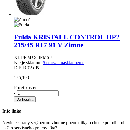
Fulda KRISTALL CONTROL HP2
215/45 R17 91 V Zimné
XL FP M+S 3PMSF
Nie je skladom
Sledovať naskladnenie
D
B
B
72 dB
125,19 €
Počet kusov:
-
+
Do košíka
Info linka
Neviete si rady s výberom vhodné pneumatiky a chcete poradiť od
nášho servisného pracovníka?