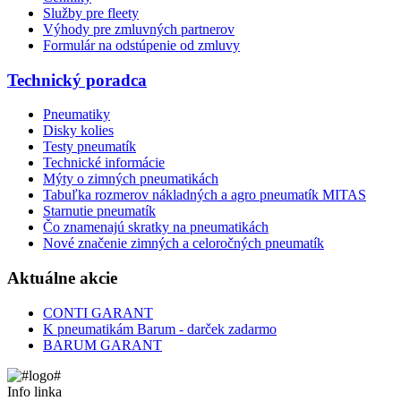
Služby pre fleety
Výhody pre zmluvných partnerov
Formulár na odstúpenie od zmluvy
Technický poradca
Pneumatiky
Disky kolies
Testy pneumatík
Technické informácie
Mýty o zimných pneumatikách
Tabuľka rozmerov nákladných a agro pneumatík MITAS
Starnutie pneumatík
Čo znamenajú skratky na pneumatikách
Nové značenie zimných a celoročných pneumatík
Aktuálne akcie
CONTI GARANT
K pneumatikám Barum - darček zadarmo
BARUM GARANT
Info linka