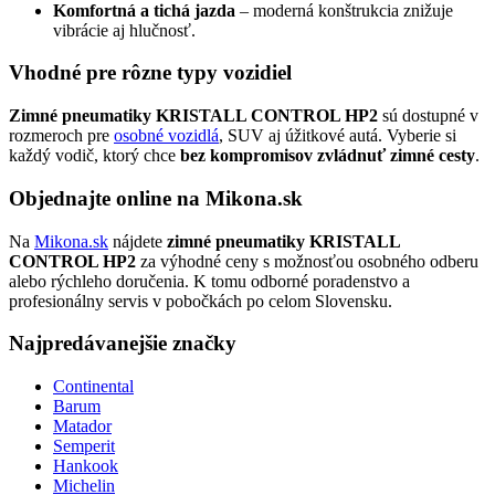
Komfortná a tichá jazda
– moderná konštrukcia znižuje
vibrácie aj hlučnosť.
Vhodné pre rôzne typy vozidiel
Zimné pneumatiky KRISTALL CONTROL HP2
sú dostupné v
rozmeroch pre
osobné vozidlá
, SUV aj úžitkové autá. Vyberie si
každý vodič, ktorý chce
bez kompromisov zvládnuť zimné cesty
.
Objednajte online na Mikona.sk
Na
Mikona.sk
nájdete
zimné pneumatiky KRISTALL
CONTROL HP2
za výhodné ceny s možnosťou osobného odberu
alebo rýchleho doručenia. K tomu odborné poradenstvo a
profesionálny servis v pobočkách po celom Slovensku.
Najpredávanejšie značky
Continental
Barum
Matador
Semperit
Hankook
Michelin