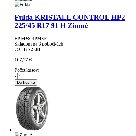
Fulda KRISTALL CONTROL HP2
225/45 R17 91 H Zimné
FP M+S 3PMSF
Skladom na 3 pobočkách
C
C
B
72 dB
107,77 €
Počet kusov:
-
+
Do košíka