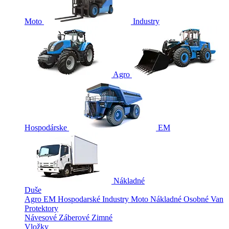
Moto
Industry
Agro
Hospodárske
EM
Nákladné
Duše
Agro
EM
Hospodarské
Industry
Moto
Nákladné
Osobné
Van
Protektory
Návesové
Záberové
Zimné
Vložky