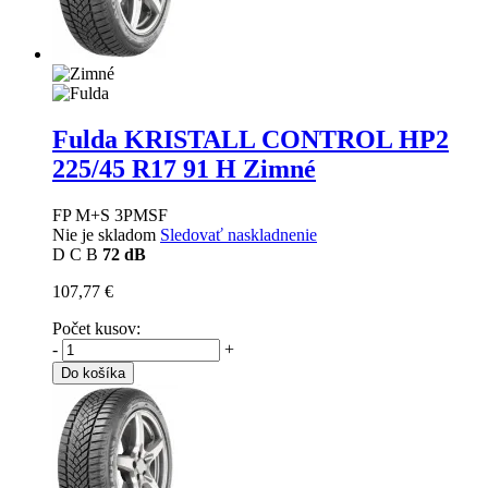
Fulda KRISTALL CONTROL HP2
225/45 R17 91 H Zimné
FP M+S 3PMSF
Nie je skladom
Sledovať naskladnenie
D
C
B
72 dB
107,77 €
Počet kusov:
-
+
Do košíka