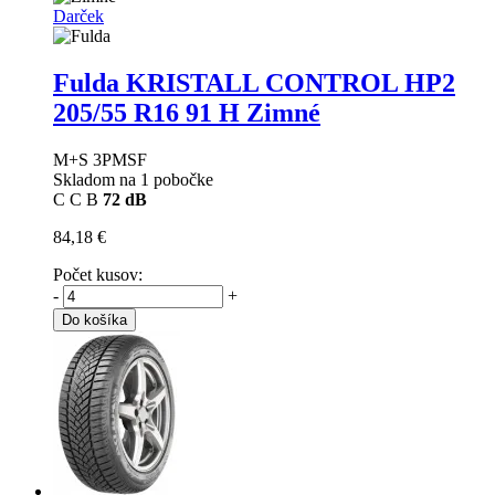
Darček
Fulda KRISTALL CONTROL HP2
205/55 R16 91 H Zimné
M+S 3PMSF
Skladom na 1 pobočke
C
C
B
72 dB
84,18 €
Počet kusov:
-
+
Do košíka