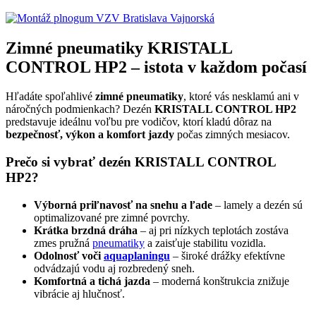
Zimné pneumatiky KRISTALL
CONTROL HP2 – istota v každom počasí
Hľadáte spoľahlivé
zimné pneumatiky
, ktoré vás nesklamú ani v
náročných podmienkach? Dezén
KRISTALL CONTROL HP2
predstavuje ideálnu voľbu pre vodičov, ktorí kladú dôraz na
bezpečnosť, výkon a komfort jazdy
počas zimných mesiacov.
Prečo si vybrať dezén KRISTALL CONTROL
HP2?
Výborná priľnavosť na snehu a ľade
– lamely a dezén sú
optimalizované pre zimné povrchy.
Krátka brzdná dráha
– aj pri nízkych teplotách zostáva
zmes pružná
pneumatiky
a zaisťuje stabilitu vozidla.
Odolnosť voči
aquaplaningu
– široké drážky efektívne
odvádzajú vodu aj rozbredený sneh.
Komfortná a tichá jazda
– moderná konštrukcia znižuje
vibrácie aj hlučnosť.