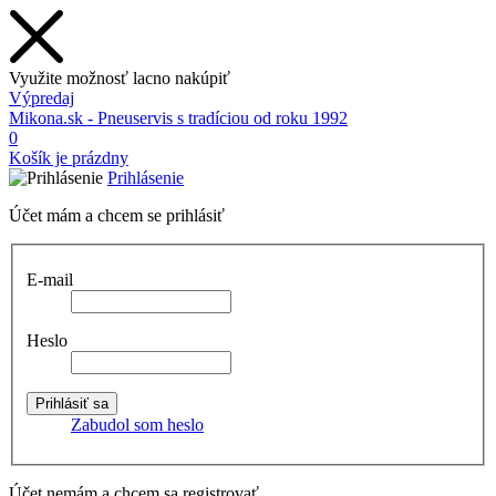
Využite možnosť lacno nakúpiť
Výpredaj
Mikona.sk - Pneuservis s tradíciou od roku 1992
0
Košík je prázdny
Prihlásenie
Účet mám a chcem se prihlásiť
E-mail
Heslo
Zabudol som heslo
Účet nemám a chcem sa registrovať