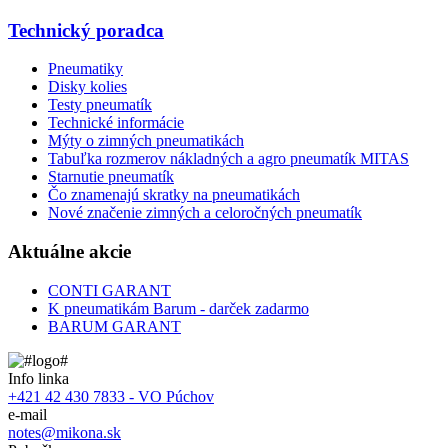
Technický poradca
Pneumatiky
Disky kolies
Testy pneumatík
Technické informácie
Mýty o zimných pneumatikách
Tabuľka rozmerov nákladných a agro pneumatík MITAS
Starnutie pneumatík
Čo znamenajú skratky na pneumatikách
Nové značenie zimných a celoročných pneumatík
Aktuálne akcie
CONTI GARANT
K pneumatikám Barum - darček zadarmo
BARUM GARANT
Info linka
+421 42 430 7833 - VO Púchov
e-mail
notes@mikona.sk