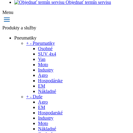
Objednať termín servisu
Menu
Produkty a služby
Pneumatiky
+
-
Pneumatiky
Osobné
SUV 4x4
Van
Moto
Industry
Agro
Hospodárske
EM
Nákladné
+
-
Duše
Agro
EM
Hospodarské
Industry
Moto
Nákladné