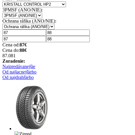
3PMSF (ANO/NIE):
Ochrana ráfika (ANO/NIE):
Cena od:
87
€
Cena do:
88
€
87.08
1
Zoradenie:
Najpredávanejšie
Od najlacnejšieho
Od najdrahšieho