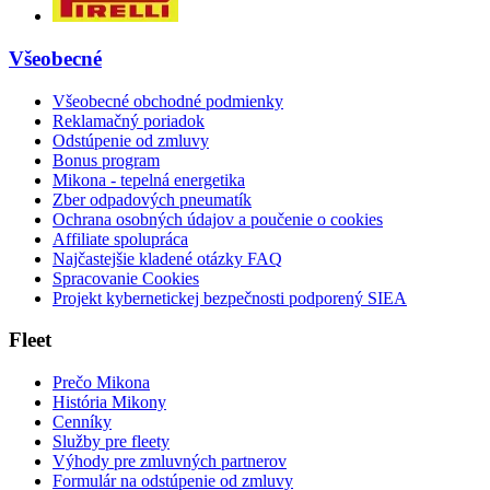
Všeobecné
Všeobecné obchodné podmienky
Reklamačný poriadok
Odstúpenie od zmluvy
Bonus program
Mikona - tepelná energetika
Zber odpadových pneumatík
Ochrana osobných údajov a poučenie o cookies
Affiliate spolupráca
Najčastejšie kladené otázky FAQ
Spracovanie Cookies
Projekt kybernetickej bezpečnosti podporený SIEA
Fleet
Prečo Mikona
História Mikony
Cenníky
Služby pre fleety
Výhody pre zmluvných partnerov
Formulár na odstúpenie od zmluvy