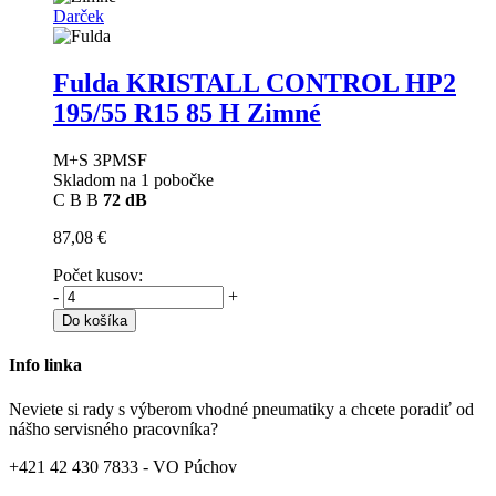
Darček
Fulda KRISTALL CONTROL HP2
195/55 R15 85 H Zimné
M+S 3PMSF
Skladom na 1 pobočke
C
B
B
72 dB
87,08 €
Počet kusov:
-
+
Do košíka
Info linka
Neviete si rady s výberom vhodné pneumatiky a chcete poradiť od
nášho servisného pracovníka?
+421 42 430 7833 - VO Púchov