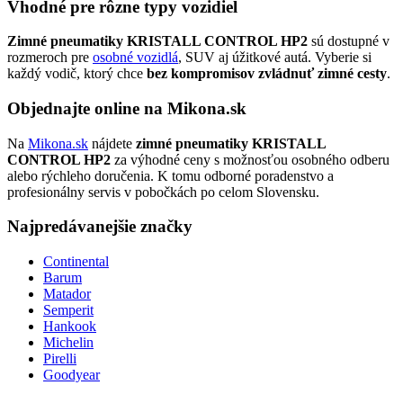
Vhodné pre rôzne typy vozidiel
Zimné pneumatiky KRISTALL CONTROL HP2
sú dostupné v
rozmeroch pre
osobné vozidlá
, SUV aj úžitkové autá. Vyberie si
každý vodič, ktorý chce
bez kompromisov zvládnuť zimné cesty
.
Objednajte online na Mikona.sk
Na
Mikona.sk
nájdete
zimné pneumatiky KRISTALL
CONTROL HP2
za výhodné ceny s možnosťou osobného odberu
alebo rýchleho doručenia. K tomu odborné poradenstvo a
profesionálny servis v pobočkách po celom Slovensku.
Najpredávanejšie značky
Continental
Barum
Matador
Semperit
Hankook
Michelin
Pirelli
Goodyear