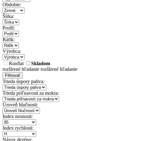
Obdobie:
Šírka:
Profil:
Ráfik:
Výrobca:
Runflat
Skladom
rozšírené hľadanie
rozšírené hľadanie
Filtrovať
Trieda úspory paliva:
Trieda priľnavosti za mokra:
Úroveň hlučnosti:
Index nosnosti:
Index rychlosti:
Názov dezénu: