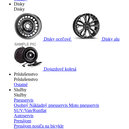
Disky
Disky
Disky oceľové
Disky alu
Dojazdové kolesá
Príslušenstvo
Príslušenstvo
Ostatné
Služby
Služby
Pneuservis
Osobný
Nákladný pneuservis
Moto pneuservis
SUV/Van/Runflat
Autoservis
Prenájom
Prenájom nosiča na bicykle