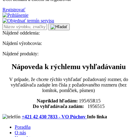
Registrovať
Nájdené oddelenia:
Nájdení výrobcovia:
Nájdené produkty:
Nápoveda k rýchlemu vyhľadávaniu
V prípade, že chcete rýchlo vyhľadať požadovaný rozmer, do
vyhľadávača zadajte len čísla z požadovaného rozmeru (bez
lomítok, pomĺčiek, písmen)
Napríklad hľadám:
195/65R15
Do vyhľadávača zadám:
1956515
+421 42 430 7833 - VO Púchov
Info linka
Poradňa
O nás