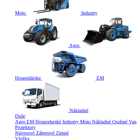
Moto
Industry
Agro
Hospodárske
EM
Nákladné
Duše
Agro
EM
Hospodarské
Industry
Moto
Nákladné
Osobné
Van
Protektory
Návesové
Záberové
Zimné
Vložky