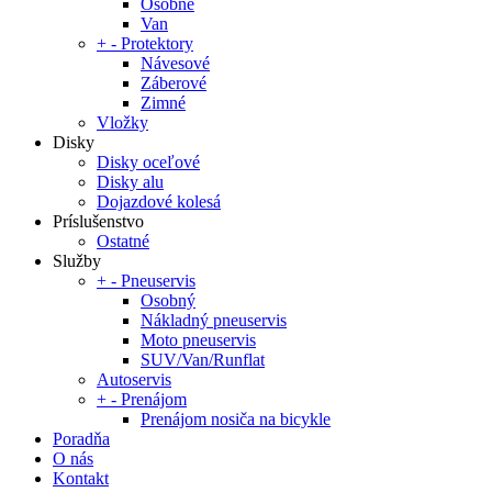
Osobné
Van
+
-
Protektory
Návesové
Záberové
Zimné
Vložky
Disky
Disky oceľové
Disky alu
Dojazdové kolesá
Príslušenstvo
Ostatné
Služby
+
-
Pneuservis
Osobný
Nákladný pneuservis
Moto pneuservis
SUV/Van/Runflat
Autoservis
+
-
Prenájom
Prenájom nosiča na bicykle
Poradňa
O nás
Kontakt