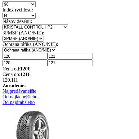
Index rychlosti:
Názov dezénu:
3PMSF (ANO/NIE):
Ochrana ráfika (ANO/NIE):
Cena od:
120
€
Cena do:
121
€
120.11
1
Zoradenie:
Najpredávanejšie
Od najlacnejšieho
Od najdrahšieho