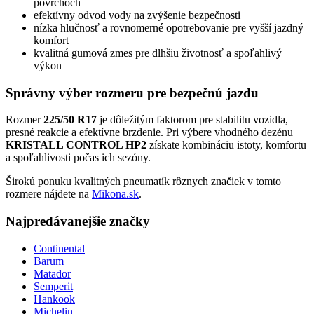
povrchoch
efektívny odvod vody na zvýšenie bezpečnosti
nízka hlučnosť a rovnomerné opotrebovanie pre vyšší jazdný
komfort
kvalitná gumová zmes pre dlhšiu životnosť a spoľahlivý
výkon
Správny výber rozmeru pre bezpečnú jazdu
Rozmer
225/50 R17
je dôležitým faktorom pre stabilitu vozidla,
presné reakcie a efektívne brzdenie. Pri výbere vhodného dezénu
KRISTALL CONTROL HP2
získate kombináciu istoty, komfortu
a spoľahlivosti počas ich sezóny.
Širokú ponuku kvalitných pneumatík rôznych značiek v tomto
rozmere nájdete na
Mikona.sk
.
Najpredávanejšie značky
Continental
Barum
Matador
Semperit
Hankook
Michelin