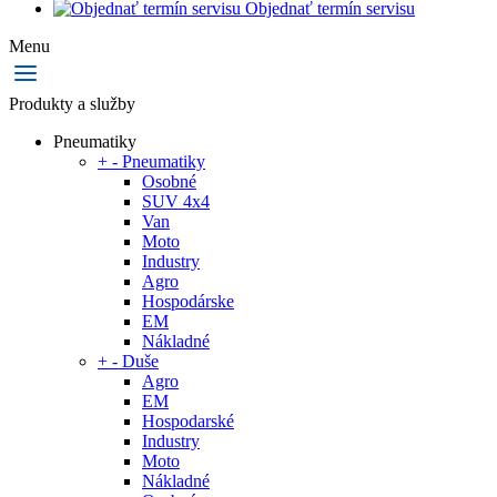
Objednať termín servisu
Menu
Produkty a služby
Pneumatiky
+
-
Pneumatiky
Osobné
SUV 4x4
Van
Moto
Industry
Agro
Hospodárske
EM
Nákladné
+
-
Duše
Agro
EM
Hospodarské
Industry
Moto
Nákladné