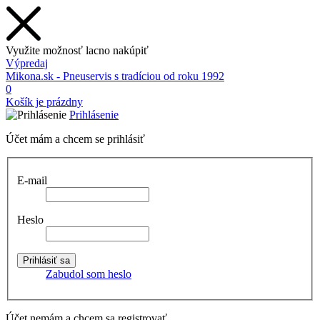
Využite možnosť lacno nakúpiť
Výpredaj
Mikona.sk - Pneuservis s tradíciou od roku 1992
0
Košík je prázdny
Prihlásenie
Účet mám a chcem se prihlásiť
E-mail
Heslo
Zabudol som heslo
Účet nemám a chcem sa registrovať