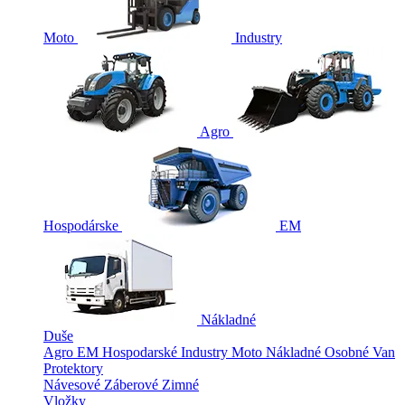
Moto
Industry
Agro
Hospodárske
EM
Nákladné
Duše
Agro
EM
Hospodarské
Industry
Moto
Nákladné
Osobné
Van
Protektory
Návesové
Záberové
Zimné
Vložky