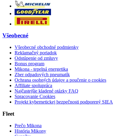
Všeobecné
Všeobecné obchodné podmienky
Reklamačný poriadok
Odstúpenie od zmluvy
Bonus program
Mikona - tepelná energetika
Zber odpadových pneumatík
Ochrana osobných údajov a poučenie o cookies
Affiliate spolupráca
Najčastejšie kladené otázky FAQ
Spracovanie Cookies
Projekt kybernetickej bezpečnosti podporený SIEA
Fleet
Prečo Mikona
História Mikony