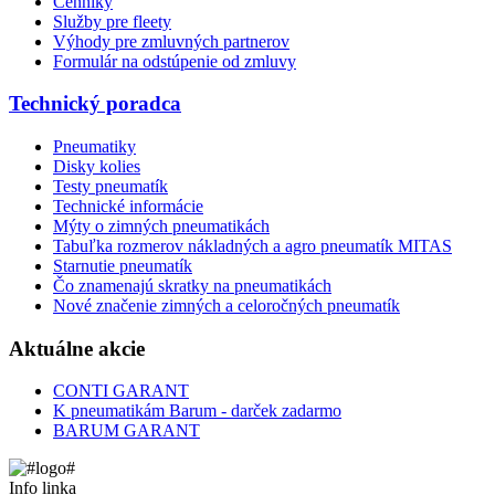
Cenníky
Služby pre fleety
Výhody pre zmluvných partnerov
Formulár na odstúpenie od zmluvy
Technický poradca
Pneumatiky
Disky kolies
Testy pneumatík
Technické informácie
Mýty o zimných pneumatikách
Tabuľka rozmerov nákladných a agro pneumatík MITAS
Starnutie pneumatík
Čo znamenajú skratky na pneumatikách
Nové značenie zimných a celoročných pneumatík
Aktuálne akcie
CONTI GARANT
K pneumatikám Barum - darček zadarmo
BARUM GARANT
Info linka