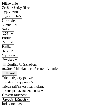
Filtrovanie
Zrušiť všetky filtre
Typ vozidla:
Obdobie:
Šírka:
Profil:
Ráfik:
Výrobca:
Runflat
Skladom
rozšírené hľadanie
rozšírené hľadanie
Filtrovať
Trieda úspory paliva:
Trieda priľnavosti za mokra:
Úroveň hlučnosti:
Index nosnosti: