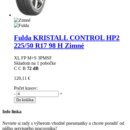
Fulda KRISTALL CONTROL HP2
225/50 R17 98 H Zimné
XL FP M+S 3PMSF
Skladom na 1 pobočke
C
C
B
72 dB
120,11 €
Počet kusov:
-
+
Do košíka
Info linka
Neviete si rady s výberom vhodné pneumatiky a chcete poradiť od
nášho servisného pracovníka?