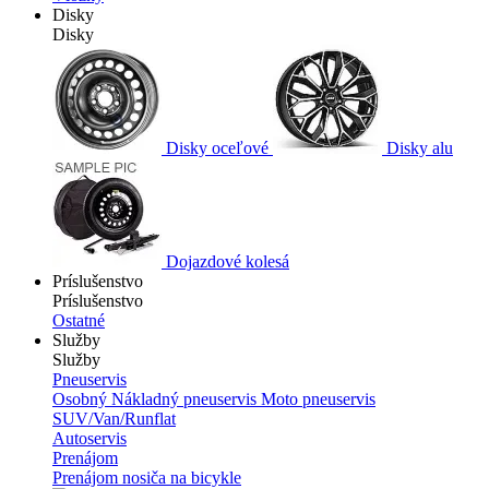
Disky
Disky
Disky oceľové
Disky alu
Dojazdové kolesá
Príslušenstvo
Príslušenstvo
Ostatné
Služby
Služby
Pneuservis
Osobný
Nákladný pneuservis
Moto pneuservis
SUV/Van/Runflat
Autoservis
Prenájom
Prenájom nosiča na bicykle