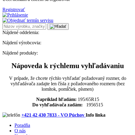
Registrovať
Nájdené oddelenia:
Nájdení výrobcovia:
Nájdené produkty:
Nápoveda k rýchlemu vyhľadávaniu
V prípade, že chcete rýchlo vyhľadať požadovaný rozmer, do
vyhľadávača zadajte len čísla z požadovaného rozmeru (bez
lomítok, pomĺčiek, písmen)
Napríklad hľadám:
195/65R15
Do vyhľadávača zadám:
1956515
+421 42 430 7833 - VO Púchov
Info linka
Poradňa
O nás