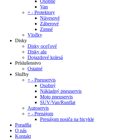
Osobné
Van
+
-
Protektory
Návesové
Záberové
Zimné
Vložky
Disky
Disky oceľové
Disky alu
Dojazdové kolesá
Príslušenstvo
Ostatné
Služby
+
-
Pneuservis
Osobný
Nákladný pneuservis
Moto pneuservis
SUV/Van/Runflat
Autoservis
+
-
Prenájom
Prenájom nosiča na bicykle
Poradňa
O nás
Kontakt