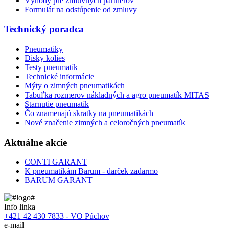
Výhody pre zmluvných partnerov
Formulár na odstúpenie od zmluvy
Technický poradca
Pneumatiky
Disky kolies
Testy pneumatík
Technické informácie
Mýty o zimných pneumatikách
Tabuľka rozmerov nákladných a agro pneumatík MITAS
Starnutie pneumatík
Čo znamenajú skratky na pneumatikách
Nové značenie zimných a celoročných pneumatík
Aktuálne akcie
CONTI GARANT
K pneumatikám Barum - darček zadarmo
BARUM GARANT
Info linka
+421 42 430 7833 - VO Púchov
e-mail