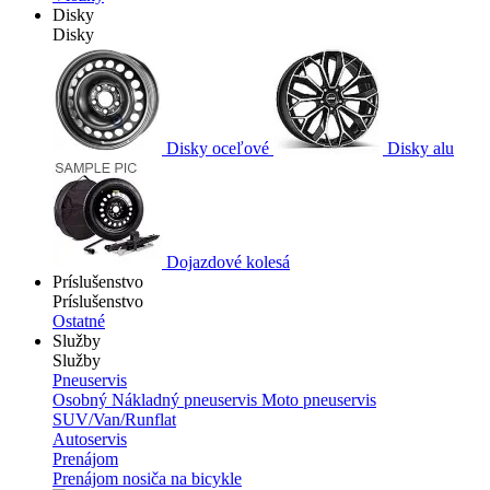
Disky
Disky
Disky oceľové
Disky alu
Dojazdové kolesá
Príslušenstvo
Príslušenstvo
Ostatné
Služby
Služby
Pneuservis
Osobný
Nákladný pneuservis
Moto pneuservis
SUV/Van/Runflat
Autoservis
Prenájom
Prenájom nosiča na bicykle