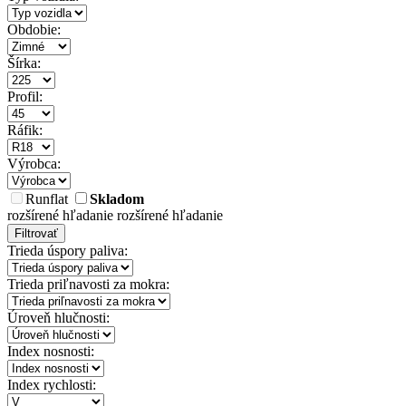
Obdobie:
Šírka:
Profil:
Ráfik:
Výrobca:
Runflat
Skladom
rozšírené hľadanie
rozšírené hľadanie
Filtrovať
Trieda úspory paliva:
Trieda priľnavosti za mokra:
Úroveň hlučnosti:
Index nosnosti:
Index rychlosti: