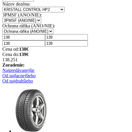
Názov dezénu:
3PMSF (ANO/NIE):
Ochrana ráfika (ANO/NIE):
Cena od:
138
€
Cena do:
139
€
138.25
1
Zoradenie:
Najpredávanejšie
Od najlacnejšieho
Od najdrahšieho