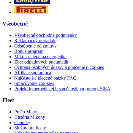
Všeobecné
Všeobecné obchodné podmienky
Reklamačný poriadok
Odstúpenie od zmluvy
Bonus program
Mikona - tepelná energetika
Zber odpadových pneumatík
Ochrana osobných údajov a poučenie o cookies
Affiliate spolupráca
Najčastejšie kladené otázky FAQ
Spracovanie Cookies
Projekt kybernetickej bezpečnosti podporený SIEA
Fleet
Prečo Mikona
História Mikony
Cenníky
Služby pre fleety