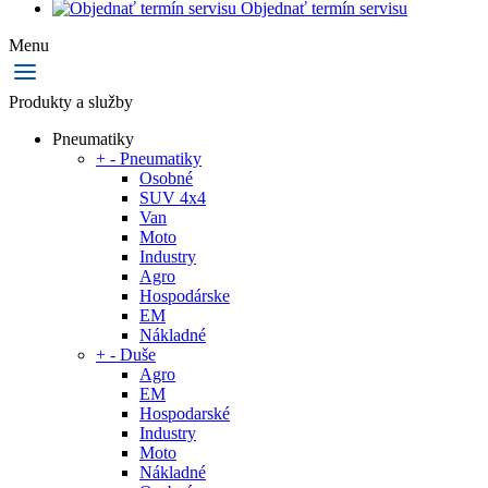
Objednať termín servisu
Menu
Produkty a služby
Pneumatiky
+
-
Pneumatiky
Osobné
SUV 4x4
Van
Moto
Industry
Agro
Hospodárske
EM
Nákladné
+
-
Duše
Agro
EM
Hospodarské
Industry
Moto
Nákladné