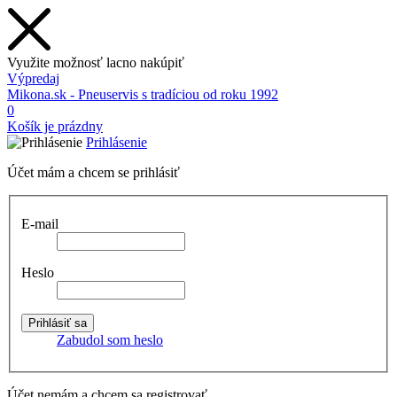
Využite možnosť lacno nakúpiť
Výpredaj
Mikona.sk - Pneuservis s tradíciou od roku 1992
0
Košík je prázdny
Prihlásenie
Účet mám a chcem se prihlásiť
E-mail
Heslo
Zabudol som heslo
Účet nemám a chcem sa registrovať