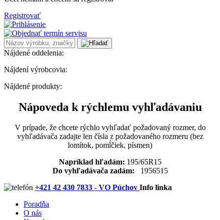
Registrovať
Nájdené oddelenia:
Nájdení výrobcovia:
Nájdené produkty:
Nápoveda k rýchlemu vyhľadávaniu
V prípade, že chcete rýchlo vyhľadať požadovaný rozmer, do
vyhľadávača zadajte len čísla z požadovaného rozmeru (bez
lomítok, pomĺčiek, písmen)
Napríklad hľadám:
195/65R15
Do vyhľadávača zadám:
1956515
+421 42 430 7833 - VO Púchov
Info linka
Poradňa
O nás