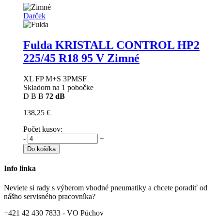
Darček
Fulda KRISTALL CONTROL HP2
225/45 R18 95 V Zimné
XL FP M+S 3PMSF
Skladom na 1 pobočke
D
B
B
72 dB
138,25 €
Počet kusov:
-
+
Do košíka
Info linka
Neviete si rady s výberom vhodné pneumatiky a chcete poradiť od
nášho servisného pracovníka?
+421 42 430 7833 - VO Púchov