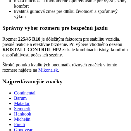
nízka hlučnosť a rovnomerné opotrebovanie pre vyšší jazdný
komfort
kvalitná gumová zmes pre dlhšiu životnosť a spoľahlivý
výkon
Správny výber rozmeru pre bezpečnú jazdu
Rozmer
225/45 R18
je dôležitým faktorom pre stabilitu vozidla,
presné reakcie a efektívne brzdenie. Pri výbere vhodného dezénu
KRISTALL CONTROL HP2
získate kombináciu istoty, komfortu
a spoľahlivosti počas ich sezóny.
Širokú ponuku kvalitných pneumatík rôznych značiek v tomto
rozmere nájdete na
Mikona.sk
.
Najpredávanejšie značky
Continental
Barum
Matador
Semperit
Hankook
Michelin
Pirelli
Goodyear