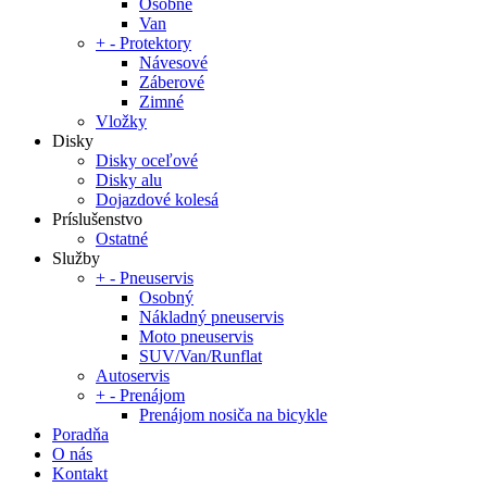
Osobné
Van
+
-
Protektory
Návesové
Záberové
Zimné
Vložky
Disky
Disky oceľové
Disky alu
Dojazdové kolesá
Príslušenstvo
Ostatné
Služby
+
-
Pneuservis
Osobný
Nákladný pneuservis
Moto pneuservis
SUV/Van/Runflat
Autoservis
+
-
Prenájom
Prenájom nosiča na bicykle
Poradňa
O nás
Kontakt