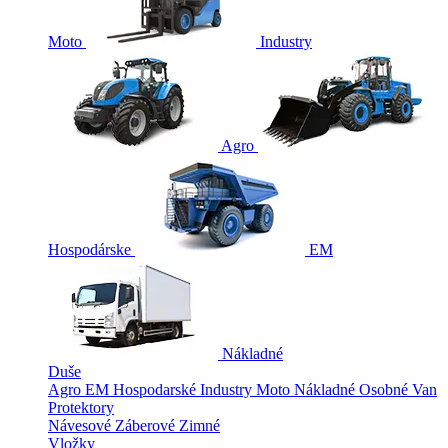
Moto
Industry
Agro
Hospodárske
EM
Nákladné
Duše
Agro
EM
Hospodarské
Industry
Moto
Nákladné
Osobné
Van
Protektory
Návesové
Záberové
Zimné
Vložky