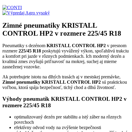
Zimné pneumatiky KRISTALL
CONTROL HP2 v rozmere 225/45 R18
Pneumatiky s dezénom
KRISTALL CONTROL HP2
v presnom
rozmere
225/45 R18
poskytujú vyvážený výkon, spoľahlivú trakciu
a komfort pri jazde v rôznych podmienkach. Ich moderný dezén a
kvalitná zmes zvyšujú priľnavosť na mokrej, suchej aj mierne
zasneženej vozovke.
Ak potrebujete istotu na dlhých trasách aj v mestskej premávke,
Zimné pneumatiky KRISTALL CONTROL HP2
sú praktickou
voľbou, ktorá spája bezpečnosť, tichý chod a dlhú životnosť.
Výhody pneumatík KRISTALL CONTROL HP2 v
rozmere 225/45 R18
optimalizovaný dezén pre stabilitu a istý záber na rôznych
povrchoch
efektívny odvod vody na zvýšenie bezpečnosti