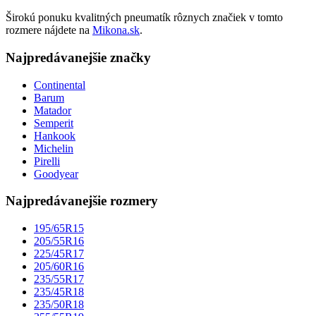
Širokú ponuku kvalitných pneumatík rôznych značiek v tomto
rozmere nájdete na
Mikona.sk
.
Najpredávanejšie značky
Continental
Barum
Matador
Semperit
Hankook
Michelin
Pirelli
Goodyear
Najpredávanejšie rozmery
195/65R15
205/55R16
225/45R17
205/60R16
235/55R17
235/45R18
235/50R18