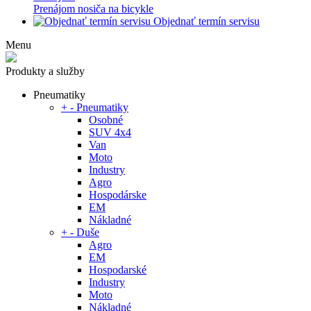
Prenájom nosiča na bicykle
Objednať termín servisu
Menu
Produkty a služby
Pneumatiky
+
-
Pneumatiky
Osobné
SUV 4x4
Van
Moto
Industry
Agro
Hospodárske
EM
Nákladné
+
-
Duše
Agro
EM
Hospodarské
Industry
Moto
Nákladné