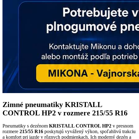
Zimné pneumatiky KRISTALL
CONTROL HP2 v rozmere 215/55 R16
Pneumatiky s dezénom
KRISTALL CONTROL HP2
v presnom
rozmere
215/55 R16
poskytujú vyvážený výkon, spoľahlivú trakciu
a komfort pri jazde v rôznych podmienkach. Ich moderný dezén a