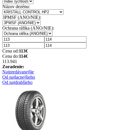
Názov dezénu:
3PMSF (ANO/NIE):
Ochrana ráfika (ANO/NIE):
Cena od:
113
€
Cena do:
114
€
113.94
1
Zoradenie:
Najpredávanejšie
Od najlacnejšieho
Od najdrahšieho