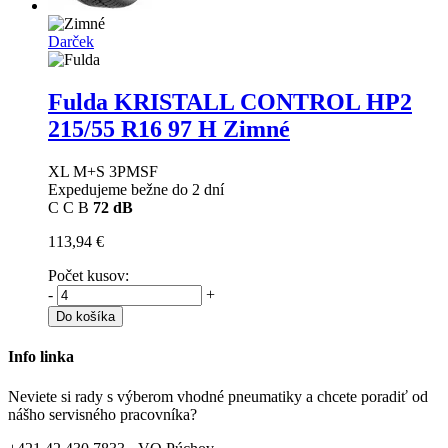
Darček
Fulda KRISTALL CONTROL HP2
215/55 R16 97 H Zimné
XL M+S 3PMSF
Expedujeme bežne do 2 dní
C
C
B
72 dB
113,94 €
Počet kusov:
-
+
Do košíka
Info linka
Neviete si rady s výberom vhodné pneumatiky a chcete poradiť od
nášho servisného pracovníka?