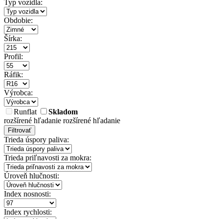
Typ vozidla:
Obdobie:
Šírka:
Profil:
Ráfik:
Výrobca:
Runflat
Skladom
rozšírené hľadanie
rozšírené hľadanie
Filtrovať
Trieda úspory paliva:
Trieda priľnavosti za mokra:
Úroveň hlučnosti:
Index nosnosti:
Index rychlosti: