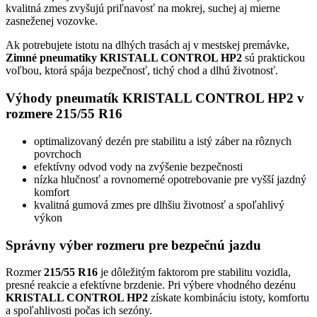
kvalitná zmes zvyšujú priľnavosť na mokrej, suchej aj mierne
zasneženej vozovke.
Ak potrebujete istotu na dlhých trasách aj v mestskej premávke,
Zimné pneumatiky KRISTALL CONTROL HP2
sú praktickou
voľbou, ktorá spája bezpečnosť, tichý chod a dlhú životnosť.
Výhody pneumatík KRISTALL CONTROL HP2 v
rozmere 215/55 R16
optimalizovaný dezén pre stabilitu a istý záber na rôznych
povrchoch
efektívny odvod vody na zvýšenie bezpečnosti
nízka hlučnosť a rovnomerné opotrebovanie pre vyšší jazdný
komfort
kvalitná gumová zmes pre dlhšiu životnosť a spoľahlivý
výkon
Správny výber rozmeru pre bezpečnú jazdu
Rozmer
215/55 R16
je dôležitým faktorom pre stabilitu vozidla,
presné reakcie a efektívne brzdenie. Pri výbere vhodného dezénu
KRISTALL CONTROL HP2
získate kombináciu istoty, komfortu
a spoľahlivosti počas ich sezóny.