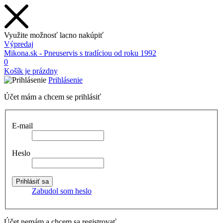
Využite možnosť lacno nakúpiť
Výpredaj
Mikona.sk - Pneuservis s tradíciou od roku 1992
0
Košík je prázdny
Prihlásenie
Účet mám a chcem se prihlásiť
E-mail
Heslo
Zabudol som heslo
Účet nemám a chcem sa registrovať