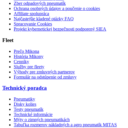
Zber odpadových pneumatík
Ochrana osobných údajov a poučenie o cookies
Affiliate spolupráca
Najčastejšie kladené otázky FAQ
Spracovanie Cookies
Projekt kybernetickej bezpečnosti podporený SIEA
Fleet
Prečo Mikona
História Mikony
Cenníky
Služby pre fleety
Výhody pre zmluvných partnerov
Formulár na odstúpenie od zmluvy
Technický poradca
Pneumatiky
Disky kolies
Testy pneumatík
Technické informácie
Mýty o zimných pneumatikách
Tabuľka rozmerov nákladných a agro pneumatík MITAS