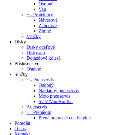
Osobné
Van
+
-
Protektory
Návesové
Záberové
Zimné
Vložky
Disky
Disky oceľové
Disky alu
Dojazdové kolesá
Príslušenstvo
Ostatné
Služby
+
-
Pneuservis
Osobný
Nákladný pneuservis
Moto pneuservis
SUV/Van/Runflat
Autoservis
+
-
Prenájom
Prenájom nosiča na bicykle
Poradňa
O nás
Kontakt