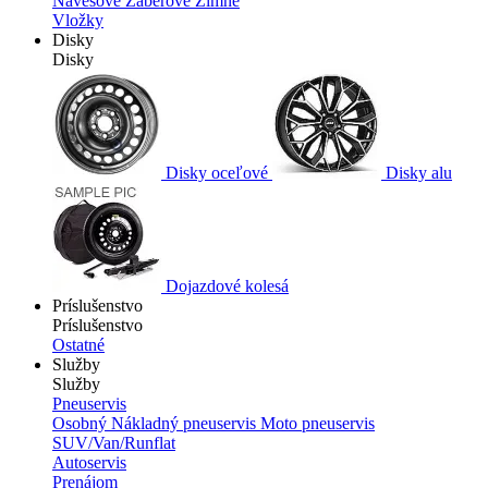
Návesové
Záberové
Zimné
Vložky
Disky
Disky
Disky oceľové
Disky alu
Dojazdové kolesá
Príslušenstvo
Príslušenstvo
Ostatné
Služby
Služby
Pneuservis
Osobný
Nákladný pneuservis
Moto pneuservis
SUV/Van/Runflat
Autoservis
Prenájom