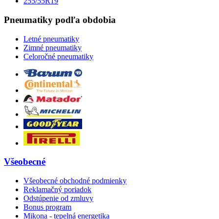
255/55R19
Pneumatiky podľa obdobia
Letné pneumatiky
Zimné pneumatiky
Celoročné pneumatiky
Všeobecné
Všeobecné obchodné podmienky
Reklamačný poriadok
Odstúpenie od zmluvy
Bonus program
Mikona - tepelná energetika