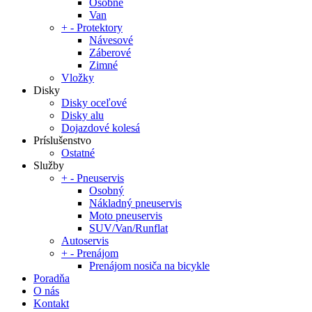
Osobné
Van
+
-
Protektory
Návesové
Záberové
Zimné
Vložky
Disky
Disky oceľové
Disky alu
Dojazdové kolesá
Príslušenstvo
Ostatné
Služby
+
-
Pneuservis
Osobný
Nákladný pneuservis
Moto pneuservis
SUV/Van/Runflat
Autoservis
+
-
Prenájom
Prenájom nosiča na bicykle
Poradňa
O nás
Kontakt