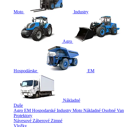
Moto
Industry
Agro
Hospodárske
EM
Nákladné
Duše
Agro
EM
Hospodarské
Industry
Moto
Nákladné
Osobné
Van
Protektory
Návesové
Záberové
Zimné
Vložky