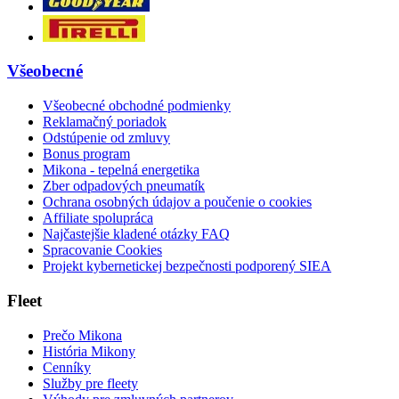
Všeobecné
Všeobecné obchodné podmienky
Reklamačný poriadok
Odstúpenie od zmluvy
Bonus program
Mikona - tepelná energetika
Zber odpadových pneumatík
Ochrana osobných údajov a poučenie o cookies
Affiliate spolupráca
Najčastejšie kladené otázky FAQ
Spracovanie Cookies
Projekt kybernetickej bezpečnosti podporený SIEA
Fleet
Prečo Mikona
História Mikony
Cenníky
Služby pre fleety