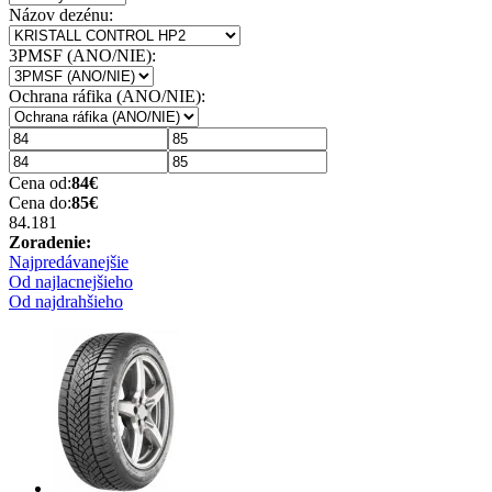
Názov dezénu:
3PMSF (ANO/NIE):
Ochrana ráfika (ANO/NIE):
Cena od:
84
€
Cena do:
85
€
84.18
1
Zoradenie:
Najpredávanejšie
Od najlacnejšieho
Od najdrahšieho