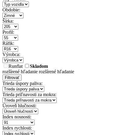
Obdobie:
Šírka:
Profil:
Ráfik:
Výrobca:
Runflat
Skladom
rozšírené hľadanie
rozšírené hľadanie
Filtrovať
Trieda úspory paliva:
Trieda priľnavosti za mokra:
Úroveň hlučnosti:
Index nosnosti:
Index rychlosti: