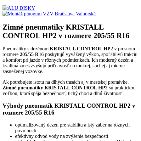
Zimné pneumatiky KRISTALL
CONTROL HP2 v rozmere 205/55 R16
Pneumatiky s dezénom
KRISTALL CONTROL HP2
v presnom
rozmere
205/55 R16
poskytujú vyvážený výkon, spoľahlivú trakciu
a komfort pri jazde v rôznych podmienkach. Ich moderný dezén a
kvalitná zmes zvyšujú priľnavosť na mokrej, suchej aj mierne
zasneženej vozovke.
Ak potrebujete istotu na dlhých trasách aj v mestskej premávke,
Zimné pneumatiky KRISTALL CONTROL HP2
sú praktickou
voľbou, ktorá spája bezpečnosť, tichý chod a dlhú životnosť.
Výhody pneumatík KRISTALL CONTROL HP2 v
rozmere 205/55 R16
optimalizovaný dezén pre stabilitu a istý záber na rôznych
povrchoch
efektívny odvod vody na zvýšenie bezpečnosti