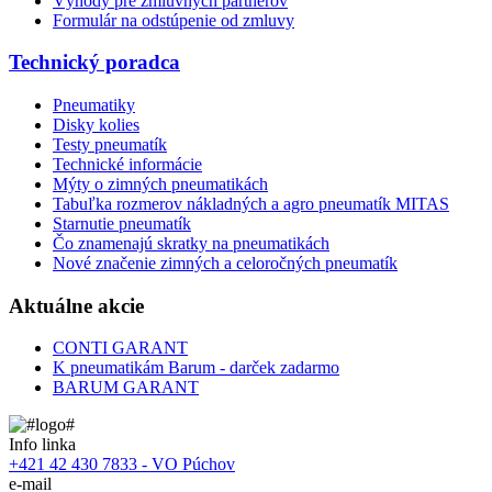
Výhody pre zmluvných partnerov
Formulár na odstúpenie od zmluvy
Technický poradca
Pneumatiky
Disky kolies
Testy pneumatík
Technické informácie
Mýty o zimných pneumatikách
Tabuľka rozmerov nákladných a agro pneumatík MITAS
Starnutie pneumatík
Čo znamenajú skratky na pneumatikách
Nové značenie zimných a celoročných pneumatík
Aktuálne akcie
CONTI GARANT
K pneumatikám Barum - darček zadarmo
BARUM GARANT
Info linka
+421 42 430 7833 - VO Púchov
e-mail