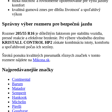
nízka hlučnosť a rovnomerné opotrebovanie pre vyšší jazdný
komfort
kvalitná gumová zmes pre dlhšiu životnosť a spoľahlivý
výkon
Správny výber rozmeru pre bezpečnú jazdu
Rozmer
205/55 R16
je dôležitým faktorom pre stabilitu vozidla,
presné reakcie a efektívne brzdenie. Pri výbere vhodného dezénu
KRISTALL CONTROL HP2
získate kombináciu istoty, komfortu
a spoľahlivosti počas ich sezóny.
Širokú ponuku kvalitných pneumatík rôznych značiek v tomto
rozmere nájdete na
Mikona.sk
.
Najpredávanejšie značky
Continental
Barum
Matador
Semperit
Hankook
Michelin
Pirelli
Goodyear