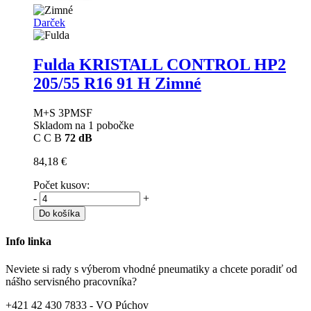
Darček
Fulda KRISTALL CONTROL HP2
205/55 R16 91 H Zimné
M+S 3PMSF
Skladom na 1 pobočke
C
C
B
72 dB
84,18 €
Počet kusov:
-
+
Do košíka
Info linka
Neviete si rady s výberom vhodné pneumatiky a chcete poradiť od
nášho servisného pracovníka?
+421 42 430 7833 - VO Púchov