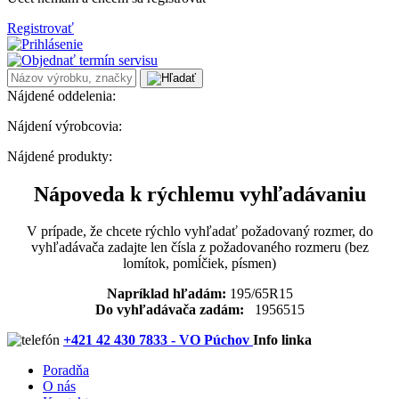
Registrovať
Nájdené oddelenia:
Nájdení výrobcovia:
Nájdené produkty:
Nápoveda k rýchlemu vyhľadávaniu
V prípade, že chcete rýchlo vyhľadať požadovaný rozmer, do
vyhľadávača zadajte len čísla z požadovaného rozmeru (bez
lomítok, pomĺčiek, písmen)
Napríklad hľadám:
195/65R15
Do vyhľadávača zadám:
1956515
+421 42 430 7833 - VO Púchov
Info linka
Poradňa
O nás