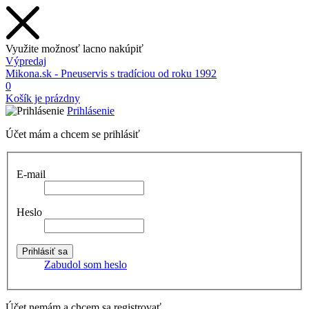
Využite možnosť lacno nakúpiť
Výpredaj
Mikona.sk - Pneuservis s tradíciou od roku 1992
0
Košík je prázdny
Prihlásenie
Účet mám a chcem se prihlásiť
E-mail
Heslo
Zabudol som heslo
Účet nemám a chcem sa registrovať