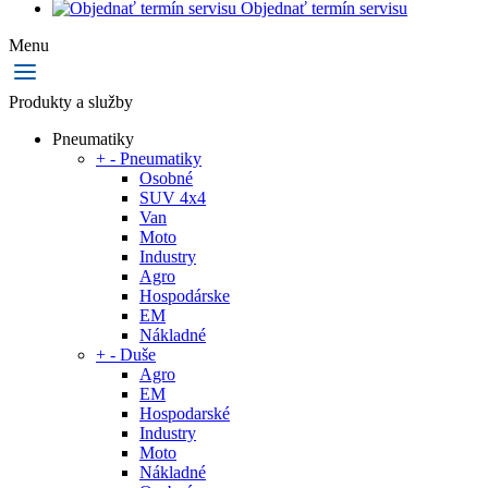
Objednať termín servisu
Menu
Produkty a služby
Pneumatiky
+
-
Pneumatiky
Osobné
SUV 4x4
Van
Moto
Industry
Agro
Hospodárske
EM
Nákladné
+
-
Duše
Agro
EM
Hospodarské
Industry
Moto
Nákladné