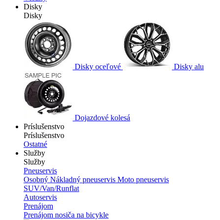
Disky
Disky
Disky oceľové
Disky alu
Dojazdové kolesá
Príslušenstvo
Príslušenstvo
Ostatné
Služby
Služby
Pneuservis
Osobný
Nákladný pneuservis
Moto pneuservis
SUV/Van/Runflat
Autoservis
Prenájom
Prenájom nosiča na bicykle