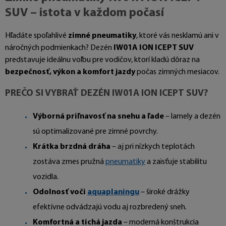
SUV – istota v každom počasí
Hľadáte spoľahlivé
zimné pneumatiky
, ktoré vás nesklamú ani v
náročných podmienkach? Dezén
IW01A ION ICEPT SUV
predstavuje ideálnu voľbu pre vodičov, ktorí kladú dôraz na
bezpečnosť, výkon a komfort jazdy
počas zimných mesiacov.
PREČO SI VYBRAŤ DEZÉN IW01A ION ICEPT SUV?
Výborná priľnavosť na snehu a ľade
– lamely a dezén
sú optimalizované pre zimné povrchy.
Krátka brzdná dráha
– aj pri nízkych teplotách
zostáva zmes pružná
pneumatiky
a zaisťuje stabilitu
vozidla.
Odolnosť voči
aquaplaningu
– široké drážky
efektívne odvádzajú vodu aj rozbredený sneh.
Komfortná a tichá jazda
– moderná konštrukcia