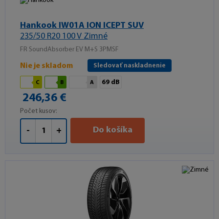
Hankook IW01A ION ICEPT SUV
235/50 R20 100 V Zimné
FR SoundAbsorber EV M+S 3PMSF
Nie je skladom
Sledovať naskladnenie
69 dB
C
B
A
246,36 €
Počet kusov:
Do košíka
-
+