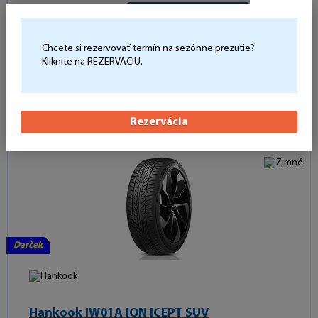
Nie je skladom
Sledovať naskladnenie
69 dB
C
B
A
Chcete si rezervovať termín na sezónne prezutie?
246,36 €
Kliknite na REZERVÁCIU.
Počet kusov:
Do košíka
-
+
Rezervácia
Darček
Hankook IW01A ION ICEPT SUV