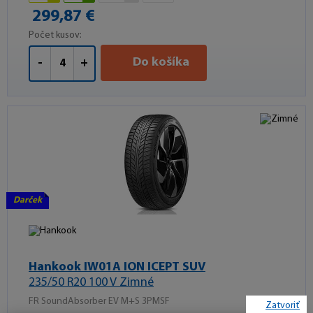
299,87 €
Počet kusov:
Do košíka
-
+
Darček
Hankook IW01A ION ICEPT SUV
235/50 R20 100 V Zimné
FR SoundAbsorber EV M+S 3PMSF
Zatvoriť