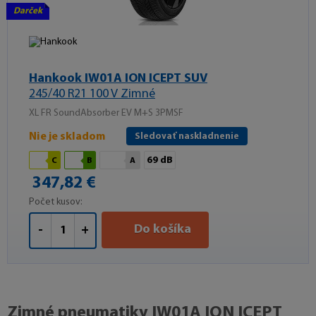
Darček
Hankook IW01A ION ICEPT SUV
245/40 R21 100 V Zimné
XL FR SoundAbsorber EV M+S 3PMSF
Nie je skladom
Sledovať naskladnenie
69 dB
C
B
A
347,82 €
Počet kusov:
Do košíka
-
+
Zimné pneumatiky IW01A ION ICEPT