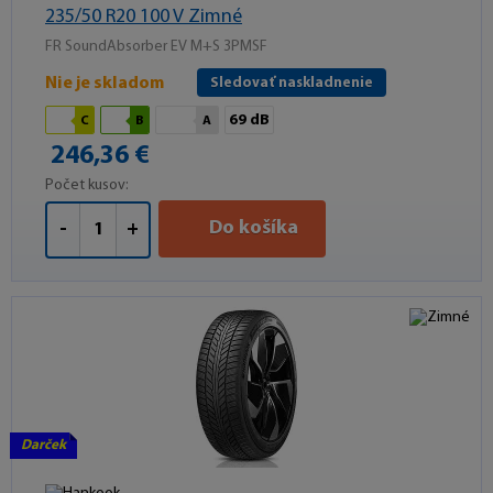
235/50 R20 100 V Zimné
FR SoundAbsorber EV M+S 3PMSF
Nie je skladom
Sledovať naskladnenie
69 dB
C
B
A
246,36 €
Počet kusov:
Do košíka
-
+
Darček