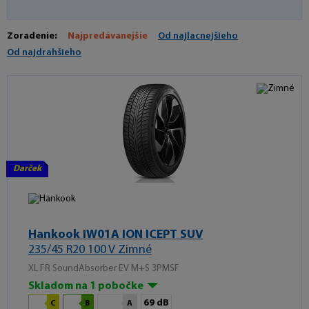
Zoradenie:
Najpredávanejšie
Od najlacnejšieho
Od najdrahšieho
Darček
Hankook IW01A ION ICEPT SUV
235/45 R20 100 V Zimné
XL FR SoundAbsorber EV M+S 3PMSF
Skladom na 1 pobočke
69 dB
C
B
A