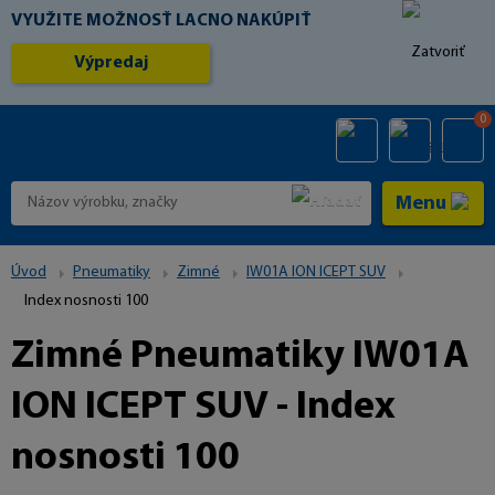
VYUŽITE MOŽNOSŤ LACNO NAKÚPIŤ
Výpredaj
0
Menu
Úvod
Pneumatiky
Zimné
IW01A ION ICEPT SUV
Index nosnosti 100
Zimné Pneumatiky IW01A
ION ICEPT SUV - Index
nosnosti 100