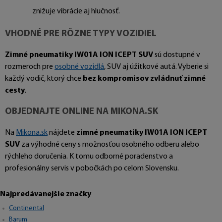
znižuje vibrácie aj hlučnosť.
VHODNÉ PRE RÔZNE TYPY VOZIDIEL
Zimné pneumatiky IW01A ION ICEPT SUV
sú dostupné v
rozmeroch pre
osobné vozidlá
, SUV aj úžitkové autá. Vyberie si
každý vodič, ktorý chce
bez kompromisov zvládnuť zimné
cesty
.
OBJEDNAJTE ONLINE NA MIKONA.SK
Na
Mikona.sk
nájdete
zimné pneumatiky IW01A ION ICEPT
SUV
za výhodné ceny s možnosťou osobného odberu alebo
rýchleho doručenia. K tomu odborné poradenstvo a
profesionálny servis v pobočkách po celom Slovensku.
Najpredávanejšie značky
Continental
Barum