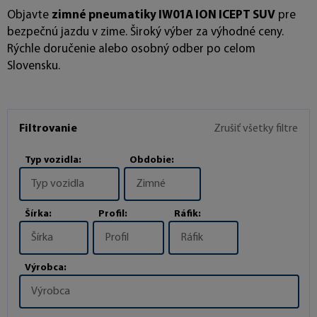
Objavte
zimné pneumatiky IW01A ION ICEPT SUV
pre
bezpečnú jazdu v zime. Široký výber za výhodné ceny.
Rýchle doručenie alebo osobný odber po celom
Slovensku.
Filtrovanie
Zrušiť všetky filtre
Typ vozidla:
Obdobie:
Typ vozidla
Zimné
Šírka:
Profil:
Ráfik:
Šírka
Profil
Ráfik
Výrobca:
Výrobca