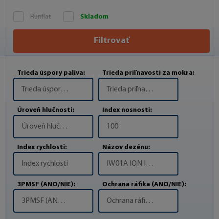
Runflat
Skladom
Filtrovať
Trieda úspory paliva:
Trieda priľnavosti za mokra:
Trieda úspory paliva
Trieda priľnavosti za mokra
Úroveň hlučnosti:
Index nosnosti:
Úroveň hlučnosti
100
Index rychlosti:
Názov dezénu:
Index rychlosti
IW01A ION ICEPT SUV
3PMSF (ANO/NIE):
Ochrana ráfika (ANO/NIE):
3PMSF (ANO/NIE)
Ochrana ráfika (ANO/NIE)