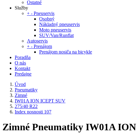
Ostatné
Služby
+
-
Pneuservis
Osobný
Nákladný pneuservis
Moto pneuservis
SUV/Van/Runflat
Autoservis
+
-
Prenájom
Prenájom nosiča na bicykle
Poradňa
O nás
Kontakt
Predajne
Úvod
Pneumatiky
Zimné
IW01A ION ICEPT SUV
275/40 R22
Index nosnosti 107
Zimné Pneumatiky IW01A ION I