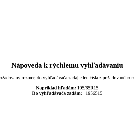
Nápoveda k rýchlemu vyhľadávaniu
požadovaný rozmer, do vyhľadávača zadajte len čísla z požadovaného r
Napríklad hľadám:
195/65R15
Do vyhľadávača zadám:
1956515