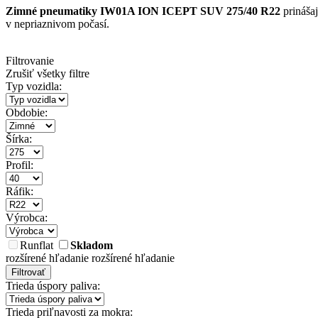
Zimné pneumatiky IW01A ION ICEPT SUV 275/40 R22
prinášaj
v nepriaznivom počasí.
Filtrovanie
Zrušiť všetky filtre
Typ vozidla:
Obdobie:
Šírka:
Profil:
Ráfik:
Výrobca:
Runflat
Skladom
rozšírené hľadanie
rozšírené hľadanie
Filtrovať
Trieda úspory paliva:
Trieda priľnavosti za mokra: