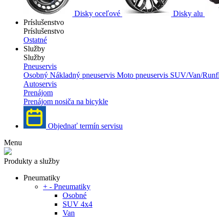
Disky oceľové
Disky alu
Príslušenstvo
Príslušenstvo
Ostatné
Služby
Služby
Pneuservis
Osobný
Nákladný pneuservis
Moto pneuservis
SUV/Van/Runfl
Autoservis
Prenájom
Prenájom nosiča na bicykle
Objednať termín servisu
Menu
Produkty a služby
Pneumatiky
+
-
Pneumatiky
Osobné
SUV 4x4
Van