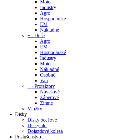
Moto
Industry
Agro
Hospodárske
EM
Nákladné
+
-
Duše
Agro
EM
Hospodarské
Industry
Moto
Nákladné
Osobné
Van
+
-
Protektory
Návesové
Záberové
Zimné
Vložky
Disky
Disky oceľové
Disky alu
Dojazdové kolesá
Príslušenstvo