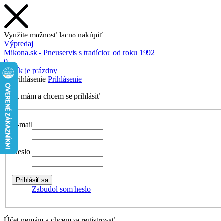
Využite možnosť lacno nakúpiť
Výpredaj
Mikona.sk - Pneuservis s tradíciou od roku 1992
0
Košík je prázdny
Prihlásenie
Účet mám a chcem se prihlásiť
E-mail
Heslo
Zabudol som heslo
Účet nemám a chcem sa registrovať