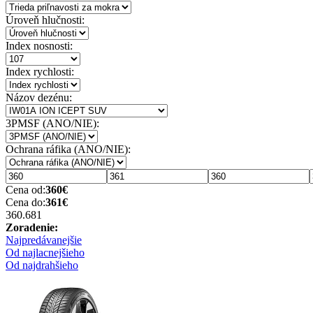
Úroveň hlučnosti:
Index nosnosti:
Index rychlosti:
Názov dezénu:
3PMSF (ANO/NIE):
Ochrana ráfika (ANO/NIE):
Cena od:
360
€
Cena do:
361
€
360.68
1
Zoradenie:
Najpredávanejšie
Od najlacnejšieho
Od najdrahšieho