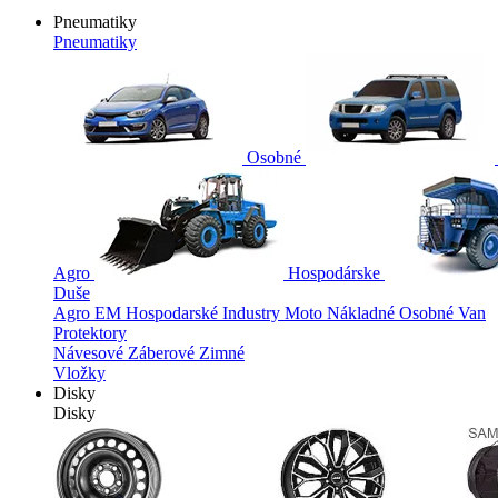
Pneumatiky
Pneumatiky
Osobné
Agro
Hospodárske
Duše
Agro
EM
Hospodarské
Industry
Moto
Nákladné
Osobné
Van
Protektory
Návesové
Záberové
Zimné
Vložky
Disky
Disky