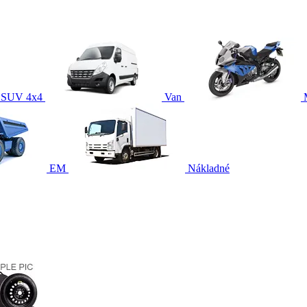
SUV 4x4
Van
EM
Nákladné