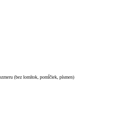
ozmeru (bez lomítok, pomĺčiek, písmen)