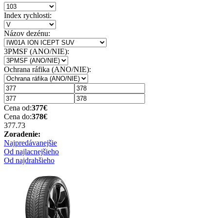
Index rychlosti:
Názov dezénu:
3PMSF (ANO/NIE):
Ochrana ráfika (ANO/NIE):
Cena od:
377
€
Cena do:
378
€
377.7
3
Zoradenie:
Najpredávanejšie
Od najlacnejšieho
Od najdrahšieho