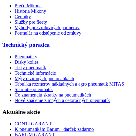
Prečo Mikona
História Mikony
Cenníky
Služby pre fleety
Výhody pre zmluvných partnerov
Formulár na odstúpenie od zmluvy
Technický poradca
Pneumatiky
Disky kolies
Testy pneumatík
Technické informácie
Mýty o zimných pneumatikách
Tabuľka rozmerov nákladných a agro pneumatík MITAS
Starnutie pneumatík
Čo znamenajú skratky na pneumatikách
Nové značenie zimných a celoročných pneumatík
Aktuálne akcie
CONTI GARANT
K pneumatikám Barum - darček zadarmo
BARUM GARANT