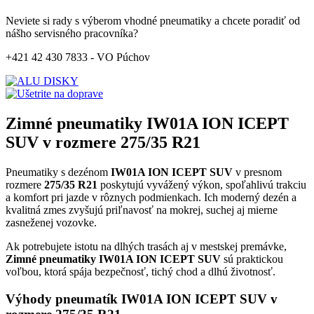
Neviete si rady s výberom vhodné pneumatiky a chcete poradiť od
nášho servisného pracovníka?
+421 42 430 7833 - VO Púchov
Zimné pneumatiky IW01A ION ICEPT
SUV v rozmere 275/35 R21
Pneumatiky s dezénom
IW01A ION ICEPT SUV
v presnom
rozmere
275/35 R21
poskytujú vyvážený výkon, spoľahlivú trakciu
a komfort pri jazde v rôznych podmienkach. Ich moderný dezén a
kvalitná zmes zvyšujú priľnavosť na mokrej, suchej aj mierne
zasneženej vozovke.
Ak potrebujete istotu na dlhých trasách aj v mestskej premávke,
Zimné pneumatiky IW01A ION ICEPT SUV
sú praktickou
voľbou, ktorá spája bezpečnosť, tichý chod a dlhú životnosť.
Výhody pneumatík IW01A ION ICEPT SUV v