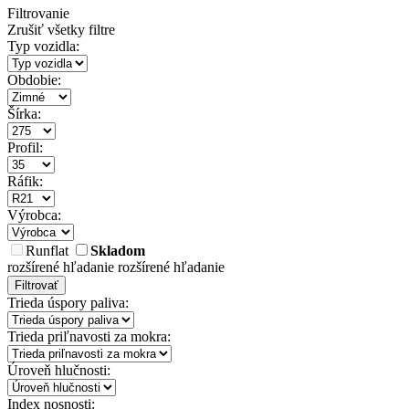
Filtrovanie
Zrušiť všetky filtre
Typ vozidla:
Obdobie:
Šírka:
Profil:
Ráfik:
Výrobca:
Runflat
Skladom
rozšírené hľadanie
rozšírené hľadanie
Filtrovať
Trieda úspory paliva:
Trieda priľnavosti za mokra:
Úroveň hlučnosti:
Index nosnosti: