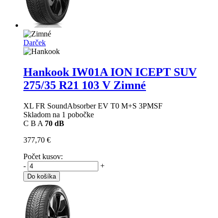
Darček
Hankook IW01A ION ICEPT SUV
275/35 R21 103 V Zimné
XL FR SoundAbsorber EV T0 M+S 3PMSF
Skladom na 1 pobočke
C
B
A
70 dB
377,70 €
Počet kusov:
-
+
Do košíka