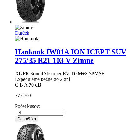
Darček
Hankook IW01A ION ICEPT SUV
275/35 R21 103 V Zimné
XL FR SoundAbsorber EV T0 M+S 3PMSF
Expedujeme bežne do 2 dní
C
B
A
70 dB
377,70 €
Počet kusov:
-
+
Do košíka