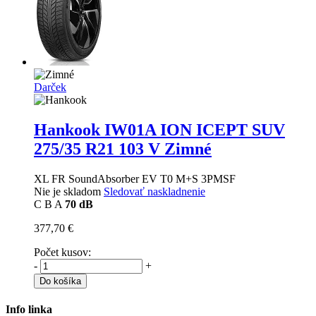
Darček
Hankook IW01A ION ICEPT SUV
275/35 R21 103 V Zimné
XL FR SoundAbsorber EV T0 M+S 3PMSF
Nie je skladom
Sledovať naskladnenie
C
B
A
70 dB
377,70 €
Počet kusov:
-
+
Do košíka
Info linka