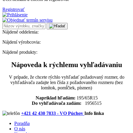
Registrovať
Nájdené oddelenia:
Nájdení výrobcovia:
Nájdené produkty:
Nápoveda k rýchlemu vyhľadávaniu
V prípade, že chcete rýchlo vyhľadať požadovaný rozmer, do
vyhľadávača zadajte len čísla z požadovaného rozmeru (bez
lomítok, pomĺčiek, písmen)
Napríklad hľadám:
195/65R15
Do vyhľadávača zadám:
1956515
+421 42 430 7833 - VO Púchov
Info linka
Poradňa
O nás