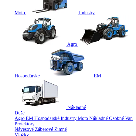
Moto
Industry
Agro
Hospodárske
EM
Nákladné
Duše
Agro
EM
Hospodarské
Industry
Moto
Nákladné
Osobné
Van
Protektory
Návesové
Záberové
Zimné
Vložky