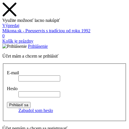
Využite možnosť lacno nakúpiť
Výpredaj
Mikona.sk - Pneuservis s tradíciou od roku 1992
0
Košík je prázdny
Prihlásenie
Účet mám a chcem se prihlásiť
E-mail
Heslo
Zabudol som heslo
Účet nemám a chcem sa registrovať