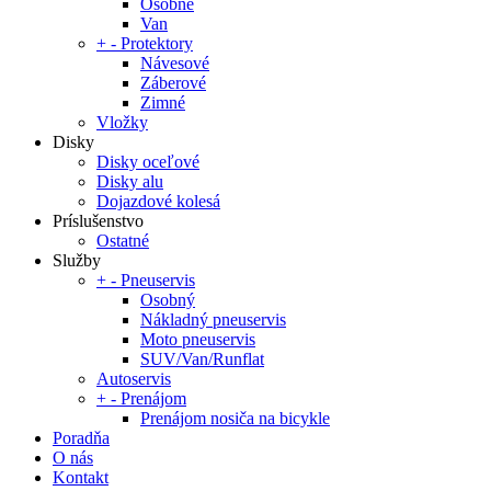
Osobné
Van
+
-
Protektory
Návesové
Záberové
Zimné
Vložky
Disky
Disky oceľové
Disky alu
Dojazdové kolesá
Príslušenstvo
Ostatné
Služby
+
-
Pneuservis
Osobný
Nákladný pneuservis
Moto pneuservis
SUV/Van/Runflat
Autoservis
+
-
Prenájom
Prenájom nosiča na bicykle
Poradňa
O nás
Kontakt