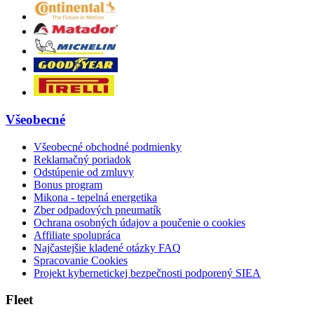
Všeobecné
Všeobecné obchodné podmienky
Reklamačný poriadok
Odstúpenie od zmluvy
Bonus program
Mikona - tepelná energetika
Zber odpadových pneumatík
Ochrana osobných údajov a poučenie o cookies
Affiliate spolupráca
Najčastejšie kladené otázky FAQ
Spracovanie Cookies
Projekt kybernetickej bezpečnosti podporený SIEA
Fleet