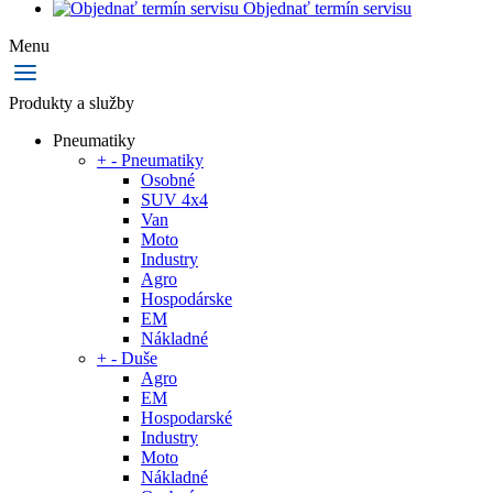
Objednať termín servisu
Menu
Produkty a služby
Pneumatiky
+
-
Pneumatiky
Osobné
SUV 4x4
Van
Moto
Industry
Agro
Hospodárske
EM
Nákladné
+
-
Duše
Agro
EM
Hospodarské
Industry
Moto
Nákladné