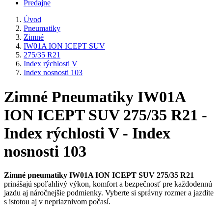
Predajne
Úvod
Pneumatiky
Zimné
IW01A ION ICEPT SUV
275/35 R21
Index rýchlosti V
Index nosnosti 103
Zimné Pneumatiky IW01A
ION ICEPT SUV 275/35 R21 -
Index rýchlosti V - Index
nosnosti 103
Zimné pneumatiky IW01A ION ICEPT SUV 275/35 R21
prinášajú spoľahlivý výkon, komfort a bezpečnosť pre každodennú
jazdu aj náročnejšie podmienky. Vyberte si správny rozmer a jazdite
s istotou aj v nepriaznivom počasí.