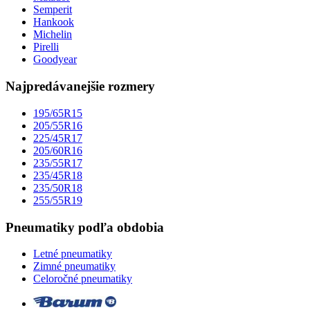
Semperit
Hankook
Michelin
Pirelli
Goodyear
Najpredávanejšie rozmery
195/65R15
205/55R16
225/45R17
205/60R16
235/55R17
235/45R18
235/50R18
255/55R19
Pneumatiky podľa obdobia
Letné pneumatiky
Zimné pneumatiky
Celoročné pneumatiky