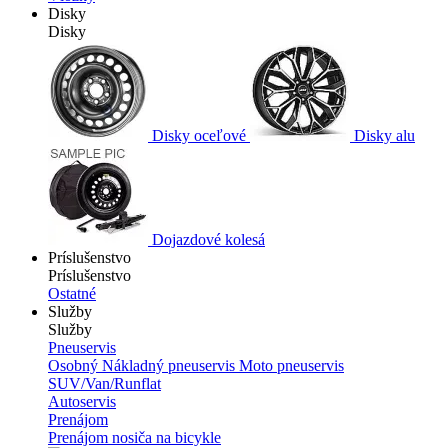
Disky
Disky
Disky oceľové
Disky alu
Dojazdové kolesá
Príslušenstvo
Príslušenstvo
Ostatné
Služby
Služby
Pneuservis
Osobný
Nákladný pneuservis
Moto pneuservis
SUV/Van/Runflat
Autoservis
Prenájom
Prenájom nosiča na bicykle