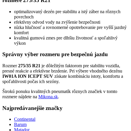
rozmere 275/35 R21
optimalizovaný dezén pre stabilitu a istý záber na rôznych
povrchoch
efektívny odvod vody na zvýšenie bezpečnosti
nízka hlučnosť a rovnomerné opotrebovanie pre vyšší jazdný
komfort
kvalitná gumová zmes pre dlhšiu životnosť a spoľahlivý
výkon
Správny výber rozmeru pre bezpečnú jazdu
Rozmer
275/35 R21
je dôležitým faktorom pre stabilitu vozidla,
presné reakcie a efektívne brzdenie. Pri výbere vhodného dezénu
IW01A ION ICEPT SUV
získate kombináciu istoty, komfortu a
spoľahlivosti počas ich sezóny.
Širokú ponuku kvalitných pneumatík rôznych značiek v tomto
rozmere nájdete na
Mikona.sk
.
Najpredávanejšie značky
Continental
Barum
Matador