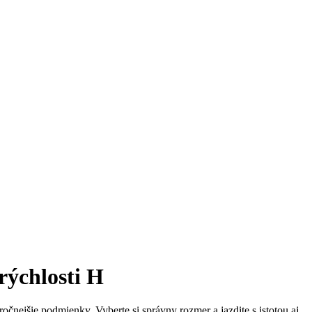
ýchlosti H
čnejšie podmienky. Vyberte si správny rozmer a jazdite s istotou aj