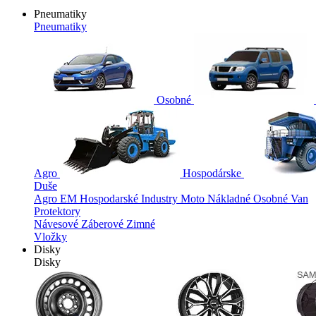
Pneumatiky
Pneumatiky
Osobné
Agro
Hospodárske
Duše
Agro
EM
Hospodarské
Industry
Moto
Nákladné
Osobné
Van
Protektory
Návesové
Záberové
Zimné
Vložky
Disky
Disky