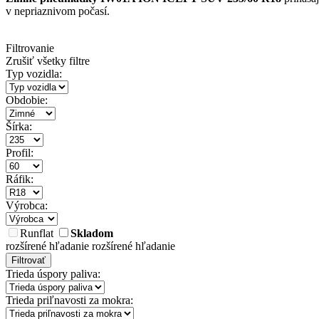
v nepriaznivom počasí.
Filtrovanie
Zrušiť všetky filtre
Typ vozidla:
Obdobie:
Šírka:
Profil:
Ráfik:
Výrobca:
Runflat
Skladom
rozšírené hľadanie
rozšírené hľadanie
Filtrovať
Trieda úspory paliva:
Trieda priľnavosti za mokra: