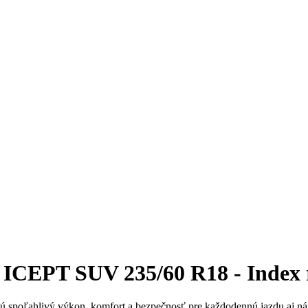
CEPT SUV 235/60 R18 - Index r
ú spoľahlivý výkon, komfort a bezpečnosť pre každodennú jazdu aj náro