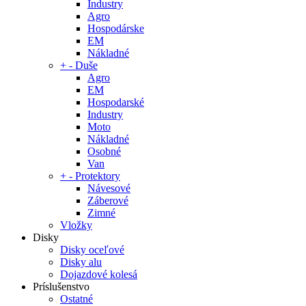
Industry
Agro
Hospodárske
EM
Nákladné
+
-
Duše
Agro
EM
Hospodarské
Industry
Moto
Nákladné
Osobné
Van
+
-
Protektory
Návesové
Záberové
Zimné
Vložky
Disky
Disky oceľové
Disky alu
Dojazdové kolesá
Príslušenstvo
Ostatné