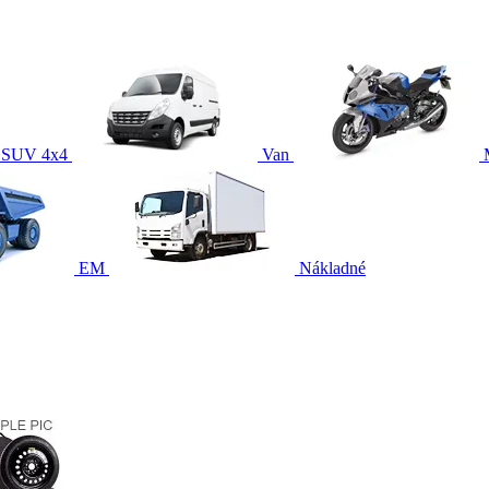
SUV 4x4
Van
EM
Nákladné