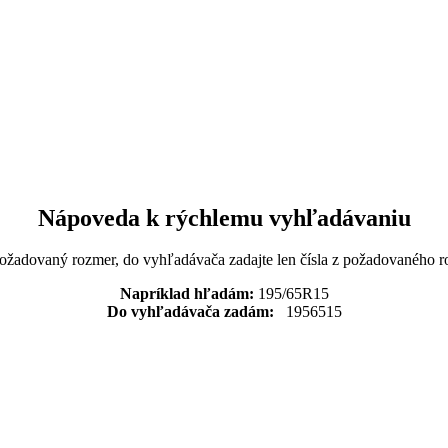
Nápoveda k rýchlemu vyhľadávaniu
požadovaný rozmer, do vyhľadávača zadajte len čísla z požadovaného r
Napríklad hľadám:
195/65R15
Do vyhľadávača zadám:
1956515