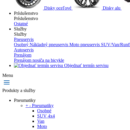
Disky oceľové
Disky alu
Príslušenstvo
Príslušenstvo
Ostatné
Služby
Služby
Pneuservis
Osobný
Nákladný pneuservis
Moto pneuservis
SUV/Van/Runfl
Autoservis
Prenájom
Prenájom nosiča na bicykle
Objednať termín servisu
Menu
Produkty a služby
Pneumatiky
+
-
Pneumatiky
Osobné
SUV 4x4
Van
Moto