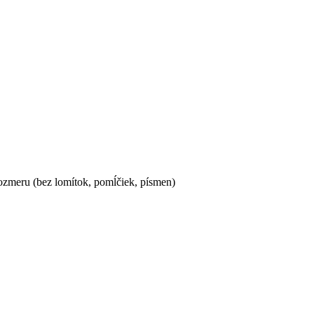
ozmeru (bez lomítok, pomĺčiek, písmen)