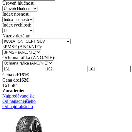
Úroveň hlučnosti:
Index nosnosti:
Index rychlosti:
Názov dezénu:
3PMSF (ANO/NIE):
Ochrana ráfika (ANO/NIE):
Cena od:
161
€
Cena do:
162
€
161.58
4
Zoradenie:
Najpredávanejšie
Od najlacnejšieho
Od najdrahšieho