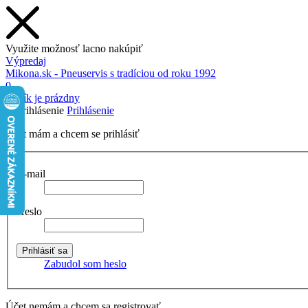
Využite možnosť lacno nakúpiť
Výpredaj
Mikona.sk - Pneuservis s tradíciou od roku 1992
0
Košík je prázdny
Prihlásenie
Účet mám a chcem se prihlásiť
E-mail
Heslo
Zabudol som heslo
Účet nemám a chcem sa registrovať