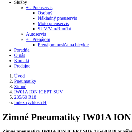
Služby
+
-
Pneuservis
Osobný
Nákladný pneuservis
Moto pneuservis
SUV/Van/Runflat
Autoservis
+
-
Prenájom
Prenájom nosiča na bicykle
Poradňa
O nás
Kontakt
Predajne
Úvod
Pneumatiky
Zimné
IW01A ION ICEPT SUV
235/60 R18
Index rýchlosti H
Zimné Pneumatiky IW01A ION I
Zimné pneumatiky IW01A ION ICEPT SUV 235/60 R18
prinášaj