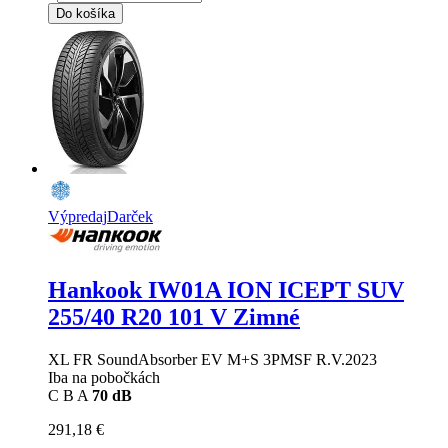
Do košíka
Výpredaj
Darček
Hankook IW01A ION ICEPT SUV
255/40 R20 101 V Zimné
XL FR SoundAbsorber EV M+S 3PMSF R.V.2023
Iba na pobočkách
C
B
A
70 dB
291,18 €