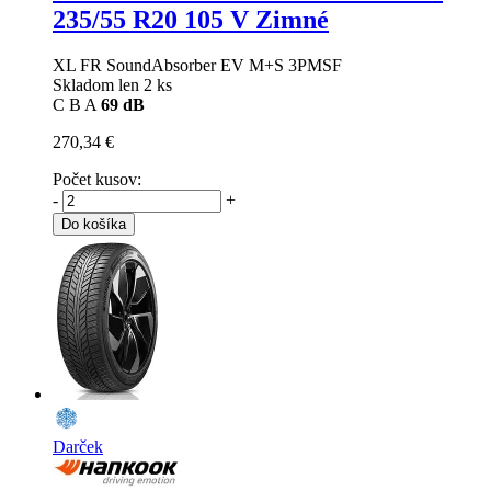
235/55 R20 105 V Zimné
XL FR SoundAbsorber EV M+S 3PMSF
Skladom len 2 ks
C
B
A
69 dB
270,34 €
Počet kusov:
-
+
Do košíka
Darček