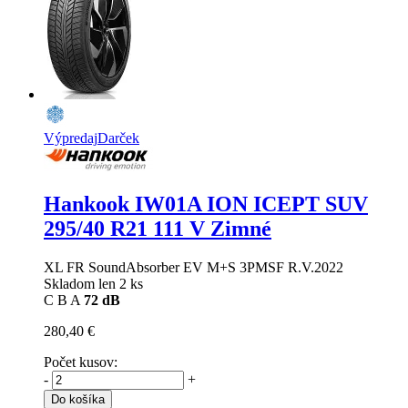
Výpredaj
Darček
Hankook IW01A ION ICEPT SUV
295/40 R21 111 V Zimné
XL FR SoundAbsorber EV M+S 3PMSF R.V.2022
Skladom len 2 ks
C
B
A
72 dB
280,40 €
Počet kusov:
-
+
Do košíka