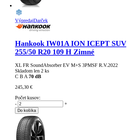
Výpredaj
Darček
Hankook IW01A ION ICEPT SUV
255/50 R20 109 H Zimné
XL FR SoundAbsorber EV M+S 3PMSF R.V.2022
Skladom len 2 ks
C
B
A
70 dB
245,30 €
Počet kusov:
-
+
Do košíka