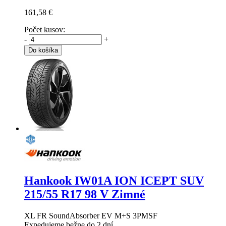
161,58 €
Počet kusov:
-
+
Do košíka
Hankook IW01A ION ICEPT SUV
215/55 R17 98 V Zimné
XL FR SoundAbsorber EV M+S 3PMSF
Expedujeme bežne do 2 dní