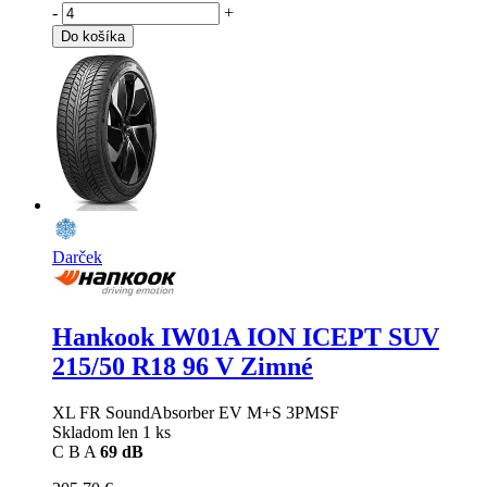
-
+
Do košíka
Darček
Hankook IW01A ION ICEPT SUV
215/50 R18 96 V Zimné
XL FR SoundAbsorber EV M+S 3PMSF
Skladom len 1 ks
C
B
A
69 dB