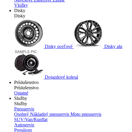
Vložky
Disky
Disky
Disky oceľové
Disky alu
Dojazdové kolesá
Príslušenstvo
Príslušenstvo
Ostatné
Služby
Služby
Pneuservis
Osobný
Nákladný pneuservis
Moto pneuservis
SUV/Van/Runflat
Autoservis
Prenájom