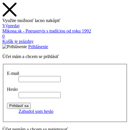
Využite možnosť lacno nakúpiť
Výpredaj
Mikona.sk - Pneuservis s tradíciou od roku 1992
0
Košík je prázdny
Prihlásenie
Účet mám a chcem se prihlásiť
E-mail
Heslo
Zabudol som heslo
Účet nemám a chcem sa registrovať