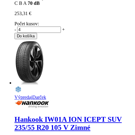
C
B
A
70 dB
253,31 €
Počet kusov:
-
+
Do košíka
Výpredaj
Darček
Hankook IW01A ION ICEPT SUV
235/55 R20 105 V Zimné