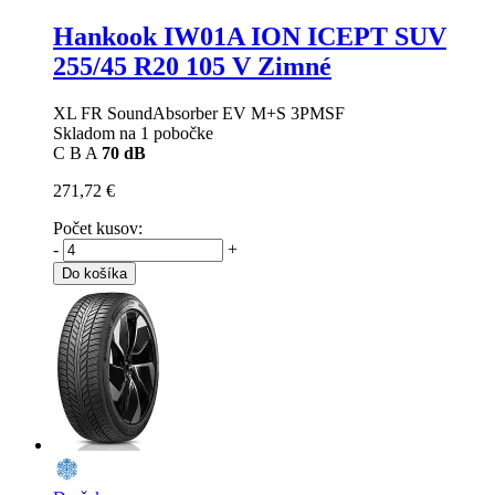
Hankook IW01A ION ICEPT SUV
255/45 R20 105 V Zimné
XL FR SoundAbsorber EV M+S 3PMSF
Skladom na 1 pobočke
C
B
A
70 dB
271,72 €
Počet kusov:
-
+
Do košíka