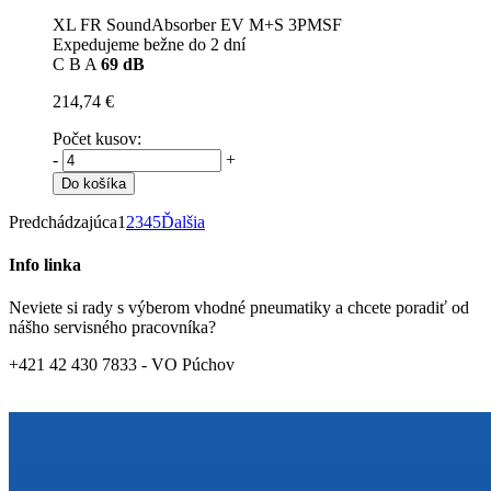
XL FR SoundAbsorber EV M+S 3PMSF
Expedujeme bežne do 2 dní
C
B
A
69 dB
214,74 €
Počet kusov:
-
+
Do košíka
Predchádzajúca
1
2
3
4
5
Ďalšia
Info linka
Neviete si rady s výberom vhodné pneumatiky a chcete poradiť od
nášho servisného pracovníka?
+421 42 430 7833 - VO Púchov