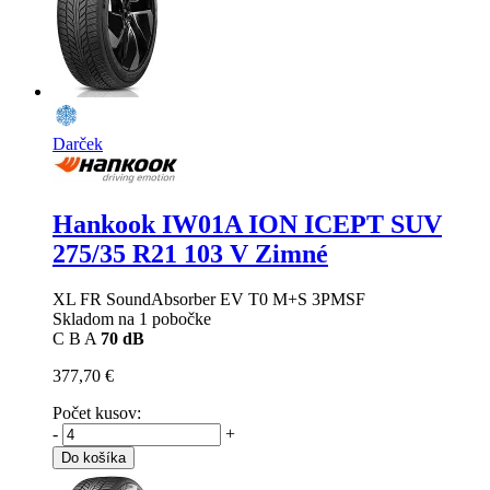
Darček
Hankook IW01A ION ICEPT SUV
275/35 R21 103 V Zimné
XL FR SoundAbsorber EV T0 M+S 3PMSF
Skladom na 1 pobočke
C
B
A
70 dB
377,70 €
Počet kusov:
-
+
Do košíka