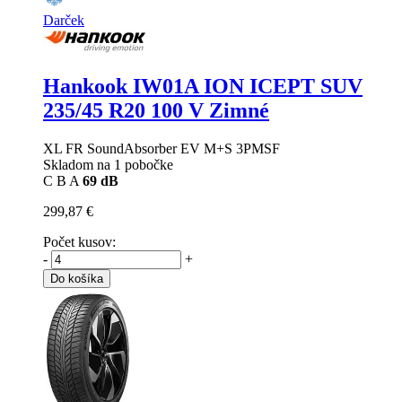
Darček
Hankook IW01A ION ICEPT SUV
235/45 R20 100 V Zimné
XL FR SoundAbsorber EV M+S 3PMSF
Skladom na 1 pobočke
C
B
A
69 dB
299,87 €
Počet kusov:
-
+
Do košíka