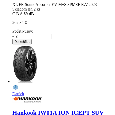
XL FR SoundAbsorber EV M+S 3PMSF R.V.2023
Skladom len 2 ks
C
B
A
69 dB
262,34 €
Počet kusov:
-
+
Do košíka
Darček
Hankook IW01A ION ICEPT SUV