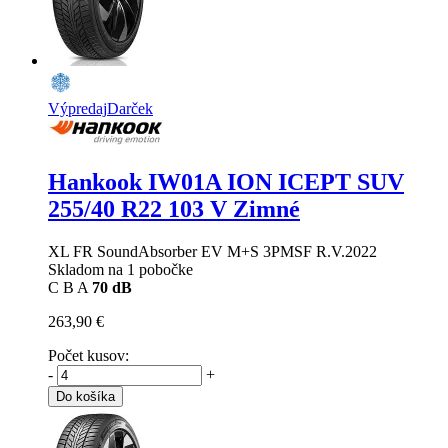
Výpredaj
Darček
Hankook IW01A ION ICEPT SUV
255/40 R22 103 V Zimné
XL FR SoundAbsorber EV M+S 3PMSF R.V.2022
Skladom na 1 pobočke
C
B
A
70 dB
263,90 €
Počet kusov:
-
+
Do košíka