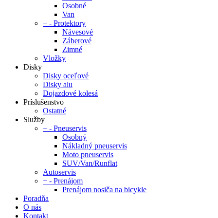
Osobné
Van
+
-
Protektory
Návesové
Záberové
Zimné
Vložky
Disky
Disky oceľové
Disky alu
Dojazdové kolesá
Príslušenstvo
Ostatné
Služby
+
-
Pneuservis
Osobný
Nákladný pneuservis
Moto pneuservis
SUV/Van/Runflat
Autoservis
+
-
Prenájom
Prenájom nosiča na bicykle
Poradňa
O nás
Kontakt