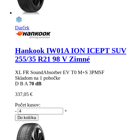
Darček
Hankook IW01A ION ICEPT SUV
255/35 R21 98 V Zimné
XL FR SoundAbsorber EV T0 M+S 3PMSF
Skladom na 1 pobočke
D
B
A
70 dB
337,05 €
Počet kusov:
-
+
Do košíka