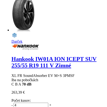
Darček
Hankook IW01A ION ICEPT SUV
255/55 R19 111 V Zimné
XL FR SoundAbsorber EV M+S 3PMSF
Iba na pobočkách
C
B
A
70 dB
263,39 €
Počet kusov:
-
+