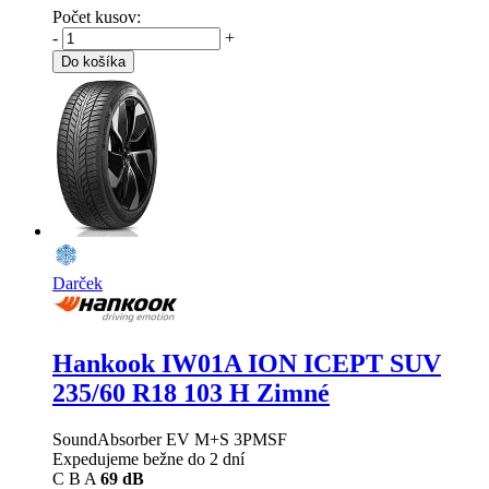
Počet kusov:
-
+
Do košíka
Darček
Hankook IW01A ION ICEPT SUV
235/60 R18 103 H Zimné
SoundAbsorber EV M+S 3PMSF
Expedujeme bežne do 2 dní
C
B
A
69 dB