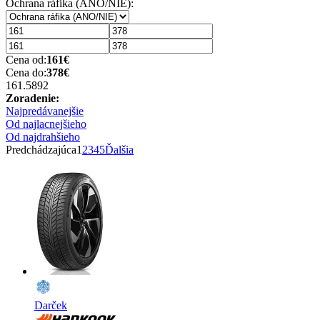
Ochrana ráfika (ANO/NIE):
Cena od:
161
€
Cena do:
378
€
161.58
92
Zoradenie:
Najpredávanejšie
Od najlacnejšieho
Od najdrahšieho
Predchádzajúca
1
2
3
4
5
Ďalšia
Darček