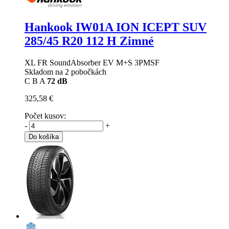
Hankook IW01A ION ICEPT SUV
285/45 R20 112 H Zimné
XL FR SoundAbsorber EV M+S 3PMSF
Skladom na 2 pobočkách
C
B
A
72 dB
325,58 €
Počet kusov:
-
+
Do košíka