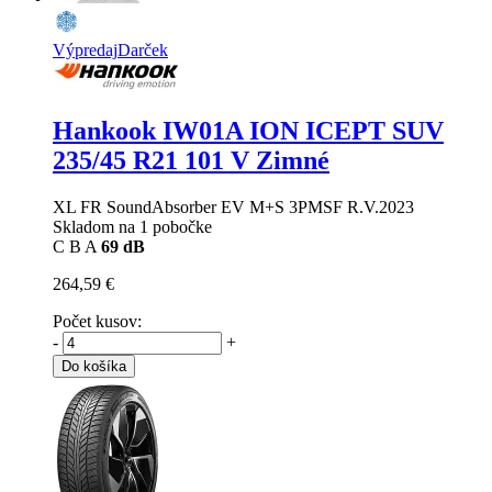
Výpredaj
Darček
Hankook IW01A ION ICEPT SUV
235/45 R21 101 V Zimné
XL FR SoundAbsorber EV M+S 3PMSF R.V.2023
Skladom na 1 pobočke
C
B
A
69 dB
264,59 €
Počet kusov:
-
+
Do košíka