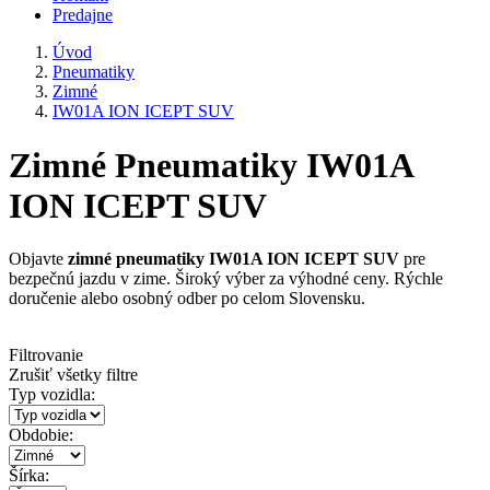
Predajne
Úvod
Pneumatiky
Zimné
IW01A ION ICEPT SUV
Zimné Pneumatiky IW01A
ION ICEPT SUV
Objavte
zimné pneumatiky IW01A ION ICEPT SUV
pre
bezpečnú jazdu v zime. Široký výber za výhodné ceny. Rýchle
doručenie alebo osobný odber po celom Slovensku.
Filtrovanie
Zrušiť všetky filtre
Typ vozidla:
Obdobie:
Šírka: