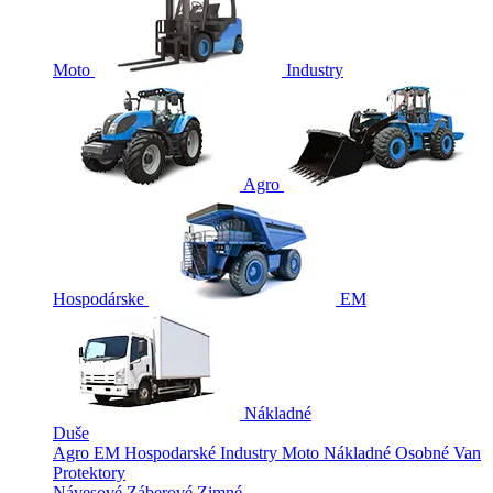
Moto
Industry
Agro
Hospodárske
EM
Nákladné
Duše
Agro
EM
Hospodarské
Industry
Moto
Nákladné
Osobné
Van
Protektory
Návesové
Záberové
Zimné