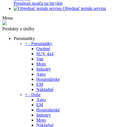
Prenájom nosiča na bicykle
Objednať termín servisu
Menu
Produkty a služby
Pneumatiky
+
-
Pneumatiky
Osobné
SUV 4x4
Van
Moto
Industry
Agro
Hospodárske
EM
Nákladné
+
-
Duše
Agro
EM
Hospodarské
Industry
Moto
Nákladné