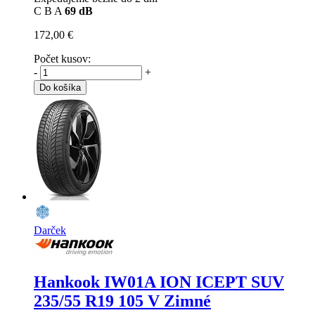
C
B
A
69 dB
172,00 €
Počet kusov:
-
+
Do košíka
Darček
Hankook IW01A ION ICEPT SUV
235/55 R19 105 V Zimné