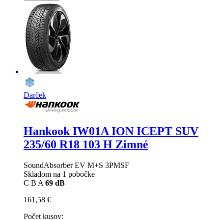
Darček
Hankook IW01A ION ICEPT SUV
235/60 R18 103 H Zimné
SoundAbsorber EV M+S 3PMSF
Skladom na 1 pobočke
C
B
A
69 dB
161,58 €
Počet kusov: