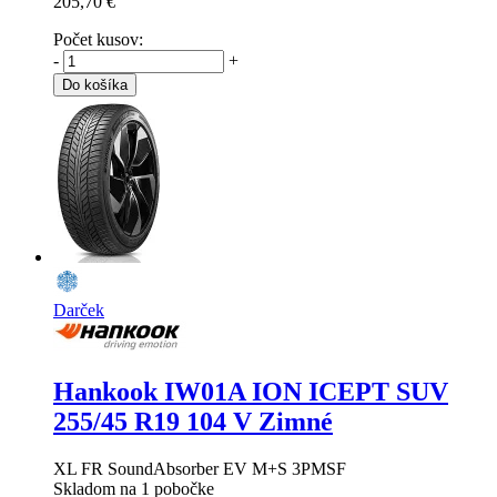
205,70 €
Počet kusov:
-
+
Do košíka
Darček
Hankook IW01A ION ICEPT SUV
255/45 R19 104 V Zimné
XL FR SoundAbsorber EV M+S 3PMSF
Skladom na 1 pobočke