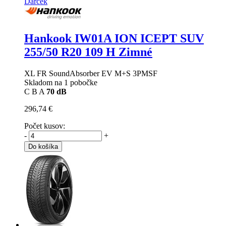
Darček
Hankook IW01A ION ICEPT SUV
255/50 R20 109 H Zimné
XL FR SoundAbsorber EV M+S 3PMSF
Skladom na 1 pobočke
C
B
A
70 dB
296,74 €
Počet kusov:
-
+
Do košíka